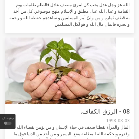
الله عز وجل عدل يحب كل امرئ منصف عادل فالظلم ظلمات يوم
القيامة و عدل الله عدل مطلق و الإسلام منهج موضوعي كل من أخذ
به قطف ثماره و من وليّ أمر المسلمين و ساعدهم حفظه الله و رحمه
و نصره فالمال مال الله و هو لكل المسلمين
08 - الرزق الكفاف.
وضع داكن
1998-08-03
المال والمرأة نقطتا ضعف في حياة الإنسان و من يؤمن بقضاء الله
وقدره وبحكمة الله المطلقة يقنع باليسير و من أخذ من الدنيا فوق ما