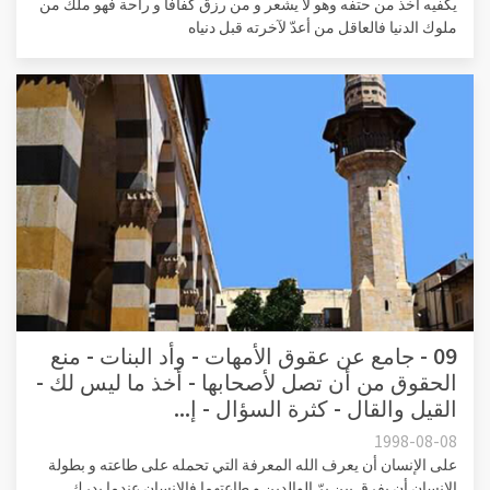
يكفيه أخذ من حتفه وهو لا يشعر و من رزق كفافاً و راحة فهو ملك من
ملوك الدنيا فالعاقل من أعدّ لآخرته قبل دنياه
09 - جامع عن عقوق الأمهات - وأد البنات - منع
الحقوق من أن تصل لأصحابها - أخذ ما ليس لك -
القيل والقال - كثرة السؤال - إ...
1998-08-08
على الإنسان أن يعرف الله المعرفة التي تحمله على طاعته و بطولة
الإنسان أن يفرق بين برّ الوالدين و طاعتهما فالإنسان عندما يدرك