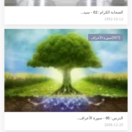
الصحابة الكرام : 02 - سيد...
1992-10-12
(007)سورة الأعراف
الدرس : 05 - سورة الأعراف...
2006-12-25