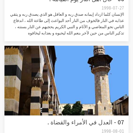
1998-07-27
الإنسان كلما ازداد إيمانه صدق ربه و العاقل هو الذي يصدق ربه و يتقي
عذابه في النار فالخوف من النار أحد البواعث إلى طاعة الله ، اندفاع
الناس نحو المعاصي و الآثام و النبي الكريم يحجبهم عن النار بسنته ،
تذكير الناس من حين لآخر بنعم الله ليحبوه و بعذابه ليخافوه
07 - العدل في الأمراء والقضاة .
1998-08-01