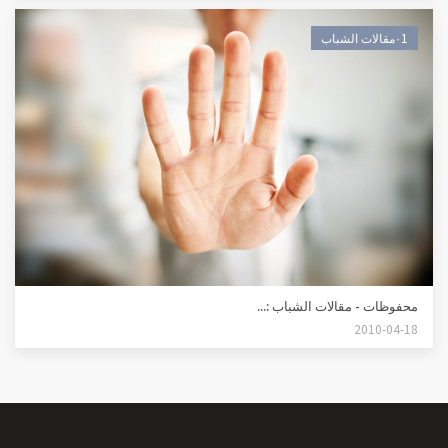
٠1مقالات الشباب
محفوظات - مقالات الشباب :...
2010-04-18