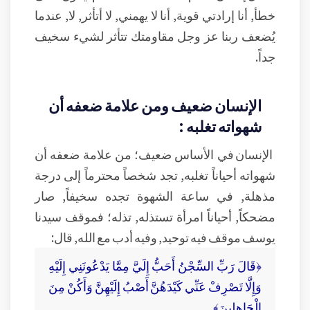
خطأ, أنا إرادتي قوية, أنا لا يهمني, لا أتأثر, لا, عندما
يُضعف ربنا عز وجل مقاومتك تتأثر لشيء سخيف
جداً.
الإنسان ضعيف ومن علامة ضعفه أن
شهواته تغلبه :
الإنسان في الأساس ضعيف؛ من علامة ضعفه أن
شهواته أحياناً تغلبه, تجد شخصاً محترماً إلى درجة
مذهلة, في ساعة الشهوة تجده سخيفاً, صار
مضحكاً, أحياناً امرأة تستذله, تذله؛ فموقف سيدنا
يوسف موقف فيه توحيد, وفيه أدب مع الله, قال:
﴿قَالَ رَبِّ السِّجْنُ أَحَبُّ إِلَيَّ مِمَّا يَدْعُونَنِي إِلَيْهِ
وَإِلَّا تَصْرِفْ عَنِّي كَيْدَهُنَّ أَصْبُ إِلَيْهِنَّ وَأَكُنْ مِنَ
الْجَاهِلِينَ﴾