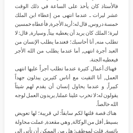
فالأستاذ كان يأخذ على الساعة في ذلك الوقت
عشر ليرات ـ عندما انتهى من إعطاء ابن الملك
خمسة دروس, قال له: أريد الأجرة, فأعطاه خمسين
ليرة؛ الملك كان يريد أن يعطيه بيتاً, وسيارة, قال: لا
تطلب منه, أنا أحاسبك؛ فعندما يطلب الإنسان من
العبد أجرة انتهى, أما عندما يطلب من الله الأجر
فيعطيه الجنة.
فهناك أعمال كثيرة عندما تطلب أجراً عليها انتهى
العمل, أنا التقيت مع أناس كثيرين يبذلون جهداً
كبيراً, و عندما يحاول إنسان أن يقدم لهم شيئاً
يقولون له: لا تخرب علينا عملنا, يريدون العمل لوجه
الله خالصاً.
هناك قصة قلتها لكم سابقاً: لي قريبة؛ لها تعويض
بسيط, أقل من الوكالة, وهي مقعدة, عملت محاولة
يائسة, قلت لموظف: هل من الممكن أن تأتي إلى