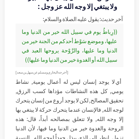
ولا يبتغي إلا وجه الله عز وجل :
آخر حديث: يقول عليه الصلاة والسلام:
((رِباطُ يوم في سبيل الله خير من الدنيا وما
عليها، وموضع سَوْط أحدكم من الجنة خير من
الدنيا وما عليها، والرَّوْحة يروحها العبد في
سبيل الله أو الغدوة خير من الدنيا وما عليها))
[أخرجه البخاري ومسلم عن سهل بن سعد]
أي لا يوجد إنسان ليس له أعمال يومية, نشاط
يومي, كل هذه النشاطات مؤداها كسب الرزق,
تحقيق المصالح, لكن لا يوجد أروع من إنسان يتحرك
لوجه الله, فالإنسان عندما يتحرك حركة لا يبتغي بها
إلا وجه الله, ولا تتعلق بمصالحه أبداً، قال: هذه
الروحة والغدوة خير من الدنيا وما فيها، لأن الدنيا
تزول, انظر إلى الذي يبذل جهداً لوجه الله ـ النسبة