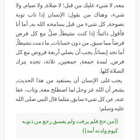
معه, لا شيء عليك من قبل؛ لا صلاة, ولا صيام, ولا
شيء، وهناك من يقول: الإنسان إذا تاب توبة
نصوحة, كل شيء من قبل يسامحه الله به, أما أنا
فأقول دائماً: إذا كنت نشيطاً, صلِّ مع كل فرض
فرضاً مما سبق, من دون حسابات, ما دمت نشيطاً,
أما تجد إنساناً, يجب أن يصلي أربعة فروض مع كل
فرض, لمدة جمعة, جمعتين, ثلاثة، تجده يترك
الصلاة كلها.
يجب على الإنسان أن يستفيد من هذا الحديث,
يشعر أن الله عز وجل لما اصطلح معه, وتاب، عفا
عنه, عن كل شيء سابق, مثلما قال النبي صلى الله
عليه وسلم:
((من حج فلم يرفث ولم يفسق رجع من ذنوبه
كيوم ولدته أمه))