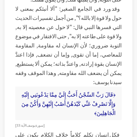
وقد ورد في الجامع الصغير: "ألا أنبئكم بمعنى لا
حول ولا قوة إلا بالله؟", من أجمل تفسيرات الحديث
التي فسرها النبي قال: "لا حول عن معصيته إلا به,
ولا قوة على طاعته إلا به", حتى الافتقار في موضوع
التوبة ضروري؛ لأن الإنسان له مقاومة, المقاومة
للمعاصي، إما أن تقوى, وإما أن تضعف, فإذا اعتدَّ
الإنسان بقوة إرادته, واعتدَّ بذاته؛ يمكن ألا يستطيع,
يمكن أن يضعف الله مقاومته, وهذا الموقف وقفه
سيدنا يوسف:
﴿قَالَ رَبِّ السِّجْنُ أَحَبُّ إِلَيَّ مِمَّا يَدْعُونَنِي إِلَيْهِ
وَإِلَّا تَصْرِفْ عَنِّي كَيْدَهُنَّ أَصْبُ إِلَيْهِنَّ وَأَكُنْ مِنَ
الْجَاهِلِينَ﴾
[سورة يوسف الآية:33]
فكل إنسان تكلم كلاماً خلاف الكلام يكون على