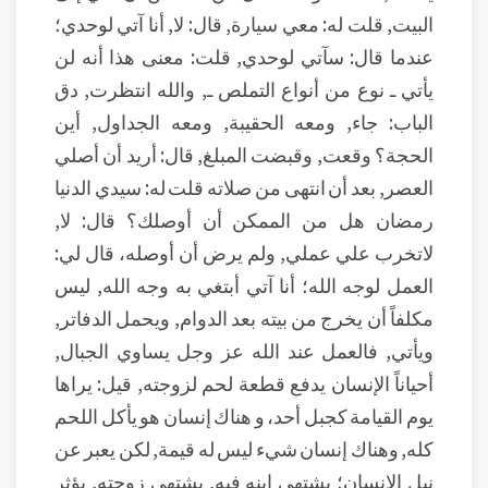
البيت, قلت له: معي سيارة, قال: لا, أنا آتي لوحدي؛
عندما قال: سآتي لوحدي, قلت: معنى هذا أنه لن
يأتي ـ نوع من أنواع التملص ـ, والله انتظرت, دق
الباب: جاء, ومعه الحقيبة, ومعه الجداول, أين
الحجة؟ وقعت, وقبضت المبلغ, قال: أريد أن أصلي
العصر, بعد أن انتهى من صلاته قلت له: سيدي الدنيا
رمضان هل من الممكن أن أوصلك؟ قال: لا,
لاتخرب علي عملي, ولم يرض أن أوصله، قال لي:
العمل لوجه الله؛ أنا آتي أبتغي به وجه الله, ليس
مكلفاً أن يخرج من بيته بعد الدوام, ويحمل الدفاتر,
ويأتي, فالعمل عند الله عز وجل يساوي الجبال,
أحياناً الإنسان يدفع قطعة لحم لزوجته, قيل: يراها
يوم القيامة كجبل أحد، و هناك إنسان هو يأكل اللحم
كله, وهناك إنسان شيء ليس له قيمة, لكن يعبر عن
نبل الإنسان؛ يشتهي ابنه فيه, يشتهي زوجته, يؤثر