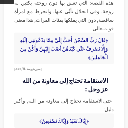
هذه القصة: التي تعلق بها دون زوجته بكثير, له
زوجة, وفي الحلال تأبَّى عنها, وانخرط مع امرأة
ساقطة, دون التي يملكها بمئات المرات, هذا معنى
قوله تعالى:
﴿قَالَ رَبِّ السِّجْنُ أَحَبُّ إِلَيَّ مِمَّا يَدْعُونَنِي إِلَيْهِ
وَإِلَّا تَصْرِفْ عَنِّي كَيْدَهُنَّ أَصْبُ إِلَيْهِنَّ وَأَكُنْ مِنَ
الْجَاهِلِينَ﴾
[سورة يوسف الآية:33]
الاستقامة تحتاج إلى معاونة من الله
عز وجل :
حتى الاستقامة تحتاج إلى معاونة من الله, وأكبر
دليل:
﴿إِيَّاكَ نَعْبُدُ وَإِيَّاكَ نَسْتَعِينُ﴾