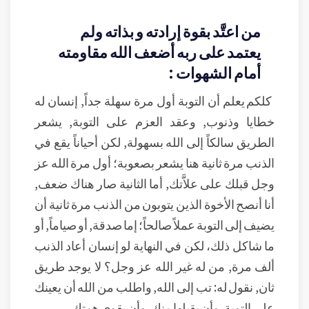
من اعتَّد بقوة إرادته و بذاته ولم
يعتمد على ربه أضعف الله مقاومته
أمام الشهوات :
كلكم يعلم أن التوبة أول مرة سهلة جداً, إنسان له
خطايا وذنوب, وعقد العزم على التوبة, يشعر
الطريق سالكاً إلى الله بسهولة, لكن أحياناً يقع في
الذنب مرة ثانية هنا يشعر بصعوبة؛ أول مرة الله عز
وجل قبلك على علاَّتك, أما الثانية صار هناك ضعف,
أنا أنصح الأخوة الذين يتوبون من الذنب مرة ثانية أن
يضيف إلى التوبة عملاً صالحاً؛ إما صدقة, أو صياماً, أو
ما شاكل ذلك، لكن في النهاية لو إنسان أعاد الذنب
ألف مرة, من له غير الله عز وجل؟ لا يوجد طريق
ثان, نقول له: تب إلى الله, واطلب من الله أن يعينك
على التوبة, وأن يقبلها منك, وأن يقوي همتك.