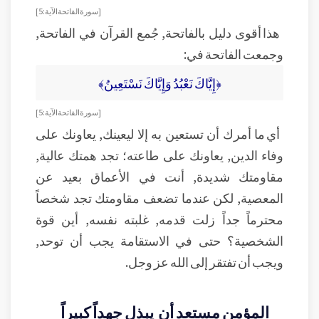
[سورة الفاتحة الآية:5]
هذا أقوى دليل بالفاتحة, جُمع القرآن في الفاتحة,
وجمعت الفاتحة في:
﴿إِيَّاكَ نَعْبُدُ وَإِيَّاكَ نَسْتَعِينُ﴾
[سورة الفاتحة الآية:5]
أي ما أمرك أن تستعين به إلا ليعينك, يعاونك على
وفاء الدين, يعاونك على طاعته؛ تجد همتك عالية,
مقاومتك شديدة, أنت في الأعماق بعيد عن
المعصية, لكن عندما تضعف مقاومتك تجد شخصاً
محترماً جداً زلت قدمه, غلبته نفسه, أين قوة
الشخصية؟ حتى في الاستقامة يجب أن توحد,
ويجب أن تفتقر إلى الله عز وجل.
المؤمن مستعد أن يبذل جهداً كبيراً