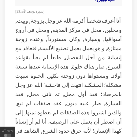
[سورة يوسف الآية:33]
أنا أعرف شخصاً أكرمه الله عز وجل بزوجة, وبيت,
ومحلين، محل في مركز المدينة, ومحل في أروج
أسواقها, وسيارة, وكان مستورداً, وعنده زوجة
ممتازة, و هو يعمل بعمل تصنيع الألبسة, فتعاقد مع
إنسانة من أجل التفصيل, طبعاً لم يعبأ بقواعد
الشرع, صار هناك خلوة, هذه الإنسانة عندها سبعة
أولاد, ومستواها دون زوجته بكثير, الخلوة سببت
مشكلة؛ المشكلة انتهت إلى فاحشة؛ الله عز وجل
بالمرصاد؛ فقد أول محل, ثم ثاني محل, فقد
السيارة, صار عليه ديون, عقد صفقات لم تبع,
والذين اشتروا هذه الصفقات لم يعطوه ثمنها, إلى
أن اضطر أن يعمل على الرصيف، أنا لم أر إنساناً
كهذا الإنسان؛ لأنه خرق حدود الشرع, الشاهد في
وضع داكن