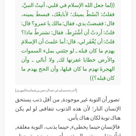
((لما جعل الله الإسلام في قلبي، أتيتُ النبيَّ،
فقلتُ: ابْسُطْ يمينك؛ لأبايعْك، فبسطَ يمينه،
قال : فقبضتُ يدي، فقال: مالك يا عمرو؟ قال:
قلتُ: أردتُ أن أشْتَرِطَ، فقال: تشترطُ ماذا؟
قلتُ: أن يُغْفَر لي، قال: أما علمتَ أن الإسلامَ
يهدِم ما كان قبله ـ لو جئتني بملء السموات
والأرض خطايا غفرتها لك, ولا أبالي ـ وأن
الهجرةَ تهدِم ما كان قبلها، وأن الحج يهدم ما
كان قبله؟))
[أخرجه مسلم عن عبد الرحمن بن شماسة المهري]
تصور أن التوبة غير موجودة, من أقل ذنب يستحق
الإنسان النار؛ لأن هذه الذنوب تتفاقم, لو لم يكن
هناك توبة لكان هناك يأس.
فالإنسان حينما يخطىء, حينما يذنب، التوبة مغلقة,
إذاً: ينتقل من ذنب إلى ذنب, أي من دون توبة معظم