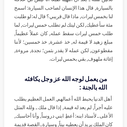
بالسيارة, قال هذا الإنسان لصاحب السيارة: اسمح
لنا بخمس ليرات, ماذا قال قريبي؟ قال له: لو طلبت
مئة سأعطيك, لكن ليتك لم تطلب خمس ليرات, لما
طلب خمس ليرات سقط عمله, كان عملاً عظيماً,
مبلغ زهيد لا قيمة له, خذ عشرة, خذ خمسين؛ لأننا
مقطوعون, لكن عمله لا يقدر بثمن؛ نجدة, مروءة,
إغاثة ملهوف, بقي بخمس ليرات.
من يعمل لوجه الله عز وجل يكافئه
الله بالجنة :
أهل الدنيا يحبط الله أعمالهم, العمل العظيم يطلب
عليه أجراً, لم يعد له قيمة, إذا قال ملك ـ ولله المثل
الأعلى ـ لأستاذ ابنه: أعطِ ابني دروساً, وأنا أحاسبك,
كان الملك يريد أن يعطيه بيتاً, وسيارة ـ القصة قديمة