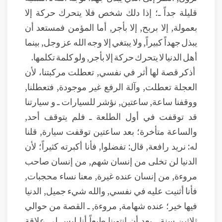
قليلة جداً ـ؛ إذا دلك شخص فلا يتحرك حركة إلا
بعمولة, إلا بربح, إلا بأجر, أما المؤمن فمستعد أن
يبذل جهداً كبيراً, ولا يبتغي إلا وجه الله عز وجل, بينما
أهل الدنيا لا يتحرك حركة إلا بأجر, ولو كلمة تكلمها.
أذكر قصة لها أثر في نفسي, تعطلت مركبتنا، لأن
العجلة تعطلت, وآلة الرفع غير موجودة, فتعطلنا,
ووقفنا ساعة, ساعتين, نؤشر للسيارات ـ و سيارتنا
قد توقفت في أول الطلعة ـ فلم يتوقف أحد,
والساعة متأخرة؛ بعد ساعتين توقفت سيارة, قلنا
له: نريد رافعة, قال: تفضلوا, فأنا أكبرته كثيراً؛ لأن
الدنيا لن تخلى من إنسان شهم, من إنسان صاحب
مروءة, من إنسان عنده غيرة, معنا نساء محجبات,
فأنا أثنيت عليه في نفسي, والله شيء جميل, الدنيا
فيها خير؛ عنده شهامة, مروءة, ـ القصة من حوالي
ثلاثين سنة ـ بعد أن انتهينا طبعاً أنا ليس لي علاقة