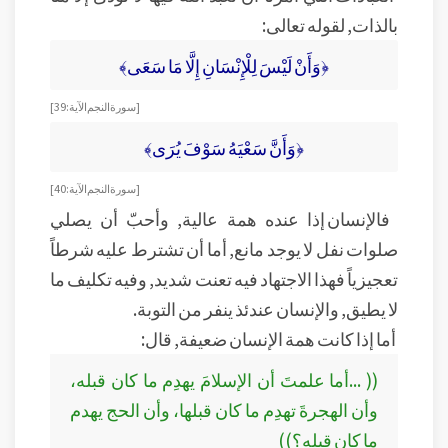
بالذات, لقوله تعالى:
﴿وَأَنْ لَيْسَ لِلْإِنْسَانِ إِلَّا مَا سَعَى﴾
[سورة النجم الآية:39]
﴿وَأَنَّ سَعْيَهُ سَوْفَ يُرَى﴾
[سورة النجم الآية:40]
فالإنسان إذا عنده همة عالية, وأحبّ أن يصلي
صلوات نفل لا يوجد مانع, أما أن تشترط عليه شرطاً
تعجيزياً فهذا الاجتهاد فيه تعنت شديد, وفيه تكليف ما
لا يطيق, والإنسان عندئذ ينفر من التوبة.
أما إذا كانت همة الإنسان ضعيفة, قال:
(( ...أما علمتَ أن الإسلامَ يهدِم ما كان قبله،
وأن الهجرةَ تهدِم ما كان قبلها، وأن الحج يهدم
ما كان قبله؟))