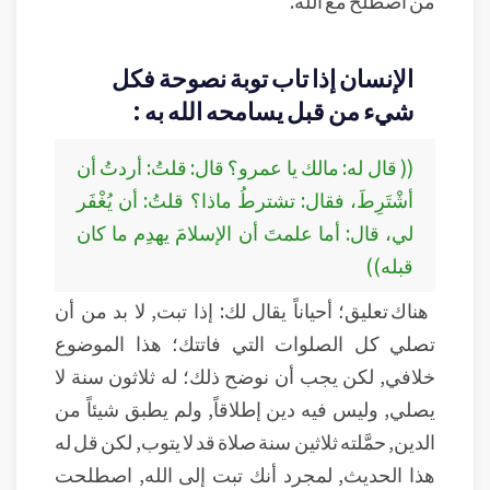
من اصطلح مع الله.
الإنسان إذا تاب توبة نصوحة فكل
شيء من قبل يسامحه الله به :
(( قال له: مالك يا عمرو؟ قال: قلتُ: أردتُ أن
أشْتَرِطَ، فقال: تشترطُ ماذا؟ قلتُ: أن يُغْفَر
لي، قال: أما علمتَ أن الإسلامَ يهدِم ما كان
قبله))
هناك تعليق؛ أحياناً يقال لك: إذا تبت, لا بد من أن
تصلي كل الصلوات التي فاتتك؛ هذا الموضوع
خلافي, لكن يجب أن نوضح ذلك؛ له ثلاثون سنة لا
يصلي, وليس فيه دين إطلاقاً, ولم يطبق شيئاً من
الدين, حمَّلته ثلاثين سنة صلاة قد لا يتوب, لكن قل له
هذا الحديث, لمجرد أنك تبت إلى الله, اصطلحت