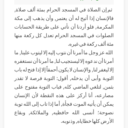
ثم إن الصلاة في المسجد الحرام بمئة ألف صلاة,
فالإنسان إذا أتيح له أن يعتمر, وأن يذهب إلى مكة
المكرمة, فلو أردنا أن نأتي على طريقة الحسابات
الصلوات في المسجد الحرام تعدل كل ركعة منها
مئة ألف ركعة في غيره.
الله عز وجل ما أمرنا أن نتوب إليه إلا ليتوب علينا, ما
أمرنا أن ندعوه إلا ليستجيب لنا, ما أمرنا أن نستغفره
إلا ليغفر لنا, والإنسان لا يكون أحمقاً إلا إذا فتح له باب
التوبة وأبى أن يدخله, أقول: التوبة فرصة لا تقدر
بثمن, لتلغي الماضي كله, فباب التوبة مفتوح على
مصارعه، أنا أركز على هذه النقطة لأن الإنسان
يمكن أن يأتيه الموت فجأة, أما إذا تاب إلى الله توبة
نصوحة؛ أنسى الله حافظيه, والملائكة, وبقاع
الأرض كلها خطاياه, وذنوبه.