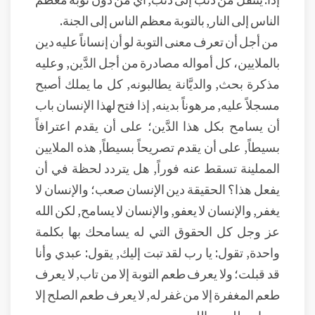
الناس إلى النار, بالتوبة معظم الناس إلى الجنة.
من أجل أن تعرف معنى التوبة لو أن إنساناً عليه دين
بالملايين، كل أمواله مصادرة من أجل الدَّين, وعليه
مذكرة بحث, والديَّانة يطالبونه, كل ما يملك أصبح
مسجلاً عليه, مرهوناً بدينه, إذا فتح لهذا الإنسان باب
أن يسامح بكل هذا الدَّين؛ على أن يقدم اعترافاً
بسيطاً, على أن يقدم تصريحاً بسيطاً, هذه الملايين
المملينة تسقط عنه فوراً, هل يتردد لحظة في أن
يفعل هذا؟ الحقيقة دين الإنسان صعب؛ والإنسان لا
يغفر, والإنسان لا يعفو, والإنسان لا يسامح, لكن الله
عز وجل كل الحقوق التي له يسامحك بها بكلمة
واحدة, تقول: يا رب لقد تبت إليك, يقول: عبدي وأنا
قد قبلت؛ ولا يعرف طعم التوبة إلا من تاب, لا يعرف
طعم المغفرة إلا من غفر له, لا يعرف طعم الصلح إلا