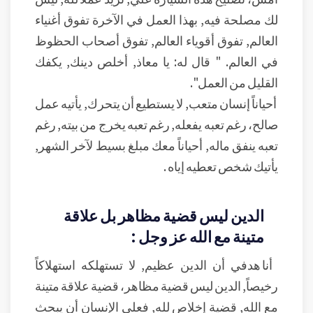
لك مصلحة فيه, بهذا العمل في الآخرة تفوق أغنياء
العالم, تفوق أقوياء العالم, تفوق أصحاب الحظوظ
في العالم. " قال له: يا معاذ, أخلص دينك, يكفك
القليل من العمل".
أحياناً إنسان متعب, لا يستطيع أن يتحرك, يأتيه عمل
صالح، رغم تعبه يفعله, رغم تعبه يخرج من بيته, رغم
تعبه ينفق ماله, أحياناً معك مبلغ بسيط لآخر الشهر,
يأتيك شخص تعطيه إياه .
الدين ليس قضية مظاهر بل علاقة
متينة مع الله عز وجل :
أنا هدفي أن الدين عظيم, لا تستهلكه استهلاكاً
رخيصاً, الدين ليس قضية مظاهر، قضية علاقة متينة
مع الله, قضية إخلاص لله, فعلى الإنسان أن يبحث