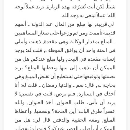
شيئاً, لكن أنت تُشرّفه بهذه الزيارة, نريد عملاً لوجه
الله؛ عملاً تبتغي به وجه الله .
لي قريبة, لها مبلغ من المال عند الدولة ـ أسهم
قديمة تأممت ومن ثم وزعوا على صغار المساهمين
ـ المبلغ بمقدار الوكالة وهي مقعدة, ذهبت وأملي
في المئة واحد أن يوافق الموظف, قلت له: يوجد
إنسانة مقعدة في البيت, ولها مبلغ عندكم, هل من
الممكن أن تذهب إلى بيتها وتعطيها المبلغ؟ يريد
بصمتها وتوقيعها حتى تستطيع أن تقبض المبلغ وهي
بحاجة له, قال: نعم ـ والدنيا رمضان ـ قلت له: أنا
آخذك في السيارة, فلم يرض، قلت في نفسي: لا
يريد أن يأتي، طلب العنوان, أخذ العنوان, والله
عصراً طرق الباب: أين الحجة؟ وبصمها, وأعطاها
المبلغ, ومعه الحقيبة والدفتر, قال لي: هل من
الممكن أن أصلي العصر عندكم؟ قلت له: تفضل,