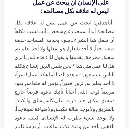
على الإنسان أن يبحث عن عمل
ليس له علاقة بكل مصالحه :
أنا هدفي: ابحث عن عمل ليس له علاقة بكل
مصالحك أبداً، سمعت عن شخص ـ أنت لست مكلفاً
أن تفعل هذا الشيء ـ يقوم بخدمة المساجد خدمة
صعبة جداً, لا أحد يفعلها, هو يفعلها ولا أحد يعلم به,
متعبة, محرجة, يقدمها و يقول لك: هذه لله, يا ترى
هل لنا عمل مثل هذا؟ نحن ضمن الدين إنسان يتكلم
الناس يستمعون له، هذه الدنيا أما هكذا عمل! سراً،
لا أحد يعلم به, تزور فقيراً, تؤمن له طعامه, تعود
مريضاً لوجه الله, أحياناً تأتيك دعوة فرضاً خارج
دمشق, مكان بعيد ـ قرية ـ على كأس شاي, والكتاب
بالطريق, ولا يوجد صالة مكيفة, ولا ضيافة ثمينة جداً,
ولا يوجد شيء يطرب له الإنسان, فتلبية دعوة
الفقير, تأخذ من وقتك ثلاث ساعات, أربع ساعات,