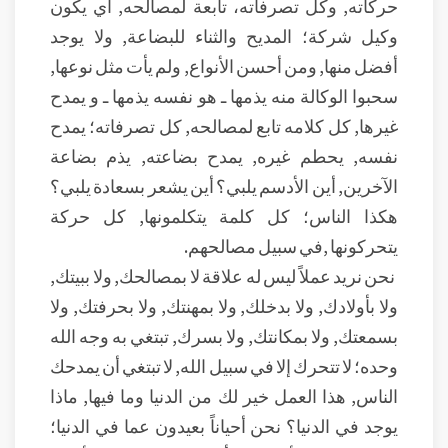
حركاته, وكل تصرفاته، تابعة لمصالحه, أي يكون
وكيل شركة؛ المديح والثناء للبضاعة, ولا يوجد
أفضل منها, ومن أحسن الأنواع, ولم يأت مثل نوعها,
سحبوا الوكالة منه يذمها ـ هو نفسه يذمها ـ و يمدح
غيرها, كل كلامه تابع لمصالحه, كل تصرفاته؛ يمدح
نفسه, يحطم غيره, يمدح بضاعته, يذم بضاعة
الآخرين, أين الأدسم يلبي؟ أين يشعر بسعادة يلبي؟
هكذا الناس؛ كل كلمة يتكلمونها, كل حركة
يتحركونها ,في سبيل مصالحهم.
نحن نريد عملاً ليس له علاقة لا بمصالحك, ولا ببيتك,
ولا بأولادك, ولا بدخلك, ولا بمهنتك, ولا بحرفتك, ولا
بسمعتك, ولا بمكانتك, ولا بسرك, تبتغي به وجه الله
وحده؛ لا تتحرك إلا في سبيل الله, لا تبتغي أن يمدحك
الناس, هذا العمل خير لك من الدنيا وما فيها, ماذا
يوجد في الدنيا؟ نحن أحياناً بعيدون عما في الدنيا؛