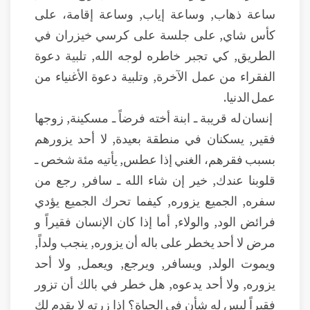
ساعة ذهاب, وساعة إياب, وساعة إقامة، على
كأس شاي, على جلسة على كرسي خيزران في
الطريق, كي تجبر خاطره لوجه الله, تلبية دعوة
الفقراء من عمل الآخرة, وتلبية دعوة الأغنياء من
عمل الدنيا.
إنسان له قريبة ـ ابنة أخته فرضاً ـ مسكينة, زوجها
فقير, يسكنان في منطقة بعيدة, لا أحد يزورهم
بسبب فقرهم، الغني إذا عطس, يأتيه مئة شخص ـ
قلوبنا عندك, خير إن شاء الله ـ سافر, رجع من
سفره, الجميع يزوره, كيفما تحرك الجميع يؤدي
فرائض الود, والولاء, أما إذا كان الإنسان فقيراً و
مرض لا أحد يخطر على باله أن يزوره, ينجب ولداً,
ويموت الولد, ويسافر, ويرجع, ويعمل, ولا أحد
يزوره, ولا أحد يدعوه, هل خطر في بالك أن تزور
فقيراً ليس له شأن في الحياة؟ إذا زرته لا يقدم لك