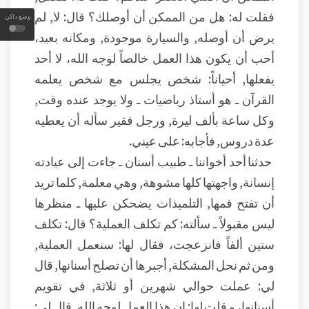
فقلت له: هل من الممكن أن أوصلك؟ قال: لا, لم
وضع داكن
يرض أن أوصله, والسيارة موجودة, ومكانه بعيد،
أحب أن يكون هذا العمل خالصاً لوجه الله، لا أحد
يفعلها, أحياناً: شخص يجلس مع شخص يعلمه
القرآن ـ هو أستاذ رياضيات ـ ولا يوجد عنده وقت,
وكل ساعة بألف ليرة, ورجل فقير سأله أن يعطيه
عدة دروس, فأجابه: على عيني.
حدثنا أحد أخواننا ـ طبيب أسنان ـ جاءت إلى عيادته
إنسانة, واجهتها كلها مشوهة, وهي معلمة, كلما تريد
أن تفتح فمها, التلميذات يضحكن عليها ـ منظرها
ليس مقبولاً ـ سألته: كم تكلف العملية؟ قال: تكلف
ستين ألفاً فانزعجت، فقال لها: سنعمل العملية,
ومن ثم نحل المشكلة, أجبرها أن تصلح أسنانها, قال
لي: عملت حوالي شهرين أو ثلاثة, في تقويم
أسنانها، و قلت لها: إن هذا العمل لوجه الله, قال لي: