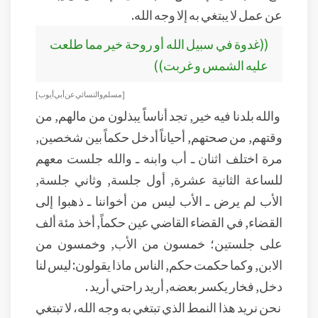
عن عمل لا يبتغي به إلا وجه الله.
((غدوة في سبيل الله أو روحة خير مما طلعت
عليه الشمس و غربت))
[مسلم والنسائي عن أبي أيوب]
والله بلدنا فيه خير, تجد أناساً يبذلون من مالهم, من
وقتهم, من صحتهم, أحياناً أدخل حكماً بين شخصين,
مرة اختلف اثنان ـ أب وابنه ـ والله جلست معهم
للساعة الثانية عشرة, أول جلسة, وثاني جلسة,
الأب لم يرض ـ الأب ليس من أخواننا ـ ذهبوا إلى
القضاء, في القضاء القاضي عين حكماً, أخذ مئة ألف
على جلستين؛ خمسون من الأب, وخمسون من
الابن, وكما حكمت حكم, الناس ماذا يقولون: ليس لنا
دخل, فخار يكسر بعضه, أريد راحتي أريد .
نحن نريد هذا النمط الذي تبتغي به وجه الله، لا تبتغي