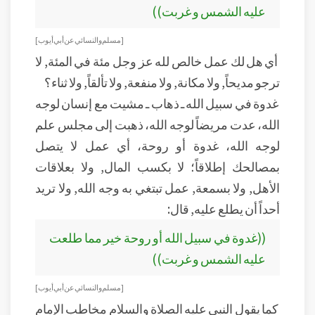
عليه الشمس و غربت))
[مسلم والنسائي عن أبي أيوب]
أي هل لك عمل خالص لله عز وجل مئة في المئة, لا
ترجو مديحاً, ولا مكانة, ولا منفعة, ولا تألقاً, ولا ثناء؟
غدوة في سبيل الله ـ ذهاب ـ مشيت مع إنسان لوجه
الله، عدت مريضاً لوجه الله، ذهبت إلى مجلس علم
لوجه الله، غدوة أو روحة، أي عمل لا يتصل
بمصالحك إطلاقاً؛ لا بكسب المال, ولا بعلاقات
الأهل, ولا بسمعة, عمل تبتغي به وجه الله, ولا تريد
أحداً أن يطلع عليه, قال:
((غدوة في سبيل الله أو روحة خير مما طلعت
عليه الشمس و غربت))
[مسلم والنسائي عن أبي أيوب]
كما يقول النبي عليه الصلاة والسلام مخاطب الإمام