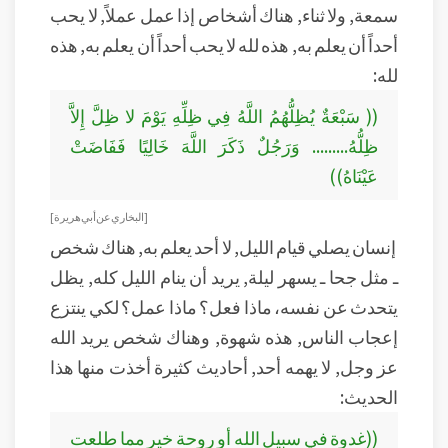
سمعة, ولا ثناء, هناك أشخاص إذا عمل عملاً, لا يحب
أحداً أن يعلم به, هذه لله لا يحب أحداً أن يعلم به, هذه
لله:
(( سَبْعَةٌ يُظِلُّهُمُ اللَّهُ فِي ظِلِّهِ يَوْمَ لا ظِلَّ إِلاَّ
ظِلُّهُ......... وَرَجُلٌ ذَكَرَ اللَّهَ خَالِيًا فَفَاضَتْ
عَيْنَاهُ))
[ البخاري عن أبي هريرة]
إنسان يصلي قيام الليل, لا أحد يعلم به, هناك شخص
ـ مثل جحا ـ يسهر ليلة, يريد أن ينام الليل كله, يظل
يتحدث عن نفسه، ماذا فعل؟ ماذا عمل؟ لكي ينتزع
إعجاب الناس, هذه شهوة, وهناك شخص يريد الله
عز وجل, لا يهمه أحد, أحاديث كثيرة أخذت منها هذا
الحديث:
((غدوة في سبيل الله أو روحة خير مما طلعت