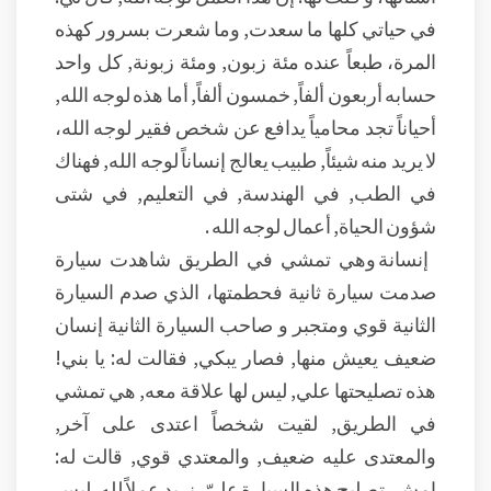
في حياتي كلها ما سعدت, وما شعرت بسرور كهذه
المرة، طبعاً عنده مئة زبون, ومئة زبونة, كل واحد
حسابه أربعون ألفاً, خمسون ألفاً, أما هذه لوجه الله,
أحياناً تجد محامياً يدافع عن شخص فقير لوجه الله،
لا يريد منه شيئاً, طبيب يعالج إنساناً لوجه الله, فهناك
في الطب, في الهندسة, في التعليم, في شتى
شؤون الحياة, أعمال لوجه الله .
إنسانة وهي تمشي في الطريق شاهدت سيارة
صدمت سيارة ثانية فحطمتها، الذي صدم السيارة
الثانية قوي ومتجبر و صاحب السيارة الثانية إنسان
ضعيف يعيش منها, فصار يبكي, فقالت له: يا بني!
هذه تصليحتها علي, ليس لها علاقة معه, هي تمشي
في الطريق, لقيت شخصاً اعتدى على آخر,
والمعتدى عليه ضعيف, والمعتدي قوي, قالت له:
امش، تصليح هذه السيارة عليّ, نريد عملاً لله, ليس