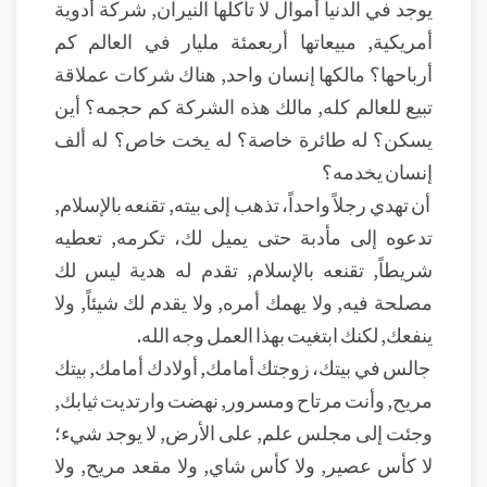
يوجد في الدنيا أموال لا تأكلها النيران, شركة أدوية
أمريكية, مبيعاتها أربعمئة مليار في العالم كم
أرباحها؟ مالكها إنسان واحد, هناك شركات عملاقة
تبيع للعالم كله, مالك هذه الشركة كم حجمه؟ أين
يسكن؟ له طائرة خاصة؟ له يخت خاص؟ له ألف
إنسان يخدمه؟
أن تهدي رجلاً واحداً، تذهب إلى بيته, تقنعه بالإسلام,
تدعوه إلى مأدبة حتى يميل لك، تكرمه, تعطيه
شريطاً, تقنعه بالإسلام, تقدم له هدية ليس لك
مصلحة فيه, ولا يهمك أمره, ولا يقدم لك شيئاً, ولا
ينفعك, لكنك ابتغيت بهذا العمل وجه الله.
جالس في بيتك، زوجتك أمامك, أولادك أمامك, بيتك
مريح, وأنت مرتاح ومسرور, نهضت وارتديت ثيابك,
وجئت إلى مجلس علم, على الأرض, لا يوجد شيء؛
لا كأس عصير, ولا كأس شاي, ولا مقعد مريح, ولا