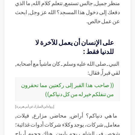
منظر جميل, جالس تستمع, تتعلم كلام الله, ما الذي
دفعك إلى دخول هذا المسجد؟ الله عز وجل, ابحث
عن عمل خالص.
على الإنسان أن يعمل للآخرة لا
للدنيا فقط :
النبي ـ صلى الله عليه وسلم ـ كان ماشياً مع أصحابه,
لقي قبراً, فقال:
(( صاحب هذا القبر إلى ركعتين مما تحقرون
من تنفلكم خير له من كل دنياكم))
[ رواه ابن المبارك عن أبي هريرة ]
ما هي دنياكم؟ أراض, محاضر, مزارع, فيلات,
معامل, شركات، يوجد وكلاء شركات أدوات غذائية؛
شخص في الشام ربحه بليون, هناك حجوم أرباح