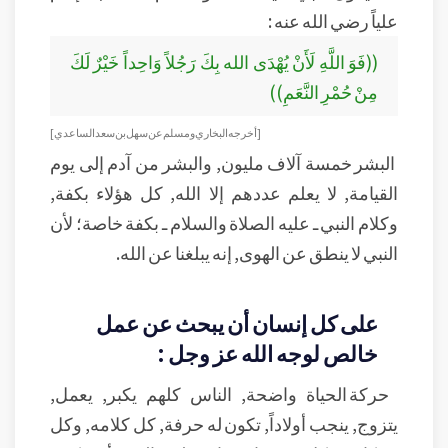
علياً رضي الله عنه :
((فَوَ اللَّهِ لَأَنْ يُهْدَى الله بِكَ رَجُلاً وَاحِداً خَيْرٌ لَكَ
مِنْ حُمْرِ النَّعَمِ))
[أخرجه البخاري و مسلم عن سهل بن سعد الساعدي ]
البشر خمسة آلاف مليون, والبشر من آدم إلى يوم
القيامة, لا يعلم عددهم إلا الله, كل هؤلاء بكفة,
وكلام النبي ـ عليه الصلاة والسلام ـ بكفة خاصة؛ لأن
النبي لا ينطق عن الهوى, إنه يبلغنا عن الله.
على كل إنسان أن يبحث عن عمل
خالص لوجه الله عز وجل :
حركة الحياة واضحة, الناس كلهم يكبر, يعمل,
يتزوج, ينجب أولاداً, تكون له حرفة, كل كلامه, وكل