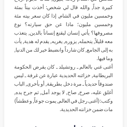
كبيرة جداً, والله قال لي شخص: أخذت بيتاً بمئة
وخمسين مليون في الشام, إذا كان سعر بيته مئة
وخمسين مليون؛ ماذا عن حق سيارته؟ نوع
مصروفها؟ يأتي إنسان ليقنع إنساناً بالدين, يتعذب
معه قليلاً, يتحمله, يزوره, يغريه, يقدم له هدية, يأت
به إلى الجامع, كان شارداً وانضبط خير لك من الدنيا,
وما فيها.
أغنى غني بالعالم ـ روتشيلد ـ كان يقرض الحكومة
البريطانية, خزائنه الحديدية عبارة عن غرفة ـ ليس
صندوقاً حديدياً ـ مرة دخل بطريقة, أو بأخرى, الباب
أغلق عليه، صرخ, صاح, لا يوجد أمل, ثم جرح يده,
وكتب: (أغنى رجل في العالم, يموت جوعاً, وعطشاً)
مات ضمن خزانته الحديدية.