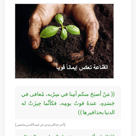
(( مَنْ أصبَحَ منكم آمِنا في سِرْبه، مُعافى في
جَسَدِهِ، عندهُ قوتُ يومِه، فكأنَّما حِيزَتْ له
الدنيا بحذافيرها ))
[أخرجه الترمذي عن عبيد الله بن محصن ]