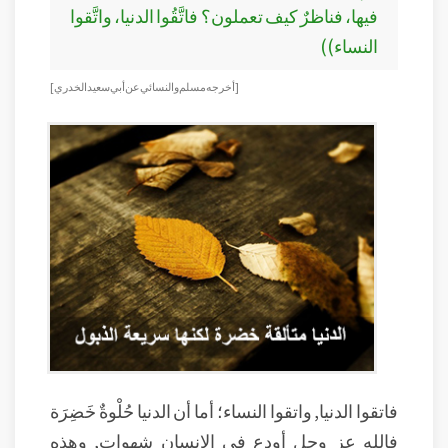
فيها، فناظرٌ كيف تعملون؟ فاتَّقُوا الدنيا، واتَّقوا
النساء))
[أخرجه مسلم والنسائي عن أبي سعيد الخدري]
فاتقوا الدنيا, واتقوا النساء؛ أما أن الدنيا حُلْوةٌ خَضِرَة
فالله عز وجل أودع في الإنسان شهوات, وهذه