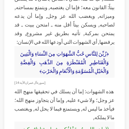
بيتاً: القانون معه؛ فإما أن يغتصبه, ويتمتع بمساحته,
وميزاته, ويغضب الله عز وجل, وإما أن يدعه
لصاحبه, ويسكن بيتاً أقل منه ـ امتحن ببيت ـ قد
يمتحن بمركبة, تأتيه بطريق غير مشروع, وقد
يرفضها, أي الشهوات التي أودعها الله في الإنسان:
﴿زُيِّنَ لِلنَّاسِ حُبُّ الشَّهَوَاتِ مِنَ النِّسَاءِ وَالْبَنِينَ
وَالْقَنَاطِيرِ الْمُقَنْطَرَةِ مِنَ الذَّهَبِ وَالْفِضَّةِ
وَالْخَيْلِ الْمُسَوَّمَةِ وَالْأَنْعَامِ وَالْحَرْثِ﴾
[سورة آل عمران الآية:14]
هذه الشهوات: إما أن يسلك في تحقيقها منهج الله
عز وجل؛ ولا شيء عليه, وإما أن يتجاوز منهج الله؛
فيأخذ ما ليس له, ويستمتع فيما لا يحل له, ويغتصب
ما لا يملكه,
((وإن الله مُستَخْلِفُكم فيها، فناظرٌ كيف