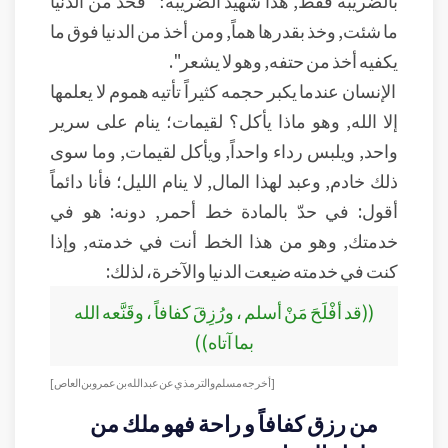
بالضريبة فقط, هذا شهيد الضريبة؛ "فخذ من الدنيا
ما شئت, وخذ بقدرها هماً, ومن أخذ من الدنيا فوق ما
يكفيه أخذ من حتفه, وهو لا يشعر".
الإنسان عندما يكبر حجمه كثيراً تأتيه هموم لا يعلمها
إلا الله, وهو ماذا يأكل؟ لقيمات؛ ينام على سرير
واحد, ويلبس رداء واحداً, ويأكل لقيمات, وما سوى
ذلك خادم, وعبد لهذا المال, لا ينام الليل؛ فأنا دائماً
أقول: في حدّ بالمادة خط أحمر, دونه: هو في
خدمتك, وهو من هذا الخط أنت في خدمته, وإذا
كنت في خدمته ضيعت الدنيا والآخرة، لذلك:
((قد أفْلَحَ مَنْ أسلم ، ورُزِقَ كفافاً ، وقَنَّعه الله
بما آتاه))
[أخرجه مسلم والترمذي عن عبد الله بن عمرو بن العاص]
من رزق كفافاً و راحة فهو ملك من