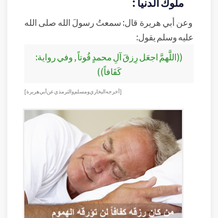
ملوك الدنيا :
وعن أبي هريرة قال: سمعتُ رسولَ الله صلى الله
عليه وسلم يقول:
((اللَّهمَّ اجعَل رِزقَ آلِ محمدٍ قُوتاً , وفي رواية:
كَفَافاً))
[أخرجه البخاري ومسلم والترمذي عن أبي هريرة]