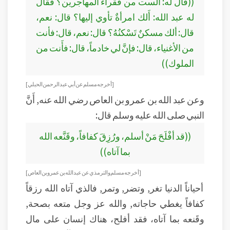
((قال له: ألست من فقراء المهاجرين؟ فقال
له عبد الله: أَلك امرأةٌ تأوي إليها؟ قال: نعم،
قال: ألك مسكنٌ تَسْكنُهُ؟ قال: نعم، قال: فأنت
من الأغنياء، قال: فإنَّ لي خادماً، قال: فأَنت من
الملوك))
[أخرجه مسلم عن أبي عبد الرحمن الحبلي]
وعن عبد الله بن عمرو بن العاص رضي الله عنه, أَنَّ
النبي صلى الله عليه وسلم قال:
((قد أفْلَحَ مَنْ أسلم، ورُزِقَ كفافاً، وقَنَّعه الله
بما آتاه))
[أخرجه مسلم والترمذي عن عبد الله بن عمرو بن العاص]
أحياناً الدنيا تغر, وتضر, وتمر, فالذي آتاه الله رزقاً
كفافاً يغطي حاجاته, والله عز وجل متعه بصحة,
وقَنعه بما آتاه، فقد أفلح، هناك إنسان على مال