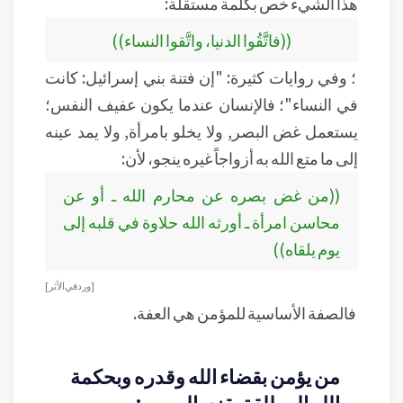
هذا الشيء خص بكلمة مستقلة:
((فاتَّقُوا الدنيا، واتَّقوا النساء))
؛ وفي روايات كثيرة: "إن فتنة بني إسرائيل: كانت
في النساء"؛ فالإنسان عندما يكون عفيف النفس؛
يستعمل غض البصر, ولا يخلو بامرأة, ولا يمد عينه
إلى ما متع الله به أزواجاً غيره ينجو، لأن:
((من غض بصره عن محارم الله ـ أو عن
محاسن امرأة ـ أورثه الله حلاوة في قلبه إلى
يوم يلقاه))
[ورد في الأثر]
فالصفة الأساسية للمؤمن هي العفة.
من يؤمن بقضاء الله وقدره وبحكمة
الله المطلقة يقنع باليسير :