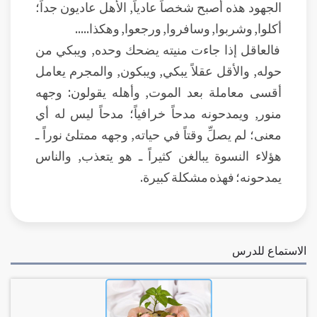
الجهود هذه أصبح شخصاً عادياً, الأهل عاديون جداً؛
أكلوا, وشربوا, وسافروا, ورجعوا, وهكذا.....
فالعاقل إذا جاءت منيته يضحك وحده, ويبكي من
حوله, والأقل عقلاً يبكي, ويبكون, والمجرم يعامل
أقسى معاملة بعد الموت, وأهله يقولون: وجهه
منور, ويمدحونه مدحاً خرافياً؛ مدحاً ليس له أي
معنى؛ لم يصلِّ وقتاً في حياته, وجهه ممتلئ نوراً ـ
هؤلاء النسوة يبالغن كثيراً ـ هو يتعذب, والناس
يمدحونه؛ فهذه مشكلة كبيرة.
الاستماع للدرس