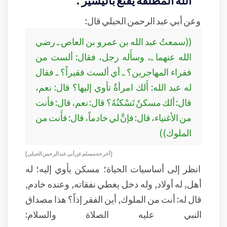
وعن أبي عبد الرحمن الحبلي قال:
((سمعتُ عبد الله بن عمرو بن العاص ـ رضي
الله عنهما ـ، وسأَله رجل، فقال: ألست من
فقراء المهاجرين؟ ـ أي ألست فقيراً؟ ـ فقال
له عبد الله: أَلك امرأةٌ تأوي إليها؟ قال: نعم،
قال: ألك مسكنٌ تَسْكنُهُ؟ قال: نعم، قال: فأنت
من الأغنياء، قال: فإنَّ لي خادماً، قال: فأَنت من
الملوك))
[أخرجه مسلم عن أبي عبد الرحمن الحبلي]
انظر إلى أساسيات الحياة؛ مسكن يأوي إليه؛ له
أهل, له أولاد, وله دخل يغطي نفقاته, وعنده خادم,
قال له: أنت من الملوك, أين الفقر إذاً؟ هذا مصداق
النبي عليه الصلاة والسلام: