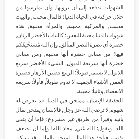
الشهوات تدفعه إلى أن يرويها, وأن يمارسها من
خلال حركته في الحياة الدنيا؛ فالمال محبب, والبيت
محبب, والمركبة محببة, والمرأة محببة, هذه
شهوات الدنيا محببة للنفس؛ كالنبات الأخضر الريَان,
خضرة أي نضرة النضر المتألق, وإن الله مُستَخْلِفُكم
فيها؛ من معاني خضرة أنها محببة, ومن معاني
خضرة أنها سريعة الذبول, الشيء الأخضر سريع
الذبول, لا يستمر طويلاً؛ الربيع قصير, الأزهار قصيرة
العمر, الأشياء الجميلة لا تدوم طويلاً, فأولاً: سريعة
الانقضاء, وثانياً: محببة.
الحقيقة الإنسان ممتحن في الدنيا, قد تعرض له
شهوة, لا ترضي الله عز وجل, فالإنسان يمتحن بمال
يأتيه وفيراً من طريق غير مشروع؛ فإما أن يتقي
الله, ويقول: الله غني, معاذ الله! وإما أن تضعف
نفسه, فيأخذ هذا المال ـ امتحن بالمال ـ قد يسكن