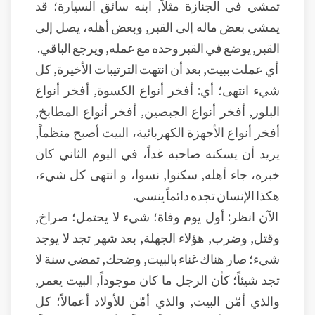
تمشي في الجنازة مثلاً, ابنه سائق السيارة؛ قد
يمشي بعض ماله إلى القبر, وبعض أهله، يصل إلى
القبر, يوضع في القبر وحده مع عمله, ويرجع الباقي.
أي عملت ببيت, بعد أن انتهت الترتيبات الأخيرة, كل
شيء انتهى؛ أي: أفخر أنواع الكسوة, أفخر أنواع
البلور, أفخر أنواع الجبصين, أفخر أنواع المطابخ,
أفخر أنواع الأجهزة الكهربائية، البيت أصبح منظماً,
يريد أن يسكنه صاحبه غداً، في اليوم الثاني كان
خبره، جاء أهله, سكنوا, نسوا، و انتهى كل شيء،
هكذا الإنسان تجده دائماً ينسى.
الآن انظر: أول يوم وفاة؛ شيء لا يحتمل؛ صراخ,
وقتل, وضرب, هؤلاء الجهلة, بعد شهر تجد لا يوجد
شيء؛ صار هناك غناء بالبيت, وضحك, تمضي سنة لا
تجد شيئاً؛ كأن الرجل ما كان موجوداً, البيت يعمر,
والذي أمّن البيت, والذي أمّن للأولاد أعمالاً؛ كل