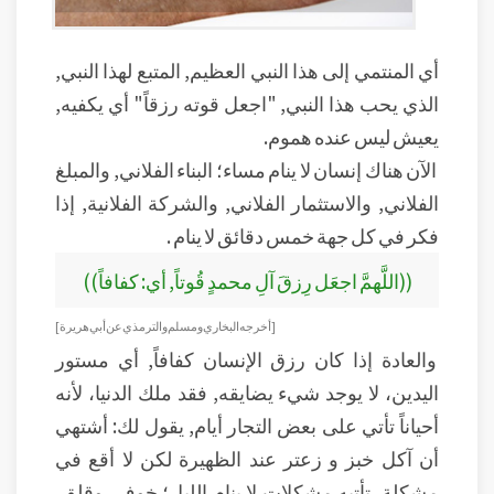
أي المنتمي إلى هذا النبي العظيم, المتبع لهذا النبي,
الذي يحب هذا النبي, "اجعل قوته رزقاً" أي يكفيه,
يعيش ليس عنده هموم.
الآن هناك إنسان لا ينام مساء؛ البناء الفلاني, والمبلغ
الفلاني, والاستثمار الفلاني, والشركة الفلانية, إذا
فكر في كل جهة خمس دقائق لا ينام .
((اللَّهمَّ اجعَل رِزقَ آلِ محمدٍ قُوتاً, أي: كفافاً))
[أخرجه البخاري ومسلم والترمذي عن أبي هريرة]
والعادة إذا كان رزق الإنسان كفافاً, أي مستور
اليدين، لا يوجد شيء يضايقه, فقد ملك الدنيا، لأنه
أحياناً تأتي على بعض التجار أيام, يقول لك: أشتهي
أن آكل خبز و زعتر عند الظهيرة لكن لا أقع في
مشكلة, تأتيه مشكلات لا ينام الليل؛ خوف, وقلق,