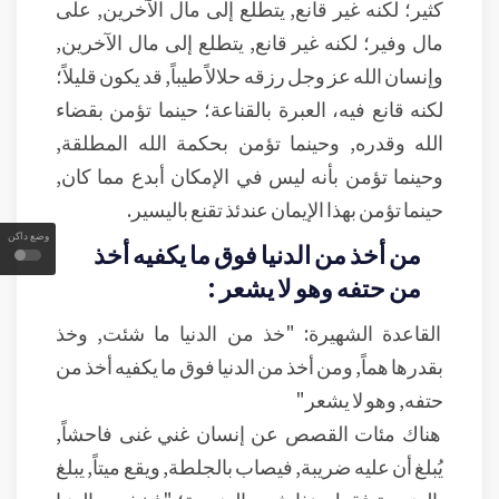
كثير؛ لكنه غير قانع, يتطلع إلى مال الآخرين, على
مال وفير؛ لكنه غير قانع, يتطلع إلى مال الآخرين,
وإنسان الله عز وجل رزقه حلالاً طيباً, قد يكون قليلاً؛
لكنه قانع فيه، العبرة بالقناعة؛ حينما تؤمن بقضاء
الله وقدره, وحينما تؤمن بحكمة الله المطلقة,
وحينما تؤمن بأنه ليس في الإمكان أبدع مما كان,
حينما تؤمن بهذا الإيمان عندئذ تقنع باليسير.
وضع داكن
من أخذ من الدنيا فوق ما يكفيه أخذ
من حتفه وهو لا يشعر :
القاعدة الشهيرة: "خذ من الدنيا ما شئت, وخذ
بقدرها هماً, ومن أخذ من الدنيا فوق ما يكفيه أخذ من
حتفه, وهو لا يشعر"
هناك مئات القصص عن إنسان غني غنى فاحشاً,
يُبلغ أن عليه ضريبة, فيصاب بالجلطة, ويقع ميتاً, يبلغ