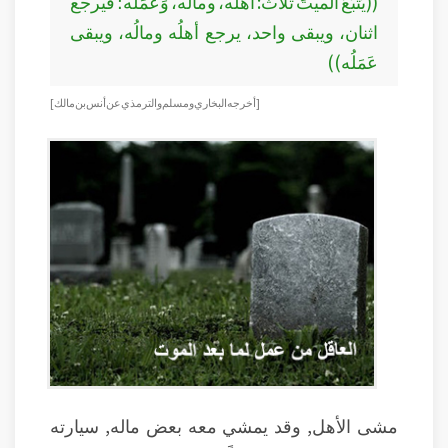
((يَتْبَعُ الميتَ ثلاث: أهلُه، ومالُه، وَعَمَلُه؛ فيرجع
اثنان، ويبقى واحد، يرجع أهلُه ومالُه، ويبقى
عَمَلُه))
[أخرجه البخاري ومسلم والترمذي عن أنس بن مالك]
مشى الأهل, وقد يمشي معه بعض ماله, سيارته