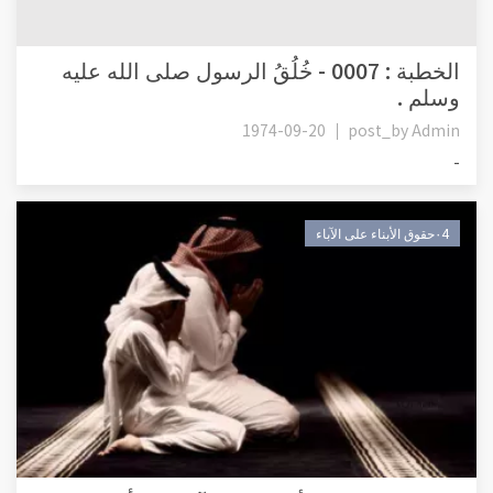
الخطبة : 0007 - خُلُقُ الرسول صلى الله عليه
وسلم .
1974-09-20
post_by
Admin
-
٠4حقوق الأبناء على الآباء