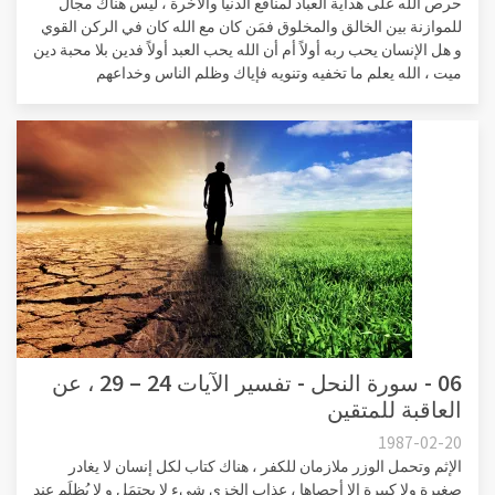
حرص الله على هداية العباد لمنافع الدنيا والآخرة ، ليس هناك مجال
للموازنة بين الخالق والمخلوق فمَن كان مع الله كان في الركن القوي
و هل الإنسان يحب ربه أولاً أم أن الله يحب العبد أولاً فدين بلا محبة دين
ميت ، الله يعلم ما تخفيه وتنويه فإياك وظلم الناس وخداعهم
06 - سورة النحل - تفسير الآيات 24 – 29 ، عن
العاقبة للمتقين
1987-02-20
الإثم وتحمل الوزر ملازمان للكفر ، هناك كتاب لكل إنسان لا يغادر
صغيرة ولا كبيرة إلا أحصاها ، عذاب الخزي شيء لا يحتمَل و لا يُظلَم عند