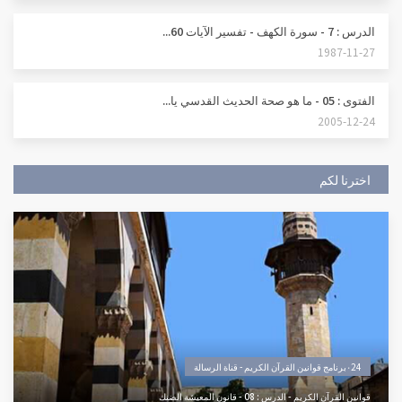
الدرس : 7 - سورة الكهف - تفسير الآيات 60...
1987-11-27
الفتوى : 05 - ما هو صحة الحديث القدسي يا...
2005-12-24
اخترنا لكم
٠24برنامج قوانين القرآن الكريم - قناة الرسالة
قوانين القرآن الكريم - الدرس : 08 - قانون المعيشة الضنك