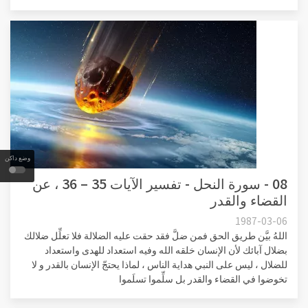
وضع داكن
08 - سورة النحل - تفسير الآيات 35 – 36 ، عن
القضاء والقدر
1987-03-06
اللهُ بيَّن طريق الحق فمن ضلَّ فقد حقت عليه الضلالة فلا تعلِّل ضلالك
بضلال آبائك لأن الإنسان خلقه الله وفيه استعداد للهدى واستعداد
للضلال ، ليس على النبي هداية الناس ، لماذا يحتجّ الإنسان بالقدر و لا
تخوضوا في القضاء والقدر بل سلِّموا تسلَموا