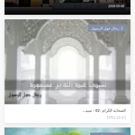
2008-09-08
٠24برنامج قوانين القرآن الكريم - قناة الرسالة
٠2رجال حول الرسول
الصحابة الكرام : 02 - سيد...
1992-10-12