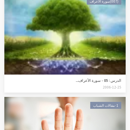
(007)سورة الأعراف
الدرس : 05 - سورة الأعراف...
2006-12-25
٠1مقالات الشباب