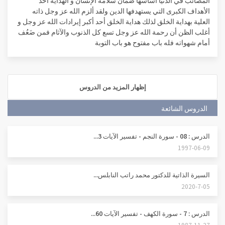
المصائب في الدنيا أساسها ضمان سلامة الإنسان و الهداية أحد
الأهداف الكبرى التي يستهدفها الدين ولقد ألزم الله عز وجل ذاته
العلية بهداية الخلق لذلك هداية الخلق أحد أكبر إيرادات الله عز وجل و
أغلب الظن أن رحمة الله عز وجل تسع كل الذنوب والآثام فمن ضَعُف
أمام شهواته فله باب مفتوح هو باب التوبة
إظهار المزيد من الدروس
الدروس الشائعة
الدرس : 08 - سورة النجم - تفسير الآيات 3...
1997-06-09
السيرة الذاتية للدكتور محمد راتب النابلس...
2020-7-05
الدرس : 7 - سورة الكهف - تفسير الآيات 60...
1987-11-27