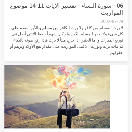
06 - سورة النساء - تفسير الآيات 11-14 موضوع
المواريث
2002-03-29
لا يرث المسلم من كافر ولا يرث الكافر من مسلم و الدَّين مقدم على
كل شيء ولا يغفر للمسلم الدَّين ولو كان شهيداً ، حظ الأنثى أصل في
توزيع الميراث و أما الجنين إذا خرج ميتاً لا يرث فإذا رفع صوته بالبكاء
ثم مات يرث ويورث ، لا تُبنى المواريث على مقدار نفع الأولاد وبرهم أو
عقوقهم