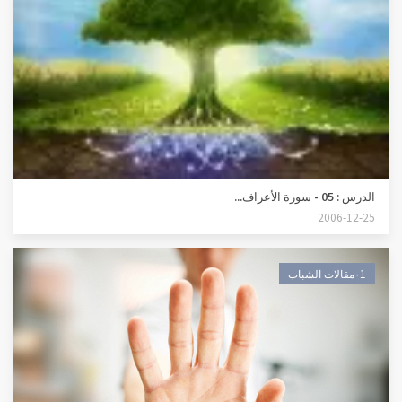
الدرس : 05 - سورة الأعراف...
2006-12-25
٠1مقالات الشباب