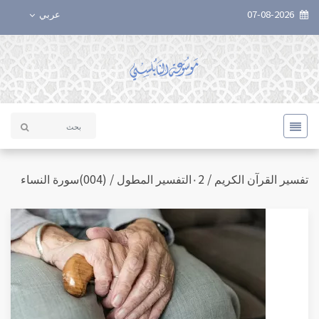
07-08-2026
عربي
تفسير القرآن الكريم / ٠2التفسير المطول / (004)سورة النساء