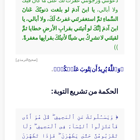
ولا أبالي،
يا ابنَ آدمَ لو بلغت ذنوبُكَ عَنانَ
السَّماءِ ثمَّ استغفرتَني غفرتُ لَكَ، ولا أبالي، يا
ابنَ آدمَ إنَّكَ لو أتيتَني بقرابِ الأرضِ خطايا ثمَّ
لقيتَني لا تشرِكُ بي شيئًا لأتيتُكَ بقرابِها مغفرةً.
))
[ صحيح الترمذي ]
﴿وَٱللَّهُ يُرِيدُ أَن يَتُوبَ عَلَيۡكُمۡ﴾
.
الحكمة من تشريع التوبة:
﴿ وَيَسْـَٔلُونَكَ عَنِ ٱلْمَحِيضِ ۖ قُلْ هُوَ أَذًى
فَٱعْتَزِلُواْ ٱلنِّسَآءَ فِى ٱلْمَحِيضِ ۖ وَلَا
تَقْرَبُوهُنَّ حَتَّىٰ يَطْهُرْنَ ۖ فَإِذَا تَطَهَّرْنَ