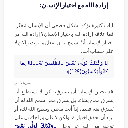
إرادة الله مع اختيار الإنسان:
آيات كثيرة تؤكد بشكل قطعي أن الإنسان مُخيَّر،
فما علاقة إرادة الله باختيار الإنسان؟ إرادة الله مع
اختيار الإنسان أنْ يسمح له أن يفعل ما يريد، ولكن لا
على حساب أحد.
﴿ وَكَذَٰلِكَ نُوَلِّى بَعْضَ ٱلظَّٰلِمِينَ بَعْضًۢا بِمَا
كَانُواْ يَكْسِبُونَ(129)﴾
[ سورة الأنعام ]
قد يختار الإنسان أن يسرق، لكن لا يستطيع أن
يسرق ممن يشاء، بل يسرق ممن سمح الله له أن
يُسرَق منه فقط، إذاً أنت مخير، وسمح الله لك، أو
أراد أن تحقق اختيارك، ولكن لا على مِزاجك بل على
توجيهٍ من الله عز وجل:
﴿وَكَذَٰلِكَ نُوَلِّى بَعْضَ