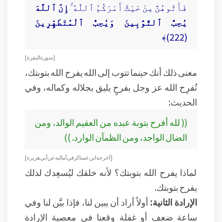
فَأْتُوهُنَّ مِنْ حَيْثُ أَمَرَكُمُ ٱللَّهُ ۚ
إِنَّ ٱللَّهَ
يُحِبُّ ٱلتَّوَّٰبِينَ وَيُحِبُّ ٱلْمُتَطَهِّرِينَ
(222)﴾
[ سورة البقرة ]
معنى ذلك أنك حينما تتوب إلى الله يفرح الله بتوبتك،
تُفرِح الله عز وجل بفرحٍ يليق بجلاله وكماله، وفي
الحديث:
(( لله أفرح بتوبة عبده من العقيم الوالد، ومن
الضال الواجد، ومن الظمآن الوارد. ))
[ أخرجه ابن عساكر في أماليه عن أبي هريرة ]
لماذا يفرح الله بتوبتك؟ لأنه خلقك ليُسعِدك لذلك
يفرح بتوبتك.
الإرادة الثانية:
أولاً أراد أن يبين لنا، فإذا بيَّن لنا وفي
ساعة ضعف أو غفلة وقعنا في معصية الإرادة