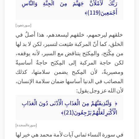
رَبِّكَ لَأَمْلَأَنَّ جَهَنَّمَ مِنَ الْجِنَّةِ وَالنَّاسِ
أَجْمَعِينَ(119)﴾
[ سورة هود ]
خلقهم ليرحمهم، خلقهم ليسعدهم، هذا أصلٌ في
الخلق، كما أنّ المركبة صُنِعت لتسير، لكن لا بد لها
من مِكْبَح، والمِكبَح يتناقض مع السير، لأنه يوقفه،
لكن حاجة المركبة إلى المِكبَح حاجةٌ أساسيةٌ
ومصيريةٌ، لأن المِكبح يضمن سلامتها، كذلك
المصائب في الدنيا أساسها ضمان سلامة الإنسان،
لأن الله عز وجل يقول:
﴿ وَلَنُذِيقَنَّهُمْ مِنَ الْعَذَابِ الْأَدْنَى دُونَ الْعَذَابِ
الْأَكْبَرِ لَعَلَّهُمْ يَرْجِعُونَ(21)﴾
[ سورة السجدة ]
في سورة النساء ثماني آيات لأمة محمد هي خير لها