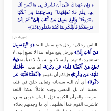
﴿ وَإِن جَٰهَدَاكَ عَلَىٰٓ أَن تُشْرِكَ بِى مَا لَيْسَ لَكَ
بِهِۦ عِلْمٌ فَلَا تُطِعْهُمَا ۖ وَصَاحِبْهُمَا فِى ٱلدُّنْيَا
مَعْرُوفًا ۖ
وَٱتَّبِعْ سَبِيلَ مَنْ أَنَابَ إِلَىَّ ۚ
ثُمَّ إِلَىَّ
مَرْجِعُكُمْ فَأُنَبِّئُكُم بِمَا كُنتُمْ تَعْمَلُونَ(15)﴾
[ سورة لقمان ]
الناس رجلان؛ رجل يتبع سبيل الله:
﴿وَٱتَّبِعْ سَبِيلَ
مَنْ أَنَابَ إِلَىَّ﴾
ورجل يتبع هواه، هذا لا تصغِ إليه، لا
تستشره، لا تهتدِ برأيه، لا تلقِ له بالاً، لا تعبأ به:
﴿وَلَا
تُطِعْ مَنْ أَغْفَلْنَا قَلْبَهُۥ عَن ذِكْرِنَا﴾
أما معنى
﴿أَغْفَلْنَا
قَلْبَهُۥ عَن ذِكْرِنَا﴾
فإياكم أن تفهموا
﴿أَغْفَلْنَا قَلْبَهُۥ عَن
ذِكْرِنَا﴾
أي أن الله سبحانه وتعالى خلقَ في قلبه
الغفلة، لا، بل المعنى وجده غافلاً، هكذا اللغة
العربية، والقرآن الكريم نزل بلسان عربي مبين،
عاشرت القوم فما أبخلْتهم، أي ما وجدتهم بخلاء،