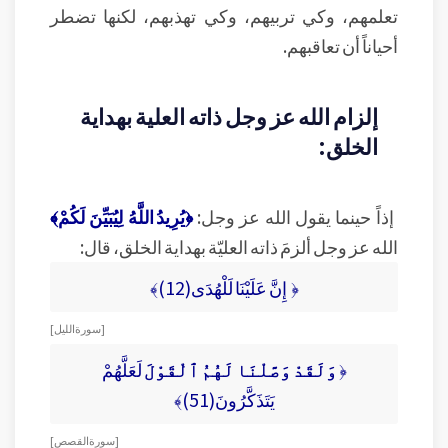
تعلمهم، وكي تربيهم، وكي تهذبهم، لكنها تضطر
أحياناً أن تعاقبهم.
إلزام الله عز وجل ذاته العلية بهداية
الخلق:
إذاً حينما يقول الله عز وجل:
﴿يُرِيدُ اللَّهُ لِيُبَيِّنَ لَكُمْ﴾
الله عز وجل ألزمَ ذاته العليّة بهداية الخلق، قال:
﴿ إِنَّ عَلَيْنَا لَلْهُدَى(12)﴾
[ سورة الليل ]
﴿
وَلَقَدْ وَصَّلْنَا لَهُمُ ٱلْقَوْلَ
لَعَلَّهُمْ
يَتَذَكَّرُونَ(51)﴾
[ سورة القصص ]