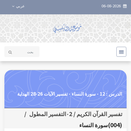
06-08-2026
عربي
الدرس : 12 - سورة النساء - تفسير الآيات 26-28 الهداية
تفسير القرآن الكريم / ٠2التفسير المطول
/
(004)سورة النساء