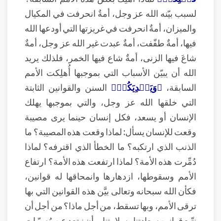
لسبب بيّنه الله عز وجل، أمةٌ انحرفت في المكيال
والميزان، أمةٌ انحرفت في غريزتها التي أودعها الله
فيها، أمةٌ طفّفت، أمةٌ عبدت غير الله عز وجل، أمةٌ
شاعَ فيها الزنى، أمةٌ شاع فيها الخمر، فلذلك يريد
الله أن يبيّن الأسباب التي بموجبها أُهلِكت الأمم
السابقة،
﴿وَيَهۡدِيَكُمۡ﴾
السنن والقوانين الثابتة
التي خلقها الله عز وجل، والتي بموجبها يهلك
الإنسان أو يسعد، فكل إنسان حينما يرى مصيبة
وقعت للإنسان يسأل: لماذا وقعت هذه المصيبة؟ ما
الذنب الذي ارتكبه؟ ما الخطأ الذي اقترفه؟ لماذا
دُمِّرت هذه الأمة؟ لماذا ارتفعت هذه الأمة؟ ارتفاع
الأمم وسقوطها، ازدهارها وانمحاقها له قوانين،
فكأن الله سبحانه وتعالى بيَّن هذه القوانين التي بها
ترقى الأمم، وبها تسقط، من أجل ماذا؟ من أجل أن
نتّبع قوانين سعادتنا وسلامتنا، وأن نبتعد عن مُسبّبات