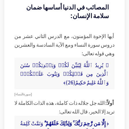
المصائب في الدنيا أساسها ضمان
سلامة الإنسان:
أيها الإخوة المؤمنون، مع الدرس الثاني عشر من
دروس سورة النساء ومع الآية السادسة والعشرين
وهي قوله تعالى:
﴿ يُرِيدُ ٱللَّهُ لِيُبَيِّنَ لَكُمۡ وَيَهۡدِيَكُمۡ سُنَنَ
ٱلَّذِينَ مِن قَبۡلِكُمۡ وَيَتُوبَ عَلَيۡكُمۡۗ
وَٱللَّهُ عَلِيمٌ حَكِيمٌ(26)﴾
[ سورة النساء ]
أولاً:
الله جل جلاله ذات كاملة، هذه الذات الكاملة لا
تريد إلا الخير، قال الله تعالى:
﴿
إِلَّا مَن رَّحِمَ رَبُّكَ ۚ وَلِذَٰلِكَ خَلَقَهُمْ ۗ
وَتَمَّتْ كَلِمَةُ