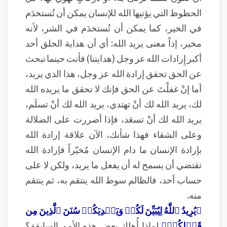
الحظوظ التي يؤتيها الله للإنسان يمكن أن تُستخدَم
في الخير، كما يمكن أن تُستخدَم في الشر، لأنه
مخير، إذاً معنى يريد الله: أي أن هداية الخلق أحد
أكبر إِرادات الله عز وجل (هدايتنا) فأنت حينما تبحث
عن الحق تحقق إرادة الله عز وجل، هذا الذي يريد،
أما إنْ غفلْتَ عن الحق فإنك لا تحقق ما يريده الله
لك، يريد الله لك أنْ تهتدي، يريد الله لك أنْ تسلَم،
يريد الله لك أنْ تسعَد، فإذا أصررت على الضلالة
وعلى الشقاء فهذا شأنك، الآن علاقة إرادة الله
بإرادة الإنسان ما دام الإنسان مُخيّراً فإرادة الله
تقتضي أن يسمح له أن يفعل ما يريد، ولكن لا على
حساب أحد، فالظالم سوط الله ينتقم به، ثم ينتقم
منه.
﴿يُرِيدُ ٱللَّهُ لِيُبَيِّنَ لَكُمۡ وَيَهۡدِيَكُمۡ سُنَنَ ٱلَّذِينَ مِن
قَبۡلِكُمۡ﴾
لماذا أُهلِك بعض هذه الأمم السابقة؟