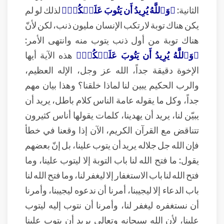
الثانية:
﴿وَٱللَّهُ يُرِيدُ أَن يَتُوبَ عَلَيۡكُمۡ﴾
لذلك لو لم
يكن هناك توبة لارتكب الإنسان مليون ذنب، لكن لأنّ
هناك توبة من أول ذنب يتوب منه وانتهى الأمر:
﴿وَٱللَّهُ يُرِيدُ أَن يَتُوبَ عَلَيۡكُمۡ﴾
هذه الآية أيها
الإخوة دقيقة جداً، الله عز وجل، الإله العظيم،
والرب الحكيم يبين لنا لماذا خلقنا؟ وهذا بيان مهم
جداً، وكل ما يقوله عامة الناس كلام باطل، يريد أن
يبيّن لنا، يريد أن يهدينا، كلمات يقولها أناس كثيرون
تتناقض مع القرآن الكريم، الآن إذا وقعنا في خطأ
فإن الله جل جلاله يريد أن يتوب علينا، بل إنّ بعضهم
يقول: ما فتح الله لنا باب التوبة إلا ليتوب علينا، وما
فتح الله لنا باب الاستغفار إلا ليغفر لنا، وما فتح الله لنا
باب الدعاء إلا ليجيبنا، أمرنا أن ندعوه ليجيبنا، وأمرنا
أن نستغفره ليغفر لنا، وأمرنا أن نتوب إليه ليتوب
علينا، لأن الله سبحانه وتعالى يريد أن يتوب علينا