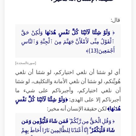
قال:
﴿
وَلَوْ شِئْنَا لَآتَيْنَا كُلَّ نَفْسٍ هُدَىٰهَا
وَلَٰكِنْ حَقَّ
ٱلْقَوْلُ مِنِّى لَأَمْلَأَنَّ جَهَنَّمَ مِنَ ٱلْجِنَّةِ وَٱلنَّاسِ
أَجْمَعِينَ(13)﴾
[ سورة السجدة ]
أي لو شئنا أن نلغي اختياركم، لو شئنا أن نلغي
هُويِّتكم، لو شئنا أن نلغي الأمانة والتكليف، لو شئنا
أن نلغي اختياركم، وأجبرناكم على شيء ما
أجبرناكم إلا على الهدى:
﴿وَلَوْ شِئْنَا لَآتَيْنَا كُلَّ نَفْسٍ
هُدَىٰهَا﴾
لكن حقيقة الإنسان أنه مخير:
﴿ وَقُلِ الْحَقُّ مِن رَّبِّكُمْ ۖ
فَمَن شَاءَ فَلْيُؤْمِن وَمَن
شَاءَ فَلْيَكْفُرْ ۚ
إِنَّا أَعْتَدْنَا لِلظَّالِمِينَ نَارًا أَحَاطَ بِهِمْ