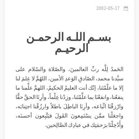
والخلق
2002-05-17
بسـم اللـه الرحمـن
الرحيـم
الحَمدُ لِلَّه ربِّ العالمينَ، والصّلاة والسّلام على
سيِّدنا محمد، الصّادقِ الوَعدِ الأمين، اللهُمَّ لا عِلمَ لنا
إلا ما علّمْتَنا، إنّك أنت العليمُ الحكيمُ، اللهمَّ علِّمنا ما
ينفعُنا، وانفعْنَا بما علَّمْتَنا، وزِدْنا عِلْماً، وأرِنَا الحقَّ حقًّا
وارْزقْنَا اتِّباعه، وأرِنَا الباطِلَ باطلاً وارزُقْنا اجتِنابَه،
واجعَلْنا ممَّن يسْتَمِعونَ القَولَ فيَتَّبِعون أحسنَه،
وأَدْخِلْنَا برَحمَتِك في عبادِك الصَّالِحين.