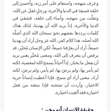
وعرف منهجه، واستقام على أمر ربه، وأحسنَ إلى
خلقه فسعِدَ في الدنيا والآخرة، ورجلٍ غفلَ عن الله،
وتفلّت من منهجه، وأساء إلى خلقه، فشقيَ في
الدنيا والآخرة، إذاً يريد الله أن يهدينا، لذلك هناك
كلمات يرددها بعضهم نحو: سبحان الله الذي أضلّه
الله أضله، هذا كلام كفر، الله عز وجل أراد أن يهدينا
جميعاً، أراد أن يعرّفنا جميعاً، لكن الإنسان مُخيّر، قد
يرفض أن يتعرف إلى الله، ومعنى مُخيَّر يعني يريد
أن يفعل ما يختار، إذاً أحياناً يسمح الله لمعصية، لكنه
لم يأمر بها، ولم يرضَ بها، لم يأمر، ولم يرضَ، لكنه
أراد، معنى أراد أي سمح، فإذا أعطيت إنساناً حرية
الاختيار، وأردت أن تمتحنه فإذا منعته من فعل
اختياره فقد ألغيت اختياره.
حقيقة الإنسان أنه مخير :