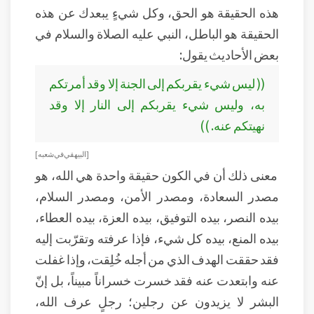
هذه الحقيقة هو الحق، وكل شيءٍ يبعدك عن هذه
الحقيقة هو الباطل، النبي عليه الصلاة والسلام في
بعض الأحاديث يقول:
(( ليس شيء يقربكم إلى الجنة إلا وقد أمرتكم
به، وليس شيء يقربكم إلى النار إلا وقد
نهيتكم عنه. ))
[ البيهقي في شعبه ]
معنى ذلك أن في الكون حقيقة واحدة هي الله، هو
مصدر السعادة، ومصدر الأمن، ومصدر السلام،
بيده النصر، بيده التوفيق، بيده العزة، بيده العطاء،
بيده المنع، بيده كل شيء، فإذا عرفته وتقرّبت إليه
فقد حققت الهدف الذي من أجله خُلِقت، وإذا غفلت
عنه وابتعدت عنه فقد خسرت خسراناً مبيناً، بل إنّ
البشر لا يزيدون عن رجلين؛ رجلٍ عرف الله،