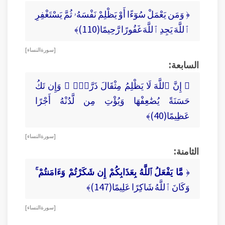
﴿ وَمَن يَعْمَلْ سُوٓءًا أَوْ يَظْلِمْ نَفْسَهُۥ ثُمَّ يَسْتَغْفِرِ
ٱللَّهَ يَجِدِ ٱللَّهَ غَفُورًا رَّحِيمًا(110)﴾
[ سورة النساء ]
السابعة:
﴿ إِنَّ ٱللَّهَ لَا يَظْلِمُ مِثْقَالَ ذَرَّةٍۢ ۖ وَإِن تَكُ
حَسَنَةً يُضَٰعِفْهَا وَيُؤْتِ مِن لَّدُنْهُ أَجْرًا
عَظِيمًا(40)﴾
[ سورة النساء ]
الثامنة:
﴿
مَّا يَفْعَلُ ٱللَّهُ بِعَذَابِكُمْ إِن شَكَرْتُمْ وَءَامَنتُمْ ۚ
وَكَانَ ٱللَّهُ شَاكِرًا عَلِيمًا(147)﴾
[ سورة النساء ]