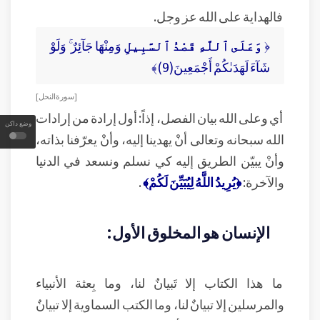
فالهداية على الله عز وجل.
﴿
وَعَلَى ٱللَّهِ قَصْدُ ٱلسَّبِيلِ
وَمِنْهَا جَآئِرٌ ۚ وَلَوْ
شَآءَ لَهَدَىٰكُمْ أَجْمَعِينَ(9)﴾
[ سورة النحل ]
أي وعلى الله بيان الفصل، إذاً: أول إرادة من إرادات
وضع داكن
الله سبحانه وتعالى أنْ يهدينا إليه، وأنْ يعرّفنا بذاته،
وأنْ يبيّن الطريق إليه كي نسلم ونسعد في الدنيا
والآخرة:
﴿يُرِيدُ اللَّهُ لِيُبَيِّنَ لَكُمْ﴾
.
الإنسان هو المخلوق الأول:
ما هذا الكتاب إلا تَبيانٌ لنا، وما بِعثة الأنبياء
والمرسلين إلا تبيانٌ لنا، وما الكتب السماوية إلا تبيانٌ