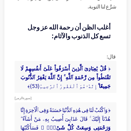
شرَّع لنا التوبة.
أغلب الظن أن رحمة الله عز وجل
تسع كل الذنوب والآثام:
قال:
﴿
قُلْ يَٰعِبَادِىَ ٱلَّذِينَ أَسْرَفُواْ عَلَىٰٓ أَنفُسِهِمْ لَا
تَقْنَطُواْ مِن رَّحْمَةِ ٱللَّهِ ۚ إِنَّ ٱللَّهَ يَغْفِرُ ٱلذُّنُوبَ
جَمِيعًا ۚ
إِنَّهُۥ هُوَ ٱلْغَفُورُ ٱلرَّحِيمُ(53)﴾
[ سورة الزمر ]
﴿ وَٱكْتُبْ لَنَا فِى هَٰذِهِ ٱلدُّنْيَا حَسَنَةً وَفِى ٱلْآخِرَةِ إِنَّا
هُدْنَآ إِلَيْكَ ۚ قَالَ عَذَابِىٓ أُصِيبُ بِهِۦ مَنْ أَشَآءُ ۖ
وَرَحْمَتِى وَسِعَتْ كُلَّ شَىْءٍۢ ۚ
فَسَأَكْتُبُهَا