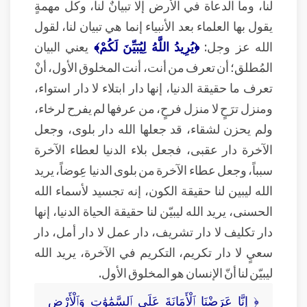
لنا، وما الدعاة في الأرض إلا تبيانٌ لنا، وكل مهمةٍ
يقول بها العلماء بعد الأنبياء إنما هي تبيان لنا، لقول
الله عز وجل:
﴿يُرِيدُ اللَّهُ لِيُبَيِّنَ لَكُمْ﴾
يعني البيان
المُطلق؛ أن تعرف من أنت، أنت المخلوق الأول، أنْ
تعرف ما حقيقة الدنيا، إنها دار ابتلاء لا دار استواء،
ومنزل ترَحٍ لا منزل فرحٍ، من عرفها لم يفرح لرخاء،
ولم يحزن لشقاء، قد جعلها الله دار بلوى، وجعل
الآخرة دار عقبى، فجعل بلاء الدنيا لعطاء الآخرة
سبباً، وجعل عطاء الآخرة من بلوى الدنيا عِوضاً، يريد
الله ليبين لنا حقيقة الكون، إنه تجسيد لأسماء الله
الحسنى، يريد الله ليبيّن لنا حقيقة الحياة الدنيا، إنها
دار تكليف لا دار تشريف، دار عمل لا دار أمل، دار
سعيٍ لا دار تكريم، التكريم في الآخرة، يريد الله
ليبيّن لنا أنّ الإنسان هو المخلوق الأول.
﴿ إِنَّا عَرَضْنَا ٱلْأَمَانَةَ عَلَى ٱلسَّمَٰوَٰتِ وَٱلْأَرْضِ