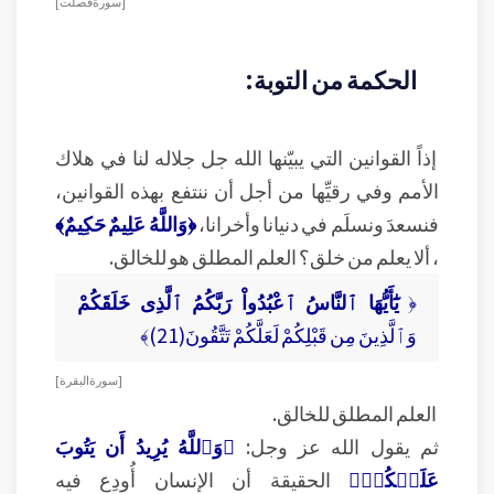
[ سورة فصلت ]
الحكمة من التوبة:
إذاً القوانين التي يبيّنها الله جل جلاله لنا في هلاك
الأمم وفي رقيِّها من أجل أن ننتفع بهذه القوانين،
فنسعدَ ونسلَم في دنيانا وأخرانا،
﴿وَاللَّهُ عَلِيمٌ حَكِيمٌ﴾
، ألا يعلم من خلق؟ العلم المطلق هو للخالق.
﴿
يَٰٓأَيُّهَا ٱلنَّاسُ ٱعْبُدُواْ رَبَّكُمُ ٱلَّذِى خَلَقَكُمْ
وَٱلَّذِينَ مِن قَبْلِكُمْ لَعَلَّكُمْ تَتَّقُونَ(21)﴾
[ سورة البقرة ]
العلم المطلق للخالق.
ثم يقول الله عز وجل:
﴿وَٱللَّهُ يُرِيدُ أَن يَتُوبَ
عَلَيۡكُمۡ﴾
الحقيقة أن الإنسان أُودِع فيه