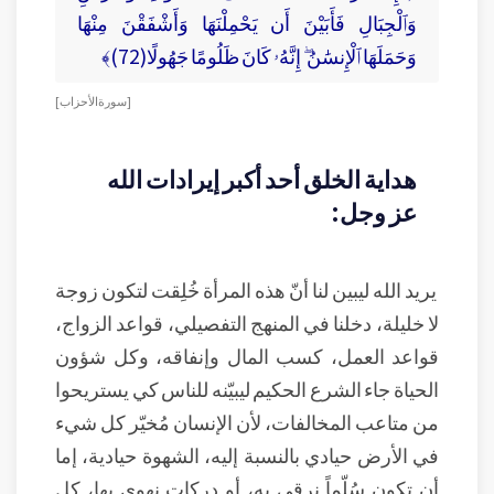
وَٱلْجِبَالِ فَأَبَيْنَ أَن يَحْمِلْنَهَا وَأَشْفَقْنَ مِنْهَا
وَحَمَلَهَا ٱلْإِنسَٰنُ ۖ إِنَّهُۥ كَانَ ظَلُومًا جَهُولًا(72)﴾
[ سورة الأحزاب ]
هداية الخلق أحد أكبر إيرادات الله
عز وجل:
يريد الله ليبين لنا أنّ هذه المرأة خُلِقت لتكون زوجة
لا خليلة، دخلنا في المنهج التفصيلي، قواعد الزواج،
قواعد العمل، كسب المال وإنفاقه، وكل شؤون
الحياة جاء الشرع الحكيم ليبيّنه للناس كي يستريحوا
من متاعب المخالفات، لأن الإنسان مُخيّر كل شيء
في الأرض حيادي بالنسبة إليه، الشهوة حيادية، إما
أن تكون سُلّماً نرقى به، أو دركاتٍ نهوي بها، كل