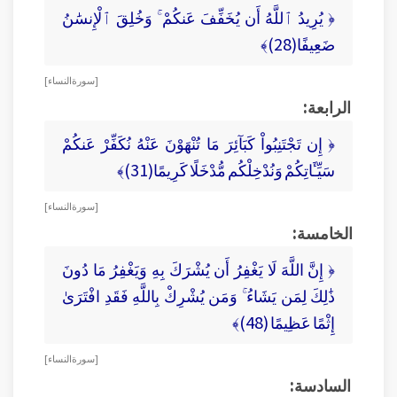
﴿ يُرِيدُ ٱللَّهُ أَن يُخَفِّفَ عَنكُمْ ۚ وَخُلِقَ ٱلْإِنسَٰنُ
ضَعِيفًا(28)﴾
[ سورة النساء ]
الرابعة:
﴿ إِن تَجْتَنِبُواْ كَبَآئِرَ مَا تُنْهَوْنَ عَنْهُ نُكَفِّرْ عَنكُمْ
سَيِّـَٔاتِكُمْ وَنُدْخِلْكُم مُّدْخَلًا كَرِيمًا(31)﴾
[ سورة النساء ]
الخامسة:
﴿ إِنَّ اللَّهَ لَا يَغْفِرُ أَن يُشْرَكَ بِهِ وَيَغْفِرُ مَا دُونَ
ذَٰلِكَ لِمَن يَشَاءُ ۚ وَمَن يُشْرِكْ بِاللَّهِ فَقَدِ افْتَرَىٰ
إِثْمًا عَظِيمًا (48)﴾
[ سورة النساء ]
السادسة: