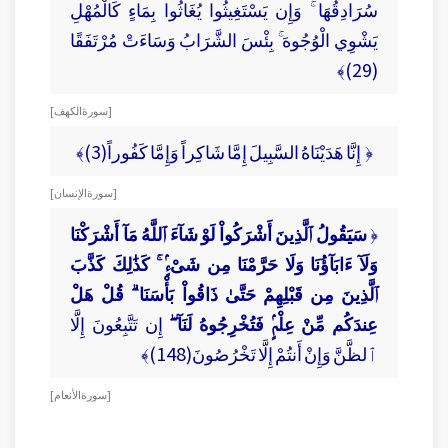
سُرَادِقُهَا ۚ وَإِن يَسْتَغِيثُوا يُغَاثُوا بِمَاءٍ كَالْمُهْلِ
يَشْوِي الْوُجُوهَ ۚ بِئْسَ الشَّرَابُ وَسَاءَتْ مُرْتَفَقًا
(29)﴾
[ سورة الكهف ]
﴿ إِنَّا هَدَيْنَاهُ السَّبِيلَ إِمَّا شَاكِراً وَإِمَّا كَفُوراً(3)﴾
[ سورة الإنسان ]
﴿
سَيَقُولُ ٱلَّذِينَ أَشْرَكُواْ لَوْ شَآءَ ٱللَّهُ مَآ أَشْرَكْنَا
وَلَآ ءَابَآؤُنَا وَلَا حَرَّمْنَا مِن شَىْءٍۢ ۚ كَذَٰلِكَ كَذَّبَ
ٱلَّذِينَ مِن قَبْلِهِمْ حَتَّىٰ ذَاقُواْ بَأْسَنَا ۗ قُلْ هَلْ
عِندَكُم مِّنْ عِلْمٍۢ فَتُخْرِجُوهُ لَنَآ ۖ
إِن تَتَّبِعُونَ إِلَّا
ٱلظَّنَّ وَإِنْ أَنتُمْ إِلَّا تَخْرُصُونَ(148)﴾
[ سورة الأنعام ]