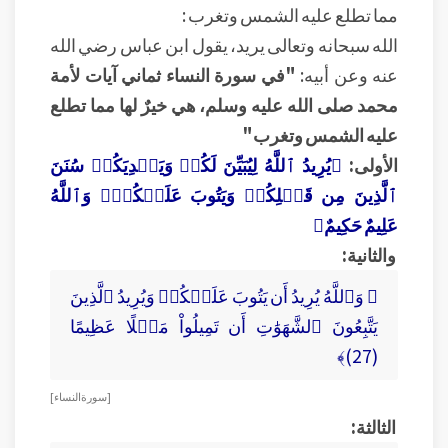
مما تطلع عليه الشمس وتغرب :
الله سبحانه وتعالى يريد، يقول ابن عباس رضي الله
عنه وعن أبيه:
"في سورة النساء ثماني آيات لأمة
محمد صلى الله عليه وسلم، هي خيرٌ لها مما تطلع
عليه الشمس وتغرب"
الأولى:
﴿يُرِيدُ ٱللَّهُ لِيُبَيِّنَ لَكُمۡ وَيَهۡدِيَكُمۡ سُنَنَ
ٱلَّذِينَ مِن قَبۡلِكُمۡ وَيَتُوبَ عَلَيۡكُمۡۗ وَٱللَّهُ
عَلِيمٌ حَكِيمٌ﴾
والثانية:
﴿ وَٱللَّهُ يُرِيدُ أَن يَتُوبَ عَلَيۡكُمۡ وَيُرِيدُ ٱلَّذِينَ
يَتَّبِعُونَ ٱلشَّهَوَٰتِ أَن تَمِيلُواْ مَيۡلًا عَظِيمًا
(27)﴾
[ سورة النساء ]
الثالثة: