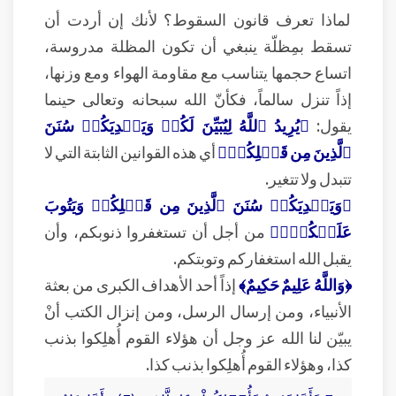
لماذا تعرف قانون السقوط؟ لأنك إن أردت أن
تسقط بمِظلّة ينبغي أن تكون المظلة مدروسة،
اتساع حجمها يتناسب مع مقاومة الهواء ومع وزنها،
إذاً تنزل سالماً، فكأنّ الله سبحانه وتعالى حينما
يقول:
﴿يُرِيدُ ٱللَّهُ لِيُبَيِّنَ لَكُمۡ وَيَهۡدِيَكُمۡ سُنَنَ
ٱلَّذِينَ مِن قَبۡلِكُمۡ﴾
أي هذه القوانين الثابتة التي لا
تتبدل ولا تتغير.
﴿وَيَهۡدِيَكُمۡ سُنَنَ ٱلَّذِينَ مِن قَبۡلِكُمۡ وَيَتُوبَ
عَلَيۡكُمۡۗ﴾
من أجل أن تستغفروا ذنوبكم، وأن
يقبل الله استغفاركم وتوبتكم.
﴿وَاللَّهُ عَلِيمٌ حَكِيمٌ﴾
إذاً أحد الأهداف الكبرى من بعثة
الأنبياء، ومن إرسال الرسل، ومن إنزال الكتب أنْ
يبيّن لنا الله عز وجل أن هؤلاء القوم أُهلِكوا بذنب
كذا، وهؤلاء القوم أُهلِكوا بذنب كذا.