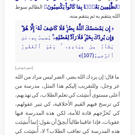
ٱلظَّٰلِمِينَ بَعْضًۢا بِمَا كَانُواْ يَكْسِبُونَ﴾
الظالم سوط
الله ينتقم به ثم ينتقم منه.
﴿
إِن يَمْسَسْكَ ٱللَّهُ بِضُرٍّۢ فَلَا كَاشِفَ لَهُۥٓ إِلَّا هُوَ ۖ
وَإِن يُرِدْكَ بِخَيْرٍۢ فَلَا رَآدَّ لِفَضْلِهِۦ ۚ
يُصِيبُ بِهِۦ مَن
يَشَآءُ مِنْ عِبَادِهِۦ ۚ وَهُوَ ٱلْغَفُورُ
ٱلرَّحِيمُ(107)﴾
[ سورة يونس ]
ما قال: إن يردك الله بضر، الضر ليس مراد من الله
عز وجل، وللتقريب إليكم هذا المثل، مدرسة من
أعلى مستوى أُنشِئت كي تعلم الطلاب، كي تهذبهم،
كي ترسخ فيهم القيم الأخلاقية، كي تنير عقولهم،
كي تُخرِّجهم قادة للأمة، لكن هذه المدرسة فيها
عقوبات، فإذا عاقبنا طالباً أيحِقّ أن نقول: إنما أُنشِئت
هذه المدرسة كي تعاقب الطلاب؟ لا، أُنشِئت كي