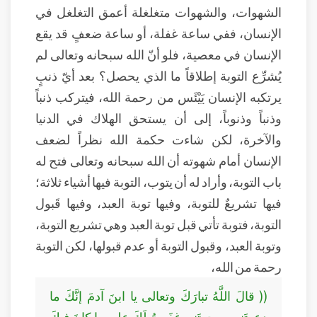
الشهوات، والشهوات متغلغلة أعمق التغلغل في
الإنسان، ففي ساعة غفلة، أو ساعة ضعفٍ قد يقع
الإنسان في معصية، فلو أنّ الله سبحانه وتعالى لم
يُشرِّع التوبة إطلاقاً ما الذي يحصل؟ بعد أيّ ذنبٍ
يرتكبه الإنسان يَيْئَس من رحمة الله، فيتركب ذنباً
وذنباً وذنوباً، إلى أن يستحق الهلاك في الدنيا
والآخرة، لكن شاءت حكمة الله نظراً لضعف
الإنسان أمام شهوته أن الله سبحانه وتعالى فتح له
باب التوبة، وأراد له أن يتوب، التوبة فيها أشياء ثلاثة؛
فيها تشريعٌ للتوبة، وفيها توبة العبد، وفيها قَبول
التوبة، فتوبة تأتي قبل توبة العبد وهي تشريع التوبة،
وتوبة العبد، وقبول التوبة أو عدم قبولها، لكن التوبة
رحمة من الله،
(( قالَ اللَّهُ تبارَكَ وتعالى يا ابنَ آدمَ إنَّكَ ما
دعوتَني ورجوتَني غفَرتُ لَكَ على ما كانَ فيكَ