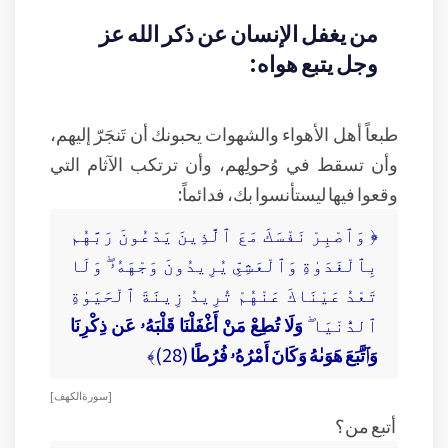
من يغفل الإنسان عن ذكر الله عز
وجل يتبع هواه:
طبعاً أهل الأهواء والشهوات يحبونك أن تَنجَرّ إليهم،
وأن تسقط في وُحولِهم، وأن ترتكب الآثام التي
وقعوا فيها ليستأنسوا بك، فدائماً:
﴿ وَٱصْبِرْ نَفْسَكَ مَعَ ٱلَّذِينَ يَدْعُونَ رَبَّهُم
بِٱلْغَدَوٰةِ وَٱلْعَشِىِّ يُرِيدُونَ وَجْهَهُۥ ۖ وَلَا
تَعْدُ عَيْنَاكَ عَنْهُمْ تُرِيدُ زِينَةَ ٱلْحَيَوٰةِ
ٱلدُّنْيَا ۖ
وَلَا تُطِعْ مَنْ أَغْفَلْنَا قَلْبَهُۥ عَن ذِكْرِنَا
وَٱتَّبَعَ هَوَىٰهُ وَكَانَ أَمْرُهُۥ فُرُطًا
(28)﴾
[ سورة الكهف ]
أتبع من؟