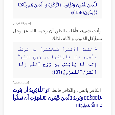
لِلَّذِينَ يَتَّقُونَ وَيُؤْتُونَ ٱلزَّكَوٰةَ وَٱلَّذِينَ هُم بِـَٔايَٰتِنَا
يُؤْمِنُونَ(156)﴾
[ سورة الأعراف ]
وأنت شيء، فأغلب الظن أن رحمة الله عز وجل
تسعُ كل الذنوب والآثام، لذلك:
﴿ يَٰبَنِىَّ ٱذْهَبُواْ فَتَحَسَّسُواْ مِن يُوسُفَ
وَأَخِيهِ وَلَا تَاْيْـَٔسُواْ مِن رَّوْحِ ٱللَّهِ ۖ
إِنَّهُۥ لَا يَاْيْـَٔسُ مِن رَّوْحِ ٱللَّهِ إِلَّا
ٱلْقَوْمُ ٱلْكَٰفِرُونَ
(87)﴾
[ سورة يوسف ]
الكافر يائس، والكافر قانط
﴿وَٱللَّهُ يُرِيدُ أَن يَتُوبَ
عَلَيۡكُمۡ وَيُرِيدُ ٱلَّذِينَ يَتَّبِعُونَ ٱلشَّهَوَٰتِ أَن تَمِيلُواْ
مَيۡلًا عَظِيمًا﴾
.