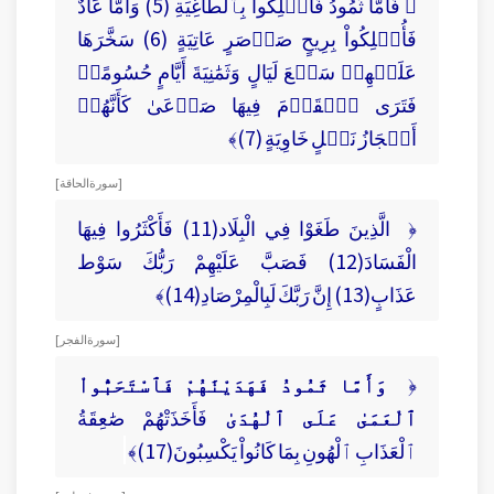
﴿ فَأَمَّا ثَمُودُ فَأُهۡلِكُواْ بِٱلطَّاغِيَةِ (5) وَأَمَّا عَادٌ
فَأُهۡلِكُواْ بِرِيحٍ صَرۡصَرٍ عَاتِيَةٍ (6) سَخَّرَهَا
عَلَيۡهِمۡ سَبۡعَ لَيَالٍ وَثَمَٰنِيَةَ أَيَّامٍ حُسُومًاۖ
فَتَرَى ٱلۡقَوۡمَ فِيهَا صَرۡعَىٰ كَأَنَّهُمۡ
أَعۡجَازُ نَخۡلٍ خَاوِيَةٍ (7)﴾
[ سورة الحاقة ]
﴿ الَّذِينَ طَغَوْا فِي الْبِلَاد(11) فَأَكْثَرُوا فِيهَا
الْفَسَادَ(12) فَصَبَّ عَلَيْهِمْ رَبُّكَ سَوْط
عَذَابٍ(13) إِنَّ رَبَّكَ لَبِالْمِرْصَادِ(14)﴾
[ سورة الفجر ]
﴿
وَأَمَّا ثَمُودُ فَهَدَيْنَٰهُمْ فَٱسْتَحَبُّواْ
ٱلْعَمَىٰ عَلَى ٱلْهُدَىٰ
فَأَخَذَتْهُمْ صَٰعِقَةُ
ٱلْعَذَابِ ٱلْهُونِ بِمَا كَانُواْ يَكْسِبُونَ(17)﴾