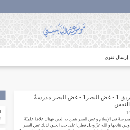
إرسال فتوى
حق الطريق 1 - غض البصر1 - غض البصر مدرسةٌ
النفس
الدر
1
9
درسةً في الإسلام و غض البصر ينفرد به الدين فهناك علاقةً علميَّةً
وبين نتائجها و الله عزَّ وجل فطرنا على حب الخلود لذلك غض البصر