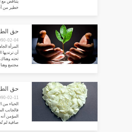
يتناقض مع ا
خطير من أف
حق الطريق 2 - غض الب
990-02-04
المرأة الجا
أن ترتديها 
تحته وهناك 
مجتمع وهناك
حق الطريق 3 - كف الأذى ، الحيا
990-02-11
الحياء من ا
فالجانب الس
المؤمن أنه 
صافية لم تُ