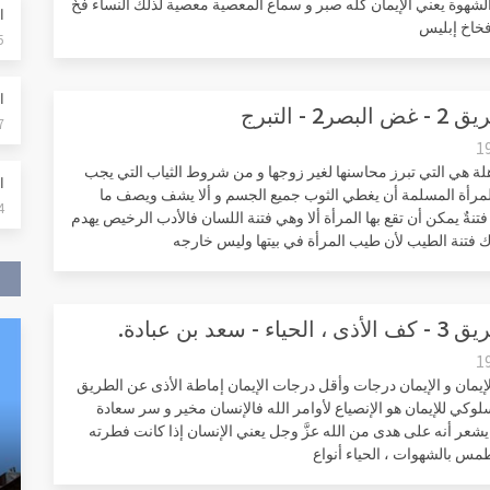
لشهوة يعني الإيمان كله صبر و سماع المعصية معصية لذلك النساء فخٌ
ا
خاخ إبليس
5
الدر
صر2 - التبرج
7
1
هلة هي التي تبرز محاسنها لغير زوجها و من شروط الثياب التي يجب
الفت
المرأة المسلمة أن يغطي الثوب جميع الجسم و ألا يشف ويصف ما
4
فتنةٌ يمكن أن تقع بها المرأة ألا وهي فتنة اللسان فالأدب الرخيص يهدم
 فتنة الطيب لأن طيب المرأة في بيتها وليس خارجه
ء - سعد بن عبادة.
1
لإيمان و الإيمان درجات وأقل درجات الإيمان إماطة الأذى عن الطريق
لوكي للإيمان هو الإنصياع لأوامر الله فالإنسان مخير و سر سعادة
يشعر أنه على هدى من الله عزَّ وجل يعني الإنسان إذا كانت فطرته
طمس بالشهوات ، الحياء أنواع