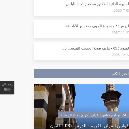
لسيرة الذاتية للدكتور محمد راتب النابلس...
2020-7-0
س : 7 - سورة الكهف - تفسير الآيات 60...
1987-11-2
وى : 05 - ما هو صحة الحديث القدسي يا...
2005-12-2
اخترنا لكم
وضع داكن
٠24برنامج قوانين القرآن الكريم - قناة الرسالة
قوانين القرآن الكريم - الدرس : 08 - قانون