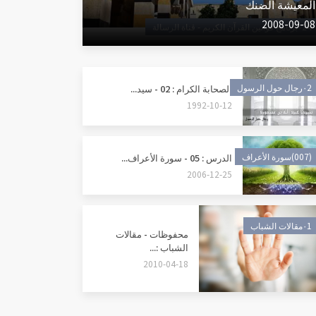
المعيشة الضنك
2008-09-08
٠24برنامج قوانين القرآن الكريم - قناة الرسالة
٠2رجال حول الرسول
الصحابة الكرام : 02 - سيد...
1992-10-12
(007)سورة الأعراف
الدرس : 05 - سورة الأعراف...
2006-12-25
٠1مقالات الشباب
محفوظات - مقالات
الشباب :...
2010-04-18