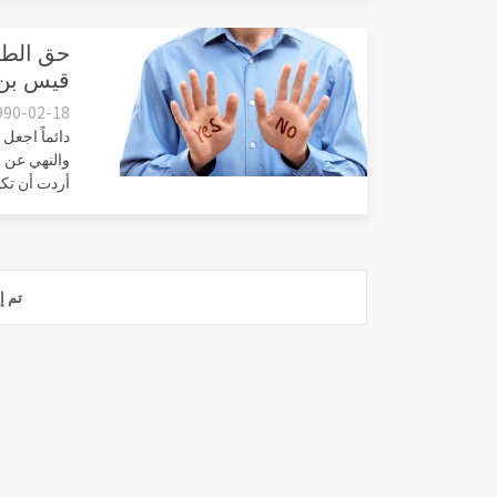
قيس بن 
990-02-18
دائماً اجعل
والنهي عن ا
أردت أن تكو
تم إ