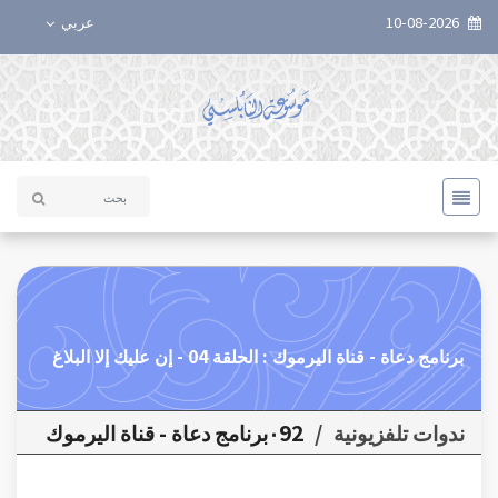
10-08-2026
عربي
برنامج دعاة - قناة اليرموك : الحلقة 04 - إن عليك إلا البلاغ
ندوات تلفزيونية
/
٠92برنامج دعاة - قناة اليرموك