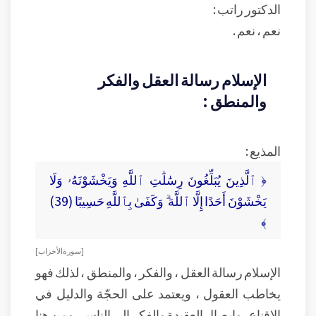
الدكتور راتب :
نعم ، نعم .
الإسلام رسالة العقل والفكر
والمنطق :
المذيع :
﴿ ٱلَّذِينَ يُبَلِّغُونَ رِسَٰلَٰتِ ٱللَّهِ وَيَخْشَوْنَهُۥ وَلَا
يَخْشَوْنَ أَحَدًا إِلَّا ٱللَّهَ ۗ وَكَفَىٰ بِٱللَّهِ حَسِيبًا (39)
﴾
[ سورة الأحزاب ]
الإسلام رسالة العقل ، والفكر ، والمنطق ، لذلك فهو
يخاطب العقول ، ويعتمد على الحجّة والدليل في
الإقناع ، وإيصال العقيدة والفكر إلى الناس ، ومن هنا