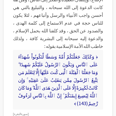
كانت الدعوة إلى الله سبحانه ، والتبليغ بالتي هي
أحسن واجب الأنبياء والرسل وأتباعهم ، لئلا يكون
للناس حجة في عدم الاستماع إلى كلمة الهدى ،
والصدود عن الحق ، وقد كلفنا الله بحمل الإسلام ،
والدعوة إليه سبحانه إلى البشرية كافة ، ولذلك
خاطب الله الأمة الإسلامية بقوله :
﴿ وَكَذَٰلِكَ جَعَلْنَٰكُمْ أُمَّةً وَسَطًا لِّتَكُونُواْ شُهَدَآءَ
عَلَى ٱلنَّاسِ وَيَكُونَ ٱلرَّسُولُ عَلَيْكُمْ شَهِيدًا ۗ
وَمَا جَعَلْنَا ٱلْقِبْلَةَ ٱلَّتِى كُنتَ عَلَيْهَآ إِلَّا لِنَعْلَمَ مَن
يَتَّبِعُ ٱلرَّسُولَ مِمَّن يَنقَلِبُ عَلَىٰ عَقِبَيْهِ ۚ وَإِن
كَانَتْ لَكَبِيرَةً إِلَّا عَلَى ٱلَّذِينَ هَدَى ٱللَّهُ ۗ وَمَا كَانَ
ٱللَّهُ لِيُضِيعَ إِيمَٰنَكُمْ ۚ إِنَّ ٱللَّهَ بِٱلنَّاسِ لَرَءُوفٌ
رَّحِيمٌ (143) ﴾
[ سورة البقرة ]