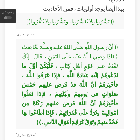
بهذا أيضاً يوجد أولويات ، فمن الأحاديث :
وضع داكن
(( يَسِّرُوا ولا تُعَسِّرُوا ، وبَشِّرُوا ولا تُنَفِّرُوا ))
[ صحيح البخاري ]
(( أنَّ رَسولَ اللَّهِ صَلَّى اللهُ عليه وسلَّمَ لَمَّا بَعَثَ
مُعَاذًا رَضِيَ اللَّهُ عنْه علَى اليَمَنِ ، قَالَ : إنَّكَ
تَقْدَمُ علَى قَوْمٍ أهْلِ كِتَابٍ ،
فَلْيَكُنْ أوَّلَ ما
تَدْعُوهُمْ إلَيْهِ عِبَادَةُ اللَّهِ
، فَإِذَا عَرَفُوا اللَّهَ ،
فأخْبِرْهُمْ أنَّ اللَّهَ قدْ فَرَضَ عليهم خَمْسَ
صَلَوَاتٍ في يَومِهِمْ ولَيْلَتِهِمْ ، فَإِذَا فَعَلُوا
فأخْبِرْهُمْ أنَّ اللَّهَ فَرَضَ عليهم زَكَاةً مِن
أمْوَالِهِمْ وتُرَدُّ علَى فُقَرَائِهِمْ ، فَإِذَا أطَاعُوا بهَا
فَخُذْ منهمْ وتَوَقَّ كَرَائِمَ أمْوَالِ النَّاسِ . ))
[ صحيح البخاري ]