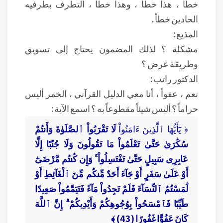
خطأ ، هذا خطأ ، وهذا خطأ ، التطرف بطرفيه
الحادين خطأ .
المذيع :
مشكلة ؟ لذلك المضمون يحتاج إلى تسويق
وطريقة عرض ؟
الدكتور راتب :
نعم ، عفواً ، أنا معي الدليل القرآني ، الخمر أليس
حراماً ؟ أليس شيئاً مقطوعاً به ؟ اسمع الآية :
﴿ يَٰٓأَيُّهَا ٱلَّذِينَ ءَامَنُواْ
لَا تَقْرَبُواْ ٱلصَّلَوٰةَ وَأَنتُمْ
سُكَٰرَىٰ
حَتَّىٰ تَعْلَمُواْ مَا تَقُولُونَ وَلَا جُنُبًا إِلَّا
عَابِرِى سَبِيلٍ حَتَّىٰ تَغْتَسِلُواْ ۚ وَإِن كُنتُم مَّرْضَىٰٓ
أَوْ عَلَىٰ سَفَرٍ أَوْ جَآءَ أَحَدٌ مِّنكُم مِّنَ ٱلْغَآئِطِ أَوْ
لَٰمَسْتُمُ ٱلنِّسَآءَ فَلَمْ تَجِدُواْ مَآءً فَتَيَمَّمُواْ صَعِيدًا
طَيِّبًا فَٱمْسَحُواْ بِوُجُوهِكُمْ وَأَيْدِيكُمْ ۗ إِنَّ ٱللَّهَ
كَانَ عَفُوًّا غَفُورًا (43) ﴾