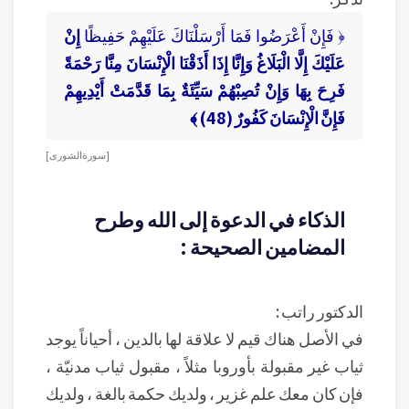
﴿ فَإِنْ أَعْرَضُوا فَمَا أَرْسَلْنَاكَ عَلَيْهِمْ حَفِيظًا
إِنْ
عَلَيْكَ إِلَّا الْبَلَاغُ
وَإِنَّا إِذَا أَذَقْنَا الْإِنْسَانَ مِنَّا رَحْمَةً
فَرِحَ بِهَا وَإِنْ تُصِبْهُمْ سَيِّئَةٌ بِمَا قَدَّمَتْ أَيْدِيهِمْ
فَإِنَّ الْإِنْسَانَ كَفُورٌ (48) ﴾
[ سورة الشورى ]
الذكاء في الدعوة إلى الله وطرح
المضامين الصحيحة :
الدكتور راتب :
في الأصل هناك قيم لا علاقة لها بالدين ، أحياناً يوجد
ثياب غير مقبولة بأوروبا مثلاً ، مقبول ثياب مدنيّة ،
فإن كان معك علم غزير ، ولديك حكمة بالغة ، ولديك