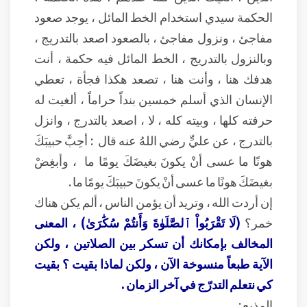
الحكمة سيدي استخدام الخط المائل ، يوجد صعود
مفاجئ ، ونزول مفاجئ ، بالصعود اصعد بالتدريج ،
وبالنزول بالتدريج ، الخط المائل فيه حكمة ، أنت
هدفك هنا ، وأنت هنا ، تصعد هكذا فجأة ، تعطي
الإنسان الذي أسلم خمسين بنداً حراماً ، ألغيت له
حرفته كلها ، وبيته كله ، لا ، اصعد بالتدرج ، وانزل
بالتدرج ، عن عليٍّ رضي اللهُ عنه قال : أحِبَّ حبيبَكَ
هونًا ما عسى أنْ يكونَ بغيضَكَ يومًا ما ، وأبغِضْ
بغيضَكَ هونًا ما عسى أنْ يكونَ حبيبَكَ يومًا ما .
إن أردت الله ، وتريد أن يؤمن الناس ، ألم يكن هناك
خمر؟
(لَا تَقْرَبُواْ ٱلصَّلَوٰةَ وَأَنتُمْ سُكَٰرَىٰ)
، المعنى
المخالف بإمكانك أن تسكر بين الصلاتين ، ولكن
الآية طبعاً منسوخة الآن ، ولكن لماذا بقيت ؟ بقيت
كي نتعلم التدرّج في آخر الزمان .
المذيع :