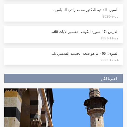
السيرة الذاتية للدكتور محمد راتب النابلس...
2020-7-05
الدرس : 7 - سورة الكهف - تفسير الآيات 60...
1987-11-27
الفتوى : 05 - ما هو صحة الحديث القدسي يا...
2005-12-24
اخترنا لكم