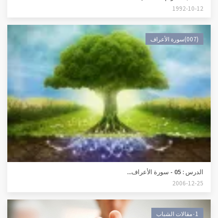
1992-10-12
(007)سورة الأعراف
الدرس : 05 - سورة الأعراف...
2006-12-25
٠1مقالات الشباب