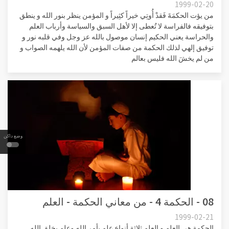
1999-02-20
من يؤت الحكمَةَ فَقدْ أُوتِي خيراً كثِيراً و المؤمن ينظر بنور الله و ينطق
بتوفيقه فالفراسة لا تُعطى إلا لأهل السبق والسياسة وأرباب العلم
والحراسة يعني الحكيم إنسان موصول بالله عز وجل وفي قلبه نور و
توفيق إلهي لذلك الحكمة من صفات المؤمن لأن الله يلهمه الصواب و
من لم يخشَ الله فليس بعالم
وضع داكن
08 - الحكمة 4 - من معاني الحكمة - العلم
1999-02-21
الحكمة هي العلم و العلم ثلاثة أنواع علم بأمر الله وعلم بخلق الله