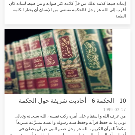
إيمانه ضبط كلامه لذلك من قلّ كلامه كثر صوابه و من ضبط لسانه كان
أقرب إلى الله عز وجل فالحكمة تقتضي من الإنسان أن يختار الكلمة
الطيبة
10 - الحكمة 6 - أحاديث شريفة حول الحكمة
1999-02-27
من عرف الله و استقام على أمره زكت نفسه ، الله سبحانه وتعالى
تولى بذاته حفظ قرآنه وحفظ سنة رسوله و السنة مشرِّعة تشريعاً
مكملاً للقرآن الكريم ، الله عز وجل عصم النبي عن أن يخطئ في
أقواله وأفعاله وأحواله وإقراره و من لوازم إيمان المرء أن يعرف سنة