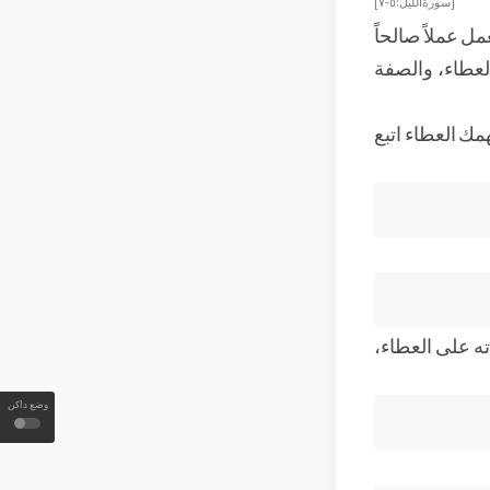
[سورة الليل: ٥-٧]
ل عملاً صالحاً
لعطاء، والصفة
همك العطاء اتبع
ته على العطاء،
وضع داكن