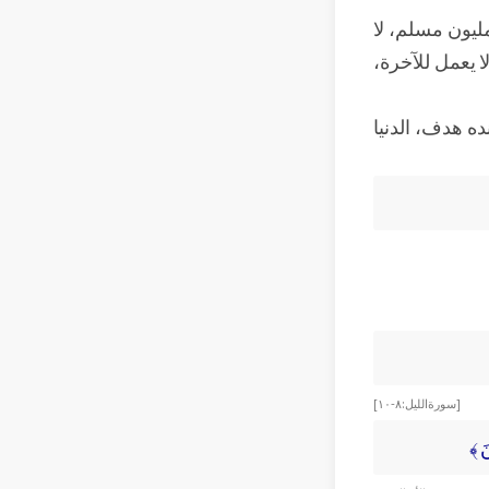
مليون مسلم، لا
ا يعمل للآخرة،
ه هدف، الدنيا
[سورة الليل: ٨-١٠]
َ ﴾