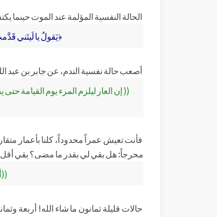
الحالة النفسية المؤلمة عند الموت حينما يكت
﴿يَقولُ يا لَيتَني قَدَّمتُ 
أصعب حالة نفسية الندم، عن جابر بن عبد الل
(( إن العار ليلزم المرء يوم القيامة حتى 
فأنت تعيش عمراً محدوداً، كلنا بأعمار متقارب
محرجاً: هل بقي لي بقدر ما مضى؟ بقي أقل م
((أ
حالات قليلة ثمانون ما شاء الله! أربعة وثما