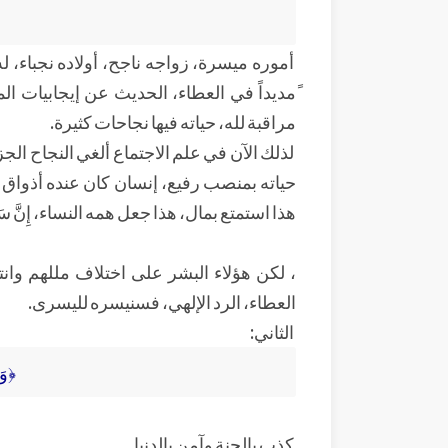
أموره ميسرة، زواجه ناجح، أولاده نجباء،
ًمديداً في العطاء، الحديث عن إيجابيات الم
مراقبة لله، حياته فيها نجاحات كثيرة.
لذلك الآن في علم الاجتماع ألغي النجاح ا
حياته بمنصب رفيع، إنسان كان عنده أذواق عا
هذا استمتع بمال، هذا جعل همه النساء، إِنَّ سَع
، لكن هؤلاء البشر على اختلاف مللهم وا
العطاء، الرد الإلهي، فسنيسره لليسرى.
الثاني:
﴿وَ
كذب بالجنة وآمن بالدنيا.