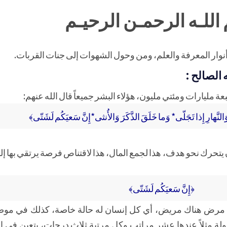
اللـه الرحمـن الرحيـم
نوار المعرفة والعلم، ومن وحول الشهوات إلى جنات القربات.
الصالح :
عة مليارات ومئتي مليون، هؤلاء البشر جميعاً قال الله عنهم:
لنَّهارِ إِذا تَجَلّى* وَما خَلَقَ الذَّكَرَ وَالأُنثى*إِنَّ سَعيَكُم لَشَتّى﴾
 يتحرك نحو هدف، هذا لجمع المال، هذا لاقتناص فرصة يرتقي بها 
﴿إِنَّ سَعيَكُم لَشَتّى﴾
ناك مرض هناك مريض، أي كل إنسان له حالة خاصة، كذلك في موض
ة مثلاً عندها عشر مراتب وكل مرتبة ثلاث درجات، يتعين في ال