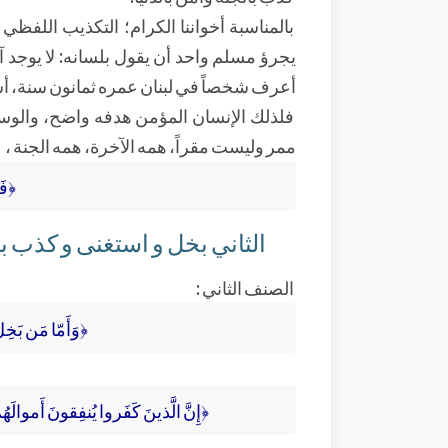
بالمناسبة أخواننا الكرام؛ التكذيب اللفظي
يجرؤ مسلم واحد أن يقول بلسانه: لا يوجد آخ
أعرف شخصاً في لبنان عمره ثمانون سنة، أسس 
فلذلك الإنسان المؤمن هدفه واضح، والوسا
ممر وليست مقراً، همه الآخرة، همه الجنة ،
﴿فَ
الثاني بخل و استغنى و كذب ب
الصنف الثاني :
﴿وَأَمّا مَن بَخِ
﴿إِنَّ الَّذينَ كَفَروا يُنفِقونَ أَموالَهُ