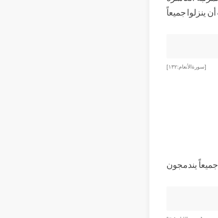
 ينزلوا جميعاً
[سورة الأنعام: ١٣٢]
جميعاً يندمجون