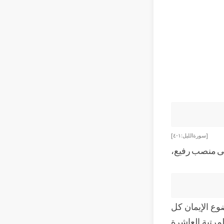
[سورة الليل: ١-٤]
إلى منصب رفيع،
وع الإيمان كل
مرتبة العاشرة