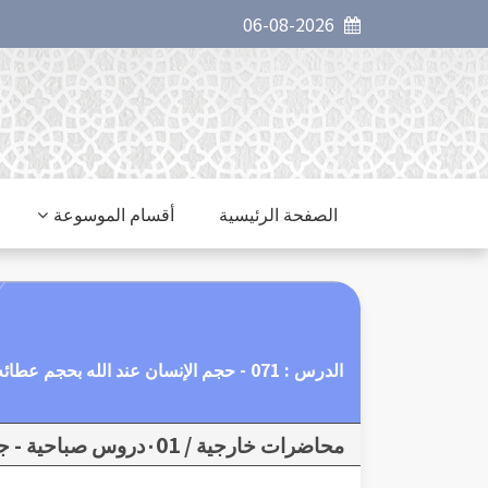
06-08-2026
الصفحة الرئيسية
أقسام الموسوعة
الدرس : 071 - حجم الإنسان عند الله بحجم عطائه لا بحجم أخذه .
محاضرات خارجية / ٠01دروس صباحية - جامع التقوى