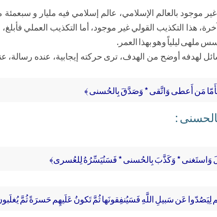
 غير موجود بالعالم الإسلامي، عالم إسلامي فيه مليار و سبعمئة 
رة، هذا التكذيب القولي غير موجود، أما التكذيب العملي فأبلغ، ل
ملهى ليلياً وهو بهذا العمر.
ئل لهدفه أوضح من الهدف، ترى حركته إيجابية، عنده رسالة، عند
أَمّا مَن أَعطى وَاتَّقى * وَصَدَّقَ بِالحُسنى ﴾
الحسنى :
لَ وَاستَغنى * وَكَذَّبَ بِالحُسنى * فَسَنُيَسِّرُهُ لِلعُسرى﴾
م لِيَصُدّوا عَن سَبيلِ اللَّهِ فَسَيُنفِقونَها ثُمَّ تَكونُ عَلَيهِم حَسرَةً ثُمَّ يُغلَبون