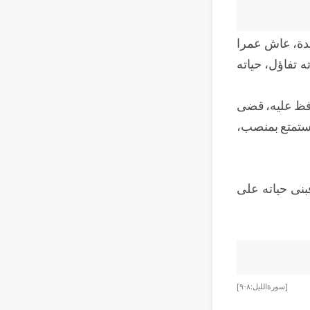
يدة، عاش عمرا
ه تفاؤل، حياته
افظ عليه، قضى
 استمتع بمنصب،
بنى حياته على
[سورة الليل: ٨-٩]