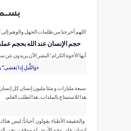
بسـم 
اللهم أخرجنا من ظلمات الجهل والوهم إلى أ
حجم الإنسان عند الله بحجم عمله 
أيها الأخوة الكرام؛ البشر الآن يزيدون عن سب
﴿وَاللَّيلِ إِذا يَغشى* وَا
سبعة مليارات و مئتا مليون إنسان كل إنسان
هذا للاستمتاع بالملذات، هذا لطلب العلم،
والحقيقة الأطباء يقولون أحياناً: ليس ه
إنسان على وجه الأرض له موقف، نحن الدول