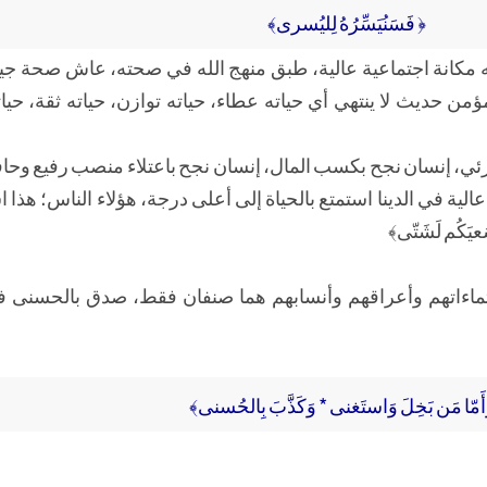
﴿ فَسَنُيَسِّرُهُ لِليُسرى﴾
 له مكانة اجتماعية عالية، طبق منهج الله في صحته، عاش صحة ج
ؤمن حديث لا ينتهي أي حياته عطاء، حياته توازن، حياته ثقة، حيات
لجزئي، إنسان نجح بكسب المال، إنسان نجح باعتلاء منصب رفيع وح
لية في الدينا استمتع بالحياة إلى أعلى درجة، هؤلاء الناس؛ هذا
يَكُم لَشَتّى﴾
نتماءاتهم وأعراقهم وأنسابهم هما صنفان فقط، صدق بالحسنى ف
أَمّا مَن بَخِلَ وَاستَغنى * وَكَذَّبَ بِالحُسنى﴾