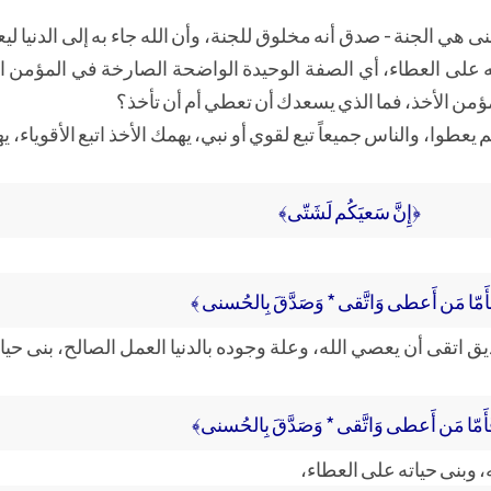
 الجنة - صدق أنه مخلوق للجنة، وأن الله جاء به إلى الدنيا ليعم
ه على العطاء، أي الصفة الوحيدة الواضحة الصارخة في المؤمن ا
مؤمن الأخذ، فما الذي يسعدك أن تعطي أم أن تأخذ؟
م يعطوا، والناس جميعاً تبع لقوي أو نبي، يهمك الأخذ اتبع الأقوياء، ي
﴿إِنَّ سَعيَكُم لَشَتّى﴾
أَمّا مَن أَعطى وَاتَّقى * وَصَدَّقَ بِالحُسنى ﴾
 اتقى أن يعصي الله، وعلة وجوده بالدنيا العمل الصالح، بنى حيا
أَمّا مَن أَعطى وَاتَّقى * وَصَدَّقَ بِالحُسنى﴾
 وبنى حياته على العطاء،