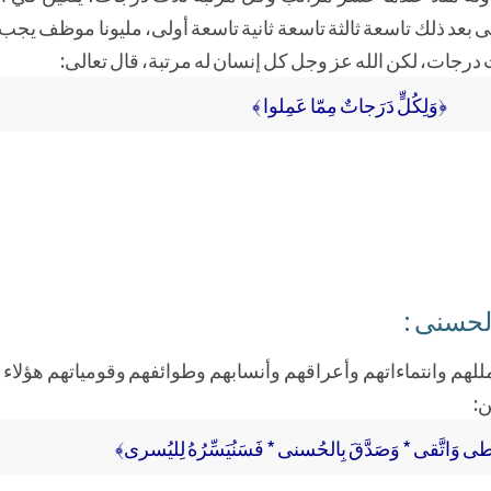
ى بعد ذلك تاسعة ثالثة تاسعة ثانية تاسعة أولى، مليونا موظف يجب أن
درجات، لكن الله عز وجل كل إنسان له مرتبة، قال تعالى:
﴿وَلِكُلٍّ دَرَجاتٌ مِمّا عَمِلوا ﴾
لحسنى :
للهم وانتماءاتهم وأعراقهم وأنسابهم وطوائفهم وقومياتهم هؤلاء 
ن:
طى وَاتَّقى * وَصَدَّقَ بِالحُسنى * فَسَنُيَسِّرُهُ لِليُسرى﴾