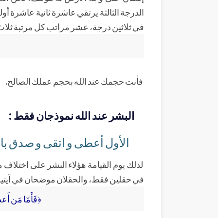
الدرجة الثالثة يرتقي عاشرة ثانية عاشرة أول
في ثلاثين درجة، عشر مراتب كل مرتبة ثلاث 
فأنت حجمك عند الله بحجم عملك الصالح.
البشر عند الله نموذجان فقط :
الأول أعطى و اتقى و صدق با
لذلك يوم القيامة هؤلاء البشر على اختلاف م
في حقلين فقط، والحقلان موضحان في آيتي
﴿فَأَمّا مَن أَع