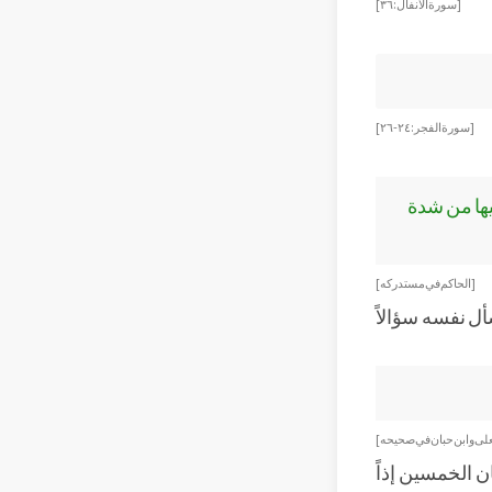
[سورة الأنفال: ٣٦]
[سورة الفجر: ٢٤-٢٦]
فيها من شدة
[الحاكم في مستدركه]
سأل نفسه سؤالاً
يعلى وابن حبان في صحيحه]
ن الخمسين إذاً