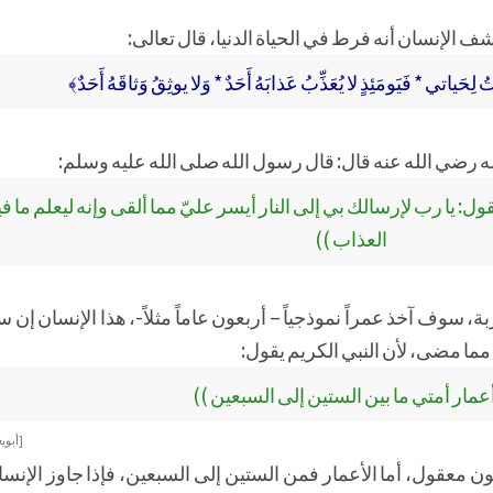
شف الإنسان أنه فرط في الحياة الدنيا، قال تعالى:
لِحَياتي * فَيَومَئِذٍ لا يُعَذِّبُ عَذابَهُ أَحَدٌ * وَلا يوثِقُ وَثاقَهُ أَحَدٌ﴾
ه رضي الله عنه قال: قال رسول الله صلى الله عليه وسلم:
يقول: يا رب لإرسالك بي إلى النار أيسر عليّ مما ألقى وإنه ليعلم ما 
العذاب ))
ة، سوف آخذ عمراً نموذجياً – أربعون عاماً مثلاً-، هذا الإنسان إن 
ما مضى، لأن النبي الكريم يقول:
عمار أمتي ما بين الستين إلى السبعين ))
[أبو 
نون معقول، أما الأعمار فمن الستين إلى السبعين، فإذا جاوز الإنسا