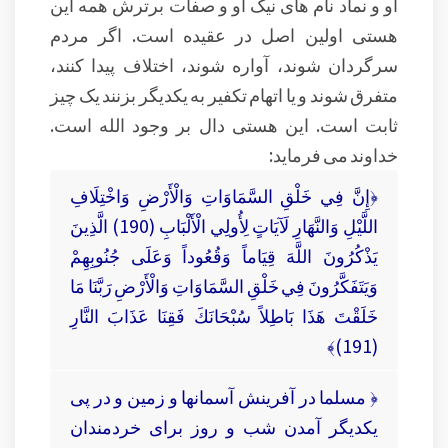
او و نماد نام های نیک او و صفات برترش همه این
هستی اولین اصل در عقیده است. اگر مردم
سرگردان شوند، آواره شوند، اختلاف پیدا کنند،
متفرق شوند و یا اتهام تکفیر به یکدیگر بزنند یک چیز
ثابت است. این هستی دال بر وجود الله است.
خداوند می فرماید:
﴿إِنَّ فِي خَلْقِ السَّمَاوَاتِ وَالْأَرْضِ وَاخْتِلَافِ
اللَّيْلِ وَالنَّهَارِ لَآيَاتٍ لِأُولِي الْأَلْبَابِ (190) الَّذِينَ
يَذْكُرُونَ اللَّهَ قِيَاماً وَقُعُوداً وَعَلَى جُنُوبِهِمْ
وَيَتَفَكَّرُونَ فِي خَلْقِ السَّمَاوَاتِ وَالْأَرْضِ رَبَّنَا مَا
خَلَقْتَ هَذَا بَاطِلاً سُبْحَانَكَ فَقِنَا عَذَابَ النَّارِ
(191)﴾
﴿ مسلما در آفرينش آسمانها و زمين و در پى
يكديگر آمدن شب و روز براى خردمندان