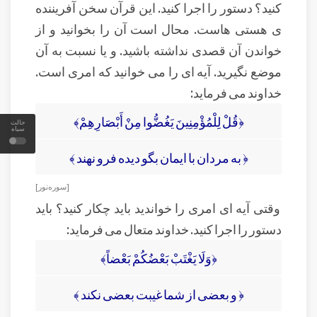
کنید؟ دستور را اجرا کنید. این قرآن سخن آفریننده
ی هستی هاست. محال است آن را بخوانید و از
خواندن آن قصدی نداشته باشید. و یا نسبت به آن
موضع نگیرید. آیه ای را می خوانید که امری است.
خداوند می فرماید:
﴿قُلْ لِلْمُؤْمِنِينَ يَغُضُّوا مِنْ أَبْصَارِهِمْ﴾
حالت
سیاه
﴿ به مردان با ايمان بگو ديده فرو نهند ﴾
[ سوره نور ]
وقتی آیه ای امری را خواندید باید چکار کنید؟ باید
دستور را اجرا کنید. خداوند متعال می فرماید:
﴿وَلَا يَغْتَبْ بَعْضُكُمْ بَعْضاً﴾
﴿ و بعضى از شما غيبت بعضى نكند ﴾