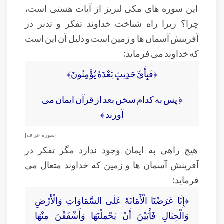
این سوره های مکی لبریز از آیات هستی است،
چرا؟ زیرا راه شناخت خداوند تفکر و تدبر در
آفرینش آسمان ها و زمین است و دلیل آن این است
که خداوند می فرماید:
﴿فَبِأَيِّ حَدِيثٍ بَعْدَهُ يُؤْمِنُونَ﴾
﴿ پس به كدام سخن بعد از قرآن ايمان مى
‏آورند ﴾
[ سوره اعراف ]
هیچ راهی به ایمان وجود ندارد مگر تفکر در
آفرینش آسمان ها و زمین که خداوند متعال می
فرماید:
﴿إِنَّا عَرَضْنَا الْأَمَانَةَ عَلَى السَّمَاوَاتِ وَالْأَرْضِ
وَالْجِبَالِ فَأَبَيْنَ أَنْ يَحْمِلْنَهَا وَأَشْفَقْنَ مِنْهَا