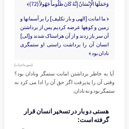
وَحَمَلَهَا الْإِنْسَانُ إِنَّهُ كَانَ ظَلُوماً جَهُولاً (72)﴾
﴿ ما امانت [الهى و بار تكليف] را بر آسمانها و
زمين و كوهها عرضه كرديم پس از برداشتن
آن سر باز زدند و از آن هراسناک شدند و[لى]
انسان آن را برداشت راستى او ستمگرى
نادان بود ﴾
[ سوره احزاب ]
آیا به خاطر برداشتن امانت ستمگر ونادان بود؟
وقتی آن را پذیرفت اگر حق آن را ادا می کرد نه
ستمگر بود و نه نادان.
هستی دو بار در تسخیر انسان قرار
گرفته است: