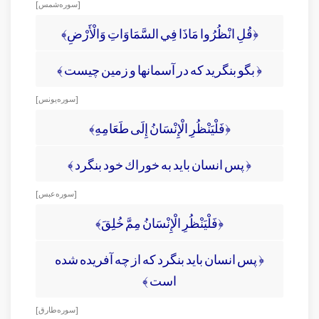
[ سوره شمس ]
﴿قُلِ انْظُرُوا مَاذَا فِي السَّمَاوَاتِ وَالْأَرْضِ﴾
﴿ بگو بنگريد كه در آسمانها و زمين چيست ﴾
[ سوره يونس ]
﴿فَلْيَنْظُرِ الْإِنْسَانُ إِلَى طَعَامِهِ﴾
﴿ پس انسان بايد به خوراك خود بنگرد ﴾
[ سوره عبس ]
﴿فَلْيَنْظُرِ الْإِنْسَانُ مِمَّ خُلِقَ﴾
﴿ پس انسان بايد بنگرد كه از چه آفريده شده
است ﴾
[ سوره طارق ]