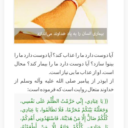
آیا دوست دارد ما را عذاب کند؟ آیا دوست دارد ما را
بینوا سازد؟ آیا دوست دارد ما را بیمار کند؟ محال
است. او از عذاب ما بی نیاز است.
از ابوذر از پیامبر صلی الله علیه وآله وسلم از
خداوند متعال روایت است که فرموده است:
(( يَا عِبَادِي، إِنِّي حَرَّمْتُ الظُّلْمَ عَلَى نَفْسِي،
وَجَعَلْتُهُ بَيْنَكُمْ مُحَرَّمًا، فَلَا تَظَالَمُوا، يَا عِبَادِي،
كُلُّكُمْ ضَالٌّ إِلَّا مَنْ هَدَيْتُهُ، فَاسْتَهْدُونِي أَهْدِكُمْ،
يَا عِبَادِي، كُلُّكُمْ جَائِعٌ إِلَّا مَنْ أَطْعَمْتُهُ،