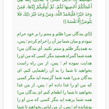
أَعْمَالُكُمْ أُحْصِيهَا لَكُمْ، ثُمَّ أُوَفِّيكُمْ إِيَّاهَا، فَمَنْ
وَجَدَ خَيْرًا فَلْيَحْمَدْ اللَّهَ، وَمَنْ وَجَدَ غَيْرَ ذَلِكَ فَلَا
يَلُومَنَّ إِلَّا نَفْسَهُ ))
((اي بندگان من! ظلم و ستم را بر خود حرام
نمودم و ميان شما نيز آن را حرام كردم ؛ پس،
به همديگر ظلم و ستم نكنيد. أي بندگان من!
همه شما گمراه هستيد مگر كسی كه من او را
هدايت نموده ام ؛ پس، از من راه راست
بخواهيد تا شما را به آن راهنمايی كنم. ای
بندگان مـن! همه شما گرسنه ايد مگر كسی
كه من او را غذا داده ام ؛ پس، از من غذا
بخواهيد تا شما را اطعام كنم. ای بندگان من!
همه شما برهنه ايد مگر كسي كه مـن او را
پوشانده ام ؛ پس، از من لباس بخواهيد تا شما