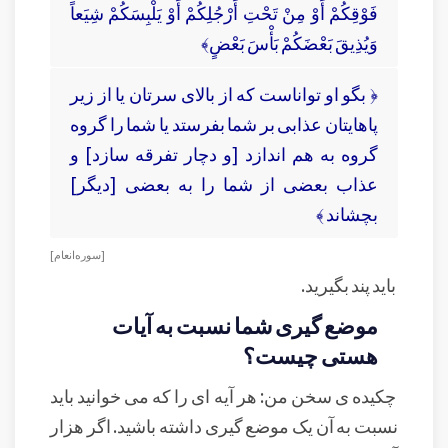
فَوْقِكُمْ أَوْ مِنْ تَحْتِ أَرْجُلِكُمْ أَوْ يَلْبِسَكُمْ شِيَعاً
وَيُذِيقَ بَعْضَكُمْ بَأْسَ بَعْضٍ﴾
﴿ بگو او تواناست كه از بالاى سرتان يا از زير
پاهايتان عذابى بر شما بفرستد يا شما را گروه
گروه به هم اندازد [و دچار تفرقه سازد] و
عذاب بعضى از شما را به بعضى [ديگر]
بچشاند ﴾
[ سوره انعام ]
باید پند بگیرید.
موضع گیری شما نسبت به آیات
هستی چیست؟
چکیده ی سخن من: هر آیه ای را که می خوانید باید
نسبت به آن یک موضع گیری داشته باشید. اگر هزار