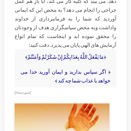
دهد. می بیند که کلیه کار می کند، آیا باز هم عمل
جراحی را انجام می دهد؟ به محض این که ایمانی
آوردید که شما را به فرمانبرداری از خداوند
واداشت وبه محض سپاسگزاری هدف از وجودتان
را محقق نموده اید و اینجاست که تمام انواع
آزمایش های الهی پایان می پذیرد. دقت کنید:
﴿مَا يَفْعَلُ اللَّهُ بِعَذَابِكُمْ إِنْ شَكَرْتُمْ وَآمَنْتُمْ﴾
﴿ اگر سپاس بداريد و ايمان آوريد خدا مى‏
خواهد با عذاب شما چه كند ﴾
[ سوره نساء ]