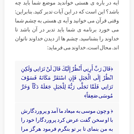
آیه در باره ی هستی خواندید موضع شما باید چه
باشد؟ این است که در این آیات تدبر کنید. بنابراین:
وقتی قرآن می خوانید و آیه ی هستی به چشم شما
می خورد برنامه ی شما باید تدبر در آن باشد تا
خداوند را بشناسید. چشم ها از دیدن خداوند ناتوان
اند. محال است. خداوند می فرماید:
﴿قَالَ رَبِّ أَرِنِي أَنْظُرْ إِلَيْكَ قَالَ لَنْ تَرَانِي وَلَكِنِ
انْظُرْ إِلَى الْجَبَلِ فَإِنِ اسْتَقَرَّ مَكَانَهُ فَسَوْفَ
تَرَانِي فَلَمَّا تَجَلَّى رَبُّهُ لِلْجَبَلِ جَعَلَهُ دَكّاً وَخَرَّ
مُوسَى صَعِقاً﴾
﴿ و چون موسى به ميعاد ما آمد و پروردگارش
با او سخن گفت عرض كرد پروردگارا خود را
به من بنماى تا بر تو بنگرم فرمود هرگز مرا