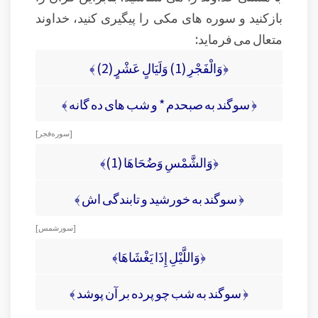
بازکنید و سوره های مکی را پیگیری کنید، خداوند
متعال می فرماید:
﴿وَالْفَجْرِ (1) وَلَيَالٍ عَشْرٍ (2) ﴾
﴿ سوگند به صبحدم * و شب های ده گانه ﴾
[ سوره فجر ]
﴿وَالشَّمْسِ وَضُحَاهَا (1)﴾
﴿ سوگند به خورشید و تابندگى‏ اش ﴾
[ سور شمس ]
﴿وَاللَّيْلِ إِذَا يَغْشَاهَا﴾
﴿ سوگند به شب چو پرده بر آن پوشد ﴾