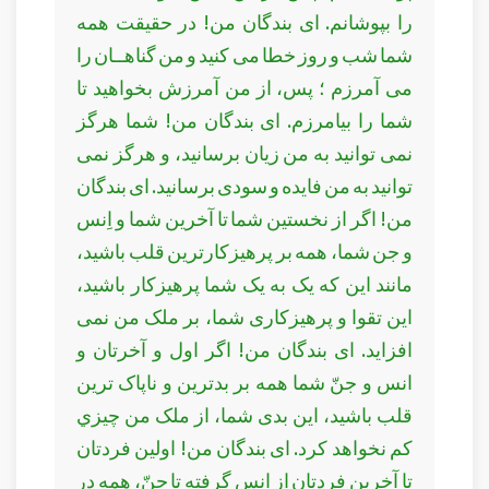
را بپوشانم. ای بندگان من! در حقيقت همه
شما شب و روز خطا می كنيد و من گناهــان را
می آمرزم ؛ پس، از من آمرزش بخواهيد تا
شما را بيامرزم. ای بندگان من! شما هرگز
نمی توانيد به من زيان برسانيد، و هرگز نمی
توانيد به من فايده و سودی برسانيد. ای بندگان
من! اگر از نخستين شما تا آخرين شما و اِنس
و جن شما، همه بر پرهيزكارترين قلب باشيد،
مانند اين كه يک به يک شما پرهيزكار باشيد،
اين تقوا و پرهيزكاری شما، بر ملک من نمی
افزايد. ای بندگان من! اگر اول و آخرتان و
انس و جنّ شما همه بر بدترين و ناپاک ترين
قلب باشيد، اين بدی شما، از ملک من چيزي
كم نخواهد كرد. ای بندگان من! اولين فردتان
تا آخرين فردتان از انس گرفته تا جنّ، همه در