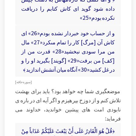
داده شود گويد اى كاش كتابم را دريافت
نكرده بودم«25»
و از حساب خود خبردار نشده بودم«26» اى
كاش آن [مرگ] كار را تمام مى‏كرد«27» مال
من مرا سودى نبخشيد«28» قدرت من از
[كف] من برفت«29» [گويند] بگيريد او را و
در غل كشيد«30» آنگاه ميان آتشش اندازيد ﴾
[ سوره حاقه ]
موضعگیری شما چه خواهد بود؟ باید برای بهشت
تلاش کنم و از دوزخ بپرهیزم و اگر آیه ای در باره ی
نابودی امت های پیشین خواندید، خداوند می
فرماید:
﴿قُلْ هُوَ الْقَادِرُ عَلَى أَنْ يَبْعَثَ عَلَيْكُمْ عَذَاباً مِنْ