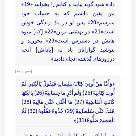
داده شود گويد بياييد و كتابم را بخوانيد «19»
من يقين داشتم كه به حساب خود
مى‏رسم«20» پس او در يك زندگى خوش
است«21» در بهشتى برين«22» [كه] ميوه
هايش در دسترس است«23» بخوريد و
بنوشيد گواراتان باد به [پاداش] آنچه
درروزهاى گذشته انجام داديد ﴾
[ سوره حاقه ]
﴿وَأَمَّا مَنْ أُوتِيَ كِتَابَهُ بِشِمَالِهِ فَيَقُولُ يَا لَيْتَنِي لَمْ
أُوتَ كِتَابِيَهْ (25) وَلَمْ أَدْرِ مَا حِسَابِيَهْ (26) يَا لَيْتَهَا
كَانَتِ الْقَاضِيَةَ (27) مَا أَغْنَى عَنِّي مَالِيَهْ (28)
هَلَكَ عَنِّي سُلْطَانِيَهْ (29) خُذُوهُ فَغُلُّوهُ (30) ثُمَّ
الْجَحِيمَ صَلُّوهُ (31)﴾
﴿ و اما كسى كه كارنامه‏اش به دست چپش