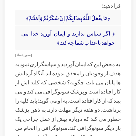
فرا دهید:
﴿مَا يَفْعَلُ اللَّهُ بِعَذَابِكُمْ إِنْ شَكَرْتُمْ وَآمَنْتُمْ﴾
﴿ اگر سپاس بداريد و ايمان آوريد خدا مى‏
خواهد با عذاب شما چه كند ﴾
[ سوره نساء ]
به محض این که ایمان آوردید و سپاسگزاری نمودید
هدف از وجودتان را محقق نموده اید. آنگاه آزمایش
ها پایان می یابد، چگونه؟ شخصی که کلیه اش از
کار افتاده است و پزشک سونوگرافی می کند و می
بیند که از کار افتاده است. به او می گوید: باید کلیه را
برداشت. دو هفته دیگر مهلت دارد. به ذهن پزشک
خطور می کند که دوباره پیش از عمل جراحی یک
بار دیگر سونوگرافی کند. سونوگرافی را انجام می