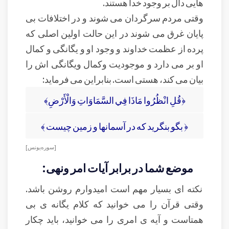
هایی دال بر وجود خدا هستند.
وقتی مردم سرگردان می شوند و در اختلافات بی
پایان غرق می شوند در این حالت اولین اصلی که
پرده از عظمت خداوند و وجود او و یگانگی و کمال
او بر می دارد و موجودیت وکمال ویگانگی اش را
بیان می کند، هستی است. بنابراین می فرماید:
﴿قُلِ انْظُرُوا مَاذَا فِي السَّمَاوَاتِ وَالْأَرْضِ﴾
﴿ بگو بنگريد كه در آسمانها و زمين چيست ﴾
[ سوره يونس ]
موضع شما در برابر آیات امر ونهی:
نکته ای بسیار مهم است امیدوارم روشن باشد.
وقتی قرآن را می خوانید که کلام یگانه ی بی
همتاست و آیه ی امری را می خوانید، باید چکار