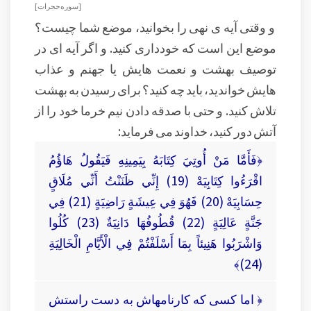
[ سوره حجرات ]
و وقتی آیه ی نهی را بخوانید، موضع شما چیست؟
موضع این است که خودداری کنید. و اگر آیه ای در
توصیف بهشت و نعمت هایش یا جهنم و عذاب
هایش خواندید، باید چه کنید؟ برای رسیدن به بهشت
تلاش کنید. و حتی با صدقه دادن نیم خرما خود را از
آتش دور کنید، خداوند می فرماید:
﴿فَأَمَّا مَنْ أُوتِيَ كِتَابَهُ بِيَمِينِهِ فَيَقُولُ هَاؤُمُ
اقْرَءُوا كِتَابِيَهْ (19) إِنِّي ظَنَنْتُ أَنِّي مُلَاقٍ
حِسَابِيَهْ (20) فَهُوَ فِي عِيشَةٍ رَاضِيَةٍ (21) فِي
جَنَّةٍ عَالِيَةٍ (22) قُطُوفُهَا دَانِيَةٌ (23) كُلُوا
وَاشْرَبُوا هَنِيئاً بِمَا أَسْلَفْتُمْ فِي الْأَيَّامِ الْخَالِيَةِ
(24)﴾
﴿ اما كسى كه كارنامه‏اش به دست راستش