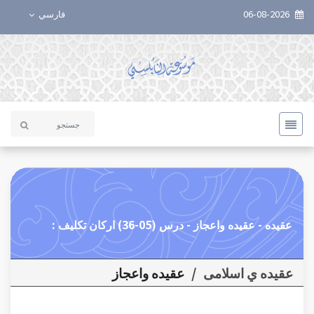
06-08-2026
فارسي
عقيده - عقيده واعجاز - درس (05-36) ارکان تكليف :
عقیده ي اسلامی
/
عقيده واعجاز