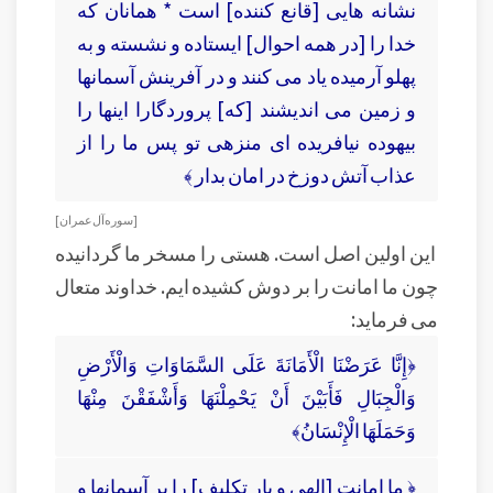
نشانه‏ هايى [قانع كننده] است * همانان كه
خدا را [در همه احوال] ايستاده و نشسته و به
پهلو آرميده ياد مى كنند و در آفرينش آسمانها
و زمين مى‏ انديشند [كه] پروردگارا اينها را
بيهوده نيافريده‏ اى منزهى تو پس ما را از
عذاب آتش دوزخ در امان بدار ﴾
[ سوره آل عمران ]
این اولین اصل است. هستی را مسخر ما گردانیده
چون ما امانت را بر دوش کشیده ایم. خداوند متعال
می فرماید:
﴿إِنَّا عَرَضْنَا الْأَمَانَةَ عَلَى السَّمَاوَاتِ وَالْأَرْضِ
وَالْجِبَالِ فَأَبَيْنَ أَنْ يَحْمِلْنَهَا وَأَشْفَقْنَ مِنْهَا
وَحَمَلَهَا الْإِنْسَانُ﴾
﴿ ما امانت [الهى و بار تكليف] را بر آسمانها و