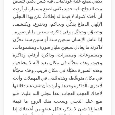
يكفي لصنع علبة عود ثقاب، فيه كلس يكفي لتبييض
بيت للدجاج، فيه حديد يكفي لصنع مسمار، لو أردت
أن تأخذه كمواد لا قيمة له إطلاقاً، لكن بهذا التجلِّي
الإلهي الدماغ يفكِّر، ويحاكم، ويخترع، ويكتشف،
ويتصوَّر، ويتخيَّل، وفي ذاكرته سبعين مليار صورة ـ
إذا عاش الإنسان سبعين سنة أو ستين سنة تخزِّن
ذاكرته ما يعادل سبعين مليار صورة ـ ومشمومات،
ومسموعات، ومبصرات، وذاكرة أرقام، وذاكرة
وجوه، وهذه مخبَّأة في مكان بعيد لأنه لا يحتاجها،
وهذه الصورة مخبَّأة في مكان قريب، وهذه مخبّأة
في مكان متوسِّط، وهذه تُلقى في المهملات وأنت
لا تدري، الذاكرة وحدها لو أردت أن تقف عند دقائقها
لأخذك العجب العجاب، هذا بتجلي الله عليك، فلو
منع عنك التجلي وسحب منك الروح ما قيمة
الدماغ؟ شيئ لا يذكر، فكل عضوٍ من أعضائك إذا