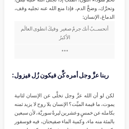
وتحرَّك، وضخَّ الدم، فإذا منع الله عنه تجليه وقف،
الدماغ، الإنسان:
أتحســبُ أنك جرمٌ صغير وفيكَ انطوى العالَم
الأكبرُ
***
ربنا عزَّ وجل أمره كَّن فيكون زُل فيزول:
لكن لو أن الله عزَّ وجل تخلَّى عن الإنسان لثانية
يموت، ما قيمة الميِّت؟ الإنسان بلا روح لا يزيد ثمنه
بكامله عن خمسٍ وعشرين ليرةً سوريَّة، لأن سبعين
بالمئة منه ماء، وكمية الماء صفيحتان، فيه فوسفور