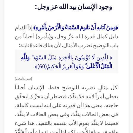
وجود الإنسان بيد الله عز وجل:
﴿وَمِنْ آيَاتِهِ أَنْ تَقُومَ السَّمَاءُ وَالْأَرْضُ بِأَمْرِهِ﴾
إذاً القيام
دليل كمال قدرة الله عزَّ وجل، و(بأمره) أحياناً من
باب التوضيح نضرب الأمثال، لأن هناك قاعدةٌ ثابتة:
﴿ لِلَّذِينَ لَا يُؤْمِنُونَ بِالْآخِرَةِ مَثَلُ السَّوْءِ ۖ
وَلِلَّهِ
الْمَثَلُ الْأَعْلَىٰ ۚ
وَهُوَ الْعَزِيزُ الْحَكِيمُ(60)﴾
[ سورة النحل ]
كل مثالٍ نضربه للتوضيح فقط، الإنسان أحياناً
يعطي أمراً لابنه فلا ينفِّذ، فيضطر أن يتحرَّك ليحقِّق
حاجته، معنى هذا أن قدرته على ابنه ليست كاملة،
في بعض الحالات ينفِّذ، وفي بعض الحالات لا ينفِّذ،
فحينما لا ينفِّذ يقوم الأب بنفسه بالتنفيذ، هذا شيء
واقع في حياة الأُسَر، لكن إذا أصدر إنسان أمراً فنُفِّذَ