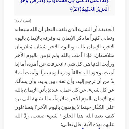
الْعَزِيزُ الْحَكِيمُ(27)﴾
[ سورة الروم ]
الحقيقة أن الشيء الذي يلفت النظر أن الله سبحانه
وتعالى كثيراً ما ذكر الإيمان به وقرنه بالإيمان باليوم
الآخر، الإيمان بالله وباليوم الآخر شيئان مُتلازمان
متلاصقان، فإذا آمنت بالله ولم تؤمن باليوم الآخر
ورأيت الدنيا هي كل شيء انحرفت عن أمره، أما إذا
آمنت بوجود الله خالقاً ومربياً ومسيراً، وآمنت أنه لا
بدَّ من أن ترجع إليه، وأن تقف بين يديه، وأن يسألك
عن كل شيء، عن كل عمل، عندئذٍ يأتي الإيمان بالله
مع الإيمان باليوم الآخر متلازماً، ما الشبهة التي ترد
على الكفَّار حينما لا يؤمنون باليوم الآخر؟ يتساءلون
كيف يعيد الله هذا الخلق؟ شيء صعب، ردَّ الله
عليهم بهذه الآية، قال تعالى: