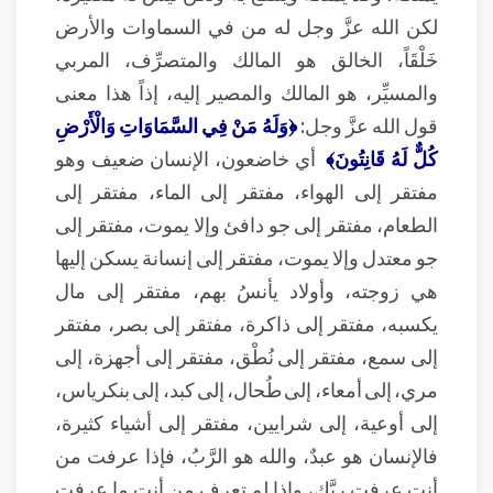
لكن الله عزَّ وجل له من في السماوات والأرض
خَلْقَاً، الخالق هو المالك والمتصرِّف، المربي
والمسيِّر، هو المالك والمصير إليه، إذاً هذا معنى
قول الله عزَّ وجل:
﴿وَلَهُ مَنْ فِي السَّمَاوَاتِ وَالْأَرْضِ
كُلٌّ لَهُ قَانِتُونَ﴾
أي خاضعون، الإنسان ضعيف وهو
مفتقر إلى الهواء، مفتقر إلى الماء، مفتقر إلى
الطعام، مفتقر إلى جو دافئ وإلا يموت، مفتقر إلى
جو معتدل وإلا يموت، مفتقر إلى إنسانة يسكن إليها
هي زوجته، وأولاد يأنسُ بهم، مفتقر إلى مال
يكسبه، مفتقر إلى ذاكرة، مفتقر إلى بصر، مفتقر
إلى سمع، مفتقر إلى نُطْق، مفتقر إلى أجهزة، إلى
مري، إلى أمعاء، إلى طُحال، إلى كبد، إلى بنكرياس،
إلى أوعية، إلى شرايين، مفتقر إلى أشياء كثيرة،
فالإنسان هو عبدٌ، والله هو الرَّبُ، فإذا عرفت من
أنت عرفت ربَّك، وإذا لم تعرف من أنت ما عرفت