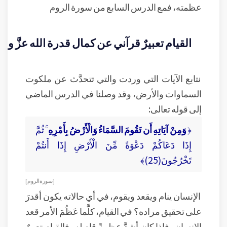
عظمته، فمع الدرس السابع من سورة الروم
القيام تعبيرٌ قرآني عن كمال قدرة الله عزَّ وج
نتابع الآيات التي وردت والتي تتحدَّث عن ملكوت
السماوات والأرض، وقد وصلنا في الدرس الماضي
إلى قوله تعالى:
﴿
وَمِنْ آيَاتِهِ أَن تَقُومَ السَّمَاءُ وَالْأَرْضُ بِأَمْرِهِ
ۚ ثُمَّ
إِذَا دَعَاكُمْ دَعْوَةً مِّنَ الْأَرْضِ إِذَا أَنتُمْ
تَخْرُجُونَ(25)﴾
[ سورة الروم ]
الإنسان ينام ويقعد ويقوم، في أي حالاته يكون أقدرَ
على تحقيق مراده؟ في القيام، كلَّما عَظُمَ الأمر قعد
الإنسان، فإذا كان أشدَّ عظمةً قام له، فالقيام تعبيرٌ