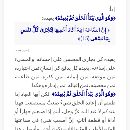
إذاً:
﴿وَهُوَ الَّذِي يَبْدَأُ الْخَلْقَ ثُمَّ يُعِيدُهُ﴾
يعيده:
﴿ إِنَّ السَّاعَةَ آتِيَةٌ أَكَادُ أُخْفِيهَا
لِتُجْزَىٰ كُلُّ نَفْسٍ
بِمَا تَسْعَىٰ
(15)﴾
[ سورة طه ]
يعيده كي يجازي المحسن على إحسانه، والمسيء
على إساءته، يعيده كل يدفع كي إنسانٍ ثمن اختياره،
ثمن موقفه، ثمن إيمانه، ثمن كفره، ثمن طاعته،
ثمن معصيته، ثمن إقباله، ثمن إدباره وهكذا:
﴿وَهُوَ الَّذِي يَبْدَأُ الْخَلْقَ ثُمَّ يُعِيدُهُ﴾
لكن أيها العباد إذا
ظننتم أن إعادة الخلق شيءٌ صعبٌ مستصعب فهذا
عندكم لا عند الله عزَّ وجل، أنتم إذا صنعتم جهازاً أو
أداةً أو قطعة أثاثٍ، إنَّ أصعب شيءٍ في صناعتها
المرَّة الأولى، المرَّة الثانية تكون أخف وأسهل، هذا