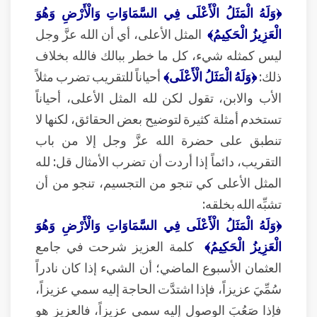
﴿وَلَهُ الْمَثَلُ الْأَعْلَى فِي السَّمَاوَاتِ وَالْأَرْضِ وَهُوَ
الْعَزِيزُ الْحَكِيمُ﴾
المثل الأعلى، أي أن الله عزَّ وجل
ليس كمثله شيء، كل ما خطر ببالك فالله بخلاف
ذلك:
﴿وَلَهُ الْمَثَلُ الْأَعْلَى﴾
أحياناً للتقريب تضرب مثلاً
الأب والابن، تقول لكن لله المثل الأعلى، أحياناً
تستخدم أمثلة كثيرة لتوضيح بعض الحقائق، لكنها لا
تنطبق على حضرة الله عزَّ وجل إلا من باب
التقريب، دائماً إذا أردت أن تضرب الأمثال قل: لله
المثل الأعلى كي تنجو من التجسيم، تنجو من أن
تشبِّه الله بخلقه:
﴿وَلَهُ الْمَثَلُ الْأَعْلَى فِي السَّمَاوَاتِ وَالْأَرْضِ وَهُوَ
الْعَزِيزُ الْحَكِيمُ﴾
كلمة العزيز شرحت في جامع
العثمان الأسبوع الماضي؛ أن الشيء إذا كان نادراً
سُمِّيَ عزيزاً، فإذا اشتدَّت الحاجة إليه سمي عزيزاً،
فإذا صَعُبَ الوصول إليه سمي عزيزاً، فالعزيز هو