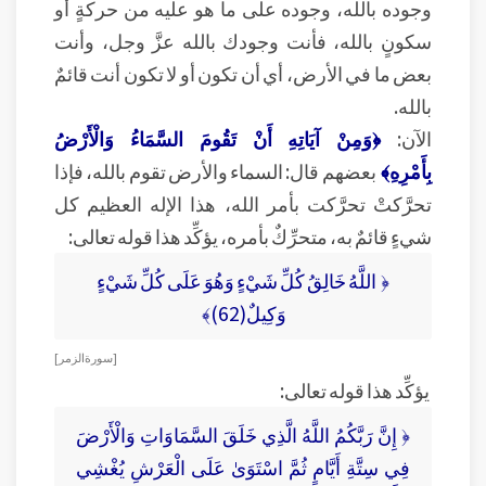
وجوده بالله، وجوده على ما هو عليه من حركةٍ أو
سكونٍ بالله، فأنت وجودك بالله عزَّ وجل، وأنت
بعض ما في الأرض، أي أن تكون أو لا تكون أنت قائمٌ
بالله.
الآن:
﴿وَمِنْ آيَاتِهِ أَنْ تَقُومَ السَّمَاءُ وَالْأَرْضُ
بِأَمْرِهِ﴾
بعضهم قال: السماء والأرض تقوم بالله، فإذا
تحرَّكتْ تحرَّكت بأمر الله، هذا الإله العظيم كل
شيءٍ قائمٌ به، متحرِّكٌ بأمره، يؤكِّد هذا قوله تعالى:
﴿ اللَّهُ خَالِقُ كُلِّ شَيْءٍ وَهُوَ عَلَى كُلِّ شَيْءٍ
وَكِيلٌ(62)﴾
[ سورة الزمر ]
يؤكِّد هذا قوله تعالى:
﴿ إِنَّ رَبَّكُمُ اللَّهُ الَّذِي خَلَقَ السَّمَاوَاتِ وَالْأَرْضَ
فِي سِتَّةِ أَيَّامٍ ثُمَّ اسْتَوَىٰ عَلَى الْعَرْشِ يُغْشِي