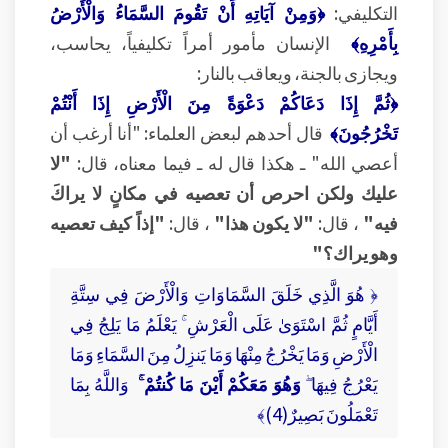
التكليفي:
﴿وَمِنْ آيَاتِهِ أَنْ تَقُومَ السَّمَاءُ وَالْأَرْضُ
بِأَمْرِهِ﴾
الإنسان مأمور أمراً تكليفياً، يحاسب،
ويجازى بالجنة، ويعاقب بالنار:
﴿ثُمَّ إِذَا دَعَاكُمْ دَعْوَةً مِنَ الْأَرْضِ إِذَا أَنْتُمْ
تَخْرُجُونَ﴾
قال أحدهم لبعض العلماء: "أنا أرغب أن
أعصي الله" ـ هكذا قال له ـ فيما معناه، قال:
"لا
عليك ولكن احرص أن تعصيه في مكانٍ لا يراكَ
فيه"
، قال:
"لا يكون هذا"
، قال:
"إذاً كيف تعصيه
وهو يراك؟"
﴿ هُوَ الَّذِي خَلَقَ السَّمَاوَاتِ وَالْأَرْضَ فِي سِتَّةِ
أَيَّامٍ ثُمَّ اسْتَوَىٰ عَلَى الْعَرْشِ ۚ يَعْلَمُ مَا يَلِجُ فِي
الْأَرْضِ وَمَا يَخْرُجُ مِنْهَا وَمَا يَنزِلُ مِنَ السَّمَاءِ وَمَا
يَعْرُجُ فِيهَا ۖ
وَهُوَ مَعَكُمْ أَيْنَ مَا كُنتُمْ ۚ
وَاللَّهُ بِمَا
تَعْمَلُونَ بَصِيرٌ(4)﴾