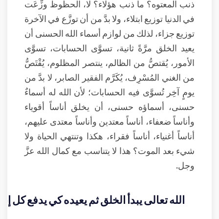
ذنب المعتوه؟ ما ذنب هؤلاء؟ لا، الحظوظ وزِّعَت
في الدنيا توزيع ابتلاء، ولا بدَّ من أن توزَّع في الآخرة
توزيع جزاء، لذلك من لوازم أسماء الله الحسنى أن
يعيد الخلق مرَّةً ثانية، تسوَّى الحسابات، تسوَّى
الأمور، يُقتصُّ من الظالم، ينتصر المظلوم، يُقْتَصُّ
من الغني المُسْرِف، يُكَرَّم الفقير الصابر، لا بدَّ من
يومٍ آخِر تُسوَّى فيه الحسابات؛ لأن الله له أسماءٌ
حسنى، أسماؤه حسنى، أن يخلق أناساً أقوياء
وأناساً ضعفاء، أناساً معتدين وأناساً معتدى عليهم،
أناساً أغنياء، أناساً فقراء، هكذا وتنتهي الحياة ولا
شيء بعد الموت؟ هذا لا يتناسب مع كمال الله عزَّ
وجل.
الله تعالى يبدأ الخلق ثم يعيده كي يدفع كل إن