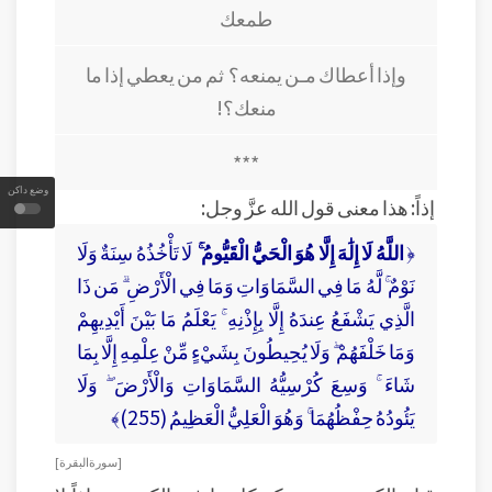
طمعك
وإذا أعطاك مـن يمنعه؟ ثم من يعطي إذا ما
منعك؟!
***
وضع داكن
إذاً: هذا معنى قول الله عزَّ وجل:
﴿
اللَّهُ لَا إِلَٰهَ إِلَّا هُوَ الْحَيُّ الْقَيُّومُ ۚ
لَا تَأْخُذُهُ سِنَةٌ وَلَا
نَوْمٌ ۚ لَّهُ مَا فِي السَّمَاوَاتِ وَمَا فِي الْأَرْضِ ۗ مَن ذَا
الَّذِي يَشْفَعُ عِندَهُ إِلَّا بِإِذْنِهِ ۚ يَعْلَمُ مَا بَيْنَ أَيْدِيهِمْ
وَمَا خَلْفَهُمْ ۖ وَلَا يُحِيطُونَ بِشَيْءٍ مِّنْ عِلْمِهِ إِلَّا بِمَا
شَاءَ ۚ وَسِعَ كُرْسِيُّهُ السَّمَاوَاتِ وَالْأَرْضَ ۖ وَلَا
يَئُودُهُ حِفْظُهُمَا ۚ وَهُوَ الْعَلِيُّ الْعَظِيمُ (255)﴾
[ سورة البقرة ]