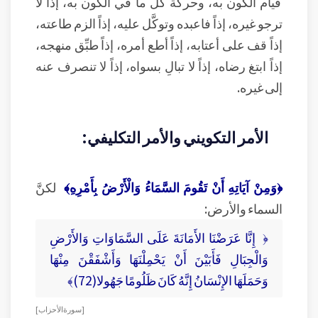
قيام الكون به، وحركة كل ما في الكون به، إذاً لا
ترجو غيره، إذاً فاعبده وتوكَّل عليه، إذاً الزم طاعته،
إذاً قف على أعتابه، إذاً أطع أمره، إذاً طبِّق منهجه،
إذاً ابتغ رضاه، إذاً لا تبالِ بسواه، إذاً لا تنصرف عنه
إلى غيره.
الأمر التكويني والأمر التكليفي:
﴿وَمِنْ آيَاتِهِ أَنْ تَقُومَ السَّمَاءُ وَالْأَرْضُ بِأَمْرِهِ﴾
لكنَّ
السماء والأرض:
﴿ إِنَّا عَرَضْنَا الأَمَانَةَ عَلَى السَّمَاوَاتِ وَالأَرْضِ
وَالْجِبَالِ فَأَبَيْنَ أَنْ يَحْمِلْنَهَا وَأَشْفَقْنَ مِنْهَا
وَحَمَلَهَا الإِنْسَانُ إِنَّهُ كَانَ ظَلُومًا جَهُولا(72)﴾
[ سورة الأحزاب ]