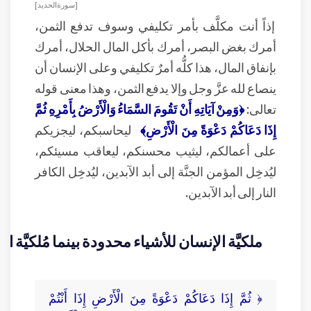
[ سورة الحديد ]
إذاً أنت مكلَّف بأمر تكليفي وسوف تدفع الثمن،
أمرك بغض البصر، أمرك بأكل المال الحلال، أمرك
بإنفاق المال، هذا كلُّه أمرٌ تكليفي وعلى الإنسان أن
ينصاع لله عزَّ وجل وإلا يدفع الثمن، وهذا معنى قوله
تعالى:
﴿وَمِنْ آيَاتِهِ أَنْ تَقُومَ السَّمَاءُ وَالْأَرْضُ بِأَمْرِهِ ثُمَّ
إِذَا دَعَاكُمْ دَعْوَةً مِنَ الْأَرْضِ﴾
ليحاسبكم، ليجزيكم
على أعمالكم، ليثيب محسنكم، ليعاقب مسيئكم،
ليُدخِل المؤمن الجنَّة إلى أبد الآبدين، ليُدخِل الكافر
النار إلى أبد الآبدين.
ملكيَّة الإنسان للأشياء محدودة بينما مُلكيَّة ال
﴿ ثُمَّ إِذَا دَعَاكُمْ دَعْوَةً مِنَ الْأَرْضِ إِذَا أَنْتُمْ