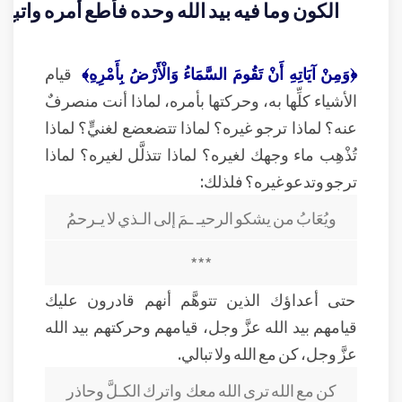
الكون وما فيه بيد الله وحده فأطع أمره واتبع
﴿وَمِنْ آيَاتِهِ أَنْ تَقُومَ السَّمَاءُ وَالْأَرْضُ بِأَمْرِهِ﴾
قيام
الأشياء كلِّها به، وحركتها بأمره، لماذا أنت منصرفٌ
عنه؟ لماذا ترجو غيره؟ لماذا تتضعضع لغنيٍّ؟ لماذا
تُذْهِب ماء وجهك لغيره؟ لماذا تتذلَّل لغيره؟ لماذا
ترجو وتدعو غيره؟ فلذلك:
ويُعَابُ من يشكو الرحيـ ـمَ إلى الـذي لا يـرحمُ
***
حتى أعداؤك الذين تتوهَّم أنهم قادرون عليك
قيامهم بيد الله عزَّ وجل، قيامهم وحركتهم بيد الله
عزَّ وجل، كن مع الله ولا تبالي.
كن مع الله ترى الله معك واترك الكـلَّ وحاذر