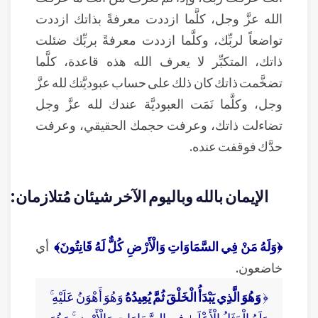
الله عزَّ وجل، كلَّما ازددت معرفةً بذاتك ازددت
تواضعاً لربِّك، وكلَّما ازددت معرفةً بربِّك ضئلت
ذاتك، المتكبِّر لا يعرف الله هذه قاعدة، كلَّما
تضخَّمت ذاتك كان ذلك على حساب عبوديَّتك لله عزَّ
وجل، وكلَّما نَمَت العبوديَّة عندك لله عزَّ وجل
تضاءلت ذاتك، وعرفت حجمك الحقيقي، وعرفت
حدَّك فوقفت عنده.
الإيمان بالله وباليوم الآخر شيئان مُتلازمان:
﴿وَلَهُ مَنْ فِي السَّمَاوَاتِ وَالْأَرْضِ كُلٌّ لَهُ قَانِتُونَ﴾
أي
خاضعون.
﴿
وَهُوَ الَّذِي يَبْدَأُ الْخَلْقَ ثُمَّ يُعِيدُهُ
وَهُوَ أَهْوَنُ عَلَيْهِ ۚ
وَلَهُ الْمَثَلُ الْأَعْلَىٰ فِي السَّمَاوَاتِ وَالْأَرْضِ ۚ وَهُوَ