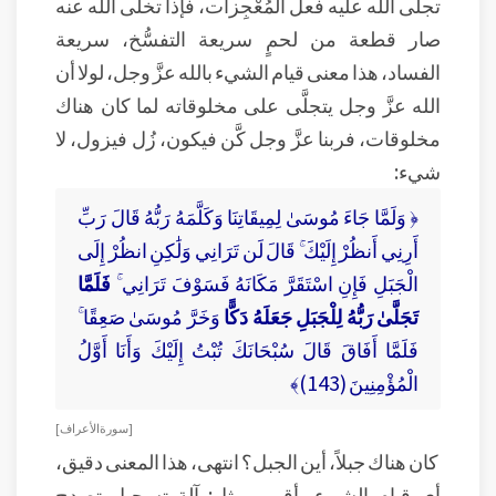
تجلى الله عليه فعل المُعْجِزات، فإذا تخلَّى الله عنه
صار قطعة من لحمٍ سريعة التفسُّخ، سريعة
الفساد، هذا معنى قيام الشيء بالله عزَّ وجل، لولا أن
الله عزَّ وجل يتجلَّى على مخلوقاته لما كان هناك
مخلوقات، فربنا عزَّ وجل كَّن فيكون، زُل فيزول، لا
شيء:
﴿ وَلَمَّا جَاءَ مُوسَىٰ لِمِيقَاتِنَا وَكَلَّمَهُ رَبُّهُ قَالَ رَبِّ
أَرِنِي أَنظُرْ إِلَيْكَ ۚ قَالَ لَن تَرَانِي وَلَٰكِنِ انظُرْ إِلَى
الْجَبَلِ فَإِنِ اسْتَقَرَّ مَكَانَهُ فَسَوْفَ تَرَانِي ۚ
فَلَمَّا
تَجَلَّىٰ رَبُّهُ لِلْجَبَلِ جَعَلَهُ دَكًّا
وَخَرَّ مُوسَىٰ صَعِقًا ۚ
فَلَمَّا أَفَاقَ قَالَ سُبْحَانَكَ تُبْتُ إِلَيْكَ وَأَنَا أَوَّلُ
الْمُؤْمِنِينَ (143)﴾
[ سورة الأعراف ]
كان هناك جبلاً، أين الجبل؟ انتهى، هذا المعنى دقيق،
أي قيام الشيء، أقرب مثل: آلة تسجيل تصدح