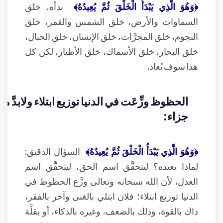
﴿وَهُوَ الَّذِي يَبْدَأُ الْخَلْقَ ثُمَّ يُعِيدُهُ﴾
بدأه، خلق
السماوات والأرض، خلق الشمس والقمر، خلق
النجوم، خلق المجرَّات، خلق الإنسان، خلق الجبال،
خلق البحار، خلق الأسماك، خلق الأطيار، لكن كل
هذا سوف يُعاد.
الحظوظ وزِّعَت في الدنيا توزيع ابتلاء ولابدَّ م
جزاء:
﴿وَهُوَ الَّذِي يَبْدَأُ الْخَلْقَ ثُمَّ يُعِيدُهُ﴾
السؤال الدقيق:
لماذا يعيده؟ ليتحقَّق اسم الحق، ليتحقَّق اسم
العدل، لأن الله سبحانه وتعالى وزَّع الحظوظ في
الدنيا توزيع ابتلاء؛ فلان ابتلي بالغنى وآخر بالفقر،
ذاك بالقوة، وذلك بالضعف، وغيره بالذكاء، أو بقلَّة