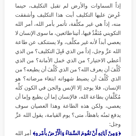
إذاً السماوات والأرض لم تقبل التكليف، حينما
عُرِضَ عليها التكليف أبت هذا التكليف وأشفقت
منه، إذاً هي غير مكلَّفة، تأتمر بأمر الله، أمر الله
التكويني مُنَفَّذٌ فيها، أتينا طائعين، ما سوى الإنسان لا
يعصي أبداً لأنه غير مكلَّف، ولا يستنكف عن طاعة
الله عزَّ وجل، إذاً من الذي قَبِلَ التكليف؟ من الذي
أعطي الاختيار؟ من الذي حَمل الأمانة؟ من الذي
كُلِّفَ أن يعرف الله؟ من الذي كُلِّفَ أن يطيعه؟ من
الذي كُلِّفَ أن يضبط شهواته ابتغاء مرضاته؟ هو
الإنسان، فلا يوجد إلا الإنس والجن في الكون كلِّه
مُكَلَّفانِ بطاعة الله، فالإنسان إما أن يطيع وإما أن
يعصي، ولكن هذه الطاعة وهذا العصيان سوف
يدفع ثمنُه باهظاً، متى؟ يوم القيامة، يقول الله عزَّ
وجل:
﴿ وَمِنْ آيَاتِهِ أَنْ تَقُومَ السَّمَاءُ وَالْأَرْضُ بِأَمْرِهِ﴾
أمر الله