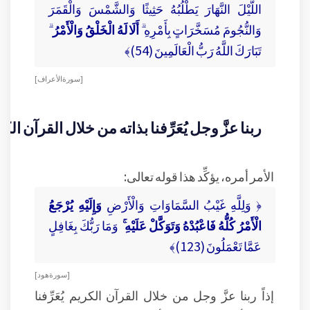
اللَّيْلَ النَّهَارَ يَطْلُبُهُ حَثِيثًا وَالشَّمْسَ وَالْقَمَرَ
وَالنُّجُومَ مُسَخَّرَاتٍ بِأَمْرِهِ ۗ
أَلَا لَهُ الْخَلْقُ وَالْأَمْرُ
ۗ
تَبَارَكَ اللَّهُ رَبُّ الْعَالَمِينَ (54)﴾
[ سورة الأعراف ]
ربنا عزَّ وجل يُعَرِّفنا بذاته من خلال القرآن الك
الأمر أمره، يؤكِّد هذا قوله تعالى:
﴿ وَلِلَّهِ غَيْبُ السَّمَاوَاتِ وَالْأَرْضِ
وَإِلَيْهِ يُرْجَعُ
الْأَمْرُ كُلُّهُ فَاعْبُدْهُ وَتَوَكَّلْ عَلَيْهِ ۚ
وَمَا رَبُّكَ بِغَافِلٍ
عَمَّا تَعْمَلُونَ (123)﴾
[ سورة هود ]
إذاً ربنا عزَّ وجل من خلال القرآن الكريم يُعَرِّفنا