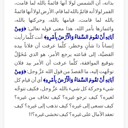
بذاته، أن الشمس لولا أنها قائمةٌ بالله لما قامت،
القمر لولا أنه قائمٌ بالله لما قام، الأرض لولا أنها قائمةٌ
بالله لما قامت، قيامها بالله، وحركتها بالله،
وائتمارها بأمر الله، هذا معنى قوله تعالى:
﴿وَمِنْ
آيَاتِهِ أَنْ تَقُومَ السَّمَاءُ وَالْأَرْضُ بِأَمْرِهِ﴾
أنت كلَّما رأيت
إنساناً ذا شأنٍ وخطر، كلَّما عرفت أن فلاناً بيده
القضيَّة، إلى قناعته يرجع الأمر، هو الذي مُخَوَّلٌ
بتوقيع الموافقة، كلَّما عرفت أن الأمر بيد فلان
توجَّهت إليه، ما القصدُ من قول الله عزَّ وجل:
﴿وَمِنْ
آيَاتِهِ أَنْ تَقُومَ السَّمَاءُ وَالْأَرْضُ بِأَمْرِهِ﴾
أي أن قيام كل
شيء وحركة كل شيء بالله عزَّ وجل، فكيف تتوجَّه
لغيره؟ كيف ترجو غيره؟ كيف تخاف من غيره؟
كيف تسعى إلى غيره؟ كيف تذهب إلى غيره؟ كيف
تعقد الآمال على غيره؟ كيف تخشى غيره؟!!