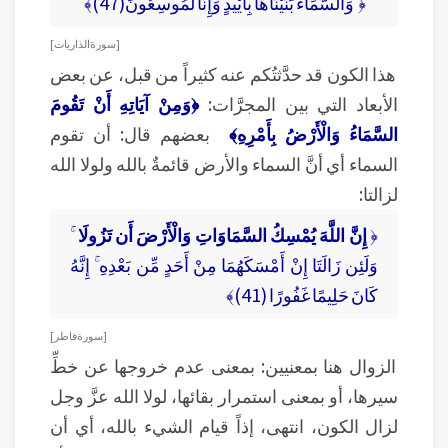
﴿ وَالسَّمَاءَ بَنَيْنَاهَا بِأَيْيدٍ وَإِنَّا لَمُوسِعُونَ(47)﴾
[ سورة الذاريات ]
هذا الكون قد حدَّثتُكم عنه كثيراً من قبل، عن بعض
الأبعاد التي بين المجرَّات:
﴿وَمِنْ آيَاتِهِ أَنْ تَقُومَ
السَّمَاءُ وَالْأَرْضُ بِأَمْرِهِ﴾
بعضهم قال: أن تقوم
السماء أي أنَّ السماء والأرض قائمةٌ بالله ولولا الله
لزالتا:
﴿
إِنَّ اللَّهَ يُمْسِكُ السَّمَاوَاتِ وَالْأَرْضَ أَن تَزُولَا
ۚ
وَلَئِن زَالَتَا إِنْ أَمْسَكَهُمَا مِنْ أَحَدٍ مِّن بَعْدِهِ ۚ إِنَّهُ
كَانَ حَلِيمًا غَفُورًا (41)﴾
[ سورة فاطر ]
الزوال هنا بمعنيين: بمعنى عدم خروجها عن خطِّ
سيرها، أو بمعنى استمرار بقائها، لولا الله عزَّ وجل
لزال الكون، انتهى، إذاً قيام الشيء بالله، أي أن