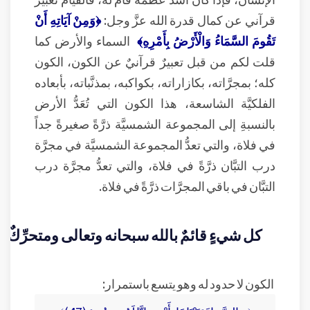
قرآني عن كمال قدرة الله عزَّ وجل:
﴿وَمِنْ آيَاتِهِ أَنْ
تَقُومَ السَّمَاءُ وَالْأَرْضُ بِأَمْرِهِ﴾
السماء والأرض كما
قلت لكم من قبل تعبيرٌ قرآنيٌ عن الكون، الكون
كله؛ بمجرَّاته، بكازاراته، بكواكبه، بمذنَّباته، بأبعاده
الفلكيَّة الشاسعة، هذا الكون التي تُعَدُّ الأرض
بالنسبةِ إلى المجموعة الشمسيَّة ذرَّةً صغيرةً جداً
في فلاة، والتي تعدُّ المجموعة الشمسيَّة في مجرَّة
درب التبَّان ذرَّةً في فلاة، والتي تعدُّ مجرَّة درب
التبَّان في باقي المجرَّات ذرَّةً في فلاة.
كل شيءٍ قائمٌ بالله سبحانه وتعالى ومتحرِّكٌ ب
الكون لا حدود له وهو يتسع باستمرار: