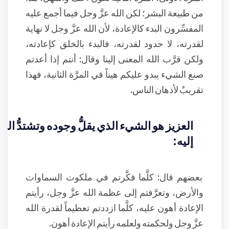
من طبيعة البشر؛ لكن الله عزَّ وجل فيما أجمع عليه
المفسِّرون البدء كالإعادة، لأن الله عزَّ وجل لا نهاية
لقدرته، لا حدود لقدرته، فالبدء بالخلق كإعادته،
ولكن قرَّب الله المعنى إلينا وقال: أنتم إذا أعدتم
صنع الشيء يبدو عليكم هيناً في المرَّة الثانية، فهذا
تقريبٌ لأذهان الناس.
العزيز هو الشيء الذي يقلُّ وجوده وتشتدُّ ا
إليه:
بعضهم قال: كلَّما فكَّرتم في ملكوت السماوات
والأرض، وتعرَّفتم إلى عظمة الله عزَّ وجل، رأيتم
الإعادة أهون عليه، كلَّما ازددتم تعظيماً لقدرة الله
عزَّ وجل ولحكمته ولعلمه رأيتم الإعادة أهون.