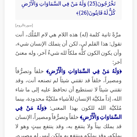
تَخْرُجُونَ(25) وَلَهُ مَنْ فِي السَّمَاوَاتِ وَالْأَرْضِ
كُلٌّ لَهُ قَانِتُونَ(26)﴾
[ سورة الروم ]
مرَّةً ثانية كلمة (له) هذه اللام هي لام المُلْك، أنت
تقول: هذا القلم لي، لكن أن يتملك الإنسان شيء،
وأن يكون الكون كلُّه ملكاً لله شيءٌ آخر، وله معنىً
آخر:
﴿وَلَهُ مَنْ فِي السَّمَاوَاتِ وَالْأَرْضِ﴾
خلقاً وتصرُّفاً
ومصيراً، خلقاً قد تقتني شيئاً لم تصنعه أنت، وقد
تقتني شيئاً لا تستطيع أن تحافظ عليه إلى ما شاء
الله، إذاً ملكيَّة الإنسان للأشياء ملكيَّةٌ محدودة، بينما
مُلكيَّة الله للكون بهذا المعنى:
﴿وَلَهُ مَنْ فِي
السَّمَاوَاتِ وَالْأَرْضِ﴾
خلقاً وتصرُّفاً ومصيراً، الإنسان
قد يملك بيتاً ولا ينتفع به، وقد ينتفع ببيتٍ وهو لا
يملكه، وقد يملكه وينتفع به ولكن ليس له مصيره،