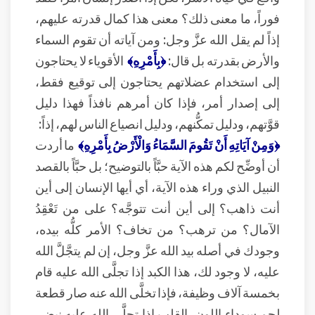
فوراً، ما معنى ذلك؟ معنى هذا كمال قدرته عليهم،
إذاً لم يقل الله عزَّ وجل: ومن آياته أن تقوم السماء
والأرض بقدرته بل قال:
﴿بِأَمْرِهِ﴾
الأقوياء لا يحتاجون
إلى استخدام عضلاتهم يحتاجون إلى توقيع فقط،
إلى إصدار أمر، فإذا كان أمرهم نافذاً فهذا دليل
قوَّتهم، ودليل تمكُّنهم، ودليل انصياع الناس لهم، إذاً:
﴿وَمِنْ آيَاتِهِ أَنْ تَقُومَ السَّمَاءُ وَالْأَرْضُ بِأَمْرِهِ﴾
ما أردت
أن أوضِّح لكم هذه الآية حبَّاً بالتوضيح؛ بل حبَّاً بالقصد
النبيل الذي وراء هذه الآية، أي أيها الإنسان إلى أين
أنت ذاهب؟ إلى أين أنت تتوجَّه؟ على من تَعْقِدُ
الآمال؟ من ترهب؟ من تخاف؟ الأمر كلُّه بيده،
وجودك في أصله بيد الله عزَّ وجل، إن لم يتجَّلَّ الله
عليه، لا وجود لك، هذا الكبد إذا تجلَّى الله عليه قام
بخمسة آلاف وظيفة، فإذا تخلَّى الله عنه صار قطعة
لحم سوداء اللون، القلب إذا تجلَّى الله عليه نبض،