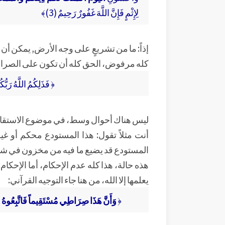
لِإِثْمٍ فَإِنَّ اللَّهَ غَفُورٌ رَحِيمٌ (3)﴾
إذاً: ما من تشريعٍ على وجه الأرض, يمكن أن ي
كله مرفوض، الحق كله أن تكون على الصراط ا
﴿ فَذَلِكُمُ اللَّهُ رَبُّك
ليس هناك أحوال وسط، في موضوع الاستقام
أنت مثلاً تقول: هذا المستودع محكم أو غي
المستودع قد يضيع ما فيه من مخزون في شهر،
هذه حالة، هذا كله عدم الإحكام، أما الإحكام:
يعلمها إلا الله، من هنا جاء التوجيه القرآني:
﴿
وَأَنَّ هَذَا صِرَاطِي مُسْتَقِيماً فَاتَّبِعُوهُ وَل