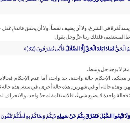
سد ثُغرةً في الشرع، ولا أن يضيف نقصاً، ولا أن يحقق فائدةً, غفل 
لمستقيم، فلذلك ربنا عزَّ وجل يقول:
ُمُ الْحَقُّ
فَمَاذَا بَعْدَ الْحَقِّ إِلَّا الضَّلَالُ
فَأَنَّى تُصْرَفُونَ (32)﴾
ة, لا يوجد حل وسط.
ر محكم، الإحكام حالة واحدة، حد واحد، أما عدم الإحكام فحالات
 وهذه حالة، أو في شهرين, هذه حالة أخرى، في سنة, هذه حالة ثا
 فحالة واحدة لا يضيع شيءٌ، فالاستقامة له حدٌ واحد، والانحراف له أ
َا تَتَّبِعُوا السُّبُلَ فَتَفَرَّقَ بِكُمْ عَنْ سَبِيلِهِ
ذَلِكُمْ وَصَّاكُمْ بِهِ لَعَلَّكُمْ تَتَّقُونَ (153)