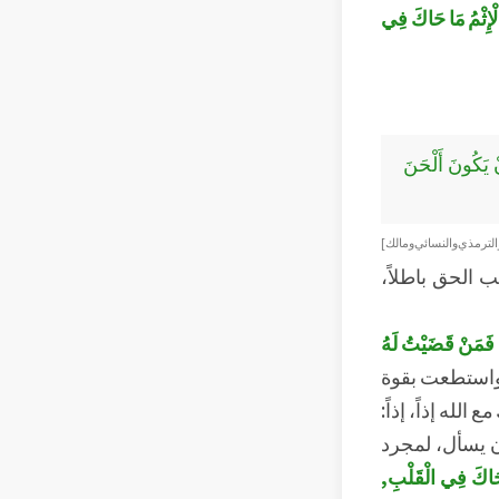
الْإِثْمُ مَا حَاكَ فِي
نْ يَكُونَ أَلْحَنَ
الترمذي والنسائي ومالك ]
 الحق باطلاً،
ُ، فَمَنْ قَضَيْتُ لَهُ
، واستطعت بقوة
لله إذاً، إذاً:
ن يسأل، لمجرد
َا حَاكَ فِي الْقَلْبِ,