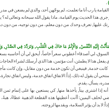
)
.
م القيامة يا رب أنا ما تعلمت، لم يوجّهن أحد، والدي لم يضعن في 
 جرى هذا الحديث يوم القيامة، ماذا يقول الله سبحانه وتعالى له؟ يق
رتك عليها, تعرف وحدك من دون معلم، من دون توجيه، من دون در
َنَّتْ إِلَيْهِ النَّفْسُ, وَالْإِثْمُ مَا حَاكَ فِي الْقَلْبِ, وَتَرَدَّدَ فِي الصَّدْرِ, وَإ
لسوق، لي أصدقاء أعطوني سعراً خاصاً، أيحق لي أن أحاسبه بسع
ذي يفعل هذا لا يطمئن، أنت مؤتمن، هذا الذي أرسلك لشراء الحاجا
 كانت خدمة, فينبغي أن تكون خدمة من دون مقابل، وإن كانت مأجورة
حي أن يقول له ذلك، إذاً: الاتفاق اتفاق خدمة، وليس اتفاق تجارة،
دره، يسأل، يقدم.
إذا اشترى بيتاً, يأخذها منها, كي يستعين بها على إتمام ثمن ال
ضي لحلف اليمين: أأنت أعطيتها هذه القطعة الذهبية عطاءً، هبةً، هد
اً: لا بد أن يؤثر السلامة، ويقدمها لزوجته.