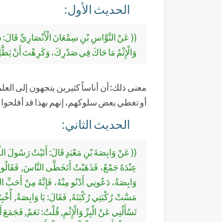
الحديث الأول:
(( عَنْ النَّوَّاسِ بْنِ سِمْعَانَ الْأَنْصَارِيِّ قَالَ: سَأ
وَالْإِثْمُ مَا حَاكَ فِي صَدْرِكَ، وَكَرِهْتَ أَنْ يَطَّل
معنى ذلك: أن أناساً كثيرين يتجهون إلى العل
أو تغطي بعض سلوكهم، إنهم بهذا قد أفلحوا ، 
الحديث الثاني:
(( عَنْ وَابِصَةَ بْنِ مَعْبَدٍ قَالَ: أَتَيْتُ رَسُولَ اللَّهِ صَلّ
عِنْدَهُ جَمْعٌ، فَذَهَبْتُ أَتَخَطَّى النَّاسَ, فَقَالُوا: إ
وَابِصَةُ، دَعُونِي أَدْنُو مِنْهُ، فَإِنَّهُ مِنْ أَحَبِّ ال
مَسَّتْ رُكْبَتِي رُكْبَتَهُ, فَقَالَ: يَا وَابِصَةُ, أُخْب
تَسْأَلُنِي عَنْ الْبِرِّ وَالْإِثْمِ, قُلْتُ: نَعَمْ, فَجَمَ