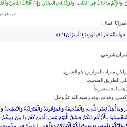
فْسُ, وَالْإِثْمُ مَا حَاكَ فِي الْقَلْبِ, وَتَرَدَّدَ فِي الصَّدْرِ, وَإِنْ أَفْتَاكَ النَّاسُ وَأَفْت
[ أخرجه أبو يعل
زانًا، فقال :
﴿ وَالسَّمَاءَ رَفَعَهَا وَوَضَعَ الْمِيزَانَ (7) ﴾
لكن ميزان الموازين: هو الشرع.
على الطريق الصحيح.
 مذهب الحب شرعاً.
كتمل، وقد تم، وقد رضيه الله عزَّ وجل:
وَمَا أُهِلَّ لِغَيْرِ اللَّهِ بِهِ وَالْمُنْخَنِقَةُ وَالْمَوْقُوذَةُ وَالْمُتَرَدِّيَةُ وَالنَّطِيحَةُ وَ
َسْتَقْسِمُوا بِالْأَزْلَامِ ذَلِكُمْ فِسْقٌ الْيَوْمَ يَئِسَ الَّذِينَ كَفَرُوا مِنْ دِينِكُمْ 
ْتُ عَلَيْكُمْ نِعْمَتِي وَرَضِيتُ لَكُمُ الْإِسْلَامَ دِيناً
فَمَنِ اضْطُرَّ فِي مَخْمَصَةٍ غَ