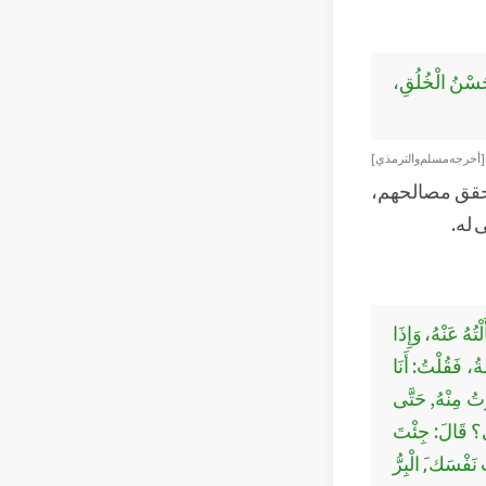
ُ حُسْنُ الْخُلُقِ،
[ أخرجه مسلم والترمذي ]
 تحقق مصالحهم،
 له.
ْتُهُ عَنْهُ، وَإِذَا
ُ، فَقُلْتُ: أَنَا
ْتُ مِنْهُ, حَتَّى
نِي؟ قَالَ: جِئْتَ
 نَفْسَك,َ الْبِرُّ