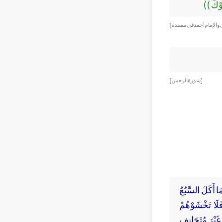
َوْكَ ))
ى والإمام أحمد في مسنده ]
[ سورة الرحمن ]
مَا أَكَلَ السَّبُعُ
فَلَا تَخْشَوْهُمْ
يْرَ مُتَجَانِفٍ