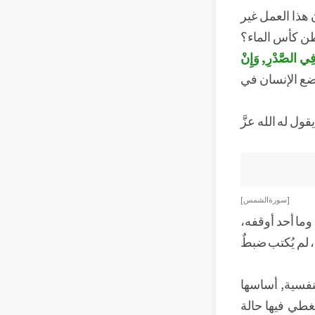
 هذا العمل غير
عطن كأس الماء؟
َ فِي الصَّدْرِ, وَإِنْ
وضع الإنسان في
ول له الله عزَّ
[ سورة الشمس ]
وما أحد أوقفه،
، لم يُكتب ضبطٌ
لنفسية, أساسها
غطي فيها حالة