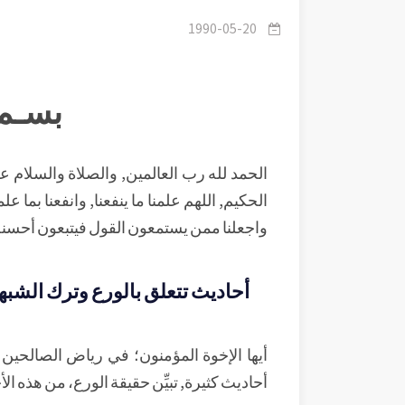
1990-05-20
بسـم 
الحمد لله رب العالمين, والصلاة والسلام على
الحكيم, اللهم علمنا ما ينفعنا, وانفعنا بما علمت
واجعلنا ممن يستمعون القول فيتبعون أحسنه
أحاديث تتعلق بالورع وترك الشبه
أيها الإخوة المؤمنون؛ في رياض الصالحين ع
أحاديث كثيرة, تبيِّن حقيقة الورع، من هذه ال