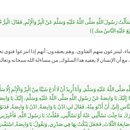
َلْتُ رَسُولَ اللَّهِ صَلَّى اللَّهُ عَلَيْهِ وَسَلَّمَ عَنْ الْبِرِّ وَالْإِثْمِ, فَقَالَ: الْبِرّ
ِعَ عَلَيْهِ النَّاسُ منك ))
ماء، لينتزعون منهم الفتاوى، وهم يعتقدون: أنهم إذا انتزعوا فتوى
مع أن الإنسان لا يعفيه هذا السلوك, من مساءلة الله سبحانه وتعالى
َى اللَّهُ عَلَيْهِ وَسَلَّمَ, وَأَنَا أُرِيدُ أَنْ لَا أَدَعَ شَيْئًا مِنْ الْبِرِّ وَالْإِثْمِ إِلَّا سَأَل
ِلَيْكَ يَا وَابِصَةُ عَنْ رَسُولِ اللَّهِ صَلَّى اللَّهُ عَلَيْهِ وَسَلَّمَ، إِلَيْكَ يَا وَابِصَة
نَّاسِ إِلَيَّ, أَنْ أَدْنُوَ مِنْهُ، فَقَالَ لي: ادْنُ يَا وَابِصَةُ, ادْنُ يَا وَابِصَةُ, فَدَنَو
ِرُكَ مَا جِئْتَ تَسْأَلُنِي عَنْهُ أَوْ تَسْأَلُنِي, فَقُلْتُ: يَا رَسُولَ اللَّهِ, فَأَخْبِرْ
عَ أَصَابِعَهُ الثَّلَاثَ, فَجَعَلَ يَنْكُتُ بِهَا فِي صَدْرِي, وَيَقُولُ: يَا وَابِصَةُ, اسْتَفْتِ