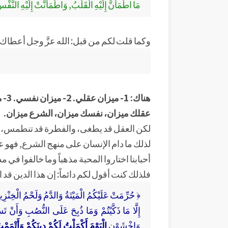
مَا اطْمَأَنَّ إِلَيْهِ الْقَلْبُ, وَاطْمَأَنَّتْ إِلَيْهِ النَّ
وكما قلت لكم من قبل: الله عزَّ وجل أعطاك مي
هناك: 1- ميزان عقلي. 2- ميزان نفسي. 3- ميزان شرعي.
عقلك ميزان، نفسك ميزان، الشرع ميزان.
لكن العقل قد يطغى، والفطرة قد تنطمس، و
لذلك ما دام الإنسان على منهج الشرع, فهو 
أحبابنا اختاروا المحبة مذهباً وما خالفوا في
فلذلك كنت أقول لكم دائماً: إن هذا الدين قد ا
﴿ حُرِّمَتْ عَلَيْكُمُ الْمَيْتَةُ وَالدَّمُ وَلَحْمُ الْخِنْزِيرِ 
إِلَّا مَا ذَكَّيْتُمْ وَمَا ذُبِحَ عَلَى النُّصُبِ وَأَنْ ت
وَاخْشَوْنِ
الْيَوْمَ أَكْمَلْتُ لَكُمْ دِينَكُمْ وَأَتْمَم