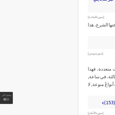
[ سورة المائدة ]
عنها الشرع، هذا
[ سورة يونس ]
 متعددة، فهذا
لثة، في ساعة,
نواعٌ منوعة, لا
وضع داكن
﴾
[ سورة الأنعام ]