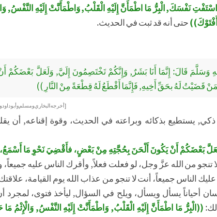
ْتَفْتِ نَفْسَكَ, الْبِرُّ مَا اطْمَأَنَّ إِلَيْهِ الْقَلْبُ, وَاطْمَأَنَّتْ إِلَيْهِ النَّفْسُ, وَ
أَفْتَوْكَ))
حتى أنه قد ثبت في الحديث.
ِ وَسَلَّمَ قَالَ: إِنَّمَا أَنَا بَشَرٌ, وَإِنَّكُمْ تَخْتَصِمُونَ إِلَيَّ, وَلَعَلَّ بَعْضَكُمْ أَ
ْ قَضَيْتُ لَهُ بحَقِّ أَخِيهِ, فَإِنَّمَا أَقْطَعُ لَهُ قِطْعَةً مِنْ النَّارِ ))
[ أخرجه البخاري ومسلم وأبو داود و
ذكي, يستطيع بذكائه وبراعته في الحديث، وقوة إقناعه, أن يقلب
 وَلَعَلَّ بَعْضَكُمْ أَنْ يَكُونَ أَلْحَنَ بِحُجَّتِهِ مِنْ بَعْضٍ، فأَقْضِيَ نَحْوِ مَا أَسْمَع
ا تنجو من الله عزَّ وجل، لو فعلت فعلاً, وأقرك الناس عليه جميعاً
 الناس جميعاً، أنت لا تنجو من عذاب الله يوم القيامة، علاقتك مع ا
ان أحياناً يسأل ويسأل، ويلح في السؤال, ليأخذ فتوى، لمجرد أ
لك:
((الْبِرُّ مَا اطْمَأَنَّ إِلَيْهِ الْقَلْبُ, وَاطْمَأَنَّتْ إِلَيْهِ النَّفْسُ, وَالْإِثْمُ م