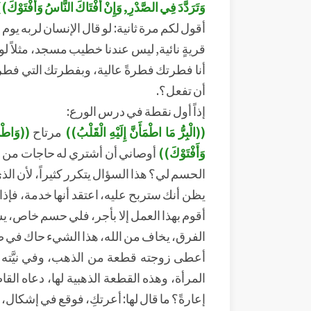
وَتَرَدَّدَ فِي الصَّدْرِ, وَإِنْ أَفْتَاكَ النَّاسُ وَأَفْتَوْكَ)
أقول لكم مرة ثانية: لو قال الإنسان لربه يو
قريةٍ نائية, ليس عندنا خطيب مسجد، مثلاً لو
أنا فطرتك فطرةً عالية، وبفطرتك التي فط
أن تفعل؟.
إذاً أول نقطة في درس الورع:
((الْبِرُّ مَا اطْمَأَنَّ إِلَيْهِ الْقَلْبُ))
مرتاح
((وَاطْمَأ
وَأَفْتَوْكَ))
أوصاني أن أشتري له حاجات من ا
الحسم لي؟ هذا السؤال يتكرر كثيراً، لأن ال
يظن أنك ستربح عليه، اعتقد أنها خدمة، فإذا
أقوم بهذا العمل إلا بأجر، فلي حسم خاص، يست
الفرق، يخاف من الله، هذا الشيء حاك في ص
أعطى زوجته قطعة من الذهب، وفي نيَّته أنه 
المرأة، وهذه القطعة الذهبية لها، دعاه القا
إعارةً؟ ما قال لها: أعرتكِ، فوقع في إشكال، إذ