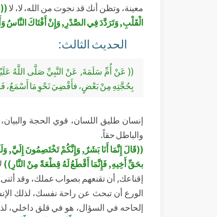
معينة، وتظن أنك قد نجوت من الله، لا، لا
((اس
الْقَلْبِ, وَتَرَدَّدَ فِي الصَّدْرِ, وَإِنْ أَفْتَاكَ النَّاسُ وَ
الحديث الثالث:
(( عَنْ أُمِّ سَلَمَةَ, عَنْ النَّبِيِّ صَلَّى اللَّهُ عَلَيْه
بِحُجَّتِهِ مِنْ بَعْضٍ، فأَقْضِيَ نَحْوِ مَا أَسْمَعُ، فَمَن
إنسان طليق اللسان، قوي الحجة والبيان، 
والباطل حقاً.
((قَالَ إِنَّمَا أَنَا بَشَرٌ, وَإِنَّكُمْ تَخْتَصِمُونَ إِلَيَّ,
بحَقِّ أَخِيهِ, فَإِنَّمَا أَقْطَعُ لَهُ قِطْعَةً مِنْ النَّارِ))
ل
إقناعك, أن تقنعهم بصواب عملك، وقد أثنى عليك
الورع أن تبحث عن راحة نفسك، لذلك الإنس
إلحاحه في السؤال، هو في قلق داخلي، لذ