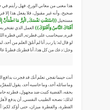
هذا معنى من معاني الورع، فهل رأيتم في حي
صحيح، وأنه غير مقبول، فلا يفعل هذا إلا في
مستحيل
((اسْتَفْتِ نَفْسَكَ, الْبِرُّ مَا اطْمَأَنَّ إِلَي
أَفْتَاكَ النَّاسُ وَأَفْتَوْكَ))
العمل الذي تفتخر به،
قبره, سيحاسب على فطرته, التي فطره الله 
لو قال له: يا رب, أنا لم أتلقَ العلم من أحد
وجل: دعك من كل هذا، أنا فطرتك فطرةً عالية
أنت حينما تفجر, تعلم أنك قد فجرت بدافع ا
وما سائله أحد، وما حاسبه أحد، يقول للمقرَّب
بحقه، القضية كتبت ضد مجهول، فطرته حاسب
لذلك: نصحه الطبيب النفسي, أن يدفع لأهل الط
الفطرة، والفطرة ميزان، حتى أؤكد لكم: أن