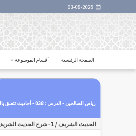
08-08-2026
الصفحة الرئيسية
أقسام الموسوعة
رياض الصالحين - الدرس : 038 - أحاديث تتعلق بالورع وترك الشبهات1 - إعانة الرفيق – قصة الصحابي الجليل سيدنا خالد بن الوليد
الحديث الشريف / ٠1شرح الحديث الشريف