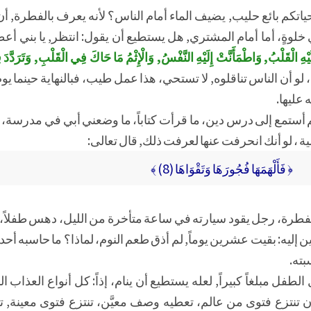
اتكم بائع حليب, يضيف الماء أمام الناس؟ لأنه يعرف بالفطرة, أن
 خلوةٍ، أما أمام المشتري, هل يستطيع أن يقول: انتظر, يا بني أ
ْهِ الْقَلْبُ, وَاطْمَأَنَّتْ إِلَيْهِ النَّفْسُ, وَالْإِثْمُ مَا حَاكَ فِي الْقَلْبِ, وَتَرَدَّد
 لو أن الناس تناقلوه, لا تستحي، هذا عمل طيب، فبالنهاية حينما ي
عليها.
، لم أستمع إلى درس دين، ما قرأت كتاباً، ما وضعني أبي في مدرسة، يق
 ، لو أنك انحرفت عنها لعرفت ذلك, قال تعالى:
﴿ فَأَلْهَمَهَا فُجُورَهَا وَتَقْوَاهَا (8) ﴾
لفطرة، رجل يقود سيارته في ساعة متأخرة من الليل، دهس طفلاً، 
ين إليه: بقيت عشرين يوماً, لم أذق طعم النوم، لماذا؟ ما حاسبه أحد
ته.
فل مبلغاً كبيراً, لعله يستطيع أن ينام، إذاً: كل أنواع العذاب ا
 تنتزع فتوى من عالم، تعطيه وصف معيَّن، تنتزع فتوى معينة, ت