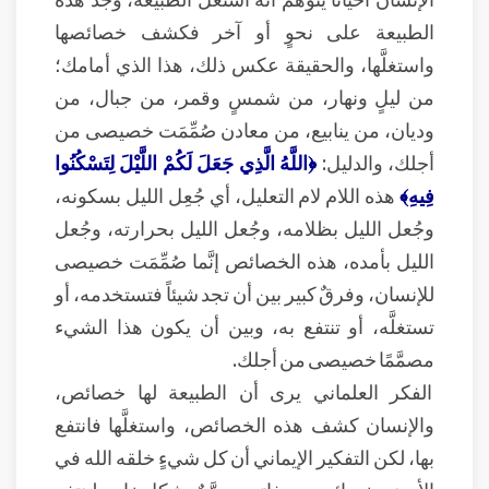
الطبيعة على نحوٍ أو آخر فكشف خصائصها
واستغلَّها، والحقيقة عكس ذلك، هذا الذي أمامك؛
من ليلٍ ونهار، من شمسٍ وقمر، من جبال، من
وديان، من ينابيع، من معادن صُمِّمَت خصيصى من
أجلك، والدليل:
﴿اللَّهُ الَّذِي جَعَلَ لَكُمْ اللَّيْلَ لِتَسْكُنُوا
فِيهِ﴾
هذه اللام لام التعليل، أي جُعِل الليل بسكونه،
وجُعل الليل بظلامه، وجُعل الليل بحرارته، وجُعل
الليل بأمده، هذه الخصائص إنَّما صُمِّمَت خصيصى
للإنسان، وفرقٌ كبير بين أن تجد شيئاً فتستخدمه، أو
تستغلَّه، أو تنتفع به، وبين أن يكون هذا الشيء
مصمَّمًا خصيصى من أجلك.
الفكر العلماني يرى أن الطبيعة لها خصائص،
والإنسان كشف هذه الخصائص، واستغلَّها فانتفع
بها، لكن التفكير الإيماني أن كل شيءٍ خلقه الله في