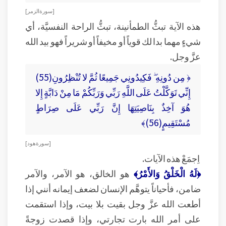
[ سورة الزمر ]
هذه الآية تبثُّ الطمأنينة، تبثُّ الراحة النفسيَّة، أي
شيءٍ مهما بدا لك قوياً أو مخيفاً أو شريراً فهو بيد الله
عزَّ وجل.
﴿ مِن دُونِهِ ۖ فَكِيدُونِي جَمِيعًا ثُمَّ لا تُنْظِرُونِ(55)
إِنِّي تَوَكَّلْتُ عَلَى اللَّهِ رَبِّي وَرَبِّكُمْ مَا مِنْ دَابَّةٍ إِلا
هُوَ آخِذٌ بِنَاصِيَتِهَا إِنَّ رَبِّي عَلَى صِرَاطٍ
مُسْتَقِيمٍ(56)﴾
[ سورة هود ]
اِجمَعْ هذه الآيات.
﴿لَهُ الْخَلْقُ وَالأَمْرُ﴾
هو الخالق، هو الآمر، والآمر
ضامن، فأحياناً يتوهَّم الإنسان لضعف إيمانه أنني إذا
أطعت الله عزَّ وجل بقيت بلا بيت، وإذا استقمت
على أمر الله بارت تجارتي، وإذا قصدت زوجةً