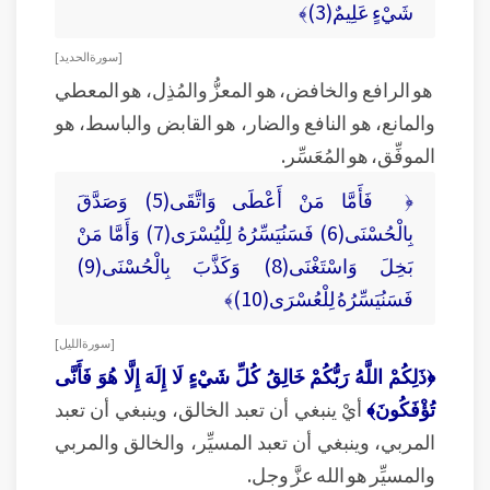
شَيْءٍ عَلِيمٌ(3)﴾
[ سورة الحديد ]
هو الرافع والخافض، هو المعزُّ والمُذِل، هو المعطي
والمانع، هو النافع والضار، هو القابض والباسط، هو
الموفِّق، هو المُعَسِّر.
﴿ فَأَمَّا مَنْ أَعْطَى وَاتَّقَى(5) وَصَدَّقَ
بِالْحُسْنَى(6) فَسَنُيَسِّرُهُ لِلْيُسْرَى(7) وَأَمَّا مَنْ
بَخِلَ وَاسْتَغْنَى(8) وَكَذَّبَ بِالْحُسْنَى(9)
فَسَنُيَسِّرُهُ لِلْعُسْرَى(10)﴾
[ سورة الليل ]
﴿ذَلِكُمْ اللَّهُ رَبُّكُمْ خَالِقُ كُلِّ شَيْءٍ لَا إِلَهَ إِلَّا هُوَ فَأَنَّى
تُؤْفَكُونَ﴾
أيْ ينبغي أن تعبد الخالق، وينبغي أن تعبد
المربي، وينبغي أن تعبد المسيِّر، والخالق والمربي
والمسيِّر هو الله عزَّ وجل.