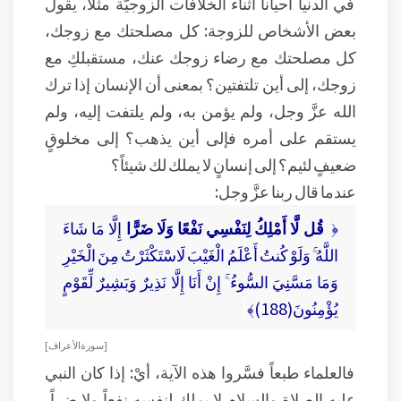
في الدنيا أحياناً أثناء الخلافات الزوجيَّة مثلاً، يقول
بعض الأشخاص للزوجة: كل مصلحتك مع زوجك،
كل مصلحتك مع رضاء زوجك عنك، مستقبلكِ مع
زوجك، إلى أين تلتفتين؟ بمعنى أن الإنسان إذا ترك
الله عزَّ وجل، ولم يؤمن به، ولم يلتفت إليه، ولم
يستقم على أمره فإلى أين يذهب؟ إلى مخلوقٍ
ضعيفٍ لئيم؟ إلى إنسانٍ لا يملك لك شيئاً؟
عندما قال ربنا عزَّ وجل:
﴿
قُل لَّا أَمْلِكُ لِنَفْسِي نَفْعًا وَلَا ضَرًّا
إِلَّا مَا شَاءَ
اللَّهُ ۚ وَلَوْ كُنتُ أَعْلَمُ الْغَيْبَ لَاسْتَكْثَرْتُ مِنَ الْخَيْرِ
وَمَا مَسَّنِيَ السُّوءُ ۚ إِنْ أَنَا إِلَّا نَذِيرٌ وَبَشِيرٌ لِّقَوْمٍ
يُؤْمِنُونَ(188)﴾
[ سورة الأعراف ]
فالعلماء طبعاً فسَّروا هذه الآية، أيْ: إذا كان النبي
عليه الصلاة والسلام لا يملك لنفسه نفعاً ولا ضراً،