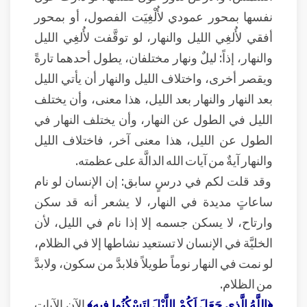
نفسها بمحور عمودي لأُلْغِيَت الفصول، أو بمحور
أفقي لأُلغِي الليل والنهار، لو توقَّفت لأُلغِي الليل
والنهار، إذاً: ليلٌ ونهار مختلفان، يطول أحدهما تارةً
ويقصر أخرى، واختلاف الليل والنهار أن يأتي الليل
بعد النهار والنهار بعد الليل، هذا معنى، وأن يختلف
الليل في الطول عن النهار، وأن يختلف النهار في
الطول عن الليل، هذا معنى آخر، فاختلاف الليل
والنهار آيةٌ من آيات الله الدالَّة على عظمته.
وقد قلت لكم في درسٍ سابق: إن الإنسان لو نام
ساعاتٍ مديدة في النهار، لا يشعر أنه قد سكن
وارتاح، لا يسكن جسمه إلا إذا نام في الليل، لأن
الخليَّة في الإنسان لا تستعيد نشاطها إلا في الظلام،
لو نمت في النهار نوماً طويلاً فلابدَّ من سكون، ولابدَّ
من الظلام.
﴿اللَّهُ الَّذِي جَعَلَ لَكُمْ اللَّيْلَ لِتَسْكُنُوا فِيهِ﴾
الآن الآيات