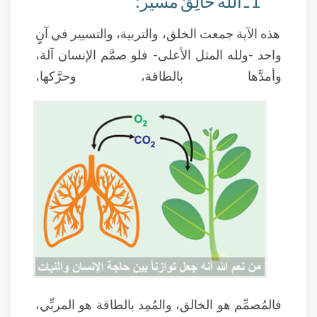
1 ـ الله خالِقٌ مسيِّر:
هذه الآية جمعت الخلق، والتربية، والتسيير في آنٍ
واحد -ولله المثل الأعلى- فلو صمَّم الإنسان آلة،
وأمدَّها بالطاقة، وحرَّكها،
فالمُصمِّم هو الخالق، والمُمِد بالطاقة هو المربِّي،