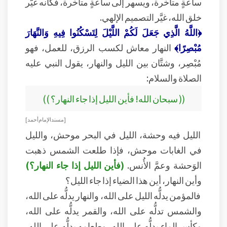
ساعةٍ متأخِّرة، ويسهر إلى ساعةٍ متأخِّرة، فكأنه غيَّر
خلق الله، غيَّر التصميم الإلهي.
﴿اللَّهُ الَّذِي جَعَلَ لَكُمْ اللَّيْلَ لِتَسْكُنُوا فِيهِ وَالنَّهَارَ
مُبْصِرًا﴾
النهار معاش لكسب الرزق، للعمل، فهو
مُبْصِر، وشتَّان بين الليل والنهار، يقول النبي عليه
الصلاة والسلام:
(( سبحان الله! فأين الليل إذا جاء النهار؟ ))
[ مسند الإمام أحمد ]
الليل فيه وحشة، الليل في البحر موحش، والليل
في الغابات موحش، فإذا طلعت الشمس ذهبت
الوَحشة وعمَّ الأُنس.
(فأين الليل إذا جاء النهار؟)
وأين النهار، أين هذا الضياء إذا جاء الليل؟
فالمؤمن يدلُّه الليل على الله، والنهار يدلُّه على الله،
والشمس تدلُّه على الله، والقمر يدلُّه على الله،
وكأس الماء يدلُّه على الله، وطعامه يدلُّه على الله،