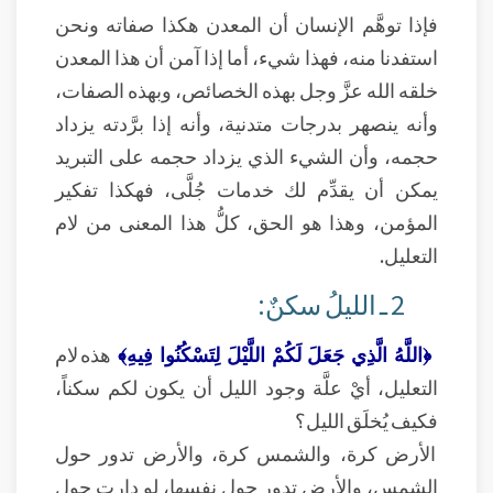
فإذا توهَّم الإنسان أن المعدن هكذا صفاته ونحن
استفدنا منه، فهذا شيء، أما إذا آمن أن هذا المعدن
خلقه الله عزَّ وجل بهذه الخصائص، وبهذه الصفات،
وأنه ينصهر بدرجات متدنية، وأنه إذا برَّدته يزداد
حجمه، وأن الشيء الذي يزداد حجمه على التبريد
يمكن أن يقدِّم لك خدمات جُلَّى، فهكذا تفكير
المؤمن، وهذا هو الحق، كلُّ هذا المعنى من لام
التعليل.
2 ـ الليلُ سكنٌ:
﴿اللَّهُ الَّذِي جَعَلَ لَكُمْ اللَّيْلَ لِتَسْكُنُوا فِيهِ﴾
هذه لام
التعليل، أيْ علَّة وجود الليل أن يكون لكم سكناً،
فكيف يُخلَق الليل؟
الأرض كرة، والشمس كرة، والأرض تدور حول
الشمس، والأرض تدور حول نفسها، لو دارت حول