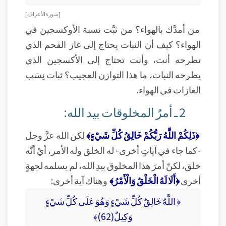
[ سورة الأعراف ]
من أمدَّك بالهواء؟ من ثبَّت نسبة الأوكسجين في
الهواء؟ كيف أن النبات يحتاج إلى غاز الفحم الذي
تطرحه أنت، وأنت تحتاج إلى الأكسجين الذي
يطرحه النبات، ما هذا التوازن العجيب؟ ثبات نِسَب
الغازات في الهواء.
2 ـ أمرُ المخلوقات بيد الله:
﴿ذَلِكُمْ اللَّهُ رَبُّكُمْ خَالِقُ كُلِّ شَيْءٍ﴾
لكن الله عزَّ وجل
-كما جاء في آياتٍ أخرى- له الخلق وله الأمر، أيْ أنَّه
خلق، لكنّ أمرَ هذا المخلوق بيدِ الله، لم يسلمه لجهةٍ
أخرى
﴿أَلَا لَهُ الْخَلْقُ وَالْأَمْرُ﴾
وهناك آية أخرى:
﴿ اللَّهُ خَالِقُ كُلِّ شَيْءٍ وَهُوَ عَلَى كُلِّ شَيْءٍ
وَكِيلٌ(62)﴾