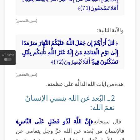
أَفَلا تَسْمَعُونَ(71)﴾
[ سورة القصص ]
والآية الثانية:
﴿
قُلْ أَرَأَيْتُمْ إِن جَعَلَ اللَّهُ عَلَيْكُمُ النَّهَارَ سَرْمَدًا
إِلَىٰ يَوْمِ الْقِيَامَةِ مَنْ إِلَٰهٌ غَيْرُ اللَّهِ يَأْتِيكُم بِلَيْلٍ
وضع داكن
تَسْكُنُونَ فِيهِ ۖ
أَفَلَا تُبْصِرُونَ(72)﴾
[ سورة القصص ]
هذه من آيات الله الدالَّة على عظمته.
2 ـ البُعد عن الله ينسي الإنسانَ
نعمَ الله:
قال سبحانه
﴿إِنَّ اللَّهَ لَذُو فَضْلٍ عَلَى النَّاسِ﴾
فالإنسان من بُعده عن الله عزَّ وجل يتعامى عن
النعم الأساسيَّة الصارخة الواضحة، يبحث عن شيء