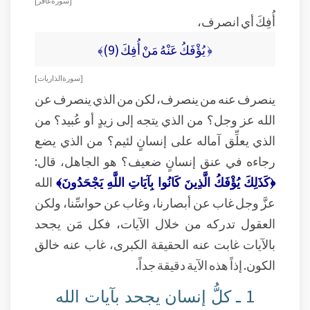
[ سورة غافر ]
أُفِكَ أي انصرف،
﴿ يُؤْفَكُ عَنْهُ مَنْ أُفِكَ (9)﴾
[ سورة الذاريات ]
ينصرف عنه من ينصرف، لكن من الذي ينصرف عن
الله عز وجل؟ من الذي يتجه إلى زيدٍ أو عُبيد؟ من
الذي يعلِّق آماله على إنسانٍ لئيم؟ من الذي يضع
رجاءه في عنق إنسانٍ ضعيف؟ هو الجاهل، قال:
﴿كَذَلِكَ يُؤْفَكُ الَّذِينَ كَانُوا بِآيَاتِ اللَّهِ يَجْحَدُونَ﴾
الله
عزَّ وجل غاب عن أبصارنا، وغاب عن حواسِّنا، ولكن
العقول تدركه من خلال الآيات، فكل مَن يجحد
بالآيات غابت عنه الحقيقة الكبرى، غاب عنه خالق
الكون. إذاً هذه الآية دقيقة جداً.
1 ـ كلُّ إنسان يجحد بآيات الله