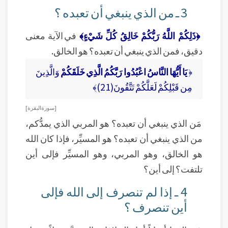
3 ـ من الذي ينبغي أن تعبده ؟
﴿ذَلِكُمْ اللَّهُ رَبُّكُمْ خَالِقُ كُلِّ شَيْءٍ﴾
في الآية معنى
دقيق، فمن الذي ينبغي أن تعبده؟ هو الخالق.
﴿
يَا أَيُّهَا النَّاسُ اعْبُدُوا رَبَّكُمُ الَّذِي خَلَقَكُمْ
وَالَّذِينَ
مِن قَبْلِكُمْ لَعَلَّكُمْ تَتَّقُونَ(21)﴾
[ سورة البقرة ]
مَن الذي ينبغي أن تعبده؟ هو المربي الذي يمدُّكم،
من الذي ينبغي أن تعبده؟ هو المسيِّر، فإذا كان الله
هو الخالق، وهو المربي، وهو المسيِّر فإلى أين
تلتفت؟ إلى أين؟
4 ـ إذا لم تنصرف إلى الله فإلى
أين تنصرف ؟