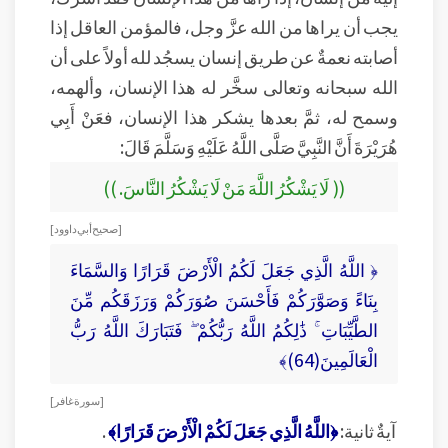
يجب أن يراها من الله عزَّ وجل، فالمؤمن العاقل إذا
أصابته نعمةٌ عن طريق إنسان يسجُد لله أولاً على أن
الله سبحانه وتعالى سخَّر له هذا الإنسان، وألهمه،
وسمح له، ثمَّ بعدها يشكر هذا الإنسان، فعَنْ أَبِي
هُرَيْرَةَ أَنَّ النَّبِيَّ صَلَّى اللَّهُ عَلَيْهِ وَسَلَّمَ قَالَ:
(( لَا يَشْكُرُ اللَّهَ مَنْ لَا يَشْكُرُ النَّاسَ. ))
[ صحيح أبي داوود ]
﴿ اللَّهُ الَّذِي جَعَلَ لَكُمُ الْأَرْضَ قَرَارًا وَالسَّمَاءَ
بِنَاءً وَصَوَّرَكُمْ فَأَحْسَنَ صُوَرَكُمْ وَرَزَقَكُم مِّنَ
الطَّيِّبَاتِ ۚ ذَٰلِكُمُ اللَّهُ رَبُّكُمْ ۖ فَتَبَارَكَ اللَّهُ رَبُّ
الْعَالَمِينَ(64)﴾
[ سورة غافر ]
آيةٌ ثانية:
﴿اللَّهُ الَّذِي جَعَلَ لَكُمْ الْأَرْضَ قَرَارًا﴾
.