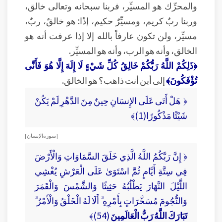
والمحرِّك هو المسيِّر، فربنا سبحانه وتعالى خالق،
وربنا ربٌ كريم، ومسيِّرٌ حكيم، إذًا: هو خالقٌ، ربٌ،
مسيِّر، ولن تكون عارفاً بالله إلا إذا عرفت أنه هو
الخالق، وأنه هو الرب، وأنه هو المسيِّر.
﴿ذَلِكُمْ اللَّهُ رَبُّكُمْ خَالِقُ كُلِّ شَيْءٍ لَا إِلَهَ إِلَّا هُوَ فَأَنَّى
تُؤْفَكُونَ﴾
إلى أين أنت ذاهب؟ هو الخالق.
﴿ هَلْ أَتَى عَلَى الإِنسَانِ حِينٌ مِنَ الدَّهْرِ لَمْ يَكُنْ
شَيْئًا مَذْكُورًا(1)﴾
[ سورة الإنسان ]
﴿ إِنَّ رَبَّكُمُ اللَّهُ الَّذِي خَلَقَ السَّمَاوَاتِ وَالْأَرْضَ
فِي سِتَّةِ أَيَّامٍ ثُمَّ اسْتَوَىٰ عَلَى الْعَرْشِ يُغْشِي
اللَّيْلَ النَّهَارَ يَطْلُبُهُ حَثِيثًا وَالشَّمْسَ وَالْقَمَرَ
وَالنُّجُومَ مُسَخَّرَاتٍ بِأَمْرِهِ ۗ أَلَا لَهُ الْخَلْقُ وَالْأَمْرُ ۗ
تَبَارَكَ اللَّهُ رَبُّ الْعَالَمِينَ
(54)﴾