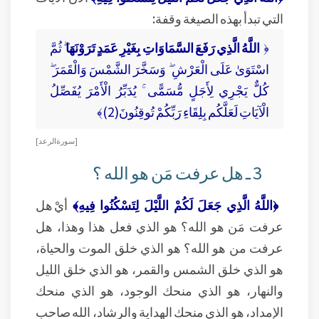
التي تبدأ بهذه الصيغة وقفة:
﴿
اللَّهُ الَّذِي رَفَعَ السَّمَاوَاتِ بِغَيْرِ عَمَدٍ تَرَوْنَهَا
ۖ ثُمَّ
اسْتَوَىٰ عَلَى الْعَرْشِ ۖ وَسَخَّرَ الشَّمْسَ وَالْقَمَرَ ۖ
كُلٌّ يَجْرِي لِأَجَلٍ مُّسَمًّى ۚ يُدَبِّرُ الْأَمْرَ يُفَصِّلُ
الْآيَاتِ لَعَلَّكُم بِلِقَاءِ رَبِّكُمْ تُوقِنُونَ(2)﴾
[ سورة الرعد ]
3 ـ هل عرفت مَن هو الله ؟
﴿اللَّهُ الَّذِي جَعَلَ لَكُمْ اللَّيْلَ لِتَسْكُنُوا فِيهِ﴾
أيْ هل
عرفت مَن هو الله؟ هو الذي فعل هذا وهذا، هل
عرفت من هو الله؟ هو الذي خلق الموت والحياة،
هو الذي خلق الشمس والقمر، هو الذي خلق الليل
والنهار، هو الذي منحك الوجود، هو الذي منحك
الإمداد، هو الذي منحك الهداية والرشاد، الله صاحب