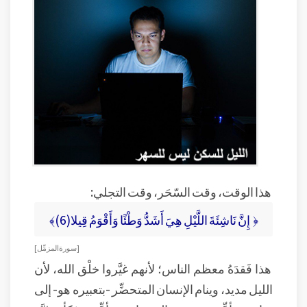
هذا الوقت، وقت السّحَر، وقت التجلي:
﴿ إِنَّ نَاشِئَةَ اللَّيْلِ هِيَ أَشَدُّ وَطْئًا وَأَقْوَمُ قِيلا(6)﴾
[ سورة المزمِّل ]
هذا فَقدَهُ معظم الناس؛ لأنهم غيَّروا خلْق الله، لأن
الليل مديد، وينام الإنسان المتحضِّر -بتعبيره هو- إلى