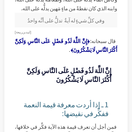
وابنه الذي كان نقطةً من ماءٍ مَهين يدلُّه على الله.
وفي كلِّ شيءٍ له آيةٌ تدلُّ على أنَّه واحدُ
[ لبيد بن ربيعة ]
قال سبحانه:
﴿إِنَّ اللَّهَ لَذُو فَضْلٍ عَلَى النَّاسِ وَلَكِنَّ
أَكْثَرَ النَّاسِ لَا يَشْكُرُونَ﴾
.
إِنَّ اللَّهَ لَذُو فَضْلٍ عَلَى النَّاسِ وَلَكِنَّ
أَكْثَرَ النَّاسِ لَا يَشْكُرُونَ
1 ـ إذا أردت معرفة قيمة النعمة
ففكِّر في نقيضها:
فمن أجل أن تعرف قيمة هذه الآية فكِّر في خلافها،