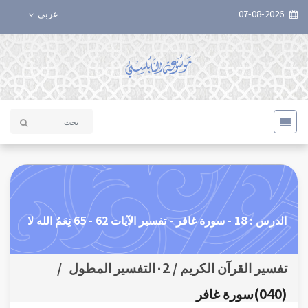
07-08-2026
عربي
الدرس : 18 - سورة غافر - تفسير الآيات 62 - 65 نِعَمُ الله لا
تفسير القرآن الكريم / ٠2التفسير المطول
/
(040)سورة غافر