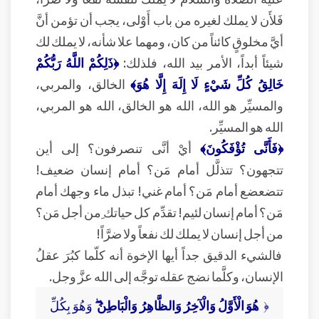
فَلأَن لا يملك لغيره من باب أَوْلى، يجب أن تؤمن أنَّ
أيَّ مخلوقٍ كائناً من كان، ومهما علا شأنه، لا يملك لك
شيئاً أبداً، الأمر بيد الله، فلذلك:
﴿ذَلِكُمْ اللَّهُ رَبُّكُمْ
خَالِقُ كُلِّ شَيْءٍ لَا إِلَهَ إِلَّا هُوَ﴾
الخالق، والمربي،
والمسيِّر هو الله، الله هو الخالق، الله هو المربي،
الله هو المسيِّر.
﴿فَأَنَّى تُؤْفَكُونَ﴾
أيْ أنَّى تنصرفون؟ إلى أين
تتجهون؟ تتذلَّل أمام مَن؟ أمام إنسان ضعيف!
تتضعضع أمام مَن؟ أمام غني! تبذل ماء وجهك أمام
مَن؟ أمام إنسان لئيم! تقدِّم كل حياتك ِمن أجل مَن؟
من أجل إنسان لا يملك لك نفعاً ولا ضرَّاً!
فالشيء الدقيق جداً أيها الإخوة أنه كلّما كبُرَ عقلُ
الإنسان، وكلَّما نضج عقله توجَّه إلى الله عزَّ وجل.
﴿
هُوَ الْأَوَّلُ وَالْآخِرُ وَالظَّاهِرُ وَالْبَاطِنُ ۖ
وَهُوَ بِكُلِّ