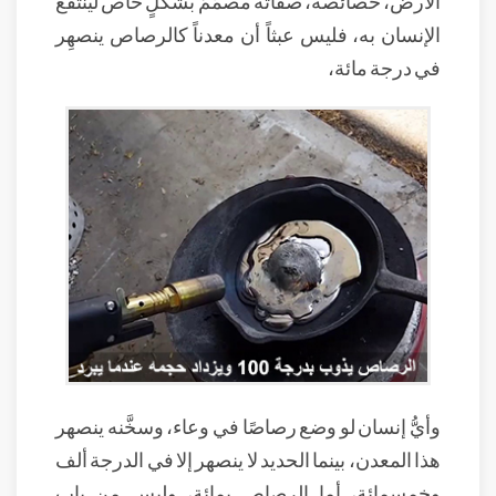
الأرض، خصائصه، صفاته مصمَّمٌ بشكلٍ خاص لينتفع
الإنسان به، فليس عبثاً أن معدناً كالرصاص ينصهِر
في درجة مائة،
وأيُّ إنسان لو وضع رصاصًا في وعاء، وسخَّنه ينصهر
هذا المعدن، بينما الحديد لا ينصهر إلا في الدرجة ألف
وخمسمائة، أما الرصاص بمائة، وليس من باب