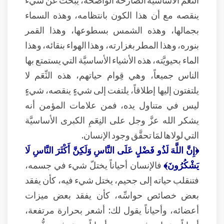
ينقصه مع أن هذا الكون بانتظامه، وهذه السماء
بجمالها، وهذه الشمس بسطوعها، وهذا القمر
بنوره، وهذا المطر بغزارته، وهذا الهواء بنقائه، وهذا
الماء بحيويَّته، هذه الأشياء الأساسيَّة التي يستمتع بها
الناس جميعاً، وهي قِوام حياتهم، هذه النِّعَم لا
يلتفتون إليها إطلاقاً، يلتفت إلى شيءٍ ينقصه، شيءٍ
ليس في متناول يده، فمن علامات المؤمن أنه
يشكر الله عزَّ وجل على النِعَمِ الكبرى الأساسيَّة
التي لولاها لمَا تحقَّق وجود الإنسان.
﴿إِنَّ اللَّهَ لَذُو فَضْلٍ عَلَى النَّاسِ وَلَكِنَّ أَكْثَرَ النَّاسِ لَا
يَشْكُرُونَ﴾
فالإنسان أحياناً يختلّ شيء في جسمه،
فتنقلب حياته إلى جحيم، يختل شيء فيه، كأن يفقد
بعض خصائص حواسِّه، كأن يفقد بعض ميزات
أعضائه، وأحياناً يقول لك: أشعر بحرارة مرتفعة،