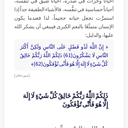
أحياناً وخزات في صدره، أحياناً ضيق في تنفُّسه،
أحياناً حساسية في تنفُّسه، فالأشياء الطفيفة جداً إذا
استمرَّت تجعل حياته جحيماً، لذا فعندما يكون
الإنسان متمتِّعًا بالنعم الكبرى فينبغي أن يشكر الله
عليها، والدليل:
﴿ إِنَّ اللَّهَ لَذُو فَضْلٍ عَلَى النَّاسِ وَلَكِنَّ أَكْثَرَ
النَّاسِ لَا يَشْكُرُونَ(61) ذَلِكُمْ اللَّهُ رَبُّكُمْ خَالِقُ
كُلِّ شَيْءٍ لَا إِلَهَ إِلَّا هُوَ فَأَنَّى تُؤْفَكُونَ(62)﴾
[ سورة غافر ]
ذَلِكُمْ اللَّهُ رَبُّكُمْ خَالِقُ كُلِّ شَيْءٍ لَا إِلَهَ
إِلَّا هُوَ فَأَنَّى تُؤْفَكُونَ