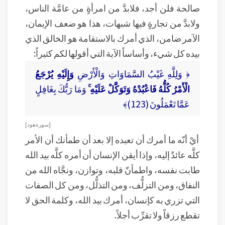
صالحة فلن أجد، فلابدَّ من امرأةٍ من عامَّة الناس،
ولابدَّ من تجارةٍ فيها شبهات، هذا هو ضعف الإيمان،
الآمر ضامن، الذي أمرك بالاستقامة هو الخالق الذي
بيده كل شيء، وأساساً الآية التي أقولها لكم كثيراً:
﴿ وَلِلَّهِ غَيْبُ السَّمَاوَاتِ وَالْأَرْضِ
وَإِلَيْهِ يُرْجَعُ
الْأَمْرُ كُلُّهُ فَاعْبُدْهُ وَتَوَكَّلْ عَلَيْهِ ۚ
وَمَا رَبُّكَ بِغَافِلٍ
عَمَّا تَعْمَلُونَ (123)﴾
[ سورة هود ]
أيْ أنّه ما أمرك أن تعبده إلا بعد أن طمأنك أن الأمر
كلَّه عائدٌ إليه، وإذا أيقن الإنسان أن أمره كلَّه بيد الله
طابت نفسه، واطمأنّ قلبه، وتوازن، ونجَّاه الله من
النفاق، ومن التزلُّف، ومن التذلُّل، ومن كل الصفات
التي تزري به كإنسان، أمرك بيد الله، وكلمة الحق لا
تقطع رزقاً ولا تقرِّب أجلاً.