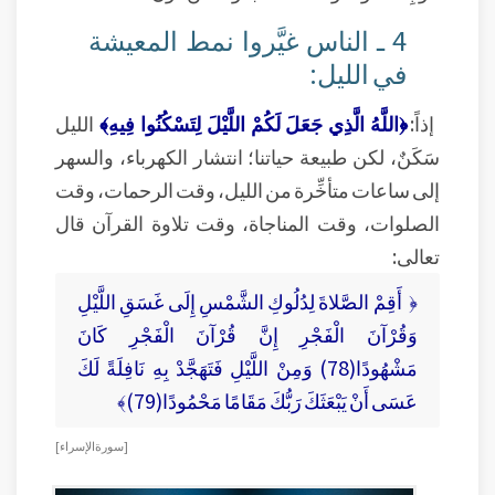
4 ـ الناس غيَّروا نمط المعيشة
في الليل:
إذاً:
﴿اللَّهُ الَّذِي جَعَلَ لَكُمْ اللَّيْلَ لِتَسْكُنُوا فِيهِ﴾
الليل
سَكَنٌ، لكن طبيعة حياتنا؛ انتشار الكهرباء، والسهر
إلى ساعات متأخِّرة من الليل، وقت الرحمات، وقت
الصلوات، وقت المناجاة، وقت تلاوة القرآن قال
تعالى:
﴿ أَقِمْ الصَّلاةَ لِدُلُوكِ الشَّمْسِ إِلَى غَسَقِ اللَّيْلِ
وَقُرْآنَ الْفَجْرِ إِنَّ قُرْآنَ الْفَجْرِ كَانَ
مَشْهُودًا(78) وَمِنْ اللَّيْلِ فَتَهَجَّدْ بِهِ نَافِلَةً لَكَ
عَسَى أَنْ يَبْعَثَكَ رَبُّكَ مَقَامًا مَحْمُودًا(79)﴾
[ سورة الإسراء ]