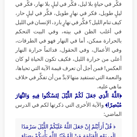
فكِّر في حياةٍ بلا ليل، فكِّر في ليلٍ بلا نهار، فكِّر في
ليلٍ طويل، فكر في نهارٍ طويل، فكِّر في ليلٍ حار،
كيف تنام الليل؟ فكِّر في نهارٍ بارد، الإنسان في الليل
في أغلب الظن في بيته، وفي البيت التحكم
بالحرارة ممكن، أما في النهار فهو في الطرقات،
وفي الأعمال، وفي الحقول، فدائماً حرارة النهار
أعلى من حرارة الليل، فكيف تكون الحياة لو كان
العكس! فمن أجل أن تعرف قيمة الآية التي تحياها،
والنعمة التي تستفيد منها لابدَّ من أن تفكِّر في خلاف
ما هي عليه.
﴿اللَّهُ الَّذِي جَعَلَ لَكُمْ اللَّيْلَ لِتَسْكُنُوا فِيهِ وَالنَّهَارَ
مُبْصِرًا﴾
والآية الأخرى التي ذكرتها لكم في الدرس
الماضي:
﴿ قُلْ أَرَأَيْتُمْ إِنْ جَعَلَ اللَّهُ عَلَيْكُمْ اللَّيْلَ سَرْمَدًا
إِلَى يَوْمِ الْقِيَامَةِ مَنْ إِلَهٌ غَيْرُ اللَّهِ يَأْتِيكُمْ بِضِيَاءٍ