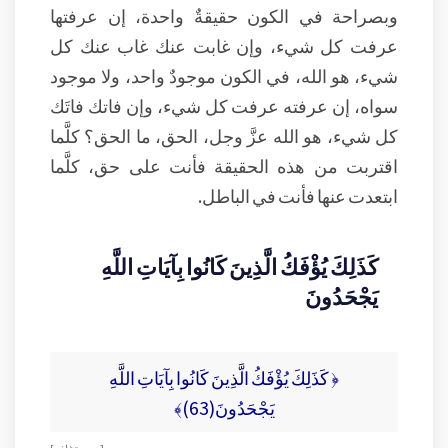
وبصراحة في الكون حقيقةٌ واحدة، إن عرفتها
عرفت كل شيء، وإن غابت عنك غاب عنك كل
شيء، هو الله، في الكون موجودٌ واحد، ولا موجود
سواه، إن عرفته عرفت كل شيء، وإن فاتك فاتَك
كل شيء، هو الله عزَّ وجل، الحق، ما الحق؟ كلَّما
اقتربت من هذه الحقيقة فأنت على حق، كلَّما
ابتعدت عنها فأنت في الباطل.
كَذَلِكَ يُؤْفَكُ الَّذِينَ كَانُوا بِآيَاتِ اللَّهِ
يَجْحَدُونَ
﴿ كَذَلِكَ يُؤْفَكُ الَّذِينَ كَانُوا بِآيَاتِ اللَّهِ
يَجْحَدُونَ(63)﴾