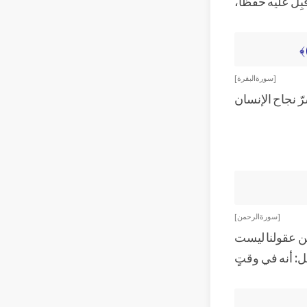
أقبِل عليه حفظاً،
[ سورة البقرة ]
رّ نجاح الإنسان
[ سورة الرحمن ]
كن عقولنا ليست
يل: أنه في وقتٍ