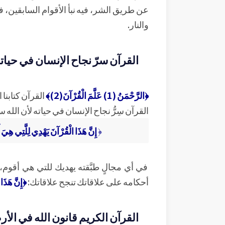
عن طريق الشر، فيه نبأ الأقوام السابقين، 
والنار.
القرآن سرّ نجاح الإنسان في حيات
﴿الرَّحْمَنُ (1) عَلَّمَ الْقُرْآنَ(2)﴾
القرآن كتابنا 
القرآن سِرُّ نجاح الإنسان في حياته لأن الله 
﴿
إِنَّ هَذَا الْقُرْآنَ يَهْدِي لِلَّتِي هِيَ 
في أي مجالٍ طبَّقته يهديك للتي هي أقوم،
أحكامه على علاقاتك تنجح علاقاتك:
﴿إِنَّ هَذَا
القرآن الكريم قانون الله في الأ