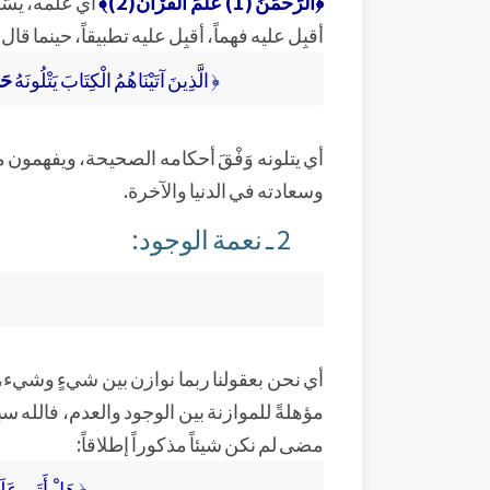
﴿الرَّحْمَنُ (1) عَلَّمَ الْقُرْآنَ(2)﴾
أي علَّمه، يسَّ
أقبِل عليه فهماً، أقبِل عليه تطبيقاً، حينما قا
﴿ الَّذِينَ آتَيْنَاهُمُ الْكِتَابَ يَتْلُونَهُ
حَقّ
أي يتلونه وَفْقَ أحكامه الصحيحة، ويفهمون مع
وسعادته في الدنيا والآخرة.
2 ـ نعمة الوجود:
أي نحن بعقولنا ربما نوازن بين شيءٍ وشيء،
مؤهلةً للموازنة بين الوجود والعدم، فالله سب
مضى لم نكن شيئاً مذكوراً إطلاقاً:
﴿ هَلْ أَتَى عَلَى