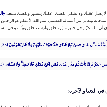
 به لا يضل عقلك ولا تشقى نفسك، عقلك يستنير ونفسك تسعد:
له سبحانه وتعالى من أسمائه العُظمى اسم الله الأعظم هو الرحمن، وم
أن الله عزّ وجل خلق ونوَّر، خلق وأرشد، خلق وبيَّن، وحي السم
أْتِيَنَّكُمْ مِنِّي هُدًى
فَمَنْ تَبِعَ هُدَايَ فَلَا خَوْفٌ عَلَيْهِمْ وَلَا هُمْ يَحْزَنُونَ
(38)﴾
 عَدُوٌّ فَإِمَّا يَأْتِيَنَّكُمْ مِنِّي هُدًى
فَمَنِ اتَّبَعَ هُدَايَ فَلَا يَضِلُّ وَلَا يَشْقَى
(123)﴾
في الدنيا والآخرة: