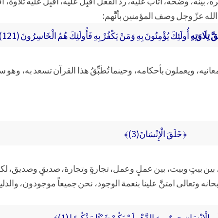
ره، بيَّنه، وضَّحه، أثاب عليه، رد الفعل أقبِل عليه، أقبِل عليه تلاوةً، 
ل الله عزّ وجل وصف المؤمنين بأنَّهم:
َ تِلَاوَتِهِ
أُولَئِكَ يُؤْمِنُونَ بِهِ وَمَنْ يَكْفُرْ بِهِ فَأُولَئِكَ هُمُ الْخَاسِرُونَ (121)﴾
انيه، ويعملون بأحكامه، وحينما تُطَبِّقُ هذا القرآن تسعد به، وهو س
﴿ خَلَقَ الْإِنْسَانَ(3)﴾
 بين بيتٍ وبيت، بين عملٍ وعمل، تجارةٍ وتجارة، صديقٍ وصديق، ل
حانه وتعالى امتنَّ علينا بنعمة الوجود، نحن جميعاً موجودون، والدل
 الْإِنْسَانِ حِينٌ مِنَ الدَّهْرِ لَمْ يَكُنْ شَيْئًا مَذْكُورًا (1)﴾