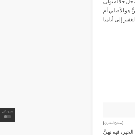
َّ جلاله تولَّى
ّ هو الأصلي أم
غفير إلى أيامنا
وضع داكن
[ صحيح البخاري ]
لخير، فيه نهيٌّ