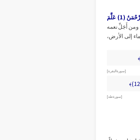
﴿الرَّحْمَنُ (1) عَلَّمَ
ن أَجَلِّ نعمه
اء إلى الأرض،
[ سورة البقرة ]
[ سورة طه ]