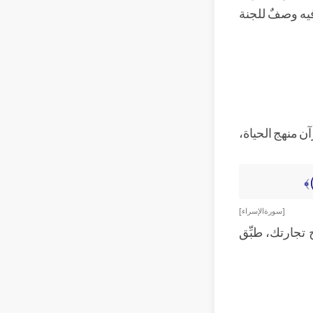
فيه وصفٌ للجنة
رآن منهج الحياة،
[ سورة الإسراء ]
تجارتك، طبِّق