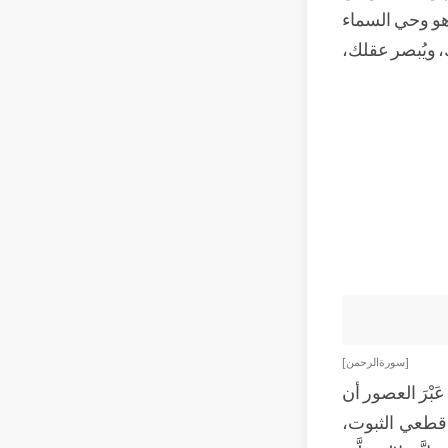
ي هو وحي السماء
ك، ويُبصر عقلك،
[ سورة الرحمن ]
َبْرَ العصور أن
ه قطعي الثبوت،