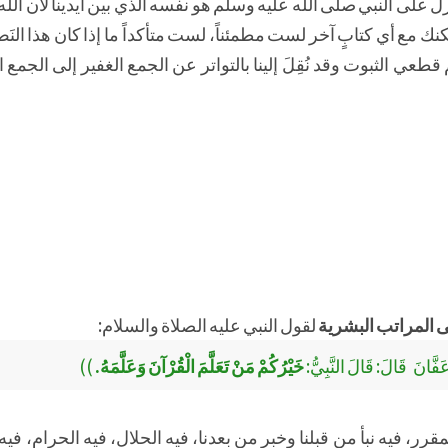
ل على النبي صلى الله عليه وسلم هو نفسه الذي بين أيدينا لأن الله جل
مع أي كتابٍ آخر لست مطمئناً، لست متأكداً ما إذا كان هذا النَصُ
طعي الثبوت وقد نُقِلَ إلينا بالتواتر عن الجمع الغفير إلى الجمع ال
لى المراتب البشرية
لقول النبي عليه الصلاة والسلام:
فَّانَ قَالَ: قَالَ النَّبِيُّ:
خَيْرُكُمْ مَنْ تَعَلَّمَ الْقُرْآنَ وَعَلَّمَهُ.
))
قرر، فيه نبأ من قبلنا وخبر من بعدنا، فيه الحلال، فيه الحرام، فيه ا