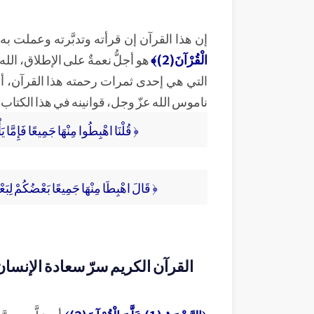
إن هذا القرآن إن قرأته وتدبَّرته وعملت
الْقُرْآنَ(2)﴾
هو أجلُّ نعمةٌ على الإطلاق، ال
التي هي إحدى ثمرات رحمته هذا القرآن، أي 
ناموس الله عزّ وجل، قوانينه في هذا الكتاب:
﴿ قُلْنَا اهْبِطُوا مِنْهَا جَمِيعًا فَإِمَّا يَ
﴿ قَالَ اهْبِطَا مِنْهَا جَمِيعًا بَعْضُكُمْ لِبَعْضٍ
القرآن الكريم سرّ سعادة الإنسان 