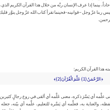
اداً، بينما إذا عرف الإنسان ربَّه من خلال هذا القرآن الكريم الذ
 ربنا عزّ وجل –قوانينه-فحينما تقرأ كتاب الله عزّ وجل ينوَّر قلب
لرحمن.
 هذا القرآن الكريم:
﴿ الرَّحْمَنُ (1) عَلَّمَ الْقُرْآنَ(2)﴾
 علَّمه أي يَسَّرَ ذكره، معنى عَلَّمه أي ألقى في روع رجالٍ كثيرين ع
 والعناية به، فعلَّمه أي يَسَّره للتعليم، علَّمه أي بيّنه، جعل