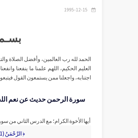
1995-12-15
بسـم 
الحمد لله رب العالمين، وأفضل الصلاة والتسل
العليم الحكيم، اللهم علمنا ما ينفعنا وانفعنا 
اجتنابه، واجعلنا ممن يستمعون القول فيتبع
سورة الرحمن حديث عن نعم الل
أيها الأخوة الكرام؛ مع الدرس الثاني من سو
﴿ الرَّحْمَنُ (1) عَلَّمَ الْقُرْآنَ (2) خَلَقَ الْإِنْسَانَ (3) عَلَّمَهُ الْبَيَانَ(4)﴾