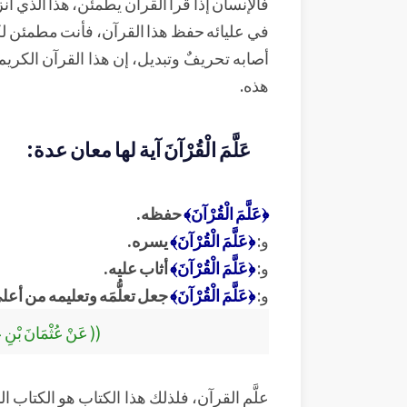
فالإنسان إذا قرأ القرآن يطمئن، هذا الذي أُنز
في عليائه حفظ هذا القرآن، فأنت مطمئن لكنك 
أصابه تحريفٌ وتبديل، إن هذا القرآن الكريم ق
هذه.
عَلَّمَ الْقُرْآنَ آية لها معان عدة:
﴿عَلَّمَ الْقُرْآنَ﴾
حفظه.
و:
﴿عَلَّمَ الْقُرْآنَ﴾
يسره.
و:
﴿عَلَّمَ الْقُرْآنَ﴾
أثاب عليه.
و:
﴿عَلَّمَ الْقُرْآنَ﴾
جعل تعلُّمَه وتعليمه من أع
(( عَنْ عُثْمَانَ بْنِ عَ
علَّم القرآن، فلذلك هذا الكتاب هو الكتاب الم