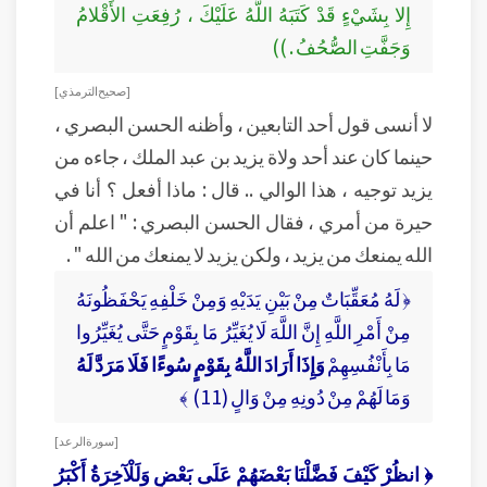
إِلا بِشَيْءٍ قَدْ كَتَبَهُ اللَّهُ عَلَيْكَ ، رُفِعَتِ الأَقْلامُ
وَجَفَّتِ الصُّحُفُ . ))
[ صحيح الترمذي ]
لا أنسى قول أحد التابعين ، وأظنه الحسن البصري ،
حينما كان عند أحد ولاة يزيد بن عبد الملك ، جاءه من
يزيد توجيه ، هذا الوالي .. قال : ماذا أفعل ؟ أنا في
حيرة من أمري ، فقال الحسن البصري : " اعلم أن
الله يمنعك من يزيد ، ولكن يزيد لا يمنعك من الله " .
﴿ لَهُ مُعَقِّبَاتٌ مِنْ بَيْنِ يَدَيْهِ وَمِنْ خَلْفِهِ يَحْفَظُونَهُ
مِنْ أَمْرِ اللَّهِ إِنَّ اللَّهَ لَا يُغَيِّرُ مَا بِقَوْمٍ حَتَّى يُغَيِّرُوا
مَا بِأَنْفُسِهِمْ
وَإِذَا أَرَادَ اللَّهُ بِقَوْمٍ سُوءًا فَلَا مَرَدَّ لَهُ
وَمَا لَهُمْ مِنْ دُونِهِ مِنْ وَالٍ (11) ﴾
[ سورة الرعد ]
﴿ انظُرْ كَيْفَ فَضَّلْنَا بَعْضَهُمْ عَلَى بَعْضٍ وَلَلْآخِرَةُ أَكْبَرُ