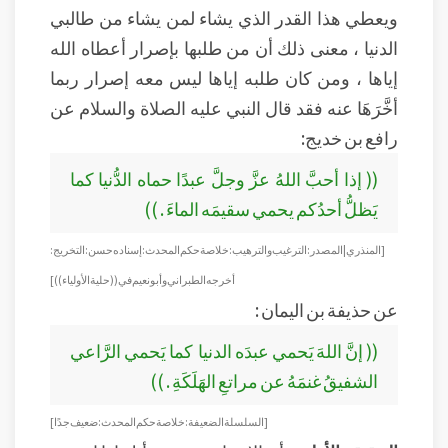
ويعطي هذا القدر الذي يشاء لمن يشاء من طالبي
الدنيا ، معنى ذلك أن من طلبها بإصرار أعطاه الله
إياها ، ومن كان طلبه إياها ليس معه إصرار ربما
أخَّرَهَا عنه فقد قال النبي عليه الصلاة والسلام عن
رافع بن خديج:
(( إذا أحبَّ اللهُ عزَّ وجلَّ عبدًا حماه الدُّنيا كما
يَظلُّ أحدُكم يحمي سقيمَه الماءَ . ))
[ المنذري | المصدر : الترغيب والترهيب : خلاصة حكم المحدث : إسناده حسن :التخريج :
أخرجه الطبراني وأبو نعيم في ((حلية الأولياء)) ]
عن حذيفة بن اليمان :
(( إنَّ اللهَ يَحمي عبدَه الدنيا كما يَحمي الرَّاعي
الشفيقُ غنمَهُ عن مراتعِ الهَلَكَةِ . ))
[ السلسلة الضعيفة : خلاصة حكم المحدث : ضعيف جدًا ]