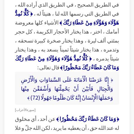
في الطريق الصحيح ، في الطريق الذي أراده الله ،
في الطريق التي رسمها الله لنا ، هنيئاً له ،
﴿ كُلًّا نُمِدُّ
هَؤُلَاء وَهَؤُلَاءِ مِنْ عَطَاءِ رَبِّكَ ﴾
الأشياء كلها معروضة
أمامك ، اختر ، هذا يختار الأحجار الكريمة ، كل حجر
بمئتي ألف ليرة ، وهذا يختار صخرة كبيرة تسحقه ،
وتدمره ، هذا يختار شيئاً ثميناً يسعد به ، وهذا يختار
شيئاً يدمره ،
﴿ كُلًّا نُمِدُّ هَؤُلَاء وَهَؤُلَاءِ مِنْ عَطَاءِ رَبِّكَ
وَمَا كَانَ عَطَاءُ رَبِّكَ مَحْظُورًا ﴾
قال تعالى :
﴿ إِنَّا عَرَضْنَا الْأَمَانَةَ عَلَى السَّمَاوَاتِ وَالْأَرْضِ
وَالْجِبَالِ فَأَبَيْنَ أَنْ يَحْمِلْنَهَا وَأَشْفَقْنَ مِنْهَا
وَحَمَلَهَا الْإِنْسَانُ إِنَّهُ كَانَ ظَلُومًا جَهُولًا (72) ﴾
[ سورة الأحزاب ]
﴿ وَمَا كَانَ عَطَاءُ رَبِّكَ مَحْظُورًا ﴾
عن أحد ، أي مخلوق
له عند الله حق ، أن يعطيه ما يريد ، لكن الله جلّ وعلا