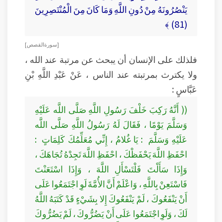
يَنْصُرُونَهُ مِنْ دُونِ اللَّهِ وَمَا كَانَ مِنَ الْمُنْتَصِرِينَ
(81) ﴾
[ سورة القصص ]
فلذلك على الإنسان أن يبحث عن مرتبة عند الله ،
ولا يكترث بمرتبته عند الناس ، عَنْ عَبْدِ اللَّهِ بْنِ
عَبَّاسٍ :
(( أَنَّهُ رَكِبَ خَلْفَ رَسُولِ اللَّهِ صَلَّى اللَّه عَلَيْهِ
وَسَلَّمَ يَوْمًا ، فَقَالَ لَهُ رَسُولُ اللَّهِ صَلَّى اللَّه
عَلَيْهِ وَسَلَّمَ : يَا غُلامُ ، إِنِّي مُعَلِّمُكَ كَلِمَاتٍ :
احْفَظِ اللَّهَ يَحْفَظْكَ ، احْفَظِ اللَّهَ تَجِدْهُ تُجَاهَكَ ،
وَإِذَا سَأَلْتَ فَلْتَسْأَلِ اللَّهَ ، وَإِذَا اسْتَعَنْتَ
فَاسْتَعِنْ بِاللَّهِ ، وَاعْلَمْ أَنَّ الأُمَّةَ لَوِ اجْتَمَعُوا عَلَى
أَنْ يَنْفَعُوكَ ، لَمْ يَنْفَعُوكَ إِلا بِشَيْءٍ قَدْ كَتَبَهُ اللَّهُ
لَكَ ، وَلَوِ اجْتَمَعُوا عَلَى أَنْ يَضُرُّوكَ ، لَمْ يَضُرُّوكَ