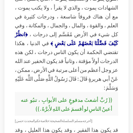
الشهادات يموت ، والذي لا يقرأ ، ولا يكتب يموت ،
مع أن هناك فروقاً شاسعة ، ودرجات كثيرة في
العلم ، والقوة ، والمال ، والجمال ، والمكانة ، وفي
كل شيء في الأرض مُقَسَّم إلى درجات ،
﴿انظُرْ
كَيْفَ فَضَّلْنَا بَعْضَهُمْ عَلَى بَعْضٍ ﴾
في الدنيا ، هكذا
تقتضي الحكمة أن يكون الناس درجات ، لكن هذه
الدرجات أولاً مؤقتة ، وثانياً قد يكون الخفير عند الله
عز وجل أعظم من أعلى مرتبة في الأرض ، ممكن ،
عَنْ أبي هريرةٍ قَالَ : قَالَ رَسُولُ اللَّهِ صَلَّى اللَّه عَلَيْهِ
وَسَلَّمَ :
(( رُبَّ أشعثَ مدفوعٍ على الأبوابِ ، تنبُو عنه
أعينُ الناسِ لو أقسمَ على اللهِ لأَبرَّهُ . ))
[ أخرجه مسلم : السلسلة الصحيحة : خلاصة حكم المحدث : حسن ]
قد يكون هذا الفقير ، وقد يكون هذا العليل ، وقد