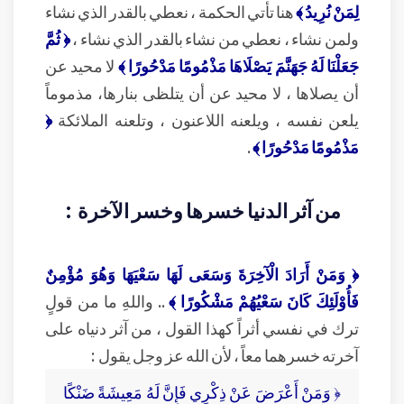
لِمَنْ نُرِيدُ ﴾
هنا تأتي الحكمة ، نعطي بالقدر الذي نشاء
ولمن نشاء ، نعطي من نشاء بالقدر الذي نشاء ،
﴿ ثُمَّ
جَعَلْنَا لَهُ جَهَنَّمَ يَصْلَاهَا مَذْمُومًا مَدْحُورًا ﴾
لا محيد عن
أن يصلاها ، لا محيد عن أن يتلظى بنارها، مذموماً
يلعن نفسه ، ويلعنه اللاعنون ، وتلعنه الملائكة
﴿
مَذْمُومًا مَدْحُورًا ﴾
.
من آثر الدنيا خسرها وخسر الآخرة :
﴿ وَمَنْ أَرَادَ الْآخِرَةَ وَسَعَى لَهَا سَعْيَهَا وَهُوَ مُؤْمِنٌ
فَأُوْلَئِكَ كَانَ سَعْيُهُمْ مَشْكُورًا ﴾
.. واللهِ ما من قولٍ
ترك في نفسي أثراً كهذا القول ، من آثر دنياه على
آخرته خسرهما معاً ، لأن الله عز وجل يقول :
﴿ وَمَنْ أَعْرَضَ عَنْ ذِكْرِي فَإِنَّ لَهُ مَعِيشَةً ضَنْكًا