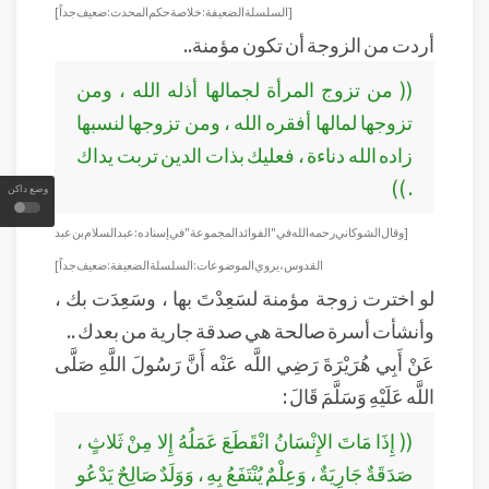
[ السلسلة الضعيفة : خلاصة حكم المحدث : ضعيف جداً ]
أردت من الزوجة أن تكون مؤمنة..
(( من تزوج المرأة لجمالها أذله الله ، ومن
تزوجها لمالها أفقره الله ، ومن تزوجها لنسبها
زاده الله دناءة ، فعليك بذات الدين تربت يداك
. ))
وضع داكن
[ وقال الشوكاني رحمه الله في "الفوائد المجموعة" في إسناده : عبد السلام بن عبد
القدوس ، يروي الموضوعات : السلسلة الضعيفة : ضعيف جداً ]
لو اخترت زوجة مؤمنة لسَعِدْتَ بها ، وسَعِدَت بك ،
وأنشأت أسرة صالحة هي صدقة جارية من بعدك ..
عَنْ أَبِي هُرَيْرَةَ رَضِي اللَّه عَنْه أَنَّ رَسُولَ اللَّهِ صَلَّى
اللَّه عَلَيْهِ وَسَلَّمَ قَالَ :
(( إِذَا مَاتَ الإِنْسَانُ انْقَطَعَ عَمَلُهُ إِلا مِنْ ثَلاثٍ ،
صَدَقَةٌ جَارِيَةٌ ، وَعِلْمٌ يُنْتَفَعُ بِهِ ، وَوَلَدٌ صَالِحٌ يَدْعُو