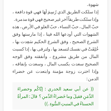
شهوة .
إذا سلكت الطريق الذي رُسِمَ لَهَا فهي قوة دافعة ،
وإذا سلكت طريقاً آخر غير صحيح فهي قوة مدمرة .
حبّ المال ، حبّ النساء ، حبّ العلو في الأرض ، هذه
الشهوات التي أودعها الله فينا ، إذا مارستها وفق
الشرع الصحيح ، وفق الشرع الحكيم سَعِدت بها ،
خُلِقَتْ في نفسك لتسعد بها ، ولترقى بها ، إذا كسبت
المال من طريق مشروع ، وأنفقته وفق الوجه
الصحيح سعدت بكسب المال ، وسعدت بإنفاقه ،
وإذا اخترت زوجة مؤمنة وابتعدت عن خضراء
الدمن :
(( عن أبي سعيد الخدري : إيَّاكُم وخضراءَ
الدِّمَنِ فقيلَ وما خَضراءُ الدِّمنِ ؟ قالَ : المرأةُ
الحسناءُ في المنبتِ السُّوءِ . ))