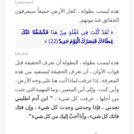
[ سورة يونس ]
هذه ليست بطولة ، كفار الأرض جميعاً سيعرفون
الحقائق عند موتهم .
﴿ لَقَدْ كُنْتَ فِي غَفْلَةٍ مِنْ هَذَا
فَكَشَفْنَا عَنْكَ
غِطَاءَكَ فَبَصَرُكَ الْيَوْمَ حَدِيدٌ
(22) ﴾
[ سورة ق ]
هذه ليست بطولة ، البطولة أن تعرف الحقيقة قبل
فوات الأوان ، أن تعرف الحقيقة لتستفيد من هذه
المعرفة ، إذا عرفت لماذا أنت هنا على وجه الأرض ،
وأين كنت ، وإلى أين المصير ، وما المهمة التي جئت
من أجلها ، عرفت كل شيء ،
" ابن آدم اطلبني
تجدني ، فإذا وجدتني وجدت كل شيء ، وإن فتك
فاتك كل شيء ، وأنا أحبّ إليك من كل شيء"
.