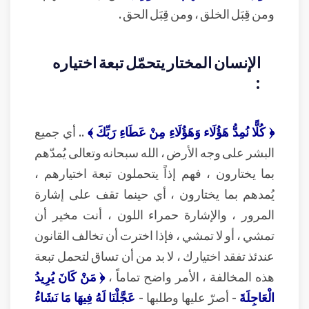
ومن قِبَل الخلق ، ومن قِبَل الحق .
الإنسان المختار يتحمّل تبعة اختياره
:
﴿ كُلًّا نُمِدُّ هَؤُلَاء وَهَؤُلَاءِ مِنْ عَطَاءِ رَبِّكَ ﴾
.. أي جميع
البشر على وجه الأرض ، الله سبحانه وتعالى يُمدّهم
بما يختارون ، فهم إذاً يتحملون تبعة اختيارهم ،
يُمدهم بما يختارون ، أي حينما تقف على إشارة
المرور ، والإشارة حمراء اللون ، أنت مخير أن
تمشي ، أو لا تمشي ، فإذا اخترت أن تخالف القانون
عندئذ تفقد اختيارك ، لا بد من أن تساق لتحمل تبعة
هذه المخالفة ، الأمر واضح تماماً ،
﴿ مَنْ كَانَ يُرِيدُ
الْعَاجِلَةَ
- أصرّ عليها وطلبها -
عَجَّلْنَا لَهُ فِيهَا مَا نَشَاءُ