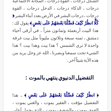
الشكل درجات ، القوة درجات ، المكانة الاجتماعية
درجات ، الذكاء درجات ، الدخل درجات ، القوة
درجات ، درجات البشر في الأرض بعدد أبناء البشر
﴿
كُلًّا انظُرْ كَيْفَ فَضَّلْنَا بَعْضَهُمْ عَلَى بَعْضٍ ﴾
يقول لك :
هذا البيت أربعمئة وثمانون متراً ، في أرقى أحياء
دمشق ، ثمنه سبعة وثلاثون مليوناً مثل بيت غرفة
واحدة لا ترى الشمس ؟ هذا بيت وهذا بيت ؟ هذا
الشيء تحت سمعنا وبصرنا ، الله عز وجل يريد من
هذه الآية شيئاً آخر .
التفضيل الدنيوي ينتهي بالموت :
﴿ انظُرْ كَيْفَ فَضَّلْنَا بَعْضَهُمْ عَلَى بَعْضٍ ﴾
.. هذا
التفضيل مؤقت ، الفقير يموت ، والغني يموت ،
القوي يموت ، والضعيف يموت ، الذي يحمل أعلى