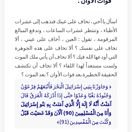
فوات الأوان :
اسأل يا أخي ، تخاف على عينك فتذهب إلى عشرات
الأطباء ، وتنتظر عشرات الساعات ، وتدفع المبالغ
المرقومة ، تقول : العين ، أخاف على عيني ، ألا
تخاف على نفسك ؟ ألا تخاف على هذه الجوهرة
التي أودعها الله فيك ؟ ألا تخاف أن يأتي ملك الموت
ولست مستعداً لهذا اللقاء ؟ ألا تخاف أن تكتشف
الحقيقة الخطيرة بعد فوات الأوان ؟ بعد الموت ؟
﴿ وَجَاوَزْنَا بِبَنِي إِسْرَائِيلَ الْبَحْرَ فَأَتْبَعَهُمْ فِرْعَوْنُ
وَجُنُودُهُ بَغْيًا وَعَدْوًا حَتَّى إِذَا أَدْرَكَهُ الْغَرَقُ قَالَ
آمَنْتُ أَنَّهُ لَا إِلَهَ إِلَّا الَّذِي آمَنَتْ بِهِ بَنُو إِسْرَائِيلَ
وَأَنَا مِنَ الْمُسْلِمِينَ (90) آلْآنَ وَقَدْ عَصَيْتَ قَبْلُ
وَكُنْتَ مِنَ الْمُفْسِدِينَ (91)﴾