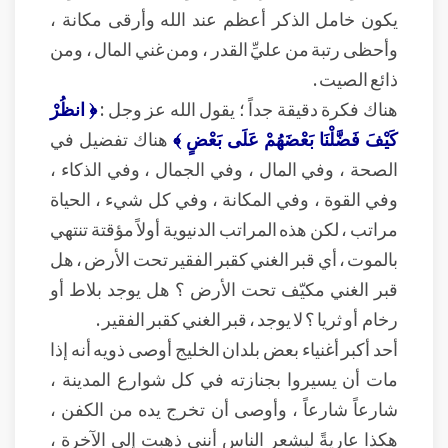
يكون خامل الذكر أعظم عند الله وأرقى مكانة ،
وأحظى رتبة من عليِّ القدر ، ومن غني المال ، ومن
ذائع الصيت .
هناك فكرة دقيقة جداً ؛ يقول الله عز وجل :
﴿ انظُرْ
كَيْفَ فَضَّلْنَا بَعْضَهُمْ عَلَى بَعْضٍ ﴾
هناك تفضيل في
الصحة ، وفي المال ، وفي الجمال ، وفي الذكاء ،
وفي القوة ، وفي المكانة ، وفي كل شيء ، الحياة
مراتب ، لكن هذه المراتب الدنيوية أولاً مؤقتة تنتهي
بالموت ، أي قبر الغني كقبر الفقير تحت الأرض ، هل
قبر الغني مكيّف تحت الأرض ؟ هل يوجد بلاط أو
رخام أو ثريا ؟ لا يوجد ، قبر الغني كقبر الفقير .
أحد أكبر أغنياء بعض بلدان الخليج أوصى ذويه أنه إذا
مات أن يسيروا بجنازته في كل شوارع المدينة ،
شارعاً شارعاً ، وأوصى أن تخرج يده من الكفن ،
هكذا عاريةً ليشعر الناس أنني ذهبت إلى الآخرة ،