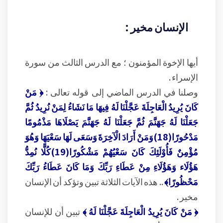
الإنسان مخير :
أيها الإخوة المؤمنون ؛ مع الدرس الثالث من سورة
الإسراء .
وصلنا في الدرس الماضي إلى قوله تعالى :
﴿ مَنْ
كَانَ يُرِيدُ الْعَاجِلَةَ عَجَّلْنَا لَهُ فِيهَا مَا نَشَاءُ لِمَنْ نُرِيدُ ثُمَّ
جَعَلْنَا لَهُ جَهَنَّمَ ثُمَّ جَعَلْنَا لَهُ جَهَنَّمَ يَصْلَاهَا مَذْمُومًا
مَدْحُورًا(18)وَمَنْ أَرَادَ الْآخِرَةَ وَسَعَى لَهَا سَعْيَهَا وَهُوَ
مُؤْمِنٌ فَأُوْلَئِكَ كَانَ سَعْيُهُمْ مَشْكُورًا(19)كُلًّا نُمِدُّ
هَؤُلَاء وَهَؤُلَاءِ مِنْ عَطَاءِ رَبِّكَ وَمَا كَانَ عَطَاءُ رَبِّكَ
مَحْظُورًا﴾
.. هذه الآيات الثلاثة تبين وتؤكد أن الإنسان
مخير .
﴿ مَنْ كَانَ يُرِيدُ الْعَاجِلَةَ عَجَّلْنَا لَهُ ﴾
تبين أن للإنسان