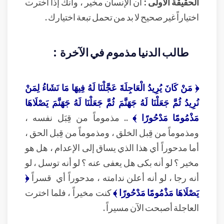
الحقيقة الأولى :
أن الإنسان مخير ، وأنك إذا اخترت
اختياراً غير صحيح لا بد من تحمل تبعة اختيارك .
طالب الدنيا مذموم في الآخرة :
﴿ مَنْ كَانَ يُرِيدُ الْعَاجِلَةَ عَجَّلْنَا لَهُ فِيهَا مَا نَشَاءُ لِمَنْ
نُرِيدُ ثُمَّ جَعَلْنَا لَهُ جَهَنَّمَ ثُمَّ جَعَلْنَا لَهُ جَهَنَّمَ يَصْلَاهَا
مَذْمُومًا مَدْحُورًا ﴾
.. مذموماً من قِبَل نفسه ،
ومذموماً من قِبل الخلق ، ومذموماً من قِبل الحق ،
أما مدحوراً أي هذا الذي يساق إلى الإعدام ، هل هو
مخير ؟ لو أنه بكى هل يعفى عنه ؟ لو أنه توسل ، لو
أنه رجا ، لو أنه أعلن ندامته ، مدحوراً أي قسراً
﴿
يَصْلَاهَا مَذْمُومًا مَدْحُورًا ﴾
كنت مخيراً ، فلما اخترت
العاجلة أصبحت الآن مسيراً .