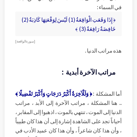
في السماء :
﴿ إِذَا وَقَعَتِ الْوَاقِعَةُ (1) لَيْسَ لِوَقْعَتِهَا كَاذِبَةٌ (2)
خَافِضَةٌ رَافِعَةٌ (3) ﴾
[ سورة الواقعة ]
هذه مراتب الدنيا .
مراتب الآخرة أبدية :
أما المشكلة :
﴿ وَلَلْآخِرَةُ أَكْبَرُ دَرَجَاتٍ وَأَكْبَرُ تَفْضِيلًا ﴾
.. هنا المشكلة ، مراتب الآخرة إلى الأبد ، مراتب
الدنيا إلى الموت ، تنتهي بالموت ، اذهبوا إلى المقابر ،
أحياناً تجد على الشاهدة إشارة إلى أن هذا كان طبيباً
، وأن هذا كان شاعراً ، وأن هذا كان عميد الأدب في