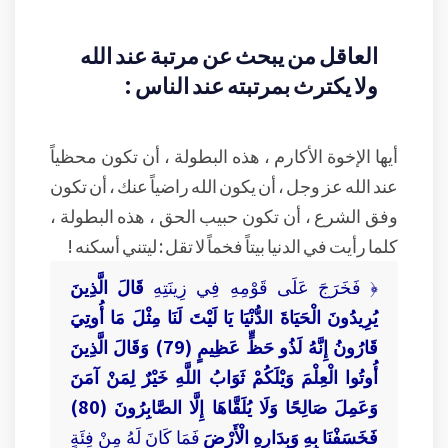
العاقل من يبحث عن مرتبة عند الله
ولا يكترث بمرتبته عند الناس :
أيها الإخوة الأكارم ، هذه البطولة ، أن تكون محظياً
عند الله عز وجل ، أن يكون الله راضياً عنك ، أن تكون
وفق الشرع ، أن تكون حبيب الحق ، هذه البطولة ،
كلما رأيت في الدنيا بيتاً فخماً لا تقل : ليتني أسكنه !
﴿ فَخَرَجَ عَلَى قَوْمِهِ فِي زِينَتِهِ
قَالَ الَّذِينَ
يُرِيدُونَ الْحَيَاةَ الدُّنْيَا يَا لَيْتَ لَنَا مِثْلَ مَا أُوتِيَ
قَارُونُ إِنَّهُ لَذُو حَظٍّ عَظِيمٍ (79) وَقَالَ الَّذِينَ
أُوتُوا الْعِلْمَ وَيْلَكُمْ ثَوَابُ اللَّهِ خَيْرٌ لِمَنْ آمَنَ
وَعَمِلَ صَالِحًا وَلَا يُلَقَّاهَا إِلَّا الصَّابِرُونَ (80)
فَخَسَفْنَا بِهِ وَبِدَارِهِ الْأَرْضَ
فَمَا كَانَ لَهُ مِنْ فِئَةٍ