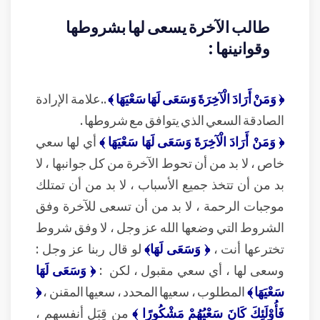
طالب الآخرة يسعى لها بشروطها
وقوانينها :
﴿ وَمَنْ أَرَادَ الْآخِرَةَ وَسَعَى لَهَا سَعْيَهَا ﴾
..علامة الإرادة
الصادقة السعي الذي يتوافق مع شروطها .
﴿ وَمَنْ أَرَادَ الْآخِرَةَ وَسَعَى لَهَا سَعْيَهَا ﴾
أي لها سعي
خاص ، لا بد من أن تحوط الآخرة من كل جوانبها ، لا
بد من أن تتخذ جميع الأسباب ، لا بد من أن تمتلك
موجبات الرحمة ، لا بد من أن تسعى للآخرة وفق
الشروط التي وضعها الله عز وجل ، لا وفق شروط
تخترعها أنت ،
﴿ وَسَعَى لَهَا﴾
لو قال ربنا عز وجل :
وسعى لها ، أي سعي مقبول ، لكن :
﴿ وَسَعَى لَهَا
سَعْيَهَا ﴾
المطلوب ، سعيها المحدد ، سعيها المقنن ،
﴿
فَأُوْلَئِكَ كَانَ سَعْيُهُمْ مَشْكُورًا ﴾
من قِبَل أنفسهم ،