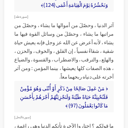
وَنَحْشُرُهُ يَوْمَ الْقِيَامَةِ أَعْمَى (124)﴾
[ سورة طه ]
آثر الدنيا ، وحصّلَ من أموالها ما يشاء ، وحصّلَ من
مراتبها ما يشاء ، وحصّلَ من وسائل القوة فيها ما
يشاء ، لأنه أعرض عن الله عز وجل فإنه يعيش حياة
شقية ، شقاءً نفسياً ، إن القلق ، والخوف ، والحزن ،
والهلع ، والترقب ، والاضطراب ، والقسوة ، والضياع
، هذه الصفات كلها يعيشها ، بينما المؤمن : ومن آثر
آخرته على دنياه ربحهما معاً.
﴿ مَنْ عَمِلَ صَالِحًا مِنْ ذَكَرٍ أَوْ أُنْثَى وَهُوَ مُؤْمِنٌ
فَلَنُحْيِيَنَّهُ حَيَاةً طَيِّبَةً وَلَنَجْزِيَنَّهُمْ أَجْرَهُمْ بِأَحْسَنِ
مَا كَانُوا يَعْمَلُونَ (97) ﴾
[ سورة النحل ]
ما قولكم ؟ اختاروا الآخرة تأتِكم الدنيا وهي راغمة ،