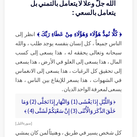
الله جلّ وعلا لا يتعامل بالتمني بل
يتعامل بالسعي :
﴿ كُلًّا نُمِدُّ هَؤُلَاء وَهَؤُلَاءِ مِنْ عَطَاءِ رَبِّكَ ﴾
انظر إلى
الناس جميعاً ، كل إنسان بنفسه يوجد طلب ، والله
سبحانه وتعالى يحققه له ، هذا يسعى إلى كسب
المال ، هذا يسعى إلى العلو في الأرض ، هذا يسعى
إلى تحقيق كل الرغبات ، هذا يسعى إلى الانغماس
في الشهوات ، هذا يسعر للإيقاع بين الناس ، هذا
يسعى لمعرفة الواحد الديان .
﴿ وَاللَّيْلِ إِذَا يَغْشَى (1) وَالنَّهَارِ إِذَا تَجَلَّى (2) وَمَا
خَلَقَ الذَّكَرَ وَالْأُنْثَى (3) إِنَّ سَعْيَكُمْ لَشَتَّى (4) ﴾
[ سورة الليل ]
كل شخص يسير في طريق ، وهنيئاً لمن كان يمشي