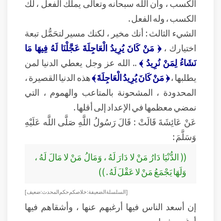
الكسب ، وأن الله سبحانه وتعالى يملك الفعل ، لك
الكسب ، وله الفعل .
الشيء الثالث : أنك مخير ، لكنك مسير لتحَمُّل تبعة
اختيارك ،
﴿ مَنْ كَانَ يُرِيدُ الْعَاجِلَةَ عَجَّلْنَا لَهُ فِيهَا مَا
نَشَاءُ لِمَنْ نُرِيدُ ﴾
.. الله عز وجل يعطي الدنيا لمن
يطلبها ،
﴿ مَنْ كَانَ يُرِيدُ الْعَاجِلَةَ ﴾
هذه الدنيا القصيرة ،
المحدودة ، المشحونة بالمتاعب والهموم ، التي
نمضي معظمها في الإعداد إلى أقلها .
عَنْ عَائِشَةَ قَالَتْ : قَالَ رَسُولُ اللَّهِ صَلَّى اللَّه عَلَيْهِ
وَسَلَّمَ :
(( الدُّنْيَا دَارُ مَنْ لا دَارَ لَهُ ، وَمَالُ مَنْ لا مَالَ لَهُ ،
وَلَهَا يَجْمَعُ مَنْ لا عَقْلَ لَهُ . ))
[ السلسلة الضعيفة : خلاصكم حكم المحدث : ضعيف ]
إن أسعد الناس فيها أرغبهم عنها ، وأشقاهم فيها