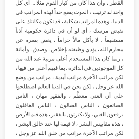
القطر ، وأن هذا كان من كبار القوم مثلاً ... أي كل
واحد له ترتيب ، الموت يضع حداً لهذه المراتب في
الدنيا ، وهذه المراتب شكلية ، قد تكون مكانتك على
نقيض مرتبتك ، أي لو أن في دائرة حكومية آذناً
مستقيماً ، لا يأكل مالاً حراماً ، يغض بصره عن
محارم الله ، يؤدي وظيفته بإخلاص ، وصدق ، وأمانة
، ربما كان هذا المستخدم أعلى مرتبة عند الله من
كل الموجودين في الدائرة ، بما فيهم أعلى من فيها ،
لكن مراتب الآخرة مراتب أبدية ، مراتب من وضع
الله عز وجل ، لكن نحن في الدنيا العالم اصطلحوا
على أن الغني معظَّم ، والفقير مهان ، الناس
الضائعون ، الناس الضالون ، الناس الغافلون
يرفعون الغني ، ولا يكترثون بالفقير ، هذه قيم الأرض
، هذه مقاييس البشر ، لا قيمة لها عند خالق البشر ،
لكن مراتب الآخرة مراتب من خلق الله عز وجل ،