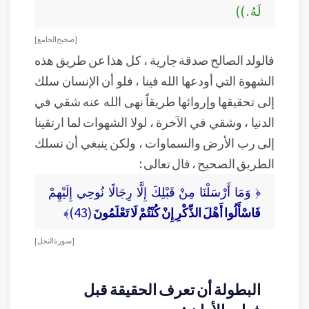
لَهُ . ))
[ صحيح الجامع ]
فالولد الصالح صدقة جارية ، كل هذا عن طريق هذه
الشهوة التي أودعها الله فينا ، فلو أن الإنسان سلك
إلى تحقيقها وإروائها طريقاً نهى الله عنه شقي في
الدنيا ، وشقي في الآخرة ، لولا الشهوات لما ارتقينا
إلى رب الأرض والسماوات ، ولكن ينبغي أن نسلك
الطريق الصحيح ، قال تعالى :
﴿ وَمَا أَرْسَلْنَا مِنْ قَبْلِكَ إِلَّا رِجَالًا نُوحِي إِلَيْهِمْ
فَاسْأَلُوا أَهْلَ الذِّكْرِ إِنْ كُنْتُمْ لَا تَعْلَمُونَ
(43)﴾
[ سورة النحل ]
البطولة أن تعرف الحقيقة قبل