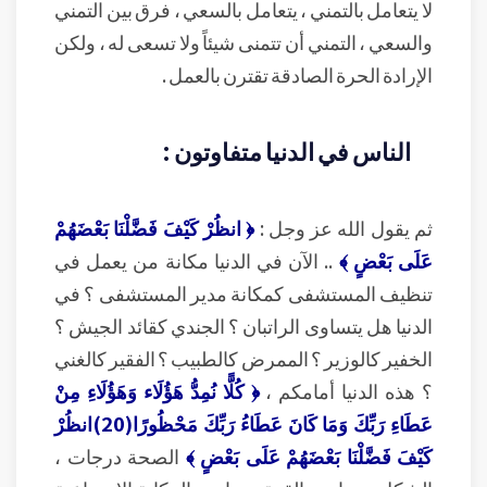
لا يتعامل بالتمني ، يتعامل بالسعي ، فرق بين التمني
والسعي ، التمني أن تتمنى شيئاً ولا تسعى له ، ولكن
الإرادة الحرة الصادقة تقترن بالعمل .
الناس في الدنيا متفاوتون :
ثم يقول الله عز وجل :
﴿ انظُرْ كَيْفَ فَضَّلْنَا بَعْضَهُمْ
عَلَى بَعْضٍ ﴾
.. الآن في الدنيا مكانة من يعمل في
تنظيف المستشفى كمكانة مدير المستشفى ؟ في
الدنيا هل يتساوى الراتبان ؟ الجندي كقائد الجيش ؟
الخفير كالوزير ؟ الممرض كالطبيب ؟ الفقير كالغني
؟ هذه الدنيا أمامكم ،
﴿ كُلًّا نُمِدُّ هَؤُلَاء وَهَؤُلَاءِ مِنْ
عَطَاءِ رَبِّكَ وَمَا كَانَ عَطَاءُ رَبِّكَ مَحْظُورًا(20)انظُرْ
كَيْفَ فَضَّلْنَا بَعْضَهُمْ عَلَى بَعْضٍ ﴾
الصحة درجات ،