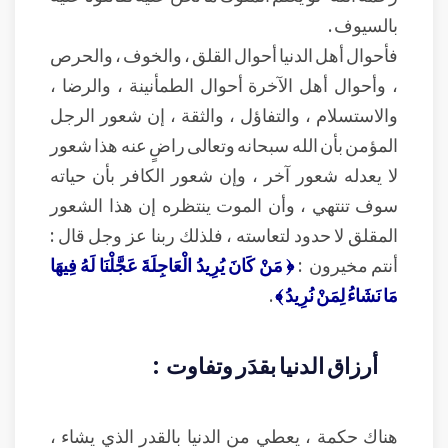
بالسيوف .
فأحوال أهل الدنيا أحوال القلق ، والخوف ، والحرص
، وأحوال أهل الآخرة أحوال الطمأنينة ، والرضا ،
والاستسلام ، والتفاؤل ، والثقة ، إن شعور الرجل
المؤمن بأن الله سبحانه وتعالى راضٍ عنه هذا شعور
لا يعدله شعور آخر ، وإن شعور الكافر بأن حياته
سوف تنتهي ، وأن الموت ينتظره إن هذا الشعور
المقلق لا حدود لتعاسته ، فلذلك ربنا عز وجل قال :
أنتم مخيرون :
﴿ مَنْ كَانَ يُرِيدُ الْعَاجِلَةَ عَجَّلْنَا لَهُ فِيهَا
مَا نَشَاءُ لِمَنْ نُرِيدُ ﴾
.
أرزاق الدنيا بقدَر وتفاوت :
هناك حكمة ، يعطي من الدنيا بالقدر الذي يشاء ،