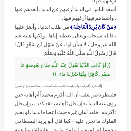
أرغبهم فيها .
أسعد الناس في الدنيا أرغبهم عن الدنيا ، أبعدهم عنها
، وأشقاهم فيها أرغبهم فيها .
﴿ مَنْ كَانَ يُرِيدُ الْعَاجِلَةَ ﴾
من طلب الدنيا ، وأصَرَّ عليها
، فالله سبحانه وتعالى يعطيه إياها ، ولكنها هينة عند
الله عز وجل ، لا شأن لها . عَنْ سَهْلِ بْنِ سَعْدٍ قَالَ :
قَالَ رَسُولُ اللَّهِ صَلَّى اللَّهُ عَلَيْهِ وَسَلَّمَ :
(( لَوْ كَانَتِ الدُّنْيَا تَعْدِلُ عِنْدَ اللَّهِ جَنَاحَ بَعُوضَةٍ مَا
سَقَى كَافِرًا مِنْهَا شَرْبَةَ مَاء . ))
[ المنذري : الترغيب والترهيب : خلاصة حكم المحدث : إسناده صحيح أو حسن ]
فلينظر ناظر بعقله أن الله أكرم محمداً أم أهانه حين
زوى عنه الدنيا ، فإن قال : أهانه ، فقد كذب ، وإن قال
: أكرمه ، فلقد أهان غيره حيث أعطاه الدنيا ، لو يعلم
الملوك ما نحن عليه - كما قال أبو يزيد البسطامي
رحمه الله- لو يعلم الملوك ما نحن عليه لقاتلونا عليه