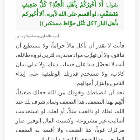
يقول:
أَلا أُخْبِرُكُمْ بِأَهْلِ الْجَنَّةِ؟ كُلُّ ضَعِيفٍ
مُتَضَعِّفٍ ، لو أقسم على الله لأبره . ألا أُخّبركم
بأهل النار ؟ كل عُتُل جوَّاظ مستكبر
))
[ أخرجه البخاري ومسلم والترمذي ]
فأنت لا تقدر أن تأكل مالاً حراماً، ولا تستطيع أن
تنافق، ولا أن تهرِّب مواد مخدرة، لتربي ثروة طائلة،
أنت لا تحصِّل دنيا على حساب دينك، ولا تدلي ببيان
كاذب، ولا تستخدم قدرتك الوظيفية على إيذاء
الناس, وابتزاز أموالهم.
تجد أن انضباطك وخوفك من الله جعلك ضعيفاً،
أَنْعِم بهذا الضعف، هذا الضعف وسام شرف لك عند
الله، لعلك لو نافقت مثلاً، أو لعلك لو استخدمت
أساليب غير مشروعة، وكسبت المال الوفير، صار
مركزك قوياً، هنا الضعف ولا أقصد به الضعف
الطبيعي، هذا الضعف الناتج عن التزامك.