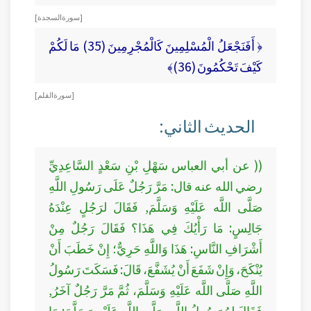
[ سورة السجدة ]
﴿ أَفَنَجْعَلُ الْمُسْلِمِينَ كَالْمُجْرِمِينَ (35) مَا لَكُمْ
كَيْفَ تَحْكُمُونَ (36)﴾
[ سورة القلم ]
الحديث الثاني:
(( عن أبي العباس سَهْلِ بْنِ سَعْدٍ السَّاعِدِيِّ
رضي الله عنه قال: مَرَّ رَجُلٌ عَلَى رَسُولِ اللَّهِ
صَلَّى اللَّه عَلَيْهِ وَسَلَّمَ, فَقَالَ لرَجُلٍ عِنْدَهُ
جَالِسٍ: مَا رَأْيُكَ فِي هَذَا؟ فَقَالَ رَجُلٌ مِنْ
أَشْرَافِ النَّاسِ: هَذَا وَاللَّهِ حَرِيٌّ؛ إِنْ خَطَبَ أَنْ
يُنْكَحَ، وَإِنْ شَفَعَ أَنْ يُشَفَّعَ، قَالَ: فَسَكَتَ رَسُولُ
اللَّهِ صَلَّى اللَّه عَلَيْهِ وَسَلَّمَ، ثُمَّ مَرَّ رَجُلٌ آخَرُ,
فَقَالَ لهُ رَسُولُ اللَّهِ صَلَّى اللَّه عَلَيْهِ وَسَلَّمَ: مَا