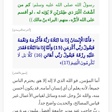
رسولُ الله صلى الله عليه وسلم:
كم من
أشْعَثَ أغْبَرَ ذي طِمْرَيْنِ لا يُؤبَه له ، لو أقسم
على الله لأبَرَّه ، منهم : البراء بنُ مالك
))
[ أخرجه الترمذي ]
﴿
فَأَمَّا الْإِنْسَانُ إِذَا مَا ابْتَلَاهُ رَبُّهُ فَأَكْرَمَهُ وَنَعَّمَهُ
فَيَقُولُ رَبِّي أَكْرَمَنِ (15) وَأَمَّا إِذَا مَا ابْتَلَاهُ فَقَدَرَ
عَلَيْهِ رِزْقَهُ فَيَقُولُ رَبِّي أَهَانَنِ
(16) كَلَّا بَل لَا
تُكْرِمُونَ الْيَتِيمَ (17)﴾
[ سورة الفجر ]
أما المؤمن, فو الله الذي لا إله إلا هو, يحترم الناس
جميعاً، لأنه يعلم أن أي إنسان أمامه, قد يكون أحسن
منه، والله عزَّ وجل عنده وسائل لقياس الأعمال غير
قياس المصالح، والحديث واضح جداً.
ربَّ حاجب عند مدير جامعة أفضل مليون مرة من