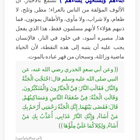
الألوف المؤلفة من الناس بالعراء؛ مطر, وثلج، لا
طعام، ولا شراب، ولا مأوى، والأطفال يموتون، فما
ذنبهم هؤلاء؟ لأنهم مسلمون فقط، هذا الذي يفعل
هذا, مصيره أسود، في خلود في النار، فالإنسان
يجب عليه أن يتنبه إلى هذه النقطة، لأن الحياة
ماضية وزائلة، وسبحان من قهر عباده بالموت.
(( وعن أبي سعدٍ الخدري رضي الله عنه، عن
النبي صلى الله عليه وسلم قال: احْتَجَّتِ الْجَنَّةُ
وَالنَّارُ, فَقَالَتِ النَّارُ: فِيَّ الْجَبَّارُونَ وَالْمُتَكَبِّرُونَ,
وَقَالَتِ الْجَنَّةُ: فِيَّ ضُعَفَاءُ النَّاسِ وَمَسَاكِينُهُمْ,
قَالَ: فَقَضَى بَيْنَهُمَا, إِنَّكِ الْجَنَّةُ رَحْمَتِي أَرْحَمُ بِكِ
مَنْ أَشَاءُ, وَإِنَّكِ النَّارُ عَذَابِي, أُعَذِّبُ بِكِ مَنْ
أَشَاءُ, وَلِكِلاكُمَا عَلَيَّ مِلْؤُهَا ))
[ أخرجه الإمام أحمد ]