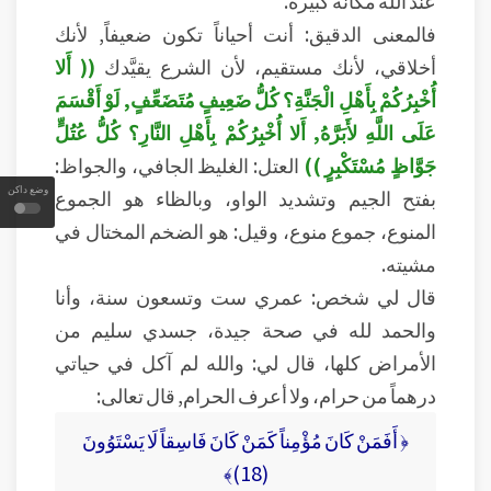
عند الله مكانة كبيرة.
فالمعنى الدقيق: أنت أحياناً تكون ضعيفاً, لأنك
أخلاقي، لأنك مستقيم، لأن الشرع يقيَّدك
(( أَلا
أُخْبِرُكُمْ بِأَهْلِ الْجَنَّةِ؟ كُلُّ ضَعِيفٍ مُتَضَعِّفٍ, لَوْ أَقْسَمَ
عَلَى اللَّهِ لأَبَرَّهُ, أَلا أُخْبِرُكُمْ بِأَهْلِ النَّارِ؟ كُلُّ عُتُلٍّ
جَوَّاظٍ مُسْتَكْبِرٍ ))
العتل: الغليظ الجافي، والجواظ:
وضع داكن
بفتح الجيم وتشديد الواو، وبالظاء هو الجموع
المنوع، جموع منوع، وقيل: هو الضخم المختال في
مشيته.
قال لي شخص: عمري ست وتسعون سنة، وأنا
والحمد لله في صحة جيدة، جسدي سليم من
الأمراض كلها، قال لي: والله لم آكل في حياتي
درهماً من حرام، ولا أعرف الحرام, قال تعالى:
﴿ أَفَمَنْ كَانَ مُؤْمِناً كَمَنْ كَانَ فَاسِقاً لَا يَسْتَوُونَ
(18)﴾