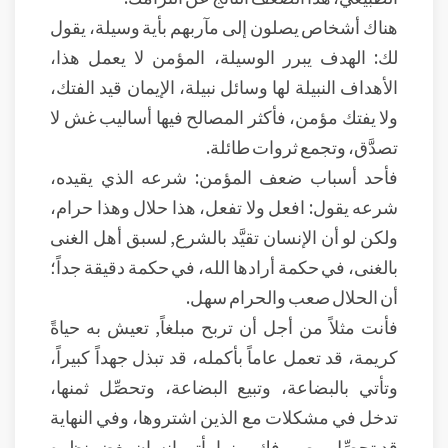
هناك أشخاص يصلون إلى مآربهم بأية وسيلة، يقول
لك: الهدف يبرر الوسيلة، المؤمن لا يعمل هذا،
الأهداف النبيلة لها وسائل نبيلة، الإيمان قيد الفتك،
ولا يفتك مؤمن، فأكثر المصالح فيها أساليب غش لا
تصدَّق، وتجمع ثروات طائلة.
فأحد أسباب ضعف المؤمن: شرعه الذي يقيده،
شرعه يقول: افعل ولا تفعل، هذا حلال وهذا حرام،
ولكن لو أن الإنسان تقيَّد بالشرع, لسبق أهل الغنى
بالغنى، في حكمة أرادها الله، في حكمة دقيقة جداً؛
أن الحلال صعب والحرام سهل.
فأنت مثلاً من أجل أن تربح مبلغاً, تعيش به حياةً
كريمة، قد تعمل عاماً بأكمله، قد تبذل جهداً كبيراً،
وتأتي بالبضاعة، وتبيع البضاعة، وتحصِّل ثمنها،
تدخل في مشكلات مع الذين اشتروها، وفي النهاية
قد تحصِّل مصروفك، بينما يأتي إنسان يغض نظره