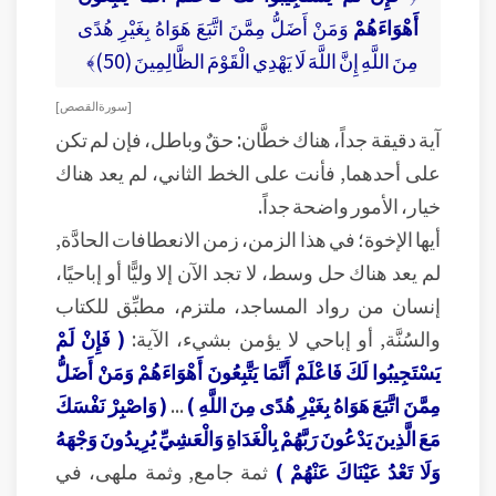
أَهْوَاءَهُمْ
وَمَنْ أَضَلُّ مِمَّنَ اتَّبَعَ هَوَاهُ بِغَيْرِ هُدًى
مِنَ اللَّهِ إِنَّ اللَّهَ لَا يَهْدِي الْقَوْمَ الظَّالِمِينَ (50)﴾
[ سورة القصص ]
آية دقيقة جداً، هناك خطَّان: حقٌ وباطل، فإن لم تكن
على أحدهما, فأنت على الخط الثاني، لم يعد هناك
خيار، الأمور واضحة جداً.
أيها الإخوة؛ في هذا الزمن، زمن الانعطافات الحادَّة,
لم يعد هناك حل وسط، لا تجد الآن إلا وليًّا أو إباحيًا،
إنسان من رواد المساجد، ملتزم، مطبِّق للكتاب
والسُنَّة, أو إباحي لا يؤمن بشيء، الآية:
( فَإِنْ لَمْ
يَسْتَجِيبُوا لَكَ فَاعْلَمْ أَنَّمَا يَتَّبِعُونَ أَهْوَاءَهُمْ وَمَنْ أَضَلُّ
مِمَّنَ اتَّبَعَ هَوَاهُ بِغَيْرِ هُدًى مِنَ اللَّهِ )
...
( وَاصْبِرْ نَفْسَكَ
مَعَ الَّذِينَ يَدْعُونَ رَبَّهُمْ بِالْغَدَاةِ وَالْعَشِيِّ يُرِيدُونَ وَجْهَهُ
وَلَا تَعْدُ عَيْنَاكَ عَنْهُمْ )
ثمة جامع, وثمة ملهى، في