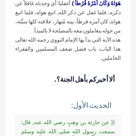
هَوَاهُ وَكَانَ أَمْرُهُ فُرُطاً )
أغفلنا: أي وجدناه غافلاً عن
ذكره، فلما غفل عن ذكر الله, اتبع هواه، فلما اتبع
هواه, كان أمره فرطاً، بيته مُنهار، علاقته كلها سيِّئة،
من حوله يتعاملون معه بالمصلحة لا بالمبدأ.
هذه الآية التي بدأ بها الإمام النووي رحمه الله تعالى
هذا الباب، باب فضل ضعف المسلمين والفقراء
الخاملين.
ألا أخبركم بأهل الجنة؟.
الحديث الأول:
(( عن حارثة بن وهبٍ رضي الله عنه, قال:
سمعت رسول الله صلى الله عليه وسلم