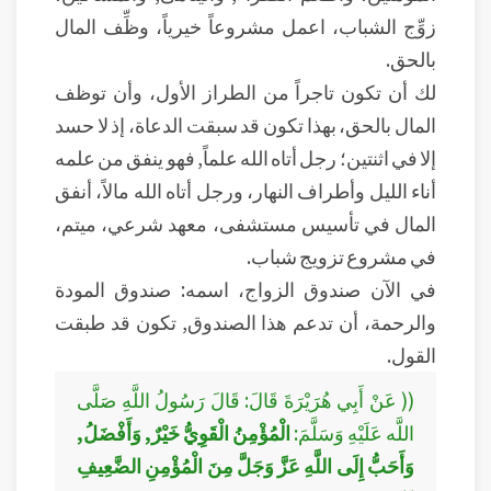
زوِّج الشباب، اعمل مشروعاً خيرياً، وظِّف المال
بالحق.
لك أن تكون تاجراً من الطراز الأول، وأن توظف
المال بالحق، بهذا تكون قد سبقت الدعاة، إذ لا حسد
إلا في اثنتين؛ رجل أتاه الله علماً, فهو ينفق من علمه
أناء الليل وأطراف النهار، ورجل أتاه الله مالاً، أنفق
المال في تأسيس مستشفى، معهد شرعي، ميتم،
في مشروع تزويج شباب.
في الآن صندوق الزواج، اسمه: صندوق المودة
والرحمة، أن تدعم هذا الصندوق, تكون قد طبقت
القول.
(( عَنْ أَبِي هُرَيْرَةَ قَالَ: قَالَ رَسُولُ اللَّهِ صَلَّى
اللَّه عَلَيْهِ وَسَلَّمَ:
الْمُؤْمِنُ الْقَوِيُّ خَيْرٌ, وَأَفْضَلُ,
وَأَحَبُّ إِلَى اللَّهِ عَزَّ وَجَلَّ مِنَ الْمُؤْمِنِ الضَّعِيفِ