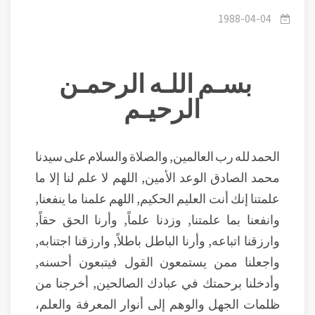
الجنة - فضل ضعفة المسلمين والفقراء الخاملين.
1988-04-04
بسـم اللـه الرحمـن
الرحيـم
الحمد لله رب العالمين, والصلاة والسلام على سيدنا
محمد الصادق الوعد الأمين, اللهم لا علم لنا إلا ما
علمتنا إنك أنت العليم الحكيم, اللهم علمنا ما ينفعنا,
وانفعنا بما علمتنا, وزدنا علماً, وأرنا الحق حقاً,
وارزقنا اتباعه, وأرنا الباطل باطلاً, وارزقنا اجتنابه,
واجعلنا ممن يستمعون القول فيتبعون أحسنه,
وأدخلنا برحمتك في عبادك الصالحين, أخرجنا من
ظلمات الجهل والوهم إلى أنوار المعرفة والعلم،