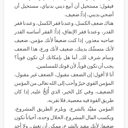
فيقول: مستحيل أن أبيع ديني بدنياي، مستحيل أن
أضحي بديني، إذاً: ضعيف.
هناك ضعف الكسل، وعندنا فقر الكسل، وعندنا فقر
القدر، وعندنا فقر الإنفاق، إذاً: الفقر أساسه القدر
صاحبه معذور، إذا كنت ضعيفاً لأنك مؤمن، ضعيف
لأنك متمسِّك بدينك، ضعيف لأنك ورع، هذا الضعف
وسام شرف لك, أما هل بإمكانك أن تكون قوياً؟
يجب أن تكون قوياً, لأن قوتك للمسلمين.
أنا لا أقول: إن الضعف مقبول، الضعف غير مقبول،
المؤمن القوي خيرٌ وأحب إلى الله تعالى من المؤمن
الضعيف، وفي كل الخير، الذي أُلِحُّ عليه, إذا كان
طريق القوة فيه معصية, فلا تقربه.
المؤمن مقيَّد بالشرع، ويلزم الطريق المشروع،
ويكسب المال المشروع، الحلال وحده، أحياناً تكون
ضعيفا, لأنك مقيد بالشرع، ممكن أن تغش, ولا أحد