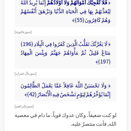
﴿
فَلَا تُعْجِبْكَ أَمْوَالُهُمْ وَلَا أَوْلَادُهُمْ
إِنَّمَا يُرِيدُ اللَّهُ
لِيُعَذِّبَهُمْ بِهَا فِي الْحَيَاةِ الدُّنْيَا وَتَزْهَقَ أَنْفُسُهُمْ
وَهُمْ كَافِرُونَ (55)﴾
[ سورة التوبة ]
﴿ لَا يَغُرَّنَّكَ تَقَلُّبُ الَّذِينَ كَفَرُوا فِي الْبِلَادِ (196)
مَتَاعٌ قَلِيلٌ ثُمَّ مَأْوَاهُمْ جَهَنَّمُ وَبِئْسَ الْمِهَادُ
(197)﴾
[ سورة آل عمران ]
﴿ وَلَا تَحْسَبَنَّ اللَّهَ غَافِلاً عَمَّا يَعْمَلُ الظَّالِمُونَ
إِنَّمَا يُؤَخِّرُهُمْ لِيَوْمٍ تَشْخَصُ فِيهِ الْأَبْصَارُ (42)﴾
[ سورة إبراهيم ]
لو كنت ضعيفاً، وكان عدوك قوياً، ما دام في معصية
الله, فأنت منتصرٌ عليه.