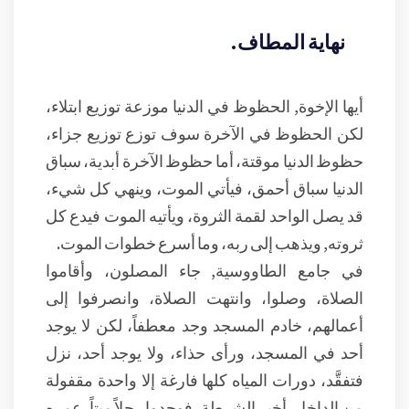
نهاية المطاف.
أيها الإخوة, الحظوظ في الدنيا موزعة توزيع ابتلاء،
لكن الحظوظ في الآخرة سوف توزع توزيع جزاء،
حظوظ الدنيا موقتة، أما حظوظ الآخرة أبدية، سباق
الدنيا سباق أحمق، فيأتي الموت، وينهي كل شيء،
قد يصل الواحد لقمة الثروة، ويأتيه الموت فيدع كل
ثروته, ويذهب إلى ربه، وما أسرع خطوات الموت.
في جامع الطاووسية, جاء المصلون، وأقاموا
الصلاة، وصلوا، وانتهت الصلاة، وانصرفوا إلى
أعمالهم، خادم المسجد وجد معطفاً، لكن لا يوجد
أحد في المسجد، ورأى حذاء، ولا يوجد أحد، نزل
فتفقَّد، دورات المياه كلها فارغة إلا واحدة مقفولة
من الداخل، أخبر الشرطة، فوجدوا رجلاً ميتاً, عمره