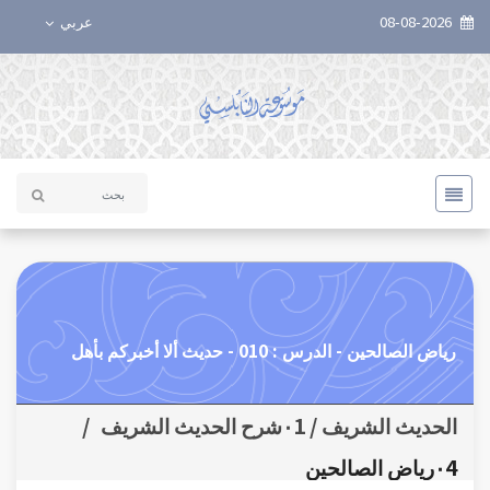
08-08-2026
عربي
رياض الصالحين - الدرس : 010 - حديث ألا أخبركم بأهل
الحديث الشريف / ٠1شرح الحديث الشريف
/
٠4رياض الصالحين