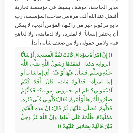
مدير الجامعة، موظف بسيط في مؤسسة تجارية
أفضل عند الله ألف مرة من صاحب المؤسسة، رب
دابةٍ مركوبةٍ خير من راكبها، المؤمن أديب، لا يمكن
أن يحتقر إنساناً؛ لا لفقره، ولا لدمامته، ولا لعاهةٍ
فيه، ولا من خموله، ولا من ضعف شأنه، أبداً.
(( إِنَّ امْرَأَةً سَوْدَاءَ, كَانَتْ تَقُمُّ الْمَسْجِدَ, أَوْ شَابًّا
-الرواية هكذا- فَفَقَدَهَا رَسُولُ اللَّهِ صَلَّى اللَّه
عَلَيْهِ وَسَلَّمَ, فَسَأَلَ عَنْهَا أَوْ عَنْهُ -أي إما شاب أو
إما امرأة- فَقَالُوا: مَاتَ، قَالَ: أَفَلا كُنْتُمْ
آذَنْتُمُونِي؟ -لمَ لم تخبروني بموته؟- فَكَأَنَّهُمْ
صَغَّرُوا أَمْرَهَا أَوْ أَمْرَهُ, فَقَالَ: دُلُّونِي عَلَى قَبْرِهِ,
فَدَلُّوهُ, فَصَلَّى عَلَيْهَا, ثُمَّ قَالَ: إِنَّ هَذِهِ الْقُبُورَ
مَمْلُوءَةٌ, ظُلْمَةً عَلَى أَهْلِهَا, وَإِنَّ اللَّهَ عَزَّ وَجَلَّ
يُنَوِّرُهَا لَهُمْ بِصَلاتِي عَلَيْهِمْ ))