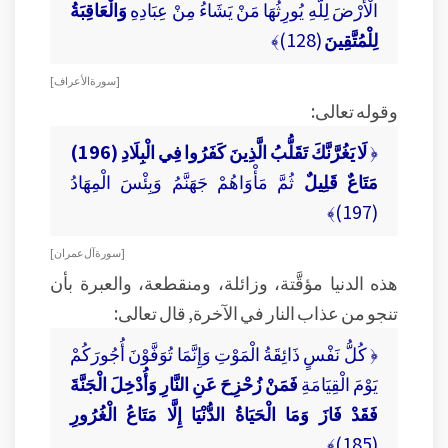
الْأَرْضَ لِلَّهِ يُورِثُهَا مَنْ يَشَاءُ مِنْ عِبَادِهِ
وَالْعَاقِبَةُ
لِلْمُتَّقِينَ
(128)﴾
[ سورة الأعراف ]
وقوله تعالى:
﴿
لَا يَغُرَّنَّكَ تَقَلُّبُ الَّذِينَ كَفَرُوا فِي الْبِلَادِ (196)
مَتَاعٌ قَلِيلٌ
ثُمَّ مَأْوَاهُمْ جَهَنَّمُ وَبِئْسَ الْمِهَادُ
(197)﴾
[ سورة آل عمران ]
هذه الدنيا مؤقَّتة، وزائلة، ومنقطعة، والعبرة بأن
تنجو من عذاب النار في الآخرة, قال تعالى:
﴿ كُلُّ نَفْسٍ ذَائِقَةُ الْمَوْتِ وَإِنَّمَا تُوَفَّوْنَ أُجُورَكُمْ
يَوْمَ الْقِيَامَةِ
فَمَنْ زُحْزِحَ عَنِ النَّارِ وَأُدْخِلَ الْجَنَّةَ
فَقَدْ فَازَ وَمَا الْحَيَاةُ الدُّنْيَا إِلَّا مَتَاعُ الْغُرُورِ
(185)﴾