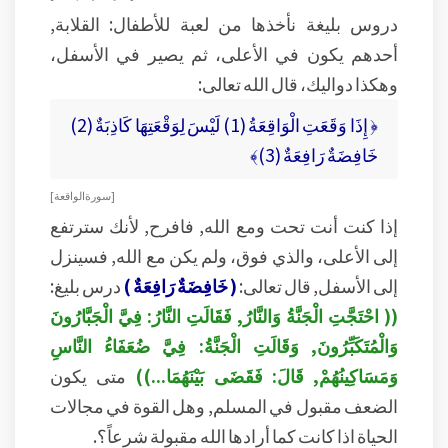
دروس بليغة نأخذها من لعبة للأطفال: القلابة,
أحدهم يكون في الأعلى، ثم يصير في الأسفل،
وهكذا دواليك، قال الله تعالى:
﴿ إِذَا وَقَعَتِ الْوَاقِعَةُ (1) لَيْسَ لِوَقْعَتِهَا كَاذِبَةٌ (2)
خَافِضَةٌ رَافِعَةٌ (3)﴾
[ سورة الواقعة ]
إذا كنت أنت تحت ومع الله, فافرح, لأنك سترتفع
إلى الأعلى، والذي فوق، ولم يكن مع الله, فسينزل
إلى الأسفل, قال تعالى:
( خَافِضَةٌ رَافِعَةٌ )
درس بليغ:
(( احْتَجَّتِ الْجَنَّةُ وَالنَّارُ, فَقَالَتِ النَّارُ: فِيَّ الْجَبَّارُونَ
وَالْمُتَكَبِّرُونَ, وَقَالَتِ الْجَنَّةُ: فِيَّ ضُعَفَاءُ النَّاسِ
وَمَسَاكِينُهُمْ, قَالَ: فَقَضَى بَيْنَهُمَا...))
متى يكون
الضعف مقبول في المسلم, وهل القوة في مجالات
الحياة اذا كانت كما أرادها الله مقبولة شرعاً؟.