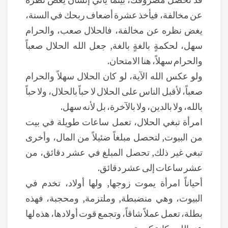
عن مخالفة، فيأخذ عشرة أضعاف ربحك في السنة،
يغض نظره عن مخالفة، فالحلال صعب، والحرام
سهل، لحكمةٍ بالغةٍ بالغة, جعل الله الحلال صعباً
والحرام سهلاً، هنا الامتحان.
ولو عكس الله الآية، لو كان الحلال سهلاً والحرام
صعباً، لأقبل الناس على الحلال لا حباً بالحلال، ولا حباً
بالله، ولا بالدين، ولا بالآخرة، بل لأنه سهل.
امرأة تبغي الحلال، تعمل ساعات طويلة في بيت
من البيوت, لتحصل مبلغاً ضئيلاً من المال، وأخرى
تبغي غير ذلك, تحصل المبلغ في عشر دقائق، من
عشر ساعات إلى عشر دقائق.
أحياناً امرأة يموت زوجها, ولها أولاد، تخدم في
البيوت، وهي منضبطة, وملتزمة, ومحجبة، فهذه
بطلة، تعمل عملاً شاقاً، وتجمع قوت أولادها، هذه لها