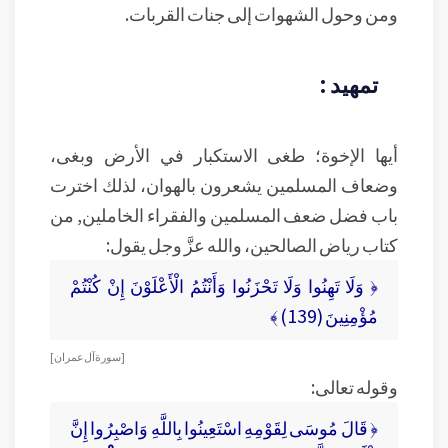
ومن وحول الشهوات إلى جنات القربات.
تمهيد :
أيها الإخوة؛ طغى الاستكبار في الأرض وبغى،
وضعاف المسلمين يشعرون بالهوان، لذلك اخترت
باب فضل ضعف المسلمين والفقراء الخاملين, من
كتاب رياض الصالحين، والله عزَّ وجل يقول:
﴿ وَلَا تَهِنُوا وَلَا تَحْزَنُوا وَأَنْتُمُ الْأَعْلَوْنَ إِنْ كُنْتُمْ
مُؤْمِنِينَ (139) ﴾
[ سورة آل عمران ]
وقوله تعالى:
﴿ قَالَ مُوسَى لِقَوْمِهِ اسْتَعِينُوا بِاللَّهِ وَاصْبِرُوا إِنَّ