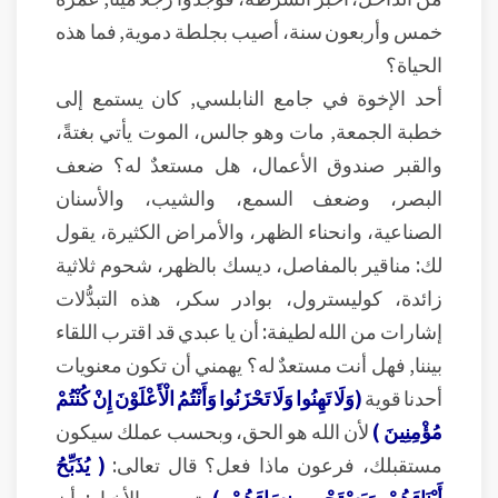
خمس وأربعون سنة، أصيب بجلطة دموية, فما هذه
الحياة؟
أحد الإخوة في جامع النابلسي, كان يستمع إلى
خطبة الجمعة, مات وهو جالس، الموت يأتي بغتةً،
والقبر صندوق الأعمال، هل مستعدٌ له؟ ضعف
البصر، وضعف السمع، والشيب، والأسنان
الصناعية، وانحناء الظهر، والأمراض الكثيرة، يقول
لك: مناقير بالمفاصل، ديسك بالظهر، شحوم ثلاثية
زائدة، كوليسترول، بوادر سكر، هذه التبدُّلات
إشارات من الله لطيفة: أن يا عبدي قد اقترب اللقاء
بيننا, فهل أنت مستعدٌ له؟ يهمني أن تكون معنويات
أحدنا قوية
(وَلَا تَهِنُوا وَلَا تَحْزَنُوا وَأَنْتُمُ الْأَعْلَوْنَ إِنْ كُنْتُمْ
مُؤْمِنِينَ )
لأن الله هو الحق، وبحسب عملك سيكون
مستقبلك، فرعون ماذا فعل؟ قال تعالى:
( يُذَبِّحُ
أَبْنَاءَهُمْ وَيَسْتَحْيِي نِسَاءَهُمْ )
تسمع بالأخبار: أن