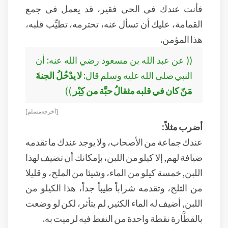
فأنت عندك في الحي فقير، قد يعمل في جمع
القمامة، عليك أن تسأل عنه، تحترمه، تطيِّب قلبه،
هذا المؤمن.
(( عن عبد الله بن مسعود رضي الله عنه: أن
النبي صلى الله عليه وسلم قال:
لا يدْخُلُ الجنةَ
مَنّ كان في قلبه مثقالُ حبَّة من كِبْر
))
[ أخرجه مسلم ]
أضرب مثلاً:
عندك جماعة من الأصحاب، ولا يوجد عندك ما تقدمه
ضيافة لهم, إلا كيلو من اللبن، بإمكانك أن تضيف لهذا
اللبن, خمسة كيلو من الماء، وشيئا من الملح، و قليلا
من الثلج، وتقدمه شراباً طيباً جداً، هذا الكيلو من
اللبن, أضيف له الماء الكثير, لم يتأثر، لكن لو وضعت
بالقطَّارة نقطة واحدة من النفط فيه لرميت به.