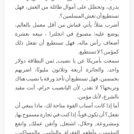
يدرى، وتحصِّل على أموال طائلة من الغش، فهل
تستطيع أن تغش المسلمين؟.
أضرب مثلاً: يأتي قماش من أقل معمل بالعالم،
يوضع عليه: مصنوع في انجلترا ، تبيعه بعشرة
أضعاف رأس ماله، فهل تستطيع أن تفعل ذلك
كمؤمن؟ لا تستطيع.
سمعت بأمريكا عن يا نصيب, ثمن البطاقة دولار
واحد، والجائزة أربعة وثلاثون مليونًا، اضربهم
بخمسين، فهل تستطيع أن تأخذ ورقة يا نصيب هناك
وتربحها؟ لا تقدر، لأن اليانصيب حرام، أنت مقيد
بالشرع، لأنك مؤمن.
أما إذا كانت أسباب القوة متاحة لك، ماذا ينبغي أن
تفعل؟ أن تكون قوياً، إذا كنت في تجارة مسموح بها,
ومشروعة, وحلال، اشتغل, وأتقن عملك, وانفع
المؤمنين، وأطعم الفقراء, واليتامى, والمساكين،