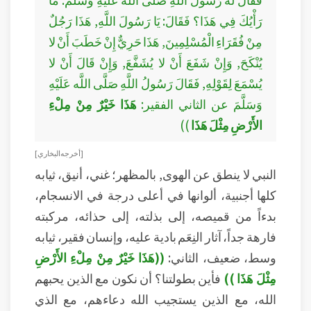
رَأْيُكَ فِي هَذَا؟ فَقَالَ: يَا رَسُولَ اللَّهِ, هَذَا رَجُلٌ
مِنْ فُقَرَاءِ الْمُسْلِمِينَ, هَذَا حَرِيٌّ إِنْ خَطَبَ أَنْ لا
يُنْكَحَ, وَإِنْ شَفَعَ أَنْ لا يُشَفَّعَ, وَإِنْ قَالَ أَنْ لا
يُسْمَعَ لِقَوْلِهِ, فَقَالَ رَسُولُ اللَّهِ صَلَّى اللَّه عَلَيْهِ
وَسَلَّمَ عن الثاني الفقير:
هَذَا خَيْرٌ مِنْ مِلْءِ
الأَرْضِ مِثْلَ هَذَا
))
[ أخرجه البخاري ]
النبي لا ينطق عن الهوى, بالمظهر؛ غني، أنيق، ثيابه
كلها أجنبية، ألوانها في أعلى درجة في الانسجام،
بدءاً من قميصه، إلى بذلته، إلى حذائه، مركبته
فارهة جداً، آثار النِعَم بادية عليه، وإنسان فقير، ثيابه
وسط، ضعيف، الثاني:
((هَذَا خَيْرٌ مِنْ مِلْءِ الأَرْضِ
مِثْلَ هَذَا ))
فأين بطولتنا؟ أن نكون مع الذين يحبهم
الله، مع الذين يستجيب الله دعاءهم، مع الذي