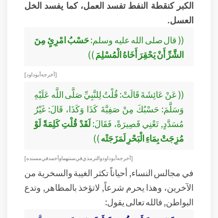
الكبر كنقطة النفط تفسد العمل، كما يفسد الخل
العسل.
(( قال صلى الله عليه وسلم:
حَسْبُ امْرِئٍ مِنَ
الشَّرِّ أَنْ يَحْقِرَ أَخَاهُ الْمُسْلِمَ
))
[ أخرجه أبو داود ]
(( عَنْ عَائِشَةَ قَالَتْ: قُلْتُ لِلنَّبِيِّ صَلَّى اللَّه عَلَيْهِ
وَسَلَّمَ: حَسْبُكَ مِنْ صَفِيَّةَ كَذَا وَكَذَا، قَالَ: غَيْرُ
مُسَدَّدٍ, تَعْنِي قَصِيرَةً، فَقَالَ:
لَقَدْ قُلْتِ كَلِمَةً لَوْ
مُزِجَتْ بِمَاءِ الْبَحْرِ لَمَزَجَتْه
))
[ أخرجه أبو داود والترمذي في سننهما وأحمد في مسنده ]
في مجالس النساء, أحياناً تكثر الغيبة والسخرية من
الآخرين، وهذا يحرم شرعاً, لاتؤخذ بالمظاهر, وتدع
البواطن, فالله تعالى يقول: