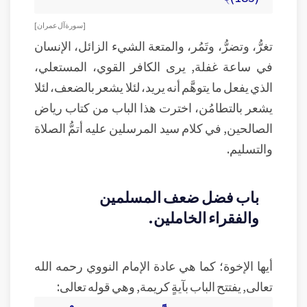
[ سورة آل عمران ]
تغرُّ، وتضرُّ، وتَمُر، والمتعة الشيء الزائل، الإنسان
في ساعة غفلة, يرى الكافر القوي، المستعلي،
الذي يفعل ما يتوهَّم أنه يريد، لئلا يشعر بالضعف، لئلا
يشعر بالتطامُن، اخترت هذا الباب من كتاب رياض
الصالحين, في كلام سيد المرسلين عليه أتمُّ الصلاة
والتسليم.
باب فضل ضعف المسلمين
والفقراء الخاملين.
أيها الإخوة؛ كما هي عادة الإمام النووي رحمه الله
تعالى, يفتتح الباب بآيةٍ كريمة, وهي قوله تعالى: