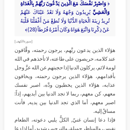
﴿
وَاصْبِرْ نَفْسَكَ مَعَ الَّذِينَ يَدْعُونَ رَبَّهُمْ بِالْغَدَاةِ
وَالْعَشِيِّ
يُرِيدُونَ وَجْهَهُ وَلَا تَعْدُ عَيْنَاكَ عَنْهُمْ
تُرِيدُ زِينَةَ الْحَيَاةِ الدُّنْيَا وَلَا تُطِعْ مَنْ أَغْفَلْنَا قَلْبَهُ
عَنْ ذِكْرِنَا وَاتَّبَعَ هَوَاهُ وَكَانَ أَمْرُهُ فُرُطاً (28)﴾
[ سورة الكهف ]
هؤلاء الذين يدعون ربَّهم، يرجون رحمته، وقَّافون
عند كلامه، حريصون على طاعته، لا تأخذهم في الله
لومة لائم، يركلون الدنيا إذا حجبتهم عن الله عزَّ وجل
بأقدامهم، هؤلاء الذين يرجون رحمته، ويخافون
عذابه، هؤلاء الذين يخطبون ودَّه، اصبر نفسك
معهم، كن معهم، ربما لا تجد الدنيا بين أيديهم، إذاً:
اصبر معهم، أما الذي تجد الدنيا بين يديه, فأنت
مساقٌ إليه.
فإذا دعا إنسان غنيّ, الكلُّ يلبي دعوته، الطعام
نفيس، والمناظر جميلة، والترحيب شديد، أما إذا دعا