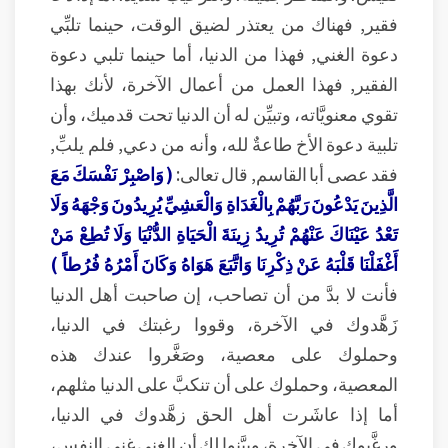
فقير, فهناك من يعتذر لضيق الوقت، حينما تلبِّي
دعوة الغني, فهذا من الدنيا، أما حينما تلبي دعوة
الفقير, فهذا العمل من أعمال الآخرة، لأنك بهذا
تقوي معنويَّاته، وتبيِّن له أن الدنيا تحت قدميك، وأن
تلبية دعوة الأخ طاعةٌ لله، وأنه من دعي, فلم يلبِّ,
فقد عصى أبا القاسم, قال تعالى:
( وَاصْبِرْ نَفْسَكَ مَعَ
الَّذِينَ يَدْعُونَ رَبَّهُمْ بِالْغَدَاةِ وَالْعَشِيِّ يُرِيدُونَ وَجْهَهُ وَلَا
تَعْدُ عَيْنَاكَ عَنْهُمْ تُرِيدُ زِينَةَ الْحَيَاةِ الدُّنْيَا وَلَا تُطِعْ مَنْ
أَغْفَلْنَا قَلْبَهُ عَنْ ذِكْرِنَا وَاتَّبَعَ هَوَاهُ وَكَانَ أَمْرُهُ فُرُطاً )
فأنت لا بدَّ من أن تصاحب، إن صاحبت أهل الدنيا
زَهَّدوك في الآخرة، وقووا رغبتك في الدنيا،
وحملوك على معصية، وصَغَّروا عندك هذه
المعصية، وحملوك على أن تنكبَّ على الدنيا مثلهم،
أما إذا عاشَرت أهل الحق زهَّدوك في الدنيا،
ورغَّبوك في الآخرة، وبيَّنوا لك أن الغنى غنى النفس،