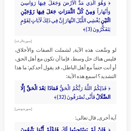
﴿ وَهُوَ الَّذِي مَدَّ الْأَرْضَ وَجَعَلَ فِيهَا رَوَاسِيَ
وَأَنْهَاراً
وَمِنْ كُلِّ الثَّمَرَاتِ جَعَلَ فِيهَا زَوْجَيْنِ
اثْنَيْنِ
يُغْشِي اللَّيْلَ النَّهَارَ إِنَّ فِي ذَلِكَ لَآيَاتٍ لِقَوْمٍ
يَتَفَكَّرُونَ (3)﴾
[ سورة الرعد ]
لو وسَّعت هذه الآية, لشملت الصفات والأخلاق،
فليس هناك حل وسط، فإما أن تكون مع أهل الحق،
أو أنت حتماً مع أهل الباطل، قد يقول أحدكم: ما هذا
التشديد؟ اسمع هذه الآية:
﴿ فَذَلِكُمُ اللَّهُ رَبُّكُمُ الْحَقُّ
فَمَاذَا بَعْدَ الْحَقِّ إِلَّا
الضَّلَالُ
فَأَنَّى تُصْرَفُونَ (32)﴾
[ سورة يونس ]
آية أخرى, قال تعالى:
﴿
فَإِنْ لَمْ يَسْتَجِيبُوا لَكَ فَاعْلَمْ أَنَّمَا يَتَّبِعُونَ