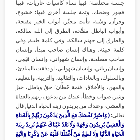
جلسة مختلطة؛ فيها نساء كاسيات عاريات، فيها
فجور وضحك، وثمة جلسة أخرى فيها؛ خشوع،
وقرآن, وسُنة، فأنت مخيَّر، أبواب الخير مفتحة،
وأبواب الباطل مفتَّحة، الطرق إلى الله سالكة،
والطرق إلى جهنم سالكة، وفي كلمة طيبة, وفي
كلمة خبيثة، وهناك إنسان صاحب مبدأ، وإنسان
صاحب مصلحة، وإنسان شهواني، وإنسان قيَمِي،
وإنسان رباني، وإنسان شهواني، لو دققت بالمبادئ،
وبالسلوك، وبالعادات، والتقاليد، والتربية، والتعليم،
والمهن، والأخلاق، فثمة خَطِّان؛ حقٌ وباطل، خيرٌ
وشر، صواب وخطأ، عندك من يدعون ربهم بالغداة
والعشي، وعندك من يريدون زينة الحياة الدنيا, قال
تعالى:
( وَاصْبِرْ نَفْسَكَ مَعَ الَّذِينَ يَدْعُونَ رَبَّهُمْ بِالْغَدَاةِ
وَالْعَشِيِّ يُرِيدُونَ وَجْهَهُ وَلَا تَعْدُ عَيْنَاكَ عَنْهُمْ تُرِيدُ زِينَةَ
الْحَيَاةِ الدُّنْيَا وَلَا تُطِعْ مَنْ أَغْفَلْنَا قَلْبَهُ عَنْ ذِكْرِنَا وَاتَّبَعَ