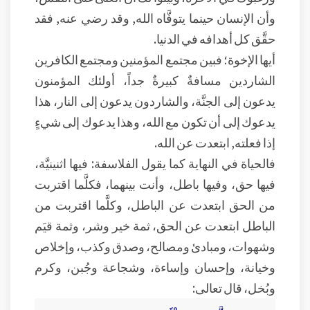
وأن الإنسان حينما يتوفَّاه الله, وقد رضي عنه, فقد
حقَّق كل أهدافه في الدنيا.
أيها الإخوة؛ فبين مجتمع المؤمنين ومجتمع الكافرين
الشاردين مسافةٌ كبيرةٌ جداً، أولئك المؤمنون
يدعون إلى الجنَّة، والشاردون يدعون إلى النار، هذا
يدعوك إلى أن تكون مع الله، وهذا يدعوك إلى شيءٍ
إذا فعلته, ابتعدت عن الله.
فالحياة في النهاية كما يقول الفلاسفة: فيها اثنينيَّة،
فيها حق، وفيها باطل، وأنت بينهما، فكلَّما اقتربت
من الحق ابتعدت عن الباطل، وكلَّما اقتربت من
الباطل ابتعدت عن الحق، ثمة خير وشر، وثمة قيَم
وشهوات، ومبادئ ومصالح، وصدق وكذب، وإخلاص
وخيانة، وإحسان وإساءة، وشجاعة وجُبن، وكرم
وبُخل، قال تعالى: