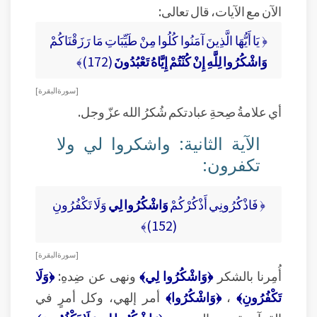
الآن مع الآيات، قال تعالى:
﴿ يَا أَيُّهَا الَّذِينَ آمَنُوا كُلُوا مِنْ طَيِّبَاتِ مَا رَزَقْنَاكُمْ
وَاشْكُرُوا لِلَّهِ إِنْ كُنْتُمْ إِيَّاهُ تَعْبُدُونَ
(172)﴾
[ سورة البقرة ]
أي علامةُ صِحةِ عبادتكم شُكرُ الله عزّ وجل.
الآية الثانية: واشكروا لي ولا
تكفرون:
﴿ فَاذْكُرُونِي أَذْكُرْكُمْ
وَاشْكُرُوا لِي
وَلَا تَكْفُرُونِ
(152)﴾
[ سورة البقرة ]
أُمِرنا بالشكر
﴿وَاشْكُرُوا لِي﴾
ونهى عن ضِدهِ:
﴿وَلَا
تَكْفُرُونِ﴾
،
﴿وَاشْكُرُوا﴾
أمر إلهي، وكل أمرٍ في