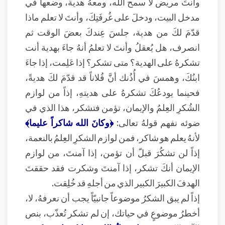
وأنتَ مريض لا سمح الله، ومعهُ هدية، وضعها في
مدخل البيت، ودخلَ على غُرفَتِكَ، وأنتَ لا تعلم ماذا
قدّمَ لكَ من هدية، جلسَ عِندكَ بعضَ الوقت ثم
انصرف، هل يُعقلُ وأنتَ لا تعلمُ أنهُ جاءَ بهدية أنت
تشكرهُ على الهدية؟ متى تشكر؟ إذا عَلِمت، إذا جاءَ
ابنُكَ، وهمسَ في أُذُنك أنَّ فُلاناً قد قدّمَ لكَ هديةً،
فحينما يودعُكَ تشكرهُ على هديتهِ، إذاً من لوازم
الشُكرِ العِلمُ والإيمان، تؤمن فتشكر، هذا الذي في
ضوئه نفهم قولهُ تعالى:
﴿وكانَ الله شاكراً عليما﴾
لأنهُ يعلم هو شاكر، فمن لوازم الشكرِ العِلمُ بالنعمة،
إذاً لن تشكُرَ قبلّ أن تؤمن، إذا آمنتَ، من لوازم
الإيمان أنكَ تشكر، إذا آمنتَ وشكرت فقد حققتَ
الهدفَ الكبيرَ الكبير الذي من أجلهِ قد خُلِقت.
إذاً لم يبق الشكرُ موضوعاً جانبيّاً يجب أن نعرفهُ، لا،
أخطرُ موضوعٍ في حياتك، إن لم تشكر تُعذّب، بنص