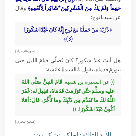
حَنِيفاً وَلَمْ يَكُ مِنَ الْمُشْرِكِينَ*شَاكِراً لِأَنْعُمِهِ﴾
وقالَ
عن سيدنا نوح:
﴿ ذُرِّيَّةَ مَنْ حَمَلْنَا مَعَ نُوحٍ
إِنَّهُ كَانَ عَبْدًا شَكُورًا
(3)﴾
[ سورة الإسراء ]
هل أنتَ عبدٌ شكور؟ كانَ يُصلّي قيامَ الليل حتى
تتورمَ قدماه، تقول لهُ السيدةُ عائشة:
(( عن المغيرة بن شعبة:
قَامَ النبيُّ صَلَّى اللهُ
عليه وسلَّمَ حتَّى تَوَرَّمَتْ قَدَمَاهُ، فقِيلَ له: غَفَرَ
اللَّهُ لكَ ما تَقَدَّمَ مِن ذَنْبِكَ وما تَأَخَّرَ، قالَ: أفلا
أكُونُ عَبْدًا شَكُورًا.
))
[ صحيح البخاري ]
الآية الثالثة: لعلكم تشكرون: