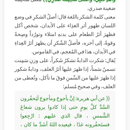
ضغينة صدري.
معنى كلمة الشكر باللغة قال: أصلُ الشكرِ في وضع
اللسان ظهور أثر الغذِاء على الأبدان، شخص أكل
فظهرَ أثرُ الطعام على بدنهِ امتلاء وتورُداً وصِحةً
وقوةً، إلى آخره، فأصلُ الشّكرِ أن يظهرَ أثرُ الغِذاءِ
في الأبدان، هذا في المُعجم، في القاموس.
يُقال: شكرت الدابةُ تشكرُ شَكراً، على وزنِ سَمِنت
تسمنُ سَمناً، إذا ظهرَ عليها أثرُ العلف، ودابةٌ شكور
إذا ظهرَ عليها من السِّمنِ فوقَ ما تأكل، وتُعطى من
العلف، وفي صحيح مُسلم:
(( عن أبي هريرة: إنَّ يأجوجَ ومأجوجَ لَيَحفُرون
السَّدَّ كلَّ يومٍ حتى إذا كادوا يرون شعاعَ
الشَّمسِ ، قال الذي عليهم : ارْجِعوا
فستَحفُرونه غدًا ، فيعيده اللهُ أشَدَّ ما كان ،