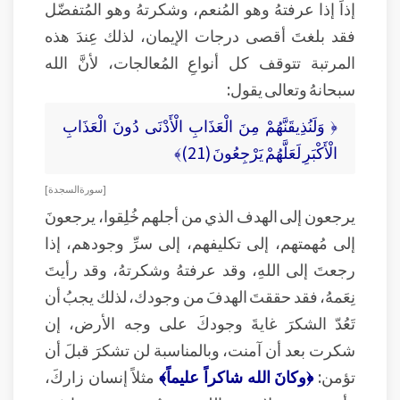
إذاً إذا عرفتهُ وهو المُنعم، وشكرتهُ وهو المُتفضّل
فقد بلغتَ أقصى درجات الإيمان، لذلك عِندَ هذه
المرتبة تتوقف كل أنواعِ المُعالجات، لأنَّ الله
سبحانهُ وتعالى يقول:
﴿ وَلَنُذِيقَنَّهُمْ مِنَ الْعَذَابِ الْأَدْنَى دُونَ الْعَذَابِ
الْأَكْبَرِ لَعَلَّهُمْ يَرْجِعُونَ (21)﴾
[ سورة السجدة ]
يرجعون إلى الهدف الذي من أجلهم خُلِقوا، يرجعونَ
إلى مُهمتهم، إلى تكليفهم، إلى سرِّ وجودهم، إذا
رجعتَ إلى اللهِ، وقد عرفتهُ وشكرتهُ، وقد رأيتَ
نِعَمهُ، فقد حققتَ الهدفَ من وجودك، لذلك يجبُ أن
تَعُدّ الشكرَ غايةَ وجودكَ على وجه الأرض، إن
شكرت بعد أن آمنت، وبالمناسبة لن تشكرَ قبلَ أن
تؤمن:
﴿وكانَ الله شاكراً عليماً﴾
مثلاً إنسان زاركَ،