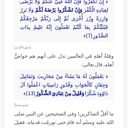
﴿ إِنْ تَكْفُرُوا فَإِنَّ اللَّهَ غَنِيٌّ عَنْكُمْ وَلَا يَرْضَى
لِعِبَادِهِ الْكُفْرَ
وَإِنْ تَشْكُرُوا يَرْضَهُ لَكُمْ
وَلَا تَزِرُ
وَازِرَةٌ وِزْرَ أُخْرَى ثُمَّ إِلَى رَبِّكُمْ مَرْجِعُكُمْ
فَيُنَبِّئُكُمْ بِمَا كُنْتُمْ تَعْمَلُونَ إِنَّهُ عَلِيمٌ بِذَاتِ
الصُّدُورِ (7)﴾
[ سورة الزُمر ]
وقِلةُ أهلهِ في العالمين تدل على أنهم هم خواصُّ
أهلهِ، قال تعالى:
﴿ يَعْمَلُونَ لَهُ مَا يَشَاءُ مِنْ مَحَارِيبَ وَتَمَاثِيلَ
وَجِفَانٍ كَالْجَوَابِ وَقُدُورٍ رَاسِيَاتٍ اعْمَلُوا آلَ
دَاوُودَ شُكْرًا
وَقَلِيلٌ مِنْ عِبَادِيَ الشَّكُورُ
(13)﴾
[ سورة سبأ ]
ما أقلَّ الشاكرين! وفي الصحيحين عن النبي صلى
الله عليه وسلم أنه قامَ حتى تورمّت قدماه، فقيلَ