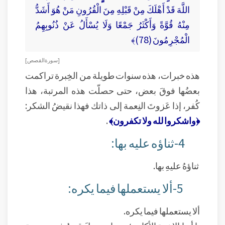
اللَّهَ قَدْ أَهْلَكَ مِنْ قَبْلِهِ مِنَ الْقُرُونِ مَنْ هُوَ أَشَدُّ
مِنْهُ قُوَّةً وَأَكْثَرُ جَمْعًا وَلَا يُسْأَلُ عَنْ ذُنُوبِهِمُ
الْمُجْرِمُونَ (78)﴾
[ سورة القصص ]
هذه خبرات، هذه سنوات طويلة من الخِبرة تراكمت
بعضُها فوقَ بعض، حتى حصلّت هذه المرتبة، هذا
كُفر، إذا عَزوتَ النِعمة إلى ذاتك فهذا نقيضُ الشكر:
﴿واشكروا لله ولا تكفرون﴾
.
4-ثناؤه عليه بها:
ثناؤهُ عليهِ بها.
5-ألا يستعملها فيما يكره:
ألا يستعملها فيما يكره.