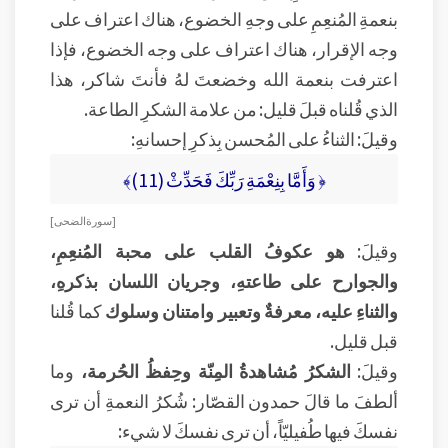
بنعمةِ المُنعِمِ على وجهِ الخضوع، هناك اعتراف على
وجه الإقرار، هناك اعتراف على وجه الخضوع، فإذا
اعترفت بنعمة الله وخضعتَ لهُ فأنتَ شاكر، هذا
الذي قُلناه قبلَ قليل: من علامة الشكرِ الطاعة.
وقيلَ: الثناءُ على المُحسن بِذكرِ إحسانهِ:
﴿ وَأَمَّا بِنِعْمَةِ رَبِّكَ فَحَدِّثْ (11)﴾
[ سورة الضحى ]
وقيلَ:
هو عكوفُ القلب على محبة المُنعِمِ،
والجوارح على طاعتهِ، وجريان اللسان بذكرهِ،
والثناءِ عليه، معرفةٌ وتعبير وامتنان وسلوك
كما قُلنا
قبل قليل.
وقيلَ:
الشكرُ مُشاهدةُ المِنّة وحِفظُ الحُرمة،
وما
ألطفَ ما قالَ حمدون القصّار: شُكرُ النعمةِ أن ترى
نفسكَ فيها طُفيليّاً، أن ترى نفسكَ لا شيء: