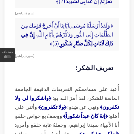
كَفَرْتُمْ إِنَّ عَذَابِي لَشَدِيدٌ (7)﴾
[ سورة إبراهيم ]
﴿ وَلَقَدْ أَرْسَلْنَا مُوسَى بِآيَاتِنَا أَنْ أَخْرِجْ قَوْمَكَ مِنَ
الظُّلُمَاتِ إِلَى النُّورِ وَذَكِّرْهُمْ بِأَيَّامِ اللَّهِ
إِنَّ فِي
ذَلِكَ لَآيَاتٍ لِكُلِّ صَبَّارٍ شَكُورٍ
(5)﴾
وضع داكن
[ سورة إبراهيم ]
تعريف الشكر:
أُعيد على مسامعكم التعريفات الدقيقة الجامعة
المانعة للشكر، لقد أمرَ الله بهِ:
﴿واشكروا لي ولا
تكفرون﴾
ونهى عن ضِدهِ:
﴿ولا تكفرون﴾
وأثنى على
أهلهِ:
﴿إنهُ كانَ عبداً شكوراً﴾
ووصفَ بهِ خواص خلقهِ
أبا الأنبياء سيدنا إبراهيم، وجعلهُ غاية خلقهِ وأمرهِ:
﴿لعلكم تشكرون﴾
ووعدَ أهلهُ بأحسنِ جزائهِ: