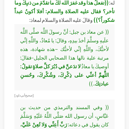
له:
((تفعلُ هذا وقد غفرَ الله لكَ ما تقدّمَ من ذنبِكَ وما
تأخر؟ فقال عليه الصلاة والسلام: أفلا أكونُ عبداً
شكوراً؟))
وقالَ عليه الصلاة والسلام لمعاذ:
(( عن معاذ بن جبل: أنَّ رسولَ اللَّه صلَّى اللَّه
علَيهِ وسلَّمَ أخذَ بيدِهِ، وقالَ: يا مُعاذُ، واللَّهِ إنِّي
لأحبُّكَ، واللَّهِ إنِّي لأحبُّك –هذه شهادة، هذه
مرتبة علية نالها هذا الصحابي الجليل-فقالَ:
أوصيكَ يا معاذُ
لا تدَعنَّ في دُبُرَ كلِّ صلاةٍ تقولُ:
اللَّهمَّ أعنِّي على ذِكْرِكَ، وشُكْرِكَ، وحُسنِ
عبادتِكَ.
))
[ صحيح أبي داود ]
(( وفي المسند والترمذي من حديث بن
عَبَّاسٍ، أن رسول الله صَلَّى اللَّهُ عَلَيْهِ وَسَلَّمَ
كان يقول في دعائه:
رَبِّ أَعِنِّي وَلا تُعِنْ عَلَيَّ،