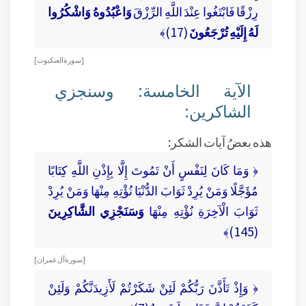
رِزْقًا فَابْتَغُوا عِنْدَ اللَّهِ الرِّزْقَ
وَاعْبُدُوهُ وَاشْكُرُوا
لَهُ إِلَيْهِ تُرْجَعُونَ
(17)﴾
[ سورة العنكبوت ]
الآية الخامسة: وسنجزي
الشاكرين:
هذه بعضُ آيات الشكر:
﴿ وَمَا كَانَ لِنَفْسٍ أَنْ تَمُوتَ إِلَّا بِإِذْنِ اللَّهِ كِتَابًا
مُؤَجَّلًا وَمَنْ يُرِدْ ثَوَابَ الدُّنْيَا نُؤْتِهِ مِنْهَا وَمَنْ يُرِدْ
ثَوَابَ الْآخِرَةِ نُؤْتِهِ مِنْهَا
وَسَنَجْزِي الشَّاكِرِينَ
(145)﴾
[ سورة آل عمران ]
﴿ وَإِذْ تَأَذَّنَ رَبُّكُمْ لَئِنْ شَكَرْتُمْ لَأَزِيدَنَّكُمْ وَلَئِنْ