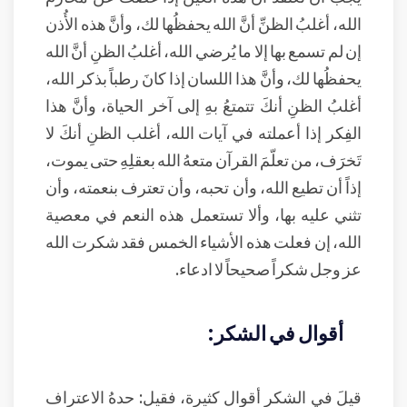
الله، أغلبُ الظنِّ أنَّ الله يحفظُها لك، وأنَّ هذه الأُذن
إن لم تسمع بها إلا ما يُرضي الله، أغلبُ الظنِ أنَّ الله
يحفظُها لك، وأنَّ هذا اللسان إذا كانَ رطباً بذكر الله،
أغلبُ الظنِ أنكَ تتمتعُ بهِ إلى آخر الحياة، وأنَّ هذا
الفِكر إذا أعملته في آيات الله، أغلب الظنِ أنكَ لا
تَخرَف، من تعلّمَ القرآن متعهُ الله بعقلِهِ حتى يموت،
إذاً أن تطيع الله، وأن تحبه، وأن تعترف بنعمته، وأن
تثني عليه بها، وألا تستعمل هذه النعم في معصية
الله، إن فعلت هذه الأشياء الخمس فقد شكرت الله
عز وجل شكراً صحيحاً لا ادعاء.
أقوال في الشكر:
قيلَ في الشكرِ أقوال كثيرة، فقيل: حدهُ الاعتراف