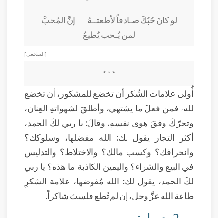
لو كانَ حُبُكَ صـادقاً لأطعتــهُ إنَّ المُحبَّ
لمن يُـحب يُطيعُ
[ الشافعي ]
* * *
أُولى علامات الشُكر أن تخضع للمشكور، أن تخضع
لله، فمن فعلَ ما يشتهي، وأطلقَ لشهواتهِ العِنان،
وتحرّكَ وفقَ هوى نفسهِ، وقالَ: يا ربي لكَ الحمد،
أكثر التجار يقول لك: الله مفضلها، وسلوكك؟
وانحرافك؟ وكسب مالك؟ والاختلاط؟ والتدليس
في البيع والشراء؟ واليمين الكاذبة ما هذه؟ يا ربي
لكَ الحمد، يقول لك: الله مُفوضها، علامة الشكرِ
طاعة الله عزَّ وجل، إن لم تُطع فلستَ شاكراً.
2-حبه له: