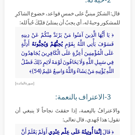
قال: الشكرُ مبنيٌّ على خمسِ قواعد، خضوع الشاكرِ
للمشكور وحبهُ له، أي يجبُ أن يمتلئَ قلبُكَ حُباً لله:
﴿ يَا أَيُّهَا الَّذِينَ آمَنُوا مَنْ يَرْتَدَّ مِنْكُمْ عَنْ دِينِهِ
فَسَوْفَ يَأْتِي اللَّهُ بِقَوْمٍ
يُحِبُّهُمْ وَيُحِبُّونَهُ
أَذِلَّةٍ
عَلَى الْمُؤْمِنِينَ أَعِزَّةٍ عَلَى الْكَافِرِينَ يُجَاهِدُونَ
فِي سَبِيلِ اللَّهِ وَلَا يَخَافُونَ لَوْمَةَ لَائِمٍ ذَلِكَ فَضْلُ
اللَّهِ يُؤْتِيهِ مَنْ يَشَاءُ وَاللَّهُ وَاسِعٌ عَلِيمٌ (54)﴾
[ سورة المائدة ]
3-الاعتراف بالنعمة:
والاعترافُ بالنِعمة، إذا حققتَ نجاحاً لا ينبغي أن
تقول: هذا جُهدي، قال تعالى:
﴿ قَالَ
إِنَّمَا أُوتِيتُهُ عَلَى عِلْمٍ عِنْدِي
أَوَلَمْ يَعْلَمْ أَنَّ