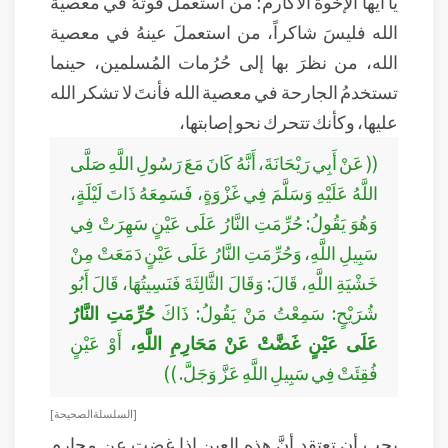
يا أيها الإخوة الأكارم؛ من استعملَ قوتهُ في معصية
الله فليسَ شاكراً، من استعملَ عينهُ في معصية
الله، من نظرَ بها إلى حُرُمات المُسلمين، حينما
تستخدمُ الجارحة في معصية الله فأنتَ لا تشكر الله
عليها، وكأنك تتحرك نحو إصابتها،
(( عَنْ أَبِي رَيْحَانَةَ، أَنَّهُ كَانَ مَعَ رَسُولِ اللَّهِ صَلَّى
اللَّهُ عَلَيْهِ وَسَلَّمَ فِي غَزْوَةٍ، فَسَمِعَهُ ذَاتَ لَيْلَةٍ،
وَهُوَ يَقُولُ: حُرِّمَتِ النَّارُ عَلَى عَيْنٍ سَهِرَتْ فِي
سَبِيلِ اللَّهِ، وَحُرِّمَتِ النَّارُ عَلَى عَيْنٍ دَمَعَتْ مِنْ
خَشْيَةِ اللَّهِ، قَالَ: وَقَالَ الثَّالِثَةَ فَنَسِيتُهَا، قَالَ أَبُو
شُرَيْحٍ: سَمِعْتُ مَنْ يَقُولُ: ذَاكَ
حُرِّمَتِ النَّارُ
عَلَى عَيْنٍ غَضَّتْ عَنْ مَحَارِمِ اللَّهِ،
أَوْ عَيْنٍ
فُقِئَتْ فِي سَبِيلِ اللَّهِ عَزَّ وَجَلَّ. ))
[ السلسلة الصحيحة ]
يجب أن تعتقد أنَّ هذه العين إذا غضت عن محارم