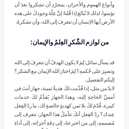
وأنواع الهموم والأحزان، بمجرّدِ أن تشكروا بعدَ أن
تؤمنوا، لذلك لا نُبالغ إذا قُلنا: إنَّ عِلّةَ وجودكَ على هذه
الأرض أيها الإنسان أن تتعرفَ إلى الله، وأن تشكرهُ.
من لوازم الشّكرِ العِلمُ والإيمان:
قد يسأل سائل: لِمَ لا يكون الهدفُ أن تتعرفَ إلى الله
وتصبِرَ على حُكمهِ؟ لِمَ اختارَ الله الإيمان مع الشكر؟
إليكم التفصيل.
لابدّ من مثل، إذا قُدِّمت لكَ هديةٌ ثمينة، جهاز أنتَ في
أمسِّ الحاجةِ إليه، وهذا الجهاز يُقدِّمُ لكَ خدمات
كبيرة، قُدّمَ لكَ بلا ثمن كهديةٍ خالصةٍ لك، ما ردّ الفِعل
عِندك؟ ردّ الفِعل أنكَ تتأملُ هذا الجهاز، تتعرف إلى
مُصممهِ، إلى من اخترعهُ، إلى دِقةِ أجزائه، إلى أداءِ