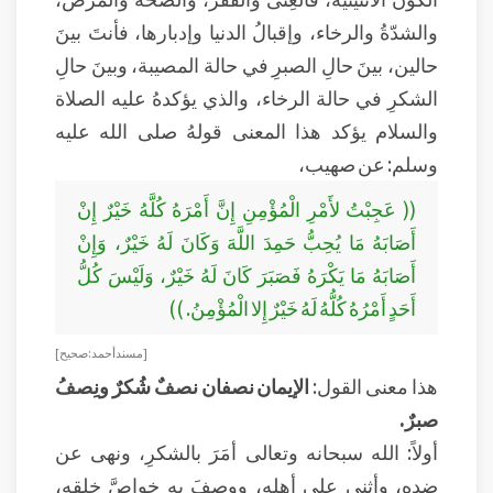
والشدّةُ والرخاء، وإقبالُ الدنيا وإدبارها، فأنتَ بينَ
حالين، بينَ حالِ الصبرِ في حالة المصيبة، وبينَ حالِ
الشكرِ في حالة الرخاء، والذي يؤكدهُ عليه الصلاة
والسلام يؤكد هذا المعنى قولهُ صلى الله عليه
وسلم: عن صهيب،
(( عَجِبْتُ لأَمْرِ الْمُؤْمِنِ إِنَّ أَمْرَهُ كُلَّهُ خَيْرٌ إِنْ
أَصَابَهُ مَا يُحِبُّ حَمِدَ اللَّهَ وَكَانَ لَهُ خَيْرٌ، وَإِنْ
أَصَابَهُ مَا يَكْرَهُ فَصَبَرَ كَانَ لَهُ خَيْرٌ، وَلَيْسَ كُلُّ
أَحَدٍ أَمْرُهُ كُلُّهُ لَهُ خَيْرٌ إِلا الْمُؤْمِنُ. ))
[ مسند أحمد: صحيح ]
هذا معنى القول:
الإيمان نصفان نصفٌ شُكرٌ ونِصفُ
صبرٌ.
أولاً: الله سبحانه وتعالى أمَرَ بالشكرِ، ونهى عن
ضِدهِ، وأثنى على أهلهِ، ووصفَ بهِ خواصَّ خلقهِ،