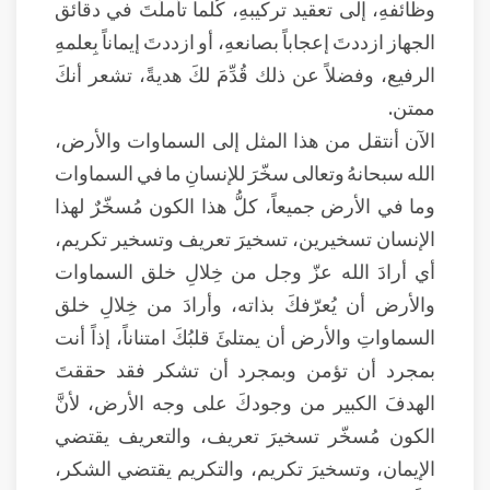
وظائفهِ، إلى تعقيد تركيبهِ، كُلما تأملّتَ في دقائق
الجهاز ازددتَ إعجاباً بصانعهِ، أو ازددتَ إيماناً بِعلمهِ
الرفيع، وفضلاً عن ذلك قُدِّمَ لكَ هديةً، تشعر أنكَ
ممتن.
الآن أنتقل من هذا المثل إلى السماوات والأرض،
الله سبحانهُ وتعالى سخّرَ للإنسانِ ما في السماوات
وما في الأرض جميعاً، كلُّ هذا الكون مُسخّرٌ لهذا
الإنسان تسخيرين، تسخيرَ تعريف وتسخير تكريم،
أي أرادَ الله عزّ وجل من خِلالِ خلق السماوات
والأرض أن يُعرّفكَ بذاته، وأرادَ من خِلالِ خلق
السماواتِ والأرض أن يمتلئَ قلبُكَ امتناناً، إذاً أنت
بمجرد أن تؤمن وبمجرد أن تشكر فقد حققتَ
الهدفَ الكبير من وجودكَ على وجه الأرض، لأنَّ
الكون مُسخّر تسخيرَ تعريف، والتعريف يقتضي
الإيمان، وتسخيرَ تكريم، والتكريم يقتضي الشكر،