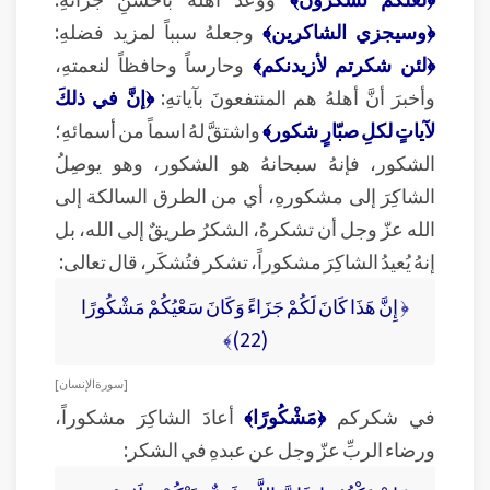
﴿وسيجزي الشاكرين﴾
وجعلهُ سبباً لمزيد فضلهِ:
﴿لئن شكرتم لأزيدنكم﴾
وحارساً وحافظاً لنعمتهِ،
وأخبرَ أنَّ أهلهُ هم المنتفعونَ بآياتهِ:
﴿إنَّ في ذلكَ
لآياتٍ لكلِ صبّارٍ شكور﴾
واشتقَّ لهُ اسماً من أسمائهِ؛
الشكور، فإنهُ سبحانهُ هو الشكور، وهو يوصِلُ
الشاكِرَ إلى مشكورهِ، أي من الطرق السالكة إلى
الله عزّ وجل أن تشكرهُ، الشكرُ طريقٌ إلى الله، بل
إنهُ يُعيدُ الشاكِرَ مشكوراً، تشكر فتُشكَر، قال تعالى:
﴿ إِنَّ هَذَا كَانَ لَكُمْ جَزَاءً وَكَانَ سَعْيُكُمْ مَشْكُورًا
(22)﴾
[ سورة الإنسان ]
في شكركم
﴿مَشْكُورًا﴾
أعادَ الشاكِرَ مشكوراً،
ورضاء الربِّ عزّ وجل عن عبدهِ في الشكر: