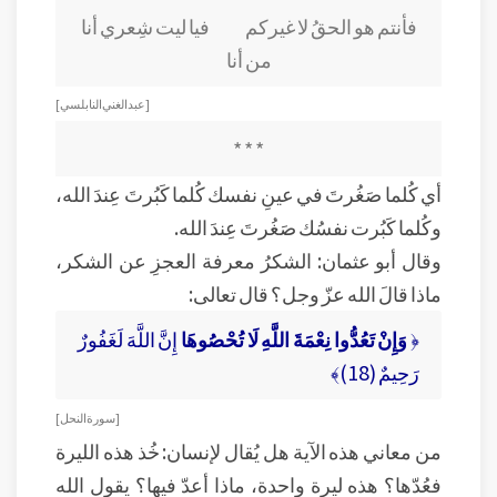
فأنتم هو الحقُ لا غيركم فيا ليت شِعري أنا
من أنا
[ عبد الغني النابلسي ]
* * *
أي كُلما صَغُرتَ في عينِ نفسك كُلما كَبُرتَ عِندَ الله،
وكُلما كَبُرت نفسُك صَغُرتَ عِندَ الله.
وقال أبو عثمان: الشكرُ معرفة العجزِ عن الشكر،
ماذا قالَ الله عزّ وجل؟ قال تعالى:
﴿
وَإِنْ تَعُدُّوا نِعْمَةَ اللَّهِ لَا تُحْصُوهَا
إِنَّ اللَّهَ لَغَفُورٌ
رَحِيمٌ (18)﴾
[ سورة النحل ]
من معاني هذه الآية هل يُقال لإنسان: خُذ هذه الليرة
فعُدّها؟ هذه ليرة واحدة، ماذا أعدّ فيها؟ يقول الله