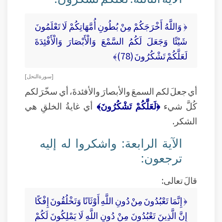
﴿ وَاللَّهُ أَخْرَجَكُمْ مِنْ بُطُونِ أُمَّهَاتِكُمْ لَا تَعْلَمُونَ
شَيْئًا وَجَعَلَ لَكُمُ السَّمْعَ وَالْأَبْصَارَ وَالْأَفْئِدَةَ
لَعَلَّكُمْ تَشْكُرُونَ (78)﴾
[ سورة النحل ]
أي جعلَ لكم السمعَ والأبصارَ والأفئدةَ، أي سخّرَ لكم
كُلَّ شيء
﴿لَعَلَّكُمْ تَشْكُرُونَ﴾
أي غايةُ الخلقِ هي
الشكر.
الآية الرابعة: واشكروا له إليه
ترجعون:
قالَ تعالى:
﴿ إِنَّمَا تَعْبُدُونَ مِنْ دُونِ اللَّهِ أَوْثَانًا وَتَخْلُقُونَ إِفْكًا
إِنَّ الَّذِينَ تَعْبُدُونَ مِنْ دُونِ اللَّهِ لَا يَمْلِكُونَ لَكُمْ