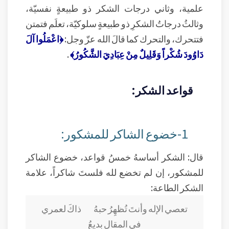
علمية، وثاني درجات الشكر ذو طبيعةٍ نفسيّة،
وثالثُ درجاتُ الشكرِ ذو طبيعةٍ سلوكيّة، تعلَم فتمتن
فتتحرك، والتحرك كما قالَ الله عزّ وجل:
﴿اعْمَلُوا آلَ
دَاوُودَ شُكْراً وَقَلِيلٌ مِنْ عِبَادِيَ الشَّكُورُ﴾
.
قواعد الشكر:
1-خضوع الشاكر للمشكور:
قال: الشكر أساسهُ خمسُ قواعد، خضوع الشاكر
للمشكور، إن لم تخضع لله فلستَ شاكراً، علامة
الشكر الطاعة:
تعصي الإله وأنتَ تُظهِرُ حبهُ ذاكَ لعمري
في المقال بديعُ