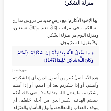
منزلة الشكر:
أيها الإخوة الأكارم؛ مع درسٍ جديد من دروس مدارج
السالكين، في مراتب إيّاكَ نعبدُ وإيّاكَ نستعين،
ومنزلة اليوم هي منزلة الشّكر.
أولاً: يقول الله عزّ وجل:
﴿ مَا يَفْعَلُ اللَّهُ بِعَذَابِكُمْ إِنْ شَكَرْتُمْ وَآمَنْتُمْ
وَكَانَ اللَّهُ شَاكِرًا عَلِيمًا (147)﴾
[ سورة النساء ]
هذه الآية أصلٌ كبير من أُصول الدين، أي إذا شكرتم
وآمنتم، أو إذا شكرتم بعدَ أن آمنتم، أو إذا آمنتم
وشكرتم، ما يفعل الله بعذابكم؟ معنى ذلك أنكم
حققتم الهدفَ الكبير الذي من أجلهِ خُلقتُم، أي
يتوقف العذاب والمعالجة، وأنواع البأساءِ والضّرّاء،