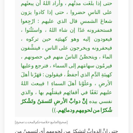
حتى إذا بلغَت مدتُهم ، وأراد اللهُ أن يبعثَهم
على الناسِ حضروا ، حتى إذا كادوا يرَون
شعاعَ الشمسِ قال الذي عليهم : ارْجِعوا
فستحفرونه غدًا إن شاء اللهُ ، واستَثْنَوا ،
فيعودون إليه وهو كهيئتِه حين تركوه ،
فيحفرونه ويخرجون على الناسِ ، فينشِّفون
الماءَ ، ويتحصَّنُ الناسُ منهم في حصونهم ،
فيرمُون سهامَهم إلى السماء ، فترجع وعليها
كهيئةِ الدَّمِ الذي أجفظُ ، فيقولون : قهَرْنا أهلَ
الأرضِ ، وعلَوْنا أهلَ السماءِ ! فيبعث اللهُ
عليهم نَغَفًا في أقفائِهم فيقتلُهم بها ، والذي
نفسي بيده
إنَّ دوابَّ الأرضِ لتَسمَنُ وتَشْكرُ
شُكرًا من لحومِهم ودمائِهم.
))
[ صحيح الجامع: خلاصة حكم المحدث : صحيح ]
حتى إنَّ الدوابَّ لتشكرُ من لحومهم أي لتسمنُ من