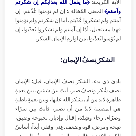
الآية الكريمة:
﴿ما يفعلُ الله بعذابكم إن شكرتم
وآمنتم﴾
المعنى المُخالف: إن لم تؤمنوا عُذّبتم، إن
آمنتم ولم تشكروا عُذّبتم، أما إن شكرتم ولم تؤمنوا
فهذا مستحيل، أمّا إن آمنتم ولم تشكروا تُعذّبوا، إن
لم تُؤمنوا تُعذّبوا، من لوازم الإيمان الشكر.
الشكرُ نِصفُ الإيمان:
بادئ ذي بدء، الشكرُ نِصفُ الإيمان، قيل: الإيمان
نصف شُكر ونِصفُ صبر، أنتَ بينَ شيئين، بينَ نِعمةٍ
ظاهرةٍ لابد من أن تشكرَ الله عليها، وبينَ نعمةٍ باطنةٍ
هي المصيبة لابدّ من أن تصبر، فأنتَ بين سرّاء
وضرّاء، رخاء وشِدّة، إقبال وإدبار، بحبوحة وضيق،
صِحة ومرض، قوة وضعف، غِنى وفقر، أبداً، أساسُ
الكون الاثنينية، فالغِنى والفقر، والصحةُ والمرض،