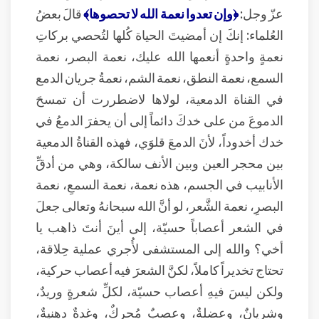
عزّ وجل:
﴿وإن تعدوا نعمة الله لا تحصوها﴾
قالَ بعضُ
العُلماء: إنكَ إن أمضيتَ الحياة كُلها لتُحصي بركاتِ
نعمةٍ واحدةٍ أنعمها الله عليك، نعمة البصر، نعمة
السمع، نعمة النطق، نعمة الشم، نعمةُ جريان الدمع
في القناة الدمعية، لولاها لاضطررت أن تمسحَ
الدموعَ من على خدكَ دائماً إلى أن يحفرَ الدمعُ في
خدك أخدوداً، لأنَ الدمعَ قلوَي، فهذه القناةُ الدمعية
بين محجر العين وبين الأنف سالكة، وهي من أدقِّ
الأنابيب في الجسم، هذه نعمة، نعمة السمعِ، نعمة
البصرِ، نعمة الشَّعر، لو أنَّ الله سبحانهُ وتعالى جعلَ
في الشعر أعصاباً حسيّة، إلى أينَ أنتَ ذاهب يا
أخي؟ والله إلى المستشفى لأُجري عملية حِلاقة،
تحتاج تخديراً كاملاً، لكنَّ الشعرَ فيه أعصاب حركية،
ولكن ليسَ فيهِ أعصاب حسيّة، لكلِّ شعرةٍ وريدٌ،
وشريانٌ، وعضلةٌ، وعصبٌ مُحركٌ، وغدةٌ دهنيةٌ،