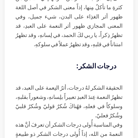
كثرةِ ما تأكلُ مِنها، إذاً معنى الشكر في أصل اللغة
ظهور أثر الغذِاء على البدن، شيء جميل، وفي
المعنى المجازي ظهور أثر النعمة على العبدِ، قد
تظهرُ ذِكراً، يا ربي لكَ الحمد، في لِسانهِ، وقد تظهرُ
امتناناً في قلبهِ، وقد تظهرُ عملاً في سلوكهِ.
درجات الشكر:
الحقيقة الشكر لهُ درجات، أثرُ النِعمة على العبد، قد
تظهرُ النعمة عِندَ العبدِ تعبيراً بلِسانهِ، وشعوراً بقلبهِ،
وسلوكاً في فعلهِ، فهُناكَ شُكرٌ قوليّ وشُكرٌ قلبيّ
وشُكرٌ فعليّ.
وفي المناسبة أُولى درجات الشكر أن تعرفَ أنَّ هذه
النعمةَ من الله، إذاً أُولى درجات الشكر ذو طبيعةٍ