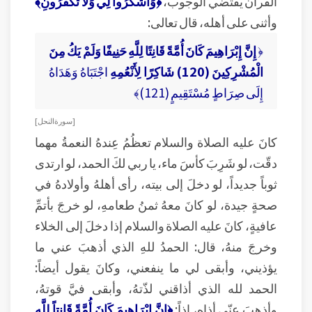
القرآن يقتضي الوجوب،
﴿وَاشْكُرُوا لِي وَلَا تَكْفُرُونِ﴾
وأثنى على أهله، قال تعالى:
﴿
إِنَّ إِبْرَاهِيمَ كَانَ أُمَّةً قَانِتًا لِلَّهِ حَنِيفًا وَلَمْ يَكُ مِنَ
الْمُشْرِكِينَ (120) شَاكِرًا لِأَنْعُمِهِ
اجْتَبَاهُ وَهَدَاهُ
إِلَى صِرَاطٍ مُسْتَقِيمٍ (121)﴾
[ سورة النحل ]
كانَ عليه الصلاة والسلام تعظُمُ عِندهُ النعمةُ مهما
دقّت، لو شَرِبَ كأسَ ماء، يا ربي لكَ الحمد، لو ارتدى
ثوباً جديداً، لو دخلَ إلى بيته، رأى أهلهُ وأولادهُ في
صحةٍ جيدة، لو كانَ معهُ ثمنُ طعامهِ، لو خرجَ بأتمِّ
عافيةٍ، كانَ عليه الصلاة والسلام إذا دخلَ إلى الخلاء
وخرجَ منهُ، قال: الحمدُ للهِ الذي أذهبَ عني ما
يؤذيني، وأبقى لي ما ينفعني، وكانَ يقول أيضاً:
الحمد لله الذي أذاقني لذّتهُ، وأبقى فيَّ قوتهُ،
وأذهبَ عنّي أذاه، إذاً:
﴿إِنَّ إِبْرَاهِيمَ كَانَ أُمَّةً قَانِتاً لِلَّهِ