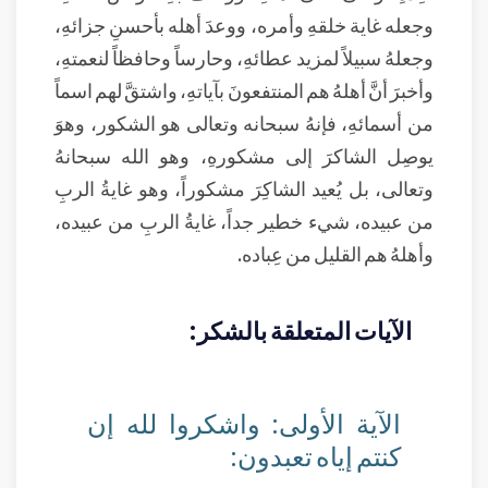
وجعله غاية خلقهِ وأمره، ووعدَ أهله بأحسنِ جزائهِ،
وجعلهُ سبيلاً لمزيد عطائهِ، وحارساً وحافظاً لنعمتهِ،
وأخبرَ أنَّ أهلهُ هم المنتفعونَ بآياتهِ، واشتقَّ لهم اسماً
من أسمائهِ، فإنهُ سبحانه وتعالى هو الشكور، وهوَ
يوصِل الشاكرَ إلى مشكورهِ، وهو الله سبحانهُ
وتعالى، بل يُعيد الشاكِرَ مشكوراً، وهو غايةُ الربِ
من عبيده، شيء خطير جداً، غايةُ الربِ من عبيده،
وأهلهُ هم القليل من عِباده.
الآيات المتعلقة بالشكر:
الآية الأولى: واشكروا لله إن
كنتم إياه تعبدون: