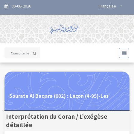
09-08-2026
Française
Sourate Al Baqara (002) : Leçon (4-95)-Les
Interprétation du Coran / L’exégèse
détaillée