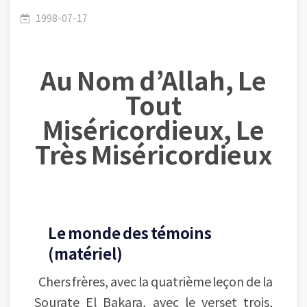
Versets : (3-5)- Le monde des témoins (le
/
(002) Al Baqara
1998-07-17
Au Nom d’Allah, Le
monde matériel) et le monde invisible
Tout
Miséricordieux, Le
Très Miséricordieux
(immatériel).
Le monde des témoins
(matériel)
Chers frères, avec la quatrième leçon de la
Sourate El Bakara, avec le verset trois,