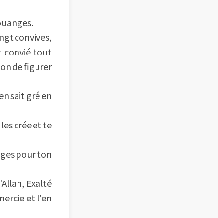
Louanges.
ingt convives,
t convié tout
ion de figurer
en sait gré en
les crée et te
nges pour ton
Allah, Exalté
mercie et l'en