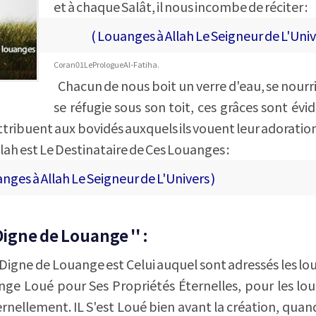
et à chaque Salât, il nous incombe de réciter :
( Louanges à Allah Le Seigneur de L'Univ
Coran 01 Le Prologue Al -Fatiha.
Chacun de nous boit un verre d'eau, se nourri
se réfugie sous son toit, ces grâces sont évi
tribuent aux bovidés auxquels ils vouent leur adoration
Allah est Le Destinataire de Ces Louanges :
nges à Allah Le Seigneur de L'Univers )
 Digne de Louange '' :
 Digne de Louange est Celui auquel sont adressés les lo
ange Loué pour Ses Propriétés Éternelles, pour les lo
ernellement. IL S'est Loué bien avant la création, quand