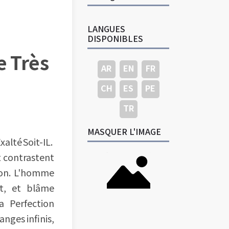
LANGUES
DISPONIBLES
e Très
AR
EN
FR
CH
ES
PE
TR
MASQUER L'IMAGE
xalté Soit-IL.
t contrastent
ion. L'homme
it, et blâme
La Perfection
nges infinis,