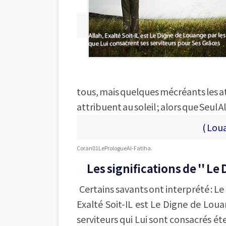
tous, mais quelques mécréants les at
attribuent au soleil ; alors que Seul 
( Loua
Coran 01 Le Prologue Al -Fatiha.
Les significations de '' Le
Certains savants ont interprété : Le
Exalté Soit-IL est Le Digne de Lou
serviteurs qui Lui sont consacrés ét