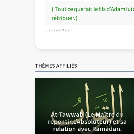
( Tout ce que fait le fils d'Adam lui
rétribuer. )
d'après Ibn Majah.
THÈMES AFFILIÉS
At-Tawwab (Le Maître du
repentir,L’Absoluteur) et sa
relation avec Ramadan.