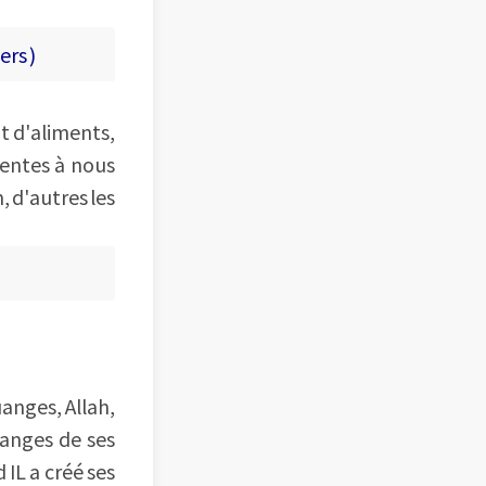
ers )
t d'aliments,
dentes à nous
, d'autres les
uanges, Allah,
uanges de ses
 IL a créé ses