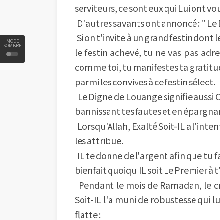
serviteurs, ce sont eux qui Lui ont vo
D'autres savants ont annoncé : '' Le
Si on t'invite à un grand festin dont
MODE
SOMBRE
le festin achevé, tu ne vas pas adre
comme toi, tu manifestes ta gratitude
parmi les convives à ce festin sélect.
Le Digne de Louange signifie aussi Ce
bannissant tes fautes et en épargnan
Lorsqu'Allah, Exalté Soit-IL a l'inten
les attribue.
IL te donne de l'argent afin que tu 
bienfait quoiqu'IL soit Le Premier à 
Pendant le mois de Ramadan, le cro
Soit-IL l'a muni de robustesse qui lu
flatte :