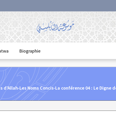
fatwa
Biographie
s d’Allah-Les Noms Concis-La conférence 04 : Le Digne d