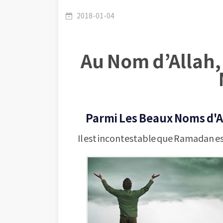
relation avec Ramadan.
2018-01-04
Au Nom d’Allah, 
Parmi Les Beaux Noms d'Al
Il est incontestable que Ramadan est 