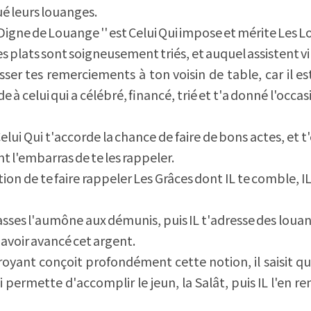
ué leurs louanges.
 Digne de Louange '' est Celui Qui impose et mérite Les 
 les plats sont soigneusement triés, et auquel assistent v
sser tes remerciements à ton voisin de table, car il es
 à celui qui a célébré, financé, trié et t'a donné l'occas
lui Qui t'accorde la chance de faire de bons actes, et t'
t l'embarras de te les rappeler.
tion de te faire rappeler Les Grâces dont IL te comble, IL 
fasses l'aumône aux démunis, puis IL t'adresse des loua
t'avoir avancé cet argent.
yant conçoit profondément cette notion, il saisit qu'
i permette d'accomplir le jeun, la Salât, puis IL l'en re