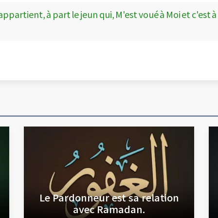
 appartient, à part le jeun qui, M'est voué à Moi et c'est à
Le Pardonneur est sa relation
avec Ramadan.