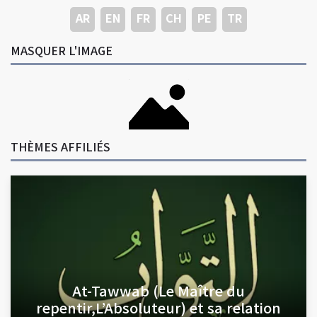
AR
EN
FR
CH
PE
TR
MASQUER L'IMAGE
THÈMES AFFILIÉS
At-Tawwab (Le Maître du
repentir,L’Absoluteur) et sa relation