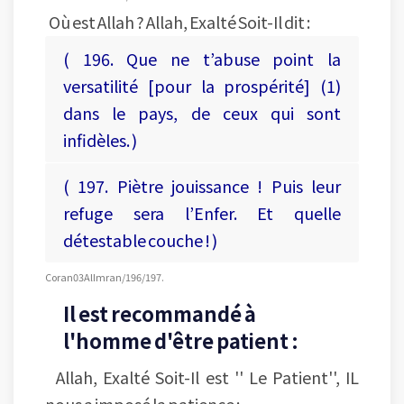
Où est Allah ? Allah, Exalté Soit-Il dit :
( 196. Que ne t’abuse point la
versatilité [pour la prospérité] (1)
dans le pays, de ceux qui sont
infidèles. )
( 197. Piètre jouissance ! Puis leur
refuge sera l’Enfer. Et quelle
détestable couche ! )
Coran 03 Al Imran/196/197.
Il est recommandé à
l'homme d'être patient :
Allah, Exalté Soit-Il est '' Le Patient'', IL
nous a imposé la patience :