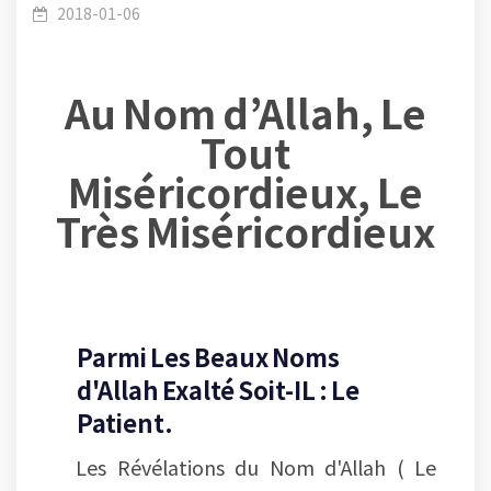
d’Allah-Les Noms Concis-La conférence 06 : Le
2018-01-06
Au Nom d’Allah, Le
Tout
Patient et sa relation avec Ramadan.
Miséricordieux, Le
Très Miséricordieux
Parmi Les Beaux Noms
d'Allah Exalté Soit-IL : Le
Patient.
Les Révélations du Nom d'Allah ( Le