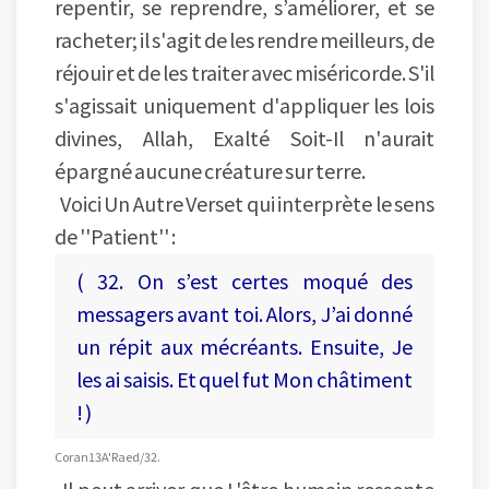
repentir, se reprendre, s’améliorer, et se
racheter; il s'agit de les rendre meilleurs, de
réjouir et de les traiter avec miséricorde. S'il
s'agissait uniquement d'appliquer les lois
divines, Allah, Exalté Soit-Il n'aurait
épargné aucune créature sur terre.
Voici Un Autre Verset qui interprète le sens
de ''Patient'' :
( 32. On s’est certes moqué des
messagers avant toi. Alors, J’ai donné
un répit aux mécréants. Ensuite, Je
les ai saisis. Et quel fut Mon châtiment
! )
Coran 13 A'Raed/32.
Il peut arriver que L'être humain ressente