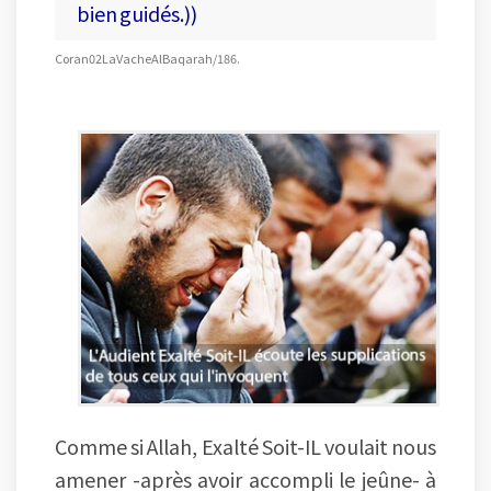
bien guidés.))
Coran 02 La Vache Al Baqarah/186.
Comme si Allah, Exalté Soit-IL voulait nous
amener -après avoir accompli le jeûne- à