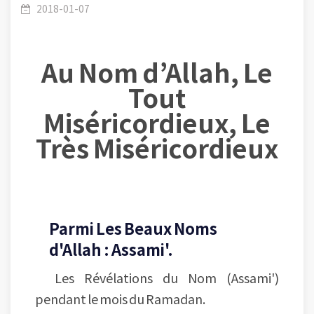
d’Allah-Les Noms Concis-La conférence 07 :
2018-01-07
Au Nom d’Allah, Le
Tout
Assami' (Celui qui entend tout) et sa relation
Miséricordieux, Le
Très Miséricordieux
avec Ramadan.
Parmi Les Beaux Noms
d'Allah : Assami'.
Les Révélations du Nom (Assami')
pendant le mois du Ramadan.