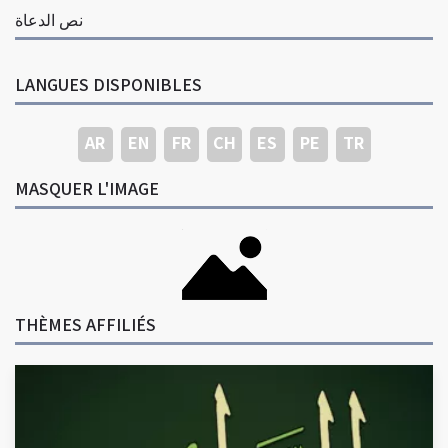
نص الدعاة
LANGUES DISPONIBLES
AR
EN
FR
CH
ES
PE
TR
MASQUER L'IMAGE
THÈMES AFFILIÉS