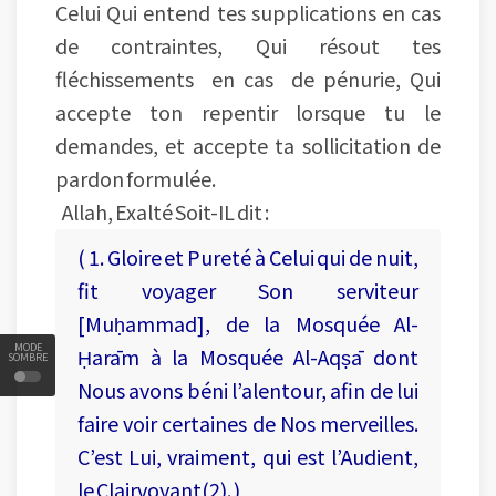
Celui Qui entend tes supplications en cas
de contraintes, Qui résout tes
fléchissements en cas de pénurie, Qui
accepte ton repentir lorsque tu le
demandes, et accepte ta sollicitation de
pardon formulée.
Allah, Exalté Soit-IL dit :
( 1. Gloire et Pureté à Celui qui de nuit,
fit voyager Son serviteur
[Muḥammad], de la Mosquée Al-
MODE
Ḥarām à la Mosquée Al-Aqṣā dont
SOMBRE
Nous avons béni l’alentour, afin de lui
faire voir certaines de Nos merveilles.
C’est Lui, vraiment, qui est l’Audient,
le Clairvoyant(2). )