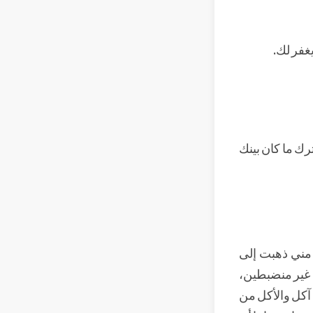
يغفر لك.
ترك ما كان بينك
أ مني ذهبت إلى
 غير منضبطين،
آكل والأكل من