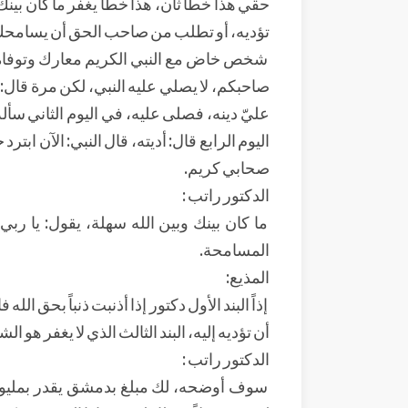
حقي هذا خطأ ثان، هذا خطأ يغفر ما كان بينك وبي
تؤديه، أو تطلب من صاحب الحق أن يسامحك
شخص خاض مع النبي الكريم معارك وتوفاه ال
صاحبكم، لا يصلي عليه النبي، لكن مرة قال: 
عليّ دينه، فصلى عليه، في اليوم الثاني سأله
اليوم الرابع قال: أديته، قال النبي: الآن اب
صحابي كريم.
الدكتور راتب :
ما كان بينك وبين الله سهلة، يقول: يا ربي ق
المسامحة.
المذيع:
إذاً البند الأول دكتور إذا أذنبت ذنباً بحق ا
أن تؤديه إليه، البند الثالث الذي لا يغفر هو ال
الدكتور راتب :
سوف أوضحه، لك مبلغ بدمشق يقدر بمليون