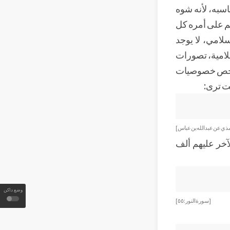
سبه، لأنه شوه
قم على أمره كل
سلامي، لا يوجد
لامية، تصورات
من أخص خصوصيات
نت ترى:
رمذي عن عبد الله بن عباس]
آخر عليهم ألف
وضع داكن
[سورة النور: ٥٥]