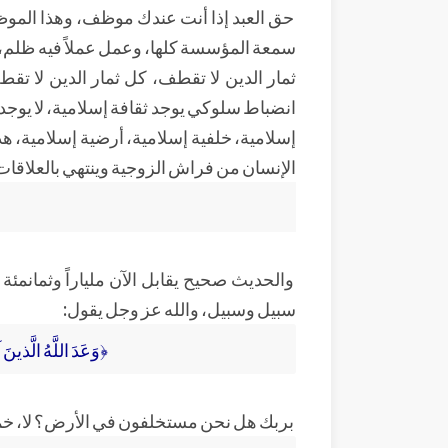
حق العبد إذا أنت عندك موظف، وهذا المو
سمعة المؤسسة كلها، وعمل عملاً فيه ظلم، ا
ثمار الدين لا تقطف، كل ثمار الدين لا تقطف
انضباط سلوكي يوجد ثقافة إسلامية، لا يوج
إسلامية، خلفية إسلامية، أرضية إسلامية، ه
الإنسان من فراش الزوجية وينتهي بالعلاقات ا
والحديث صحيح يقابل الآن ملياراً وثمانمئ
سبيل وسبيل، والله عز وجل يقول:
﴿وَعَدَ اللَّهُ الَّذي
بربك هل نحن مستخلفون في الأرض؟ لا، خ