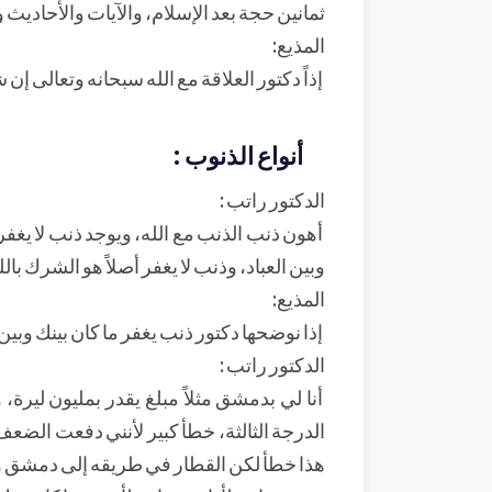
ثمانين حجة بعد الإسلام، والآيات والأحاديث 
المذيع:
إذاً دكتور العلاقة مع الله سبحانه وتعالى إن
أنواع الذنوب :
الدكتور راتب :
أهون ذنب الذنب مع الله، ويوجد ذنب لا يغفر أ
وبين العباد، وذنب لا يغفر أصلاً هو الشرك بالل
المذيع:
إذا نوضحها دكتور ذنب يغفر ما كان بينك وبين 
الدكتور راتب :
أنا لي بدمشق مثلاً مبلغ يقدر بمليون ليرة
الدرجة الثالثة، خطأ كبير لأنني دفعت الضع
هذا خطأ لكن القطار في طريقه إلى دمشق و