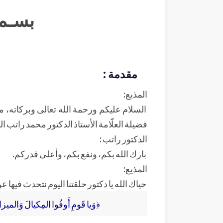
بسـم 
مقدمة :
المذيع:
السلام عليكم ورحمة الله تعالى وبركاته، م
فضيلة العلّامة الأستاذ الدكتور محمد راتب ال
الدكتور راتب :
بارك الله بكم، ونفع بكم، وأعلى قدركم.
المذيع:
حياك الله يا دكتور حلقتنا اليوم نتحدث فيها 
﴿وَيا قَومِ أَوفُوا المِكيالَ وَالميز