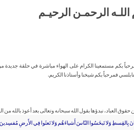
اللـه الرحمـن الرحيـم
رحباً بكم مستمعينا الكرام على الهواء مباشرة في حلقة جديدة م
نابلسي فمرحباً بكم شيخنا وأستاذنا الكريم.
عن حقوق العباد، نبدؤها بقول الله سبحانه وتعالى بعد أعوذ بالله من 
انَ بِالقِسطِ وَلا تَبخَسُوا النّاسَ أَشياءَهُم وَلا تَعثَوا فِي الأَرضِ مُفسِدينَ