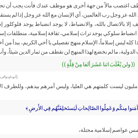
ظف اغتصب مالاً من جهة أخرى هو موظف عندك فأنت يجب أن تحا
لله عز وجل رب العالمين، أي الإنسان مع الله عز وجل إذا لم يست
 إلا بالاتصال بالله، والانضباط، لا يوجد انضباط يوجد فلوكلور إ
د انضباط سلوكي يوجد تراث إسلامي، ثقافة إسلامية، منطلقات إس
ذا كله ليس إسلاماً، الإسلام منهج تفصيلي يا أخي الكريم، يبدأ 
لدولية، ما لم نخضع لهذا المنهج لن نقطف من ثمار الدين شيئاً، وأ
(( ولن يُغْلَبَ اثنا عَشَرَ ألفا مِنْ قِلَّةٍ ))
[أبو داود والت
ة مليون ليست كلمتهم هي العليا، وليس أمرهم بيدهم، وللطرف ال
نَ آمَنوا مِنكُم وَعَمِلُوا الصّالِحاتِ لَيَستَخلِفَنَّهُم فِي الأَرضِ ﴾
مس عواصم إسلامية محتلة،