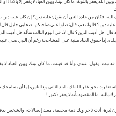
ن الله يغفر بالتوبة، ما كان بينك وبين العباد لا يغفر إلا بالأداء أو 
.
له، فكان من عادة النبي أن يقول: عليه دين؟ إن كان عليه دين ي
عليه دين؟ قالوا: نعم، قال: صلوا على صاحبكم، صحابي جليل قال له
 قال: هل أديت الدين؟ قال: لا، في اليوم الثالث سأله هل أديت الدي
ترد جلده. إذاً حقوق العباد مبنية على المشاححة رغم أن النبي صلى عل
د تبت، يقول: عبدي وأنا قد قبلت، ما كان بينك وبين العباد لا يغفر 
لله فاستغفرت بحق غفر الله لك، البند الثاني مع الناس، إما أن يسامح
شرك بالله، ما المقصود بأنه لا يغفر دكتور؟
 ليرة، أنت تاجر ولك ذمة محققة، معك إيصالات، والشخص يدفع