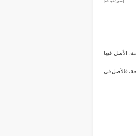
[سورة هود: ٨٥]
ة، الأصل فيها
محة، فالأصل في