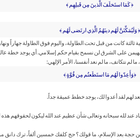
﴿ كَمَا استَخلَفَ الَّذينَ مِن قَبلِهِم ﴾
 وَلَيُمَكِّنَنَّ لَهُم دينَهُمُ الَّذِي ارتَضى لَهُم ﴾
ة ثالثة كانت من قبل تحت الطاولة، واليوم فوق الطاولة جهاراً ونهارا
مهيمن على الشرق لن نسمح بقيام حكم إسلامي. أي يوجد خطة عالم
لم نتكاتف، ما لم نعد أنفسنا، الأمر الإلهي:
﴿وَأَعِدّوا لَهُم مَا استَطَعتُم مِن قُوَّةٍ ﴾
 تعد لهم لقد أعدوا لك، يوجد خطط عميقة جداً.
 عند لله سبحانه وتعالى شأن عظيم عند الله ليكون لحقوقهم هذه ال
ن حجة بعد الإسلام، ما قولك؟ حج كلفك خمسين ألفاً، ترك دانق م