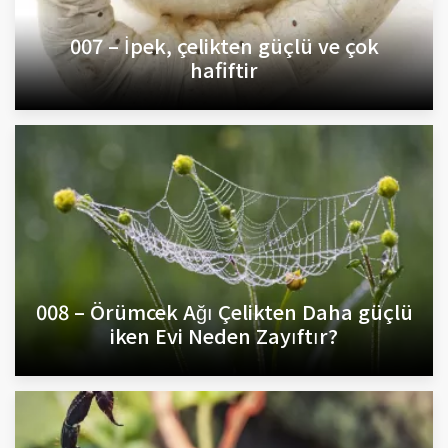
007 – İpek, çelikten güçlü ve çok
hafiftir
008 – Örümcek Ağı Çelikten Daha güçlü
iken Evi Neden Zayıftır?