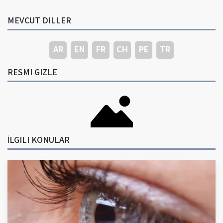
MEVCUT DILLER
AR
EN
FR
CH
PE
TR
RESMI GIZLE
İLGILI KONULAR