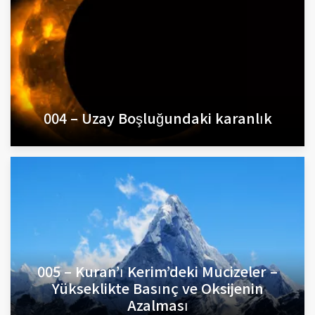
004 – Uzay Boşluğundaki karanlık
005 – Kuran’ı Kerim’deki Mucizeler –
Yükseklikte Basınç ve Oksijenin
Azalması