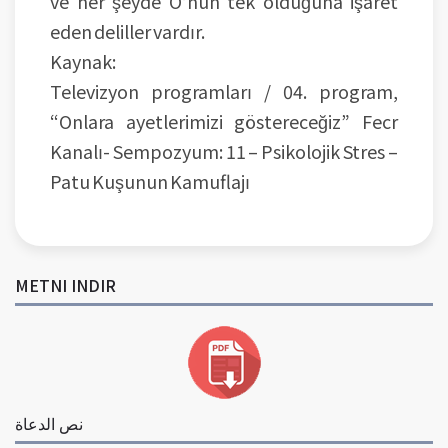
ve her şeyde O’nun tek olduğuna işaret
eden deliller vardır.
Kaynak:
Televizyon programları / 04. program,
“Onlara ayetlerimizi göstereceğiz” Fecr
Kanalı- Sempozyum: 11 – Psikolojik Stres –
Patu Kuşunun Kamuflajı
METNI INDIR
نص الدعاة