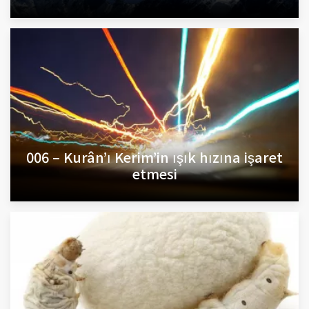
006 – Kurân’ı Kerim’in ışık hızına işaret
etmesi