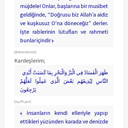
müjdele! Onlar, başlarına bir musibet
geldiğinde, “Doğrusu biz Allah’a aidiz
ve kuşkusuz O’na döneceğiz” derler.
İşte rablerinin lütufları ve rahmeti
bunlar içindir ﴿
[ Bakara Suresi ]
Kardeşlerim;
ظَهَرَ الْفَسَادُ فِي الْبَرِّ وَالْبَحْرِ بِمَا كَسَبَتْ أَيْدِي
النَّاسِ لِيُذِيقَهُم بَعْضَ الَّذِي عَمِلُوا لَعَلَّهُمْ
يَرْجِعُونَ
[ سورة الروم ]
﴾ İnsanların kendi elleriyle yapıp
ettikleri yüzünden karada ve denizde