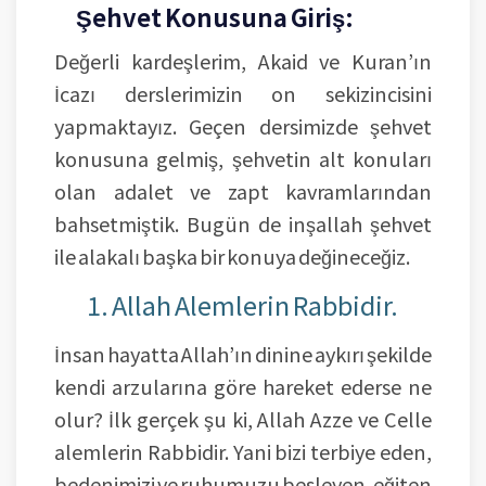
Şehvet Konusuna Giriş:
Değerli kardeşlerim, Akaid ve Kuran’ın
İcazı derslerimizin on sekizincisini
yapmaktayız. Geçen dersimizde şehvet
konusuna gelmiş, şehvetin alt konuları
olan adalet ve zapt kavramlarından
bahsetmiştik. Bugün de inşallah şehvet
ile alakalı başka bir konuya değineceğiz.
1. Allah Alemlerin Rabbidir.
İnsan hayatta Allah’ın dinine aykırı şekilde
kendi arzularına göre hareket ederse ne
olur? İlk gerçek şu ki, Allah Azze ve Celle
alemlerin Rabbidir. Yani bizi terbiye eden,
bedenimizi ve ruhumuzu besleyen, eğiten