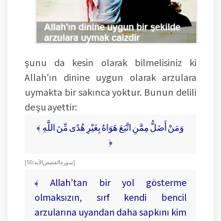
şunu da kesin olarak bilmelisiniz ki
Allah’ın dinine uygun olarak arzulara
uymakta bir sakınca yoktur. Bunun delili
de şu ayettir:
﴾ وَمَنْ أَضَلُّ مِمَّنِ اتَّبَعَ هَوَاهُ بِغَيْرِ هُدًى مِّنَ اللَّهِ
﴿
[ سورة القصص الآية: 50 ]
﴾ Allah’tan bir yol gösterme
olmaksızın, sırf kendi bencil
arzularına uyandan daha sapkını kim