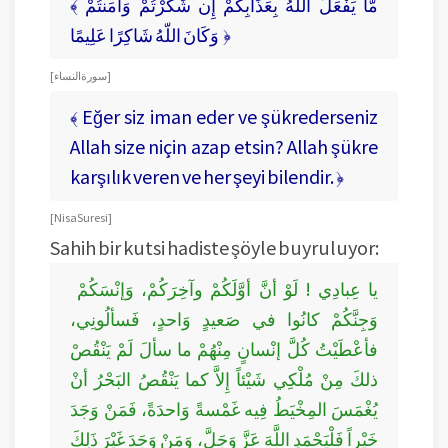
﴾ مَّا يَفْعَلُ اللّهُ بِعَذَابِكُمْ إِن شَكَرْتُمْ وَآمَنتُمْ
وَكَانَ اللّهُ شَاكِرًا عَلِيمًا ﴿
[ سورة النساء ]
﴾ Eğer siz iman eder ve şükrederseniz
Allah size niçin azap etsin? Allah şükre
karşılık veren ve her şeyi bilendir. ﴿
[ Nisa Suresi ]
Sahih bir kutsi hadiste şöyle buyruluyor:
يا عِبادِي ! لَوْ أنَّ أوَّلَكُمْ وآخِرَكُمْ، وَإنْسَكُمْ
وَجِنَّكُمْ كانُوا في صَعيدٍ وَاحدٍ، فَسألُونِي،
فأعْطَيْتُ كُلَّ إنْسانٍ مِنْهُمْ ما سألَ لَمْ يَنْقُصْ
ذلكَ مِنْ مُلْكِي شَيْئاً إِلاَّ كما يَنْقُصُ البَحْرُ أنْ
يُغْمَسَ المِخْيَطُ فِيه غَمْسةً وَاحدَةً، فَمَنْ وَجَدَ
خَيْراً فَلْيَحْمَدِ اللَّهَ عَزَّ وَجَلَّ، وَمَنْ وَجَدَ غَيْرَ ذَلِكَ