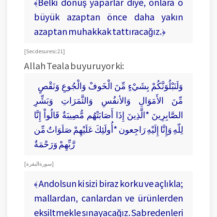
﴾Belki dönüş yaparlar diye, onlara o
büyük azaptan önce daha yakın
azaptan muhakkak tattıracağız.﴿
[ Secde suresi: 21 ]
Allah Teala buyuruyor ki:
وَلَنَبْلُوَنَّكُمْ بِشَيْءٍ مِّنَ الْخَوفْ وَالْجُوعِ وَنَقْصٍ
مِّنَ الأَمَوَالِ وَالأنفُسِ وَالثَّمَرَاتِ وَبَشِّرِ
الصَّابِرِينَ *الَّذِينَ إِذَا أَصَابَتْهُم مُّصِيبَةٌ قَالُواْ إِنَّا
لِلّهِ وَإِنَّا إِلَيْهِ رَاجِعون *أُولَئِكَ عَلَيْهِمْ صَلَوَاتٌ مِّن
رَّبِّهِمْ وَرَحْمَةٌ
[ سورة البقرة ]
﴾ Andolsun ki sizi biraz korku ve açlıkla;
mallardan, canlardan ve ürünlerden
eksiltmekle sınayacağız. Sabredenleri