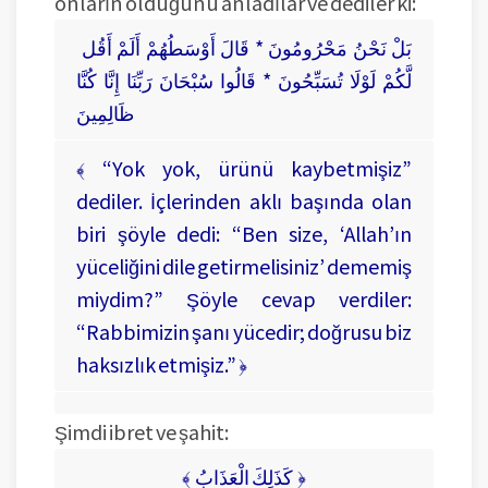
onların olduğunu anladılar ve dediler ki:
بَلْ نَحْنُ مَحْرُومُونَ * قَالَ أَوْسَطُهُمْ أَلَمْ أَقُل
لَّكُمْ لَوْلَا تُسَبِّحُونَ * قَالُوا سُبْحَانَ رَبِّنَا إِنَّا كُنَّا
ظَالِمِينَ
﴾ “Yok yok, ürünü kaybetmişiz”
dediler. İçlerinden aklı başında olan
biri şöyle dedi: “Ben size, ‘Allah’ın
yüceliğini dile getirmelisiniz’ dememiş
miydim?” Şöyle cevap verdiler:
“Rabbimizin şanı yücedir; doğrusu biz
haksızlık etmişiz.” ﴿
Şimdi ibret ve şahit:
﴾ كَذَلِكَ الْعَذَابُ ﴿