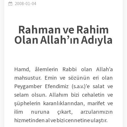
Unsurları – Ders: 18 – Şehvet – 4 – Musibetlerin
2008-01-04
Rahman ve Rahim
Olan Allah’ın Adıyla
Açıklaması – İnek Sessiz ve Mükemmel Bir
Hamd, âlemlerin Rabbi olan Allah’a
Fabrikadır
mahsustur. Emin ve sözünün eri olan
Peygamber Efendimiz (s.a.v.)’e salat ve
selam olsun. Allahım bizi cehaletin ve
şüphelerin karanlıklarından, marifet ve
ilim nuruna çıkart, arzularımızın
hizmetinden al ve bizi cennetine ulaştır.