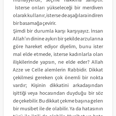
İsterse onları yükseleceği bir merdiven
olarak kullanır, isterse de aşağılara indiren
bir basamağa çevirir.
Şimdi bir durumla karşı karşıyayız. İnsan
Allah’ın dinine aykırı bir şekilde arzularına
göre hareket ediyor diyelim, bunu ister
mal elde etmede, isterse kadınlarla olan
ilişkilerinde yapsın, ne elde eder? Allah
Azze ve Celle alemlerin Rabbidir. Dikkat
çekilmesi gereken çok önemli bir nokta
vardır; Kişinin dikkatini arkadaşından
işittiği veya hocasından duyduğu bir söz
de çekebilir. Bu dikkat çekme başına gelen
bir musibet ile de olabilir. Ya da hatasının
türü ile ilgili de olabilir. Musibet ve hata