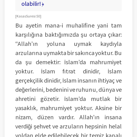
olabilir! ﴿
[ Kasas Suresi: 50 ]
Bu ayetin mana-i muhalifine yani tam
karşılığına baktığımızda şu ortaya çıkar:
“Allah’ın yoluna uymak kaydıyla
arzularına uymakta bir sakınca yoktur. Bu
da şu demektir: İslam’da mahrumiyet
yoktur. İslam fıtrat dinidir, İslam
gerçekçilik dinidir, İslam insanın ihtiyaç ve
değerlerini, bedenini ve ruhunu, dünya ve
ahretini gözetir. İslam’da mutlak bir
yasaklık, mahrumiyet yoktur. Aksine bir
nizam, düzen vardır. Allah’ın insana
verdiği şehvet ve arzuların hepsinin helal
yoldan elde edilebilecek bir temiz kanalı