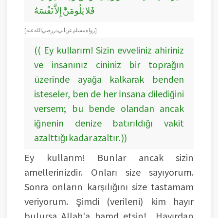
فَلا يَلُومَنَّ إِلاَّ نَفْسَهُ
[ رواه مسلم عن أبي ذر رضي الله عنه ]
(( Ey kullarım! Sizin evveliniz ahiriniz
ve insanınız cininiz bir toprağın
üzerinde ayağa kalkarak benden
isteseler, ben de her İnsana dilediğini
versem; bu bende olandan ancak
iğnenin denize batırıldığı vakit
azalttığı kadar azaltır. ))
Ey kullarım! Bunlar ancak sizin
amellerinizdir. Onları size sayıyorum.
Sonra onların karşılığını size tastamam
veriyorum. Şimdi (verileni) kim hayır
bulursa Allah'a hamd etsin! Hayırdan