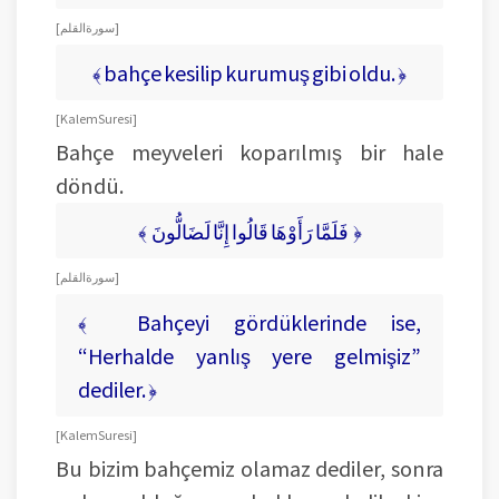
[ سورة القلم ]
﴾ bahçe kesilip kurumuş gibi oldu. ﴿
[ Kalem Suresi ]
Bahçe meyveleri koparılmış bir hale
döndü.
﴾ فَلَمَّا رَأَوْهَا قَالُوا إِنَّا لَضَالُّونَ ﴿
[ سورة القلم ]
﴾ Bahçeyi gördüklerinde ise,
“Herhalde yanlış yere gelmişiz”
dediler. ﴿
[ Kalem Suresi ]
Bu bizim bahçemiz olamaz dediler, sonra