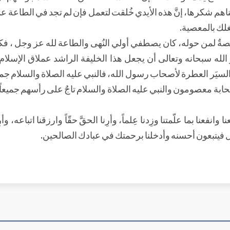
ضيناهم شكرها، إنَّ هذه الأيدي خُلقت لتعمل فإن لم تجد في الطاعة ع
غلك بالمعصية.
ٌ لمن حوله، كان يصطفي أولي النُهى والطاعة لله عز وجل ، فكان إذ
الله سبحانه وتعالى أن يجعل هذا الخليفة الراشد عملاق الإسلام قد
ه السيَر العطرة لأصحاب رسول الله، فالنبي عليه الصلاة والسلام جمع
صحابة معصومون والنبي عليه الصلاة والسلام تاجٌ على رأسهم جميعاً
نفعنا بما علّمتنا وزِدنا عِلماً، وأرِنا الحقَّ حقّاً وارزقنا اتباعه، وأر
ل فيتبعون أحسنه وأدخلنا برحمتك في عبادك الصالحين.