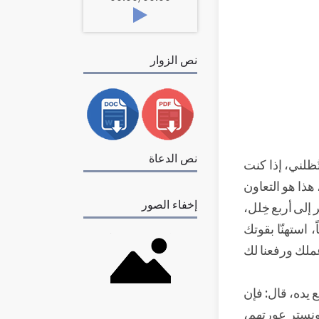
نص الزوار
نص الدعاة
تُظلني، إذا كنت
هذا هو التعاون
إخفاء الصور
إلى أربع خِلل،
 استهنّا بقوتك
عملك ورفعنا لك
 يده، قال: فإن
ونستر عورتهم،