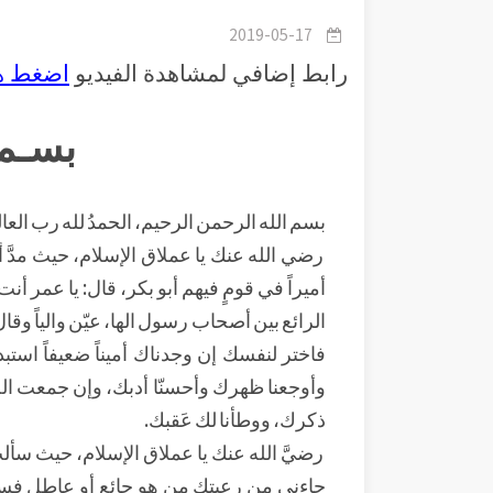
2019-05-17
رابط إضافي لمشاهدة الفيديو
اضغط ه
بسـم 
بسم الله الرحمن الرحيم، الحمدُ لله رب العا
رضي الله عنك يا عملاق الإسلام، حيث مدَّ أبو 
أميراً في قومٍ فيهم أبو بكر، قال: يا عمر 
الرائع بين أصحاب رسول الها، عيّن والياً و
فاختر لنفسك إن وجدناك أميناً ضعيفاً استبدل
وأوجعنا ظهرك وأحسنّا أدبك، وإن جمعت الجُ
ذكرك، ووطأنا لك عَقبك.
رضيَّ الله عنك يا عملاق الإسلام، حيث سألت
جاءني من رعيتك من هو جائع أو عاطل فسأق