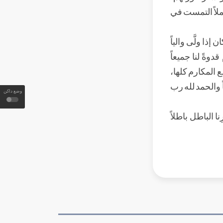
ملاً التمست في
ا ولَّى والياً
وةً لنا جميعاً
 المكارم كلها،
 والحمد لله رب
وضع داكن
ِنا الباطل باطلاً