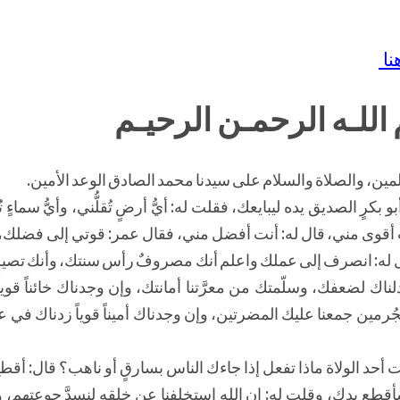
نا
اللـه الرحمـن الرحيـم
لمين، والصلاة والسلام على سيدنا محمد الصادق الوعد الأمين.
بكرٍ الصديق يده ليبايعك، فقلت له: أيُّ أرضٍ تُقلُّني، وأيُّ سماءٍ 
أنت أقوى مني، قال له: أنت أفضل مني، فقال عمر: قوتي إلى فضلك، 
قال له: انصرف إلى عملك واعلم أنك مصروفٌ رأس سنتك، وأنك تصير 
ناك لضعفك، وسلّمتك من معرَّتنا أمانتك، وإن وجدناك خائناً قوياً،
رمين جمعنا عليك المضرتين، وإن وجدناك أميناً قوياً زدناك في 
 أحد الولاة ماذا تفعل إذا جاءك الناس بسارقٍ أو ناهب؟ قال: أقطع
طع يدك، وقلت له: إن الله استخلفنا عن خلقه لنسدَّ جوعتهم، 