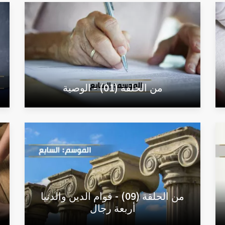
من الحلقة (01) - الوصية
من الحلقة (09) - قوام الدين والدنيا
أربعة رجال