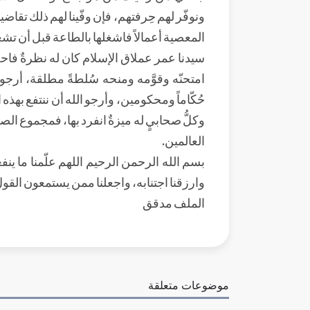
ونوفّر لهم حِرفتهم، فإن وفّينا لهم ذلك تقا
المعصية أعمالاً فاشغلها بالطاعة قبل أن تش
سيدنا عمر عملاق الإسلام كان له نظرةٌ فاحصة
امتحنّه وقوَّمه ومنحه سُلطةً مطلقة، أرجو 
حُكّاماً ومحكومين، وأرجو الله أن ننتفع بهذ
وكلُّ صحابيٍ له ميزةٌ انفرد بها، فمجموع ال
العالمين.
بسم الله الرحمن الرحيم اللهم علّمنا ما ينفعنا وا
وارزقنا اجتنابه، واجعلنا ممن يستمعون القو
الملف مدقق
موضوعات متعلقة