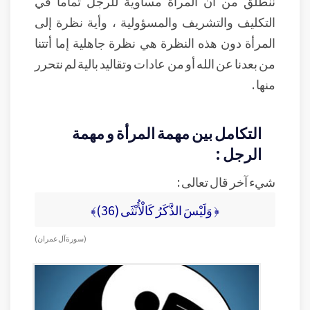
ننطلق من أن المرأة مساوية للرجل تماماً في
التكليف والتشريف والمسؤولية ، وأية نظرة إلى
المرأة دون هذه النظرة هي نظرة جاهلية إما أتتنا
من بعدنا عن الله أو من عادات وتقاليد بالية لم نتحرر
منها .
التكامل بين مهمة المرأة و مهمة
الرجل :
شيء آخر قال تعالى :
﴿ وَلَيْسَ الذَّكَرُ كَالْأُنْثَى (36)﴾
( سورة آل عمران )