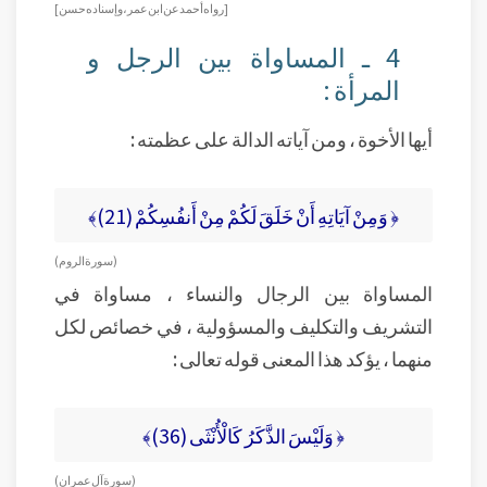
[رواه أحمد عن ابن عمر ، وإسناده حسن]
4 ـ المساواة بين الرجل و
المرأة :
أيها الأخوة ، ومن آياته الدالة على عظمته :
﴿ وَمِنْ آيَاتِهِ أَنْ خَلَقَ لَكُمْ مِنْ أَنفُسِكُمْ (21)﴾
( سورة الروم )
المساواة بين الرجال والنساء ، مساواة في
التشريف والتكليف والمسؤولية ، في خصائص لكل
منهما ، يؤكد هذا المعنى قوله تعالى :
﴿ وَلَيْسَ الذَّكَرُ كَالْأُنْثَى (36)﴾
( سورة آل عمران )