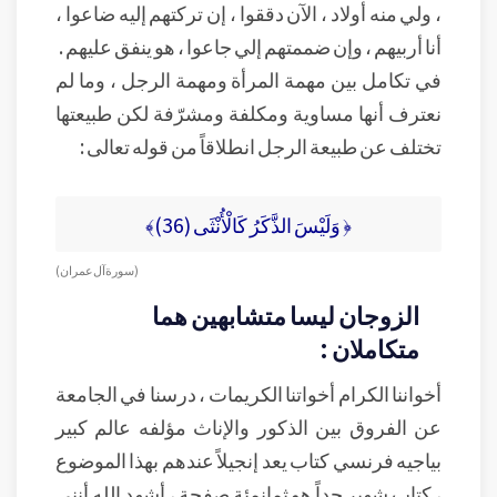
، ولي منه أولاد ، الآن دققوا ، إن تركتهم إليه ضاعوا ،
أنا أربيهم ، وإن ضممتهم إلي جاعوا ، هو ينفق عليهم .
في تكامل بين مهمة المرأة ومهمة الرجل ، وما لم
نعترف أنها مساوية ومكلفة ومشرّفة لكن طبيعتها
تختلف عن طبيعة الرجل انطلاقاً من قوله تعالى :
﴿ وَلَيْسَ الذَّكَرُ كَالْأُنْثَى (36)﴾
( سورة آل عمران )
الزوجان ليسا متشابهين هما
متكاملان :
أخواننا الكرام أخواتنا الكريمات ، درسنا في الجامعة
عن الفروق بين الذكور والإناث مؤلفه عالم كبير
بياجيه فرنسي كتاب يعد إنجيلاً عندهم بهذا الموضوع
، كتاب شهير جداً هو ثمانمئة صفحة ، أشهد الله أنني