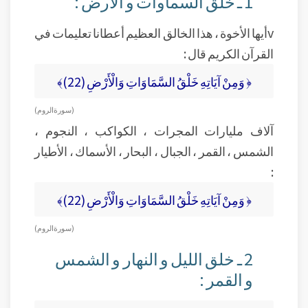
1 ـ خلق السماوات و الأرض :
vأيها الأخوة ، هذا الخالق العظيم أعطانا تعليمات في
القرآن الكريم قال :
﴿ وَمِنْ آيَاتِهِ خَلْقُ السَّمَاوَاتِ وَالْأَرْضِ (22)﴾
( سورة الروم )
آلاف مليارات المجرات ، الكواكب ، النجوم ،
الشمس ، القمر ، الجبال ، البحار ، الأسماك ، الأطيار
:
﴿ وَمِنْ آيَاتِهِ خَلْقُ السَّمَاوَاتِ وَالْأَرْضِ (22)﴾
( سورة الروم )
2 ـ خلق الليل و النهار و الشمس
و القمر :