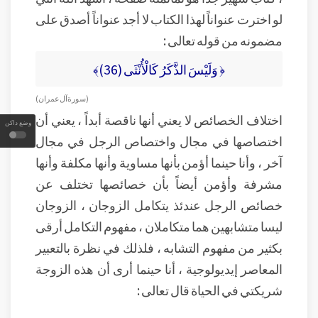
لو اخترت عنواناً لهذا الكتاب لا أجد عنواناً أصدق على
مضمونه من قوله تعالى :
﴿ وَلَيْسَ الذَّكَرُ كَالْأُنْثَى (36)﴾
( سورة آل عمران )
اختلاف الخصائص لا يعني أنها ناقصة أبداً ، يعني أن
وضع داكن
اختصاصها في مجال واختصاص الرجل في مجال
آخر ، وأنا حينما أؤمن بأنها مساوية وأنها مكلفة وأنها
مشرفة وأؤمن أيضاً بأن خصائصها تختلف عن
خصائص الرجل عندئذ يتكامل الزوجان ، الزوجان
ليسا متشابهين هما متكاملان ، مفهوم التكامل أرقى
بكثير من مفهوم التشابه ، فلذلك في نظرة بالتعبير
المعاصر إيديولوجية ، أنا حينما أرى أن هذه الزوجة
شريكتي في الحياة قال تعالى :