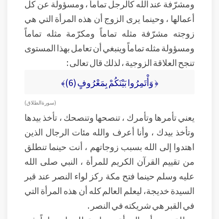
ومشرّفة عند الله كالرجل تماماً ، ومسؤولة عن كل
أعمالها ، وحينما يرى الزوج أن هذه المرأة التي هي
زوجته مشرّفة مثله تماماً ومكرّمة مثله تماماً
ومسؤولة مثله تماماً وينبغي أن تعامل بهذا المستوى
تنجح العلاقة الزوجية ، لذلك قال تعالى :
﴿ وَأْتَمِرُوا بَيْنَكُمْ بِمَعْرُوفٍ (6)﴾
( سورة الطلاق)
يعني تأمرها وتأمرك ، تنصحها وتنصحك ، تأخذ بيدها
وتأخذ بيدك ، وأنا أعرف والله مئات الرجال الذين
اهتدوا إلى الله بسبب زوجاتهم ، أنت حينما تنطلق
من تقييم القرآن الكريم للمرأة ، النبي صلى الله
عليه وسلم حينما فتح مكة ركز لواء النصر عند قبر
السيدة خديجة، ليعلم العالم كله أن هذه المرأة التي
في القبر هي شريكته في النصر .