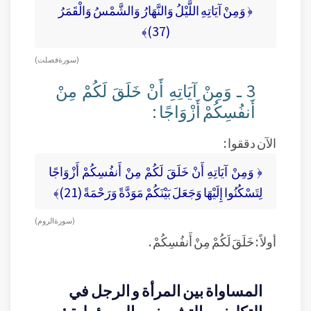
﴿ وَمِنْ آيَاتِهِ اللَّيْلُ وَالنَّهَارُ وَالشَّمْسُ وَالْقَمَرُ
(37)﴾
( سورة فصلت)
3 ـ وَمِنْ آيَاتِهِ أَنْ خَلَقَ لَكُمْ مِنْ
أَنفُسِكُمْ أَزْوَاجًا :
الآن دققوا :
﴿ وَمِنْ آيَاتِهِ أَنْ خَلَقَ لَكُمْ مِنْ أَنفُسِكُمْ أَزْوَاجًا
لِتَسْكُنُوا إِلَيْهَا وَجَعَلَ بَيْنَكُمْ مَوَدَّةً وَرَحْمَةً (21)﴾
( سورة الروم )
أولاً : خَلَقَ لَكُمْ مِنْ أَنفُسِكُمْ .
المساواة بين المرأة و الرجل في
التكليف و التشريف و المسؤولية :