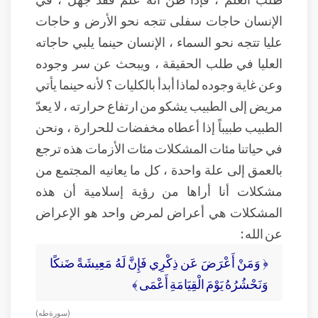
الإنسان حاجات سفلى تتجه نحو الأرض و حاجات
عليا تتجه نحو السماء ، الإنسان حينما يلبي حاجاته
العليا في طلب الحقيقة ، ويبحث عن سر وجوده
وعن غاية وجوده لماذا أبدأ بالكليات ؟ لأنه حينما يأتي
مريض إلى الطبيب يشكو من ارتفاع حرارته ، لا يعدّ
الطبيب طبيباً إذا أعطاه مخفضات للحرارة ، ونحن
في حياتنا مئات المشكلات مئات الأزمات هذه ترجع
بالعمق إلى علة واحدة ، كل ما يعانيه المجتمع من
مشكلات أنا أراها من رؤية إسلامية أن هذه
المشكلات هي أعراض لمرض واحد هو الإعراض
عن الله :
﴿ وَمَنْ أَعْرَضَ عَن ذِكْرِي فَإِنَّ لَهُ مَعِيشَةً ضَنكًا
وَنَحْشُرُهُ يَوْمَ الْقِيَامَةِ أَعْمَى ﴾
( سورة طه )