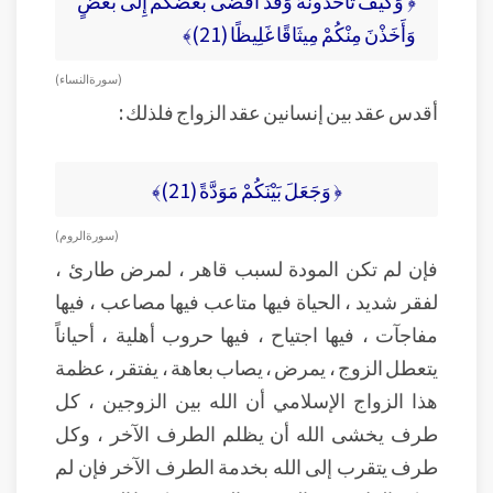
وَأَخَذْنَ مِنْكُمْ مِيثَاقًا غَلِيظًا (21)﴾
(سورة النساء)
أقدس عقد بين إنسانين عقد الزواج فلذلك :
﴿ وَجَعَلَ بَيْنَكُمْ مَوَدَّةً (21)﴾
( سورة الروم )
فإن لم تكن المودة لسبب قاهر ، لمرض طارئ ،
لفقر شديد ، الحياة فيها متاعب فيها مصاعب ، فيها
مفاجآت ، فيها اجتياح ، فيها حروب أهلية ، أحياناً
يتعطل الزوج ، يمرض ، يصاب بعاهة ، يفتقر ، عظمة
هذا الزواج الإسلامي أن الله بين الزوجين ، كل
طرف يخشى الله أن يظلم الطرف الآخر ، وكل
طرف يتقرب إلى الله بخدمة الطرف الآخر فإن لم