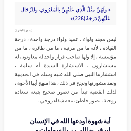
﴿ وَلَهُنَّ مِثْلُ الَّذِي عَلَيْهِنَّ بِالْمَعْرُوفِ وَلِلرِّجَالِ
عَلَيْهِنَّ دَرَجَةٌ (228)﴾
( سورة البقرة )
ليس مجند ولواء ، عميد ولواء درجة واحدة ، درجة
القيادة ، لأنه ما من مرتبة ، ما من طائرة ، ما من
مؤسسة ، إلا ولها صاحب قرار واحد له معاونون له
مستشارون ، الاستشارة السيدة أم سلمة ،
استشارها النبي صلى الله عليه وسلم في الحديبية
ونفذ مشورتها ونجح في ذلك ، هذا منهج أيها الأخوة ،
لذلك القضية تبدأ من تصور صحيح يتبعه سعادة
زوجية ، تصور خاطئ يتبعه شقاء زوجي .
أية شهوة أودعها الله في الإنسان
ليرقى بها إلى رب السماوات و