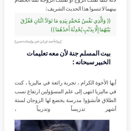
بينهما لا تنسوا هذا الحديث الشريف :
(( وَالَّذِي نَفْسُ مُحَمَّدٍ بِيَدِهِ مَا تَوَادَّ اثْنَانِ فَفُرِّقَ
بَيْنَهُمَا إِلَّا بِذَنْبٍ يُحْدِثُهُ أَحَدُهُمَا ))
[رواه أحمد عن ابن عمر ، وإسناده حسن]
بيت المسلم جنة لأن معه تعليمات
الخبير سبحانه :
أيها الأخوة الكرام ، تجربة رائعة في ماليزيا ، كنت
في ماليزيا انتهى إلى علم المسؤولين ارتفاع نسب
الطلاق فأنشؤوا مدرسة يخضع لها الزوجان لستة
أشهر تدريساً وتدريباً ،