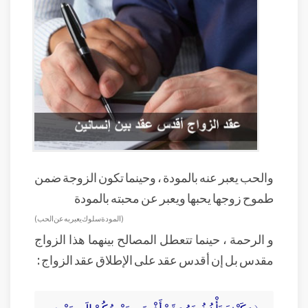
والحب يعبر عنه بالمودة ، وحينما تكون الزوجة ضمن
طموح زوجها يحبها ويعبر عن محبته بالمودة
(المودة سلوك يعبر به عن الحب)
و الرحمة ، حينما تتعطل المصالح بينهما هذا الزواج
مقدس بل إن أقدس عقد على الإطلاق عقد الزواج :
﴿ وَكَيْفَ تَأْخُذُونَهُ وَقَدْ أَفْضَى بَعْضُكُمْ إِلَى بَعْضٍ