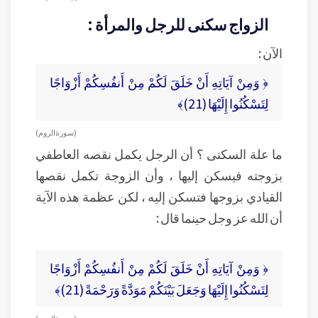
الزواج سكنى للرجل والمرأة :
الآن :
﴿ وَمِنْ آيَاتِهِ أَنْ خَلَقَ لَكُمْ مِنْ أَنفُسِكُمْ أَزْوَاجًا
لِتَسْكُنُوا إِلَيْهَا (21)﴾
( سورة الروم )
ما علة السكنى ؟ أن الرجل يكمل نقصه العاطفي
بزوجته فيسكن إليها ، وأن الزوجة تكمل نقصها
القيادي بزوجها فتسكن إليه ، لكن عظمة هذه الآية
أن الله عز وجل حينما قال :
﴿ وَمِنْ آيَاتِهِ أَنْ خَلَقَ لَكُمْ مِنْ أَنفُسِكُمْ أَزْوَاجًا
لِتَسْكُنُوا إِلَيْهَا وَجَعَلَ بَيْنَكُمْ مَوَدَّةً وَرَحْمَةً (21)﴾