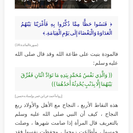
﴿ فَنَسُوا حَظًّا مِمَّا ذُكِّرُوا بِهِ فَأَغْرَيْنَا بَيْنَهُمُ
الْعَدَاوَةَ وَالْبَغْضَاءَ إِلَى يَوْمِ الْقِيَامَةِ. ﴾
( سورة المائدة : 14)
فالمودة بنيت على طاعة الله وقد قال صلى الله
عليه و سلم :
(( وَالَّذِي نَفْسُ مُحَمَّدٍ بِيَدِهِ مَا تَوَادَّ اثْنَانِ فَفُرِّقَ
بَيْنَهُمَا إِلَّا بِذَنْبٍ يُحْدِثُهُ أَحَدُهُمَا ))
[رواه أحمد عن ابن عمر ، وإسناده حسن]
هذه النقاط الأربع ، النجاح مع الأهل والأولاد ربع
النجاح ، كيف أن النبي صلى الله عليه وسلم
بالتعريف قال المرأة إذا صامت شهرها ، وصلت
خمسها ، وأطاعت زوجها ، وحفظت نفسها فقد