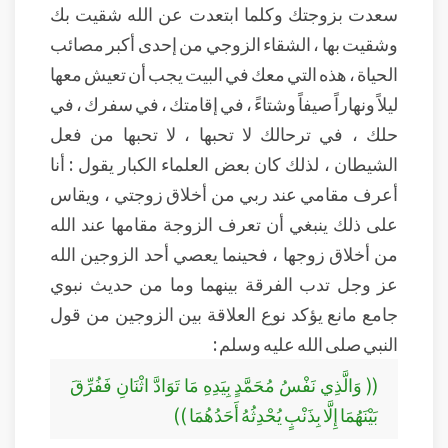
سعدت بزوجتك وكلما ابتعدت عن الله شقيت بك
وشقيت بها ، الشقاء الزوجي من إحدى أكبر مصائب
الحياة ، هذه التي معك في البيت يجب أن تعيش معها
ليلاً ونهاراً صيفاً وشتاءً ، في إقامتك ، في سفرك ، في
حلك ، في ترحالك لا تحبها ، لا تحبها من فعل
الشيطان ، لذلك كان بعض العلماء الكبار يقول : أنا
أعرف مقامي عند ربي من أخلاق زوجتي ، ويقاس
على ذلك ينبغي أن تعرف الزوجة مقامها عند الله
من أخلاق زوجها ، فحينما يعصي أحد الزوجين الله
عز وجل تدب الفرقة بينهما وما من حديث نبوي
جامع مانع يؤكد نوع العلاقة بين الزوجين من قول
النبي صلى الله عليه وسلم :
(( وَالَّذِي نَفْسُ مُحَمَّدٍ بِيَدِهِ مَا تَوَادَّ اثْنَانِ فَفُرِّقَ
بَيْنَهُمَا إِلَّا بِذَنْبٍ يُحْدِثُهُ أَحَدُهُمَا ))