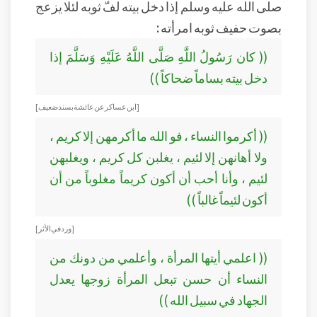
صلى الله عليه وسلم إذا دخل بيته لفّ ثوبه لئلا يزعج
بصوت حفيف ثوبه امرأته :
(( كان رَسُولُ اللَّهِ صَلَّى اللَّهُ عَلَيْهِ وَسَلَّمَ إذا
دخل بيته بساماً ضحاكاً ))
[ ابن عساكر عن عائشة بسند ضعيف ]
(( أكرموا النساء ، فو الله ما أكرمهن إلا كريم ،
ولا أهانهن إلا لئيم ، يغلبن كل كريم ، ويغلبهن
لئيم ، وأنا أحب أن أكون كريماً مغلوباً من أن
أكون لئيماً غالباً ))
[ ورد في الأثر ]
(( اعلمي أيتها المرأة ، وأعلمي من دونك من
النساء أن حسن تبعل المرأة زوجها يعدل
الجهاد في سبيل الله ))