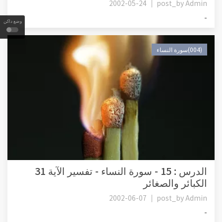
2002-05-24
post_by
Admin
-
وضع داكن
(004)سورة النساء
الدرس : 15 - سورة النساء - تفسير الآية 31
الكبائر والصغائر
2002-06-07
post_by
Admin
-