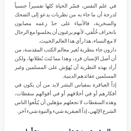
في علم النفس، فسّر الحياة كلها تفسيراً جنسياً
لدرجة أن ما جاء به من نظريات يدعو إلى الضحك
والسخرية، فالأنبياء على حدّ زعمه مصابون
بانحراف خُلُقي، لأنهم يرغبون أن يجلسوا مع الرجال
لا مع النساء، هذا رأي هذا العالم الخبيث.
دارون جاء بنظرية تُغير معالم الكتب المقدسة، من
أن أصل الإنسان قرد، وهذا مما ثَبَتَ بُطلانها، ولكن
أراد بهذه النظرية أن يُهوّش على المسلمين وغير
المسلمين عقائدهم الدينية.
إذاً العباقرة بمقياس البشر لابد من أن يكون في
أفكارهم أو في أخلاقهم أو في أقوالهم سقطات،
وهذه السقطات لا تجعلهم مؤهلين أن يُبَلّغوا الناس
الشرع الإلهي، إذاً العبقرية شيء والنبوة شيء آخر.