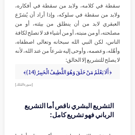
سقطة في كلامه، ولابد من سقطة في أفكاره،
ولابد من سقطة في سلوكه، وإذا أراد أن يُشرّع
العبقري لابد من أن ينطلق من بيئته، أو من
مصلحته، أو من منبته، أو من أشياء قد لا تصلح لكافة
الناس، لكن النبي الله سبحانه وتعالى اصطفاه،
وأهّله، وعصمه، وأوحى إليه شرعاً من عند الله، لأنه
لا يصلح للتشريع إلا الخالق:
﴿ أَلَا يَعْلَمُ مَنْ خَلَقَ وَهُوَ اللَّطِيفُ الْخَبِيرُ (14)﴾
[ سورة المُلك ]
التشريع البشري ناقص أما التشريع
الرباني فهو تشريع كامل: