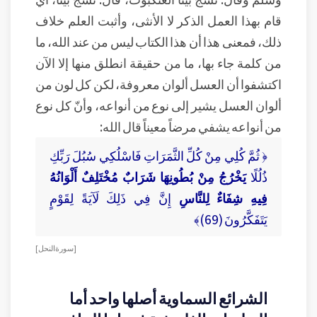
قام بهذا العمل الذكر لا الأنثى، وأثبت العلم خلاف
ذلك، فمعنى هذا أن هذا الكتاب ليس من عند الله، ما
من كلمة جاء بها، ما من حقيقة انطلق منها إلا الآن
اكتشفوا أن العسل ألوان معروفة، لكن كل لون من
ألوان العسل يشير إلى نوع من أنواعه، وأنّ كل نوع
من أنواعه يشفي مرضاً معيناً قال الله:
﴿ ثُمَّ كُلِي مِنْ كُلِّ الثَّمَرَاتِ فَاسْلُكِي سُبُلَ رَبِّكِ
ذُلُلًا
يَخْرُجُ مِنْ بُطُونِهَا شَرَابٌ مُخْتَلِفٌ أَلْوَانُهُ
فِيهِ شِفَاءٌ لِلنَّاسِ
إِنَّ فِي ذَلِكَ لَآيَةً لِقَوْمٍ
يَتَفَكَّرُونَ (69)﴾
[ سورة النحل ]
الشرائع السماوية أصلها واحد أما