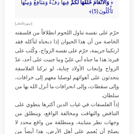
﴿
وَالْأَنْعَامَ خَلَقَهَا لَكُمْ
فِيهَا دِفْءٌ وَمَنَافِعُ وَمِنْهَا
تَأْكُلُونَ (5)﴾
[ سورة النحل ]
حرّم على نفسه تناول اللحوم انطلاقاً من فلسفته
الخاصة من أن هذا الحيوان إذا ذبحناه لنأكله فقد
ارتكبنا جريمة، حرّم على نفسه الزواج، وكُتَب على
قبره: هذا ما جناه أبي عليّ وما جنيت على أحد، عدّ
الزواج وإنجاب الأولاد جِناية، لو تركنا الفلاسفة
يتحدثون على أهوائهم لوصلنا معهم إلى خرافات،
وإلى سقطات، وإلى انحرافات ما أنزل الله بها من
سلطان.
إذاً الفلسفات في غياب الدين أكثرها ينطوي على
التناقض والتهافت ومخالفة الواقع، وينطلق من
وجهات نظر متباينة، ومنطلقة من واقع محدد لا
يصلح أن يُعمم على أهل الأرض، هذا أيضاً من