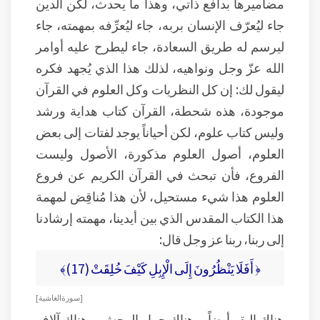
مضاميرها بدافع ذاتي، وهذا ما يحدث، لكن الدين
جاء ليُعرّف الإنسان بربه، جاء ليُعرِّفه بمهمته، جاء
ليرسم له طريق السعادة، جاء ليطرح عليه أوامر
الله عزّ وجل ونواهيه، لذلك هذا الذي يُجهد فكره
ليقول لك: إن كل النظريات وكل العلوم في القرآن
موجودة، هذه شحطة، القرآن كتاب هداية ورشد
وليس كتاب علوم، لكن أحياناً يوجد لفتات إلى بعض
العلوم، أصول العلوم مذكورة، الأصول وليست
الفروع، فأن تبحث في القرآن الكريم عن فروع
العلوم هذا شيء مستحيل، لأن هذا مُناقِض لمهمة
هذا الكتاب المقدس الذي بين أيدينا، مهمته إرشادنا
إلى ربنا، ربنا عز وجل قال:
﴿ أَفَلَا يَنْظُرُونَ إِلَى الْإِبِلِ كَيْفَ خُلِقَتْ (17)﴾
[ سورة الغاشية ]
هناك البقر أيضاً، وهناك حمار الوحش، وهناك آلاف