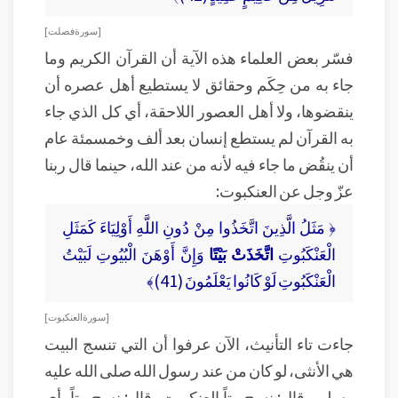
[ سورة فصلت ]
فسّر بعض العلماء هذه الآية أن القرآن الكريم وما
جاء به من حِكَم وحقائق لا يستطيع أهل عصره أن
ينقضوها، ولا أهل العصور اللاحقة، أي كل الذي جاء
به القرآن لم يستطع إنسان بعد ألف وخمسمئة عام
أن ينقُض ما جاء فيه لأنه من عند الله، حينما قال ربنا
عزّ وجل عن العنكبوت:
﴿ مَثَلُ الَّذِينَ اتَّخَذُوا مِنْ دُونِ اللَّهِ أَوْلِيَاءَ كَمَثَلِ
الْعَنْكَبُوتِ
اتَّخَذَتْ بَيْتًا
وَإِنَّ أَوْهَنَ الْبُيُوتِ لَبَيْتُ
الْعَنْكَبُوتِ لَوْ كَانُوا يَعْلَمُونَ (41)﴾
[ سورة العنكبوت ]
جاءت تاء التأنيث، الآن عرفوا أن التي تنسج البيت
هي الأنثى، لو كان من عند رسول الله صلى الله عليه
وسلم وقال: نسج بيتاً العنكبوت، قال: نسج بيتاً، أي