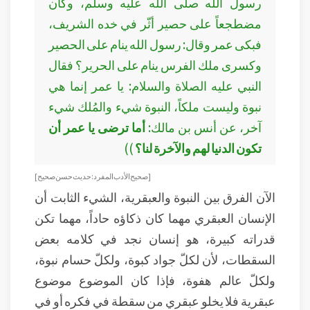
رسول الله صلى الله عليه وسلم، وكان
مضطجعاً على حصير أثّر في خده الشريف،
فبكى عمر وقال: رسول الله ينام على الحصير
وكسرى ملك الفرس ينام على الحرير؟ فقال
النبي عليه الصلاة والسلام: يا عمر إنما هي
نبوة وليست ملكاً، النبوة شيء والمُلك شيء
آخر، عن أنس بن مالك:
أما ترضى يا عمر أن
تكون الدنيا لهم والآخرة لنا؟
))
[ صحيح الأدب المفرد: حديث حسن صحيح ]
الآن الفرق بين النبوة والعبقرية، الشيء الثابت أن
الإنسان العبقري مهما كان ذكاؤه حاداً، مهما تكن
قدراته كبيرة، هو إنسان نجد في كلامه بعض
السقطات، لأن لكلّ جواد كبوة، ولكلّ حسام نبوة،
ولكلّ عالم هفوة، فإذا كان الموضوع موضوع
عبقرية فلا يخلو عبقري من سقطة في فكره أو في