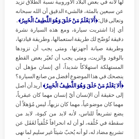
لها لأنه في بعض البلاد الأوروبية نسبة الطلاق تزيد
عن سبعين بالمئة، فالشيء الدقيق أن الله سبحانه
وتعالى قال:
﴿أَلا يَعْلَمُ مَنْ خَلَقَ وَهُوَ اللَّطِيفُ الْخَبِيرُ﴾
.
أي إذا اشتريت سيارة، ومع هذه السيارة نشرة
دقيقة تُوَضّح لك طريقة استعمالها، وطريقة قيادتها،
وطريقة صيانة أجهزتها، ومتى يجب أن تزودها
بالوقود والزيت، ومتى يجب أن تُغيّر بعض القطع
المستهلكة استهلاكاً شديداً، أي إنسان مؤهل أن
ينصحك في هذا الموضوع أفضل من صانع السيارة؟
﴿أَلا يَعْلَمُ مَنْ خَلَقَ وَهُوَ اللَّطِيفُ الْخَبِيرُ﴾
أريد أن أصل
إلى حقيقة أن الإنسان أيّ إنسان مهما كان عبقرياً،
مهما كان موضوعياً، مهما كان نزيهاً، ليس مُؤهلاً أن
يضع تشريعاً للناس، لأنه لابد من كبوة، لابد من
سقطة في خُلُقه، لو أن له انحرافاً خُلُقياً لغَفَل عن
تشريع مضاد له، لو أنه يُحبّ شيئاً غير سليم لما نهى