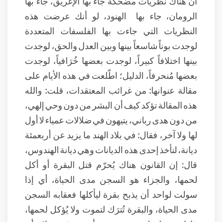
أن هناك نظريات مضحكة جاء بها الإغريق، جاء بها
الرومان، جاء بها الهنود، لو أنك عرضت هذه
النظريات التي جاءت بها الفلسفات المتعددة
لوجدت بوناً شاسعاً بينها وبين العدل والحق، لوجدت
بينها اختلافاً كبيراً، لوجدت بعضها خُرَافياً، لوجدت
بعضها مُنحرفاً، الدليل؛ اطّلعت في هذه الأيام على
مقالة عنوانها: من غرائب المعتقدات، قلت: والله
هذه المقالة تؤكد كيف أن البشر من دون وحي إلهي،
من دون هدى رباني، يتيهون في ضلالات عمياء لا أول
لها ولا آخر، فقال: في بلاد الهند ما يزيد عن أربعمئة
ديانة، لنأخذ إحدى هذه الديانات وهي ديانة الهندوس،
قال: إن القانون هناك يُحرّم قتل البقرة أو أكل
لحمها، والجزاء هو السجن مدى الحياة، أي إذا
سولت لواحد أن يذبح بقرة ليأكلها فعقابه السجن
مدى الحياة، والبقرة تُترَك لتموت ولا يُؤكل لحمها،