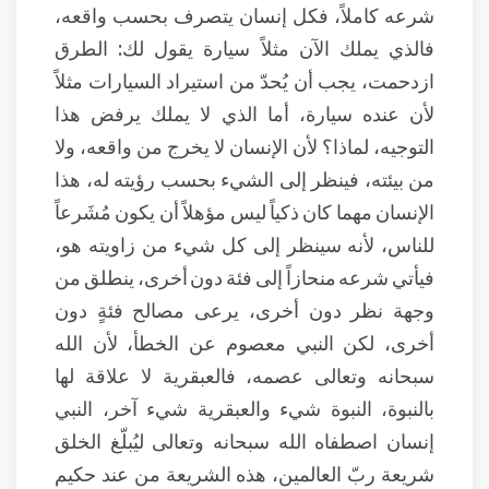
شرعه كاملاً، فكل إنسان يتصرف بحسب واقعه،
فالذي يملك الآن مثلاً سيارة يقول لك: الطرق
ازدحمت، يجب أن يُحدّ من استيراد السيارات مثلاً
لأن عنده سيارة، أما الذي لا يملك يرفض هذا
التوجيه، لماذا؟ لأن الإنسان لا يخرج من واقعه، ولا
من بيئته، فينظر إلى الشيء بحسب رؤيته له، هذا
الإنسان مهما كان ذكياً ليس مؤهلاً أن يكون مُشَرعاً
للناس، لأنه سينظر إلى كل شيء من زاويته هو،
فيأتي شرعه منحازاً إلى فئة دون أخرى، ينطلق من
وجهة نظر دون أخرى، يرعى مصالح فئةٍ دون
أخرى، لكن النبي معصوم عن الخطأ، لأن الله
سبحانه وتعالى عصمه، فالعبقرية لا علاقة لها
بالنبوة، النبوة شيء والعبقرية شيء آخر، النبي
إنسان اصطفاه الله سبحانه وتعالى ليُبلّغ الخلق
شريعة ربّ العالمين، هذه الشريعة من عند حكيم