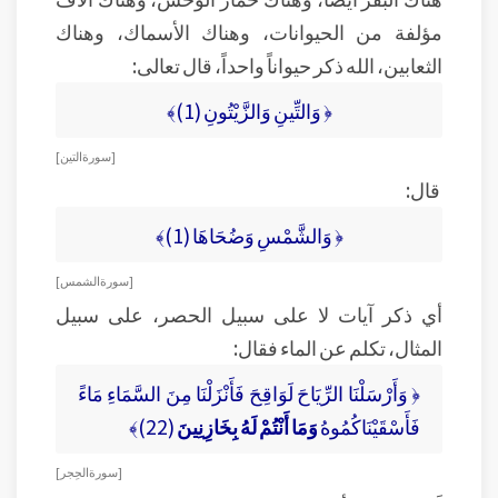
مؤلفة من الحيوانات، وهناك الأسماك، وهناك
الثعابين، الله ذكر حيواناً واحداً، قال تعالى:
﴿ وَالتِّينِ وَالزَّيْتُونِ (1)﴾
[ سورة التين ]
قال:
﴿ وَالشَّمْسِ وَضُحَاهَا (1)﴾
[ سورة الشمس ]
أي ذكر آيات لا على سبيل الحصر، على سبيل
المثال، تكلم عن الماء فقال:
﴿ وَأَرْسَلْنَا الرِّيَاحَ لَوَاقِحَ فَأَنْزَلْنَا مِنَ السَّمَاءِ مَاءً
فَأَسْقَيْنَاكُمُوهُ
وَمَا أَنْتُمْ لَهُ بِخَازِنِينَ
(22)﴾
[ سورة الحِجر ]