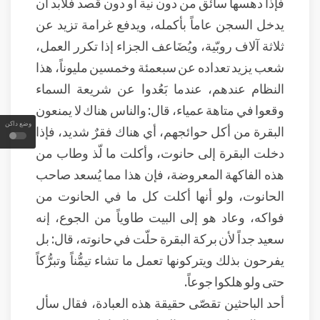
فإذا دهسها سائق من دون نية أو دون قصد فلابد أن
يدخل السجن عاماً بأكمله، ويدفع غرامة تزيد عن
ثلاثة آلاف روبّية، ويُضَاعف الجزاء إذا تكرر العمل،
شعب يزيد تعداده عن سبعمئة وخمسين مليوناً، هذا
النظام عندهم، عندما بَعُدوا عن شريعة السماء
وقعوا في متاهة عمياء، قال: والناس هناك لا يمنعون
وضع داكن
البقرة من أكل حوائجهم، أي هناك فقرٌ شديد، فإذا
دخلت البقرة إلى حانوت، وأكلت ما لّذ وطاب من
هذه الفاكهة المعروضة، فإن هذا مما يُسعد صاحب
الحانوت، ولو أنها أكلت كل ما في الحانوت من
فواكه، وعاد هو إلى البيت طاوياً من الجوع، إنه
سعيد جداً لأن بركة البقرة حلّت في حانوته، قال: بل
يفرحون بذلك ويتركونها تعمل ما تشاء تيمُّناً وتبرُّكاً
حتى ولو هلكوا جوعاً.
أحد الباحثين تقصّى حقيقة هذه العبادة، فقال سأل