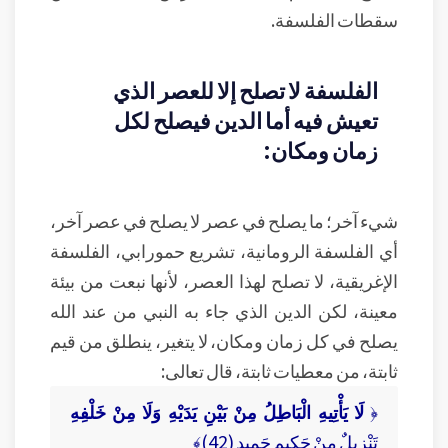
سقطات الفلسفة.
الفلسفة لا تصلح إلا للعصر الذي
تعيش فيه أما الدين فيصلح لكل
زمان ومكان:
شيء آخر؛ ما يصلح في عصر لا يصلح في عصر آخر،
أي الفلسفة الرومانية، تشريع حمورابي، الفلسفة
الإغريقية، لا تصلح لهذا العصر، لأنها نبعت من بيئة
معينة، لكن الدين الذي جاء به النبي من عند الله
يصلح في كل زمان ومكان، لا يتغير، ينطلق من قيم
ثابتة، من معطيات ثابتة، قال تعالى:
﴿
لَا يَأْتِيهِ الْبَاطِلُ مِنْ بَيْنِ يَدَيْهِ وَلَا مِنْ خَلْفِهِ
تَنْزِيلٌ مِنْ حَكِيمٍ حَمِيدٍ (42)﴾