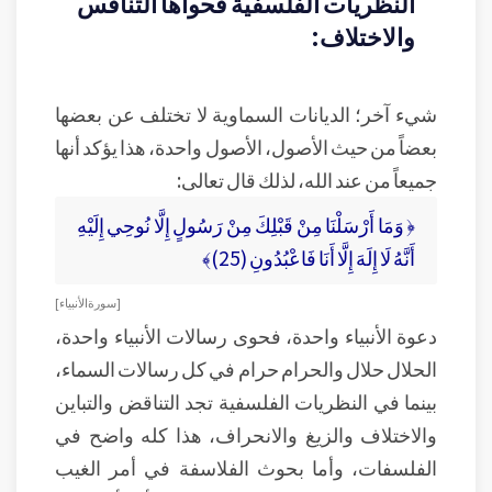
النظريات الفلسفية فحواها التنافس
والاختلاف:
شيء آخر؛ الديانات السماوية لا تختلف عن بعضها
بعضاً من حيث الأصول، الأصول واحدة، هذا يؤكد أنها
جميعاً من عند الله، لذلك قال تعالى:
﴿ وَمَا أَرْسَلْنَا مِنْ قَبْلِكَ مِنْ رَسُولٍ إِلَّا نُوحِي إِلَيْهِ
أَنَّهُ لَا إِلَهَ إِلَّا أَنَا فَاعْبُدُونِ (25)﴾
[ سورة الأنبياء ]
دعوة الأنبياء واحدة، فحوى رسالات الأنبياء واحدة،
الحلال حلال والحرام حرام في كل رسالات السماء،
بينما في النظريات الفلسفية تجد التناقض والتباين
والاختلاف والزيغ والانحراف، هذا كله واضح في
الفلسفات، وأما بحوث الفلاسفة في أمر الغيب