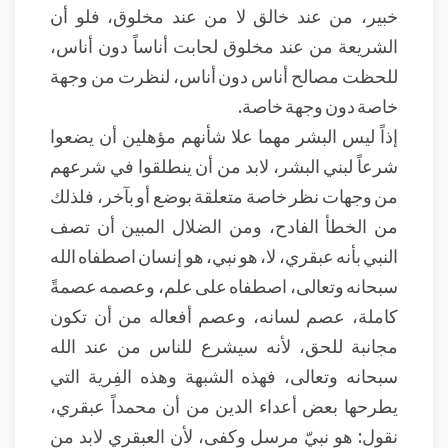
خبير، من عند خالق لا من عند مخلوق، فلو أن
الشريعة من عند مخلوق لحابت أناساً دون أناس،
للحظت مصالح أناس دون أناس، لنظرت من وجهة
خاصة دون وجهة خاصة.
إذاً ليس البشر مهما علا شأنهم مؤهلين أن يضعوا
شرعاً لبني البشر، لابد من أن ينطلقوا في شرعهم
من وجهات نظر خاصة متعلقة بوضع أو بآخر، فلذلك
من الخطأ الفادح، ومن الضلال المبين أن تصف
النبي بأنه عبقري، لا، هو نبي، هو إنسان اصطفاه الله
سبحانه وتعالى، اصطفاه على علم، وعصمه عصمةً
كاملة، عصم لسانه، وعصم أفعاله من أن تكون
مجانبة للحق، لأنه سيشرع للناس من عند الله
سبحانه وتعالى، فهذه الشبهة وهذه الفِرية التي
يطرحها بعض أعداء الدين من أن محمداً عبقري،
نقول: هو نبيّ مرسل وكفى، لأن العبقري لابد من