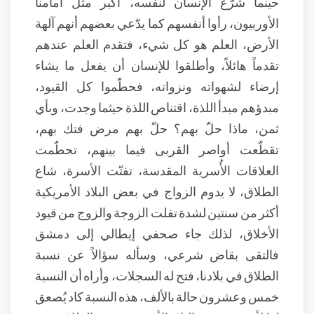
حينما شرّع الإنسان لنفسه، أكبر مثل أمامنا
الأوربيون، رأوا أنفسهم كما يدّعي بعضهم أنهم آلهة
الأرض، العلم هو كل شيء، فتقدم العلم عندهم
تقدماً هائلاً، وأطلقوا للإنسان أن يفعل ما يشاء
إرضاء لشهواته ونزواته، فحطّموا كل القيود،
مبدؤهم مبدأ اللذة، اقتناص اللذة حيثما وجدت، وبأي
ثمن، ماذا حلّ بهم؟ حلّ بهم مرض فتك بهم،
تقطّعت أواصر القربى فيما بينهم، تحطّمت
العلاقات الأُسرية المقدسة، تفتّت الأسرة، شاع
الطلاق، لا يدوم الزواج في بعض البلاد الأمريكية
أكثر من سنتين لشدة تفلت الزوجة والزوج من قيود
الأخلاق، لذلك جاء صحفي إيطالي إلى دمشق
فالتقى بقاض شرعي، وسأله سؤالاً عن نسبة
الطلاق في بلادنا، فتح له السجلات، وأراه أن النسبة
خمس وعشرون حالة بالألف، هذه النسبة كاد يُصعق