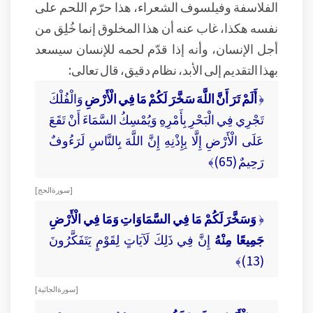
الفلاسفة وفيلسوف الشعراء، هذا حرّم اللحم على
نفسه هكذا، غاب عنه أن هذا المخلوق إنما خُلِق من
أجل الإنسان، وأنه إذا قدّم لحمه للإنسان سيسعد
بهذا التقديم إلى الأبد، نظام دقيق، قال تعالى:
﴿
أَلَمْ تَرَ أَنَّ اللَّهَ سَخَّرَ لَكُمْ مَا فِي الْأَرْضِ
وَالْفُلْكَ
تَجْرِي فِي الْبَحْرِ بِأَمْرِهِ وَيُمْسِكُ السَّمَاءَ أَنْ تَقَعَ
عَلَى الْأَرْضِ إِلَّا بِإِذْنِهِ إِنَّ اللَّهَ بِالنَّاسِ لَرَءُوفٌ
رَحِيمٌ (65)﴾
[ سورة الحج ]
﴿
وَسَخَّرَ لَكُمْ مَا فِي السَّمَاوَاتِ وَمَا فِي الْأَرْضِ
جَمِيعًا مِنْهُ
إِنَّ فِي ذَلِكَ لَآيَاتٍ لِقَوْمٍ يَتَفَكَّرُونَ
(13)﴾
[ سورة الجاثية ]