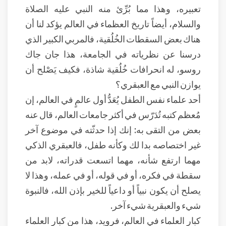
تعبيره، وهذا مما بُرِّئ منه النبي عليه الصلاة
والسلام، أيضاً تاريخ العظماء في العالم يؤكد لنا أن
هناك بعض السقطات الخُلُقية، فالمربي الكبير الذي
درسنا عن نظرياته في الجامعة، هذا جان جاك
روسو، له انحرافات خُلُقية شاذة، فكيف يَصْلح أن
يوازن النبي مع العبقري؟
أحد علماء نفس الطفل يُعَدُّ أول عالمٍ في العالم، إن
مُعظم كتبه تُدَرّس في أكثر جامعات العالم، قال عنه
بعض من التقى به: إنك إذا حدثّته في موضوع آخر
غير اختصاصه بدا لك وكأنه طفل، فالعبقري الذكي
مهما ارتفع شأنه، مهما اتسعت قدراته، لابد من
سقطة في فكره، أو في قوله، أو في عمله، وهذا لا
يصلح أن يكون نبياً أو داعياً للخير بإذن الله، فالنبوة
شيء والعبقرية شيء آخر.
كبار العلماء في العالم، فرويد، هذا من كبار العلماء