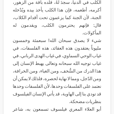
الكلب في الدنيا، سجدَ لهُ، قلّده باقة من الزهور،
أكرمه، أطعمه، فإن هذا الكلب يأخذ بيده ويُدْخله
الجنة، لأن الجنة كما يزعمون تحت أقدام الكلاب،
قال: فإنهم يحترمون الكلب، ويقدمون له
المأكولات.
شيء لا يصدق سبحان الله! سبعمئة وخمسون
مليوناً يعتقدون هذه العقائد، هذه الفلسفات، في
غياب الوحي السماوي، في غياب الهدى الرباني، في
غياب توجيه الله سبحانه وتعالى يهبط الإنسان إلى
هذا الدرك من السُّخف، ومن الغباء، ومن الخرافة،
ومن الدّجل، ومما لا نهاية لحصره، فلذلك لا يمكن أن
نعتمد على الفلسفات وحدها، لأن الفلسفات وحدها
قد تودي بنا إلى الهاوية، قد يأتي الإنسان الفيلسوف
بنظريات مضحكة.
أبو العلاء المعري فيلسوف تسمعون به، شاعر