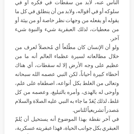
الناس عنه، لابد من سقطات في فكره أو في
سلوكه أو في أقواله، ولابد من أن ينطلق في كل ما
يقوله أو يفعله من وجهات نظر خاصة أو من بيئة أو
من معطيات، لذلك العبقرية شيء والنبوة شيء
آخر.
ولو أن الإنسان كان مطّلعاً أي مُحصلاً لعرف من
خلال مطالعاته لسيرة عظماء العالم أنه ما من
عظيم على وجه الأرض إلا له سقطات، أي هناك
أخطاء كبيرة أحياناً، لكن النبي عصمه الله سبحانه
وتعالى من الغلط بكل أنواعه، اصطفاه على علم،
وأوحى له بالهدى، وأمره بالتبليغ، وعصمه من كل
غلط، لذلك يُعَدّ ما جاء به النبي عليه الصلاة والسلام
مَصدراً تشريعياً للناس.
في آخر نقطة بهذا الموضوع أنه يستحيل أن يُلمّ
العبقري بكل جوانب الحياة، فهذا عبقريته عسكرية،