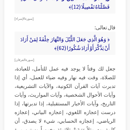
فَصَّلْنَاهُ تَفْصِيلًا (12)﴾
[ سورة الإسراء ]
قال تعالى:
﴿ وَهُوَ الَّذِي جَعَلَ اللَّيْلَ وَالنَّهَارَ خِلْفَةً لِمَنْ أَرَادَ
أَنْ يَذَّكَّرَ أَوْ أَرَادَ شُكُورًا (62)﴾
[ سورة الفرقان ]
جعل لك وقتاً لا يوجد فيه عمل للتأمل، للعبادة،
للصلاة، وقت فيه نهار وفيه ضياء للعمل، أي إذا
تدبرت آيات القرآن الكونية، والآيات التشريعية،
وآيات الأحوال الشخصية، وآيات المواريث، وآيات
التاريخ، وآيات الأخبار المستقبلية، إذا تدبرتها، إذا
درست إعجازه اللغوي، إعجازه البياني، إعجازه
الرياضي، إعجازه الحسابي، شيء لا يصدق، أن
كلمة يوم مثلاً وَرَدَتْ ثلاثمئة وخمساً وستين مرة