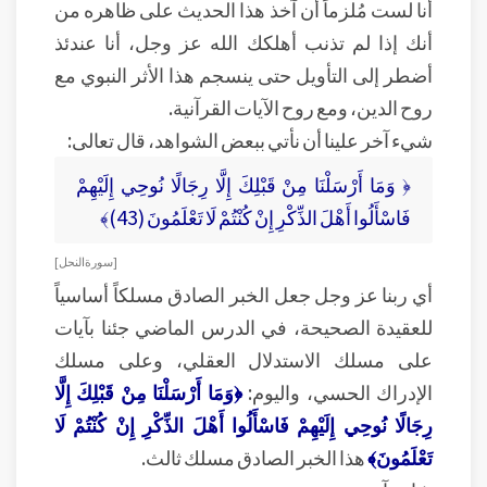
أنا لست مُلزماً أن آخذ هذا الحديث على ظاهره من
أنك إذا لم تذنب أهلكك الله عز وجل، أنا عندئذ
أضطر إلى التأويل حتى ينسجم هذا الأثر النبوي مع
روح الدين، ومع روح الآيات القرآنية.
شيء آخر علينا أن نأتي ببعض الشواهد، قال تعالى:
﴿ وَمَا أَرْسَلْنَا مِنْ قَبْلِكَ إِلَّا رِجَالًا نُوحِي إِلَيْهِمْ
فَاسْأَلُوا أَهْلَ الذِّكْرِ إِنْ كُنْتُمْ لَا تَعْلَمُونَ (43)﴾
[ سورة النحل ]
أي ربنا عز وجل جعل الخبر الصادق مسلكاً أساسياً
للعقيدة الصحيحة، في الدرس الماضي جئنا بآيات
على مسلك الاستدلال العقلي، وعلى مسلك
الإدراك الحسي، واليوم:
﴿وَمَا أَرْسَلْنَا مِنْ قَبْلِكَ إِلَّا
رِجَالًا نُوحِي إِلَيْهِمْ فَاسْأَلُوا أَهْلَ الذِّكْرِ إِنْ كُنْتُمْ لَا
تَعْلَمُونَ﴾
هذا الخبر الصادق مسلك ثالث.