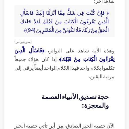
شاهد آخر:
﴿ فَإِنْ كُنْتَ فِي شَكٍّ مِمَّا أَنْزَلْنَا إِلَيْكَ فَاسْأَلِ
الَّذِينَ يَقْرَءُونَ الْكِتَابَ مِنْ قَبْلِكَ لَقَدْ جَاءَكَ
الْحَقُّ مِنْ رَبِّكَ فَلَا تَكُونَنَّ مِنَ الْمُمْتَرِينَ (94)﴾
[ سورة يونس ]
وهذه الآية شاهد على التواتر،
﴿فَاسْأَلِ الَّذِينَ
يَقْرَءُونَ الْكِتَابَ مِنْ قَبْلِك﴾
إذا كان هؤلاء جميعاً
تكلموا بكلام واحد فهذا الكلام الواحد أيضاً يرقى إلى
مرتبة اليقين.
حجة تصديق الأنبياء العصمة
والمعجزة:
الآن حتمية الخبر الصادق، مِن أين تأتي حتمية الخبر