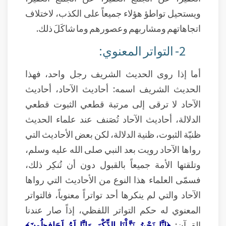
ويستحيل تواطؤ هؤلاء جميعاً على الكذب، لاختلاف
اتجاهاتهم ومشاربهم وعصورهم وما شاكَلَ ذلك.
2- التواتر المعنوي:
أما إذا روى الحديث الشريف رجل واحد، فهذا
الحديث الشريف اسمه: أحاديث الآحاد، أحاديث
الآحاد لا ترقى إلى مرتبة قطعي الثبوت قطعي
الدلالة، أحاديث الآحاد تُصَنف عند علماء الحديث
ظنيّة الثبوت، ظنية الدلالة، لكن بعض الأحاديث التي
رواها الآحاد رويت بعد النبي صلى الله عليه وسلم،
وتلقتها الأمة جميعاً بالقبول دون أن تُنكِر ذلك،
فسمّى العلماء هذا النوع من الأحاديث التي رواها
الآحاد والتي لم ينكرها أحد تواتراً معنوياً، فالتواتر
المعنوي له حكم التواتر اللفظي، إذاً صار عندنا
القرآن:
﴿إِنَّا نَحْنُ نَزَّلْنَا الذِّكْرَ وَإِنَّا لَهُ لَحَافِظُونَ﴾