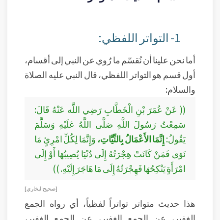
1- التواتر اللفظي:
أما نحن علينا أن نُقسّم ما رُوي عن النبي إلى أقسام،
أول قسم هو التواتر اللفظي، قال النبي عليه الصلاة
والسلام:
(( عَنْ عُمَرَ بْنِ الْخَطَّابِ رَضِي اللَّه عَنْهُ قَالَ:
سَمِعْتُ رَسُولَ اللَّهِ صَلَّى اللَّهُ عَلَيْهِ وَسَلَّمَ
يَقُولُ:
إِنَّمَا الأَعْمَالُ بِالنِّيَّاتِ،
وَإِنَّمَا لِكُلِّ امْرِئٍ مَا
نَوَى فَمَنْ كَانَتْ هِجْرَتُهُ إِلَى دُنْيَا يُصِيبُهَا أَوْ إِلَى
امْرَأَةٍ يَنْكِحُهَا فَهِجْرَتُهُ إِلَى مَا هَاجَرَ إِلَيْهِ. ))
[ صحيح البخاري ]
هذا حديث متواتر تواتراً لفظياً، أي رواه الجمع
الغفير، عن الجمع الغفير، عن الجمع الغفير،