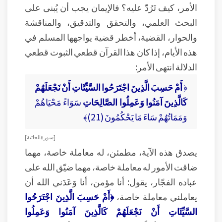
الأمر، كيف تَرُدّ عليه؟ فالإيمان يجب أن يُبنى على
البحث العلمي، والتحقق والتدقيق، والمناقشة
والحوار، القضية، أخطر قضية يواجهها المسلم في
هذه الأيام، إذا كان هذا القرآن قطعي الثبوت قطعي
الدلالة انتهى الأمر:
﴿
أَمْ حَسِبَ الَّذِينَ اجْتَرَحُوا السَّيِّئَاتِ أَنْ نَجْعَلَهُمْ
كَالَّذِينَ آمَنُوا وَعَمِلُوا الصَّالِحَاتِ
سَوَاءً مَحْيَاهُمْ
وَمَمَاتُهُمْ سَاءَ مَا يَحْكُمُونَ (21)﴾
[ سورة الجاثية ]
يصدق هذه الآية، مطمئن، له معاملة خاصة، مهما
ضاقت الأمور له معاملة خاصة، مهما ضيّق الله على
عباده الفجّار، يقول: أنا مؤمن، أنا وَعَدَني الله أن
يعاملني معاملة خاصة،
﴿أَمْ حَسِبَ الَّذِينَ اجْتَرَحُوا
السَّيِّئَاتِ أَنْ نَجْعَلَهُمْ كَالَّذِينَ آمَنُوا وَعَمِلُوا