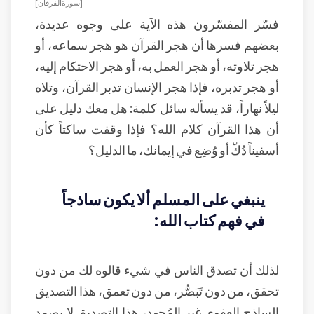
[ سورة الفرقان ]
فسّر المفسّرون هذه الآية على وجوه عديدة،
بعضهم فسرها أن هجر القرآن هو هجر سماعه، أو
هجر تلاوته، أو هجر العمل به، أو هجر الاحتكام إليه،
أو هجر تدبره، فإذا هجر الإنسان تدبر القرآن، وتلاه
ليلاً نهاراً، قد يسأله سائل كلمة: هل معك دليل على
أن هذا القرآن كلام الله؟ فإذا وقفت ساكتاً كأن
أسفيناً دُكّ أو وُضِع في إيمانك، ما الدليل؟
ينبغي على المسلم ألا يكون ساذجاً
في فهم كتاب الله:
لذلك أن تصدق الناس في شيء قالوه لك من دون
تحقق، من دون تَبَصُّر، من دون تعمق، هذا التصديق
الساذج العفوي غير المُجهد، هذا التصديق لا يصمد