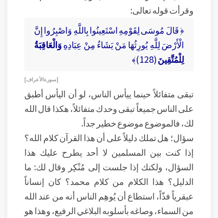
وقرأت قوله تعالى:
﴿ قَالَ مُوسَى لِقَوْمِهِ اسْتَعِينُوا بِاللَّهِ وَاصْبِرُوا إِنَّ
الْأَرْضَ لِلَّهِ يُورِثُهَا مَنْ يَشَاءُ مِنْ عِبَادِهِ
وَالْعَاقِبَةُ
لِلْمُتَّقِينَ
(128)﴾
[ سورة الأعراف ]
تبقى متفائلاً حينما ييأس الناس، لو أن اليأس أطبق
على الناس جميعاً تبقى وحدك متفائلاً، هكذا قال الله
لك، فالموضوع موضوع خطير جداً.
سؤال؛ هل تملك دليلاً على أن هذا القرآن كلام الله؟
إذا كنت بين المسلمين لا أحد يطرح عليك هذا
السؤال، ولكنك إذا جلست إلى مُنْكِر وقال لك: ما
الدليل؟ هذا الكلام من كلام محمد؟ كان إنساناً
عبقرياً فذّاً، استطاع أن يُوهِم الناس أنه من عند الله
من السماء، وصاغه بأسلوبه البلاغي الرفيع، وهذا هو