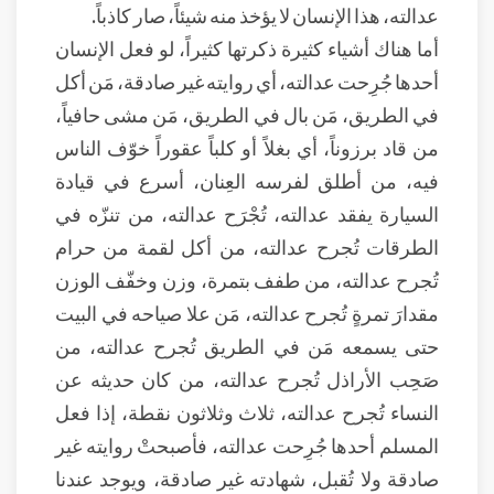
عدالته، هذا الإنسان لا يؤخذ منه شيئاً، صار كاذباً.
أما هناك أشياء كثيرة ذكرتها كثيراً، لو فعل الإنسان
أحدها جُرِحت عدالته، أي روايته غير صادقة، مَن أكل
في الطريق، مَن بال في الطريق، مَن مشى حافياً،
من قاد برزوناً، أي بغلاً أو كلباً عقوراً خوّف الناس
فيه، من أطلق لفرسه العِنان، أسرع في قيادة
السيارة يفقد عدالته، تُجْرَح عدالته، من تنزّه في
الطرقات تُجرح عدالته، من أكل لقمة من حرام
تُجرح عدالته، من طفف بتمرة، وزن وخفّف الوزن
مقدارَ تمرةٍ تُجرح عدالته، مَن علا صياحه في البيت
حتى يسمعه مَن في الطريق تُجرح عدالته، من
صَحِب الأراذل تُجرح عدالته، من كان حديثه عن
النساء تُجرح عدالته، ثلاث وثلاثون نقطة، إذا فعل
المسلم أحدها جُرِحت عدالته، فأصبحتْ روايته غير
صادقة ولا تُقبل، شهادته غير صادقة، ويوجد عندنا