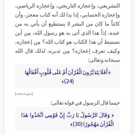
التشريعي، وإعجازه التاريخي، وإعجازه الرياضي،
وإعجازه الحسابي، إذا بدا لك أنه كتاب معجز، وأن
كائناً ما كان من البشر لا يستطيع أن يأتي به من
عنده، إذاً هذا الذي أتى به هو رسول الله، مِن أين
نستنبط أن هذا الكتاب هو كتاب الله؟ مِن إعجازه،
وكيف نعرف إعجازه؟ مِن تدبره، لذلك قال الله
سبحانه وتعالى:
﴿ أَفَلَا يَتَدَبَّرُونَ الْقُرْآنَ أَمْ عَلَى قُلُوبٍ أَقْفَالُهَا
(24)﴾
[ سورة محمد ]
حينما قال الرسول في قوله تعالى:
﴿ وَقَالَ الرَّسُولُ يَا رَبِّ إِنَّ قَوْمِي اتَّخَذُوا هَذَا
الْقُرْآنَ مَهْجُورًا (30)﴾