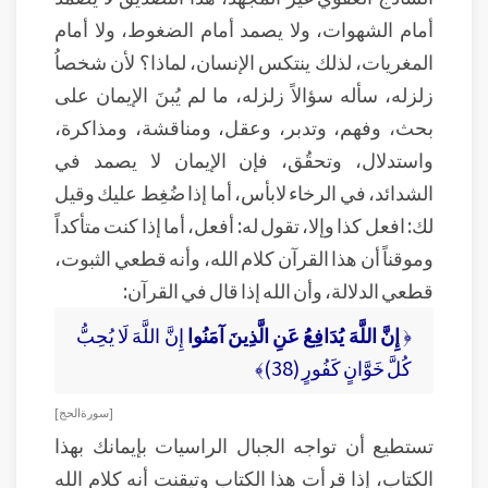
أمام الشهوات، ولا يصمد أمام الضغوط، ولا أمام
المغريات، لذلك ينتكس الإنسان، لماذا؟ لأن شخصاُ
زلزله، سأله سؤالاً زلزله، ما لم يُبنَ الإيمان على
بحث، وفهم، وتدبر، وعقل، ومناقشة، ومذاكرة،
واستدلال، وتحقُق، فإن الإيمان لا يصمد في
الشدائد، في الرخاء لابأس، أما إذا ضُغِط عليك وقيل
لك: افعل كذا وإلا، تقول له: أفعل، أما إذا كنت متأكداً
وموقناً أن هذا القرآن كلام الله، وأنه قطعي الثبوت،
قطعي الدلالة، وأن الله إذا قال في القرآن:
﴿
إِنَّ اللَّهَ يُدَافِعُ عَنِ الَّذِينَ آمَنُوا
إِنَّ اللَّهَ لَا يُحِبُّ
كُلَّ خَوَّانٍ كَفُورٍ (38)﴾
[ سورة الحج ]
تستطيع أن تواجه الجبال الراسيات بإيمانك بهذا
الكتاب، إذا قرأت هذا الكتاب وتيقنت أنه كلام الله