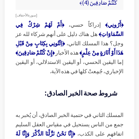
كُنْتُمْ صَادِقِينَ (4)﴾
[ سورة الأحقاف ]
﴿أَرُونِي﴾
إدراكاً حسي،
﴿أَمْ لَهُمْ شِرْكٌ فِي
السَّمَاوَاتِ﴾
هل هناك دليل على أنهم شركاء لله عز
وجل؟ هذا المسلك الثاني،
﴿اِئْتُونِي بِكِتَابٍ مِنْ قَبْلِ
هَذَا أَوْ أَثَارَةٍ مِنْ عِلْمٍ﴾
هذه الأخبار
﴿إِنْ كُنْتُمْ صَادِقِينَ﴾
إما اليقين الحسي، أو اليقين الاستدلالي، أو اليقين
الإخباري، جُمِعتْ كلها في هذه الآية.
شروط صحة الخبر الصادق:
المسلك الثاني في حتمية الخبر الصادق، أن يُخبر به
جمع من الناس يستحيل في مقياس العقل السليم
اتفاقهم على الكذب،
﴿إِنَّا نَحْنُ نَزَّلْنَا الذِّكْرَ وَإِنَّا لَهُ