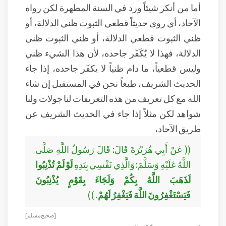
أما من أنكر شيئاً ورد في السنة المطهرة لكن رواه
الآحاد، أي روى حديثاً قطعي الثبوت ظني الدلالة، أو
ظني الثبوت قطعي الدلالة، أو ظني الثبوت ظني
الدلالة، فهذا لا يُكَفّر جاحده، لأن هذا الشيء ظني
وليس قطعياً، ما دام ظنياً لا يكفّر جاحده، إذا جاء
الحديث الشريف، طبعاً نحن في المستقبل إن شاء
الله مع كل تعريف من هذه التعريفات لنا جولات ولنا
شواهد لكن مثلاً إذا جاء في الحديث الشريف عن
طريق الآحاد،
(( عَنْ أَبِي هُرَيْرَةَ قَالَ: قَالَ رَسُولُ اللَّهِ صَلَّى
اللَّهُ عَلَيْهِ وَسَلَّمَ: وَالَّذِي نَفْسِي بِيَدِهِ
لَوْ لَمْ تُذْنِبُوا
لَذَهَبَ اللَّهُ بِكُمْ وَلَجَاءَ بِقَوْمٍ يُذْنِبُونَ
فَيَسْتَغْفِرُونَ اللَّهَ فَيَغْفِرُ لَهُمْ.
))
[ صحيح مسلم ]