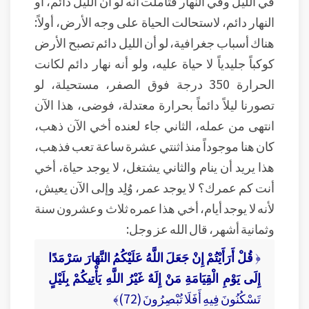
في الليل وفي النهار فتأملت أنه لو أن الليل دائم، أو
النهار دائم، لاستحالت الحياة على وجه الأرض، أولاً:
هناك أسباب جغرافية، لو أن الليل دائم تصبح الأرض
كوكباً جليدياً لا حياة عليه، ولو أنه نهار دائم لكانت
الحرارة 350 درجة فوق الصفر، مستحيلة، لو
تصورنا ليلاً دائماً بحرارة معتدلة، فوضى، هذا الآن
انتهى من عمله، الثاني جاء لعنده أخي الآن ذهب،
كان هنا موجوداً منذ اثنتي عشرة ساعة تعب فذهب،
هذا يريد أن ينام والثاني يشتغل، لا يوجد حياة، أخي
أنت كم عمرك؟ لا يوجد عمر، وُلِد وإلى الآن يعيش،
لأنه لا يوجد أيام، أخي هذا عمره ثلاث وعشرون سنة
وثمانية أشهر، قال الله عز وجل:
﴿
قُلْ أَرَأَيْتُمْ إِنْ جَعَلَ اللَّهُ عَلَيْكُمُ النَّهَارَ سَرْمَدًا
إِلَى يَوْمِ الْقِيَامَةِ مَنْ إِلَهٌ غَيْرُ اللَّهِ يَأْتِيكُمْ بِلَيْلٍ
تَسْكُنُونَ فِيهِ أَفَلَا تُبْصِرُونَ (72)﴾