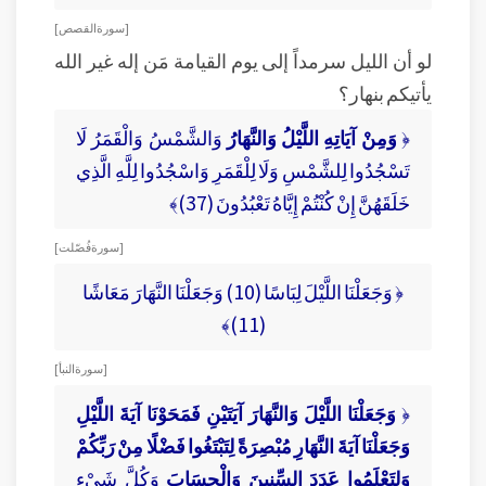
[ سورة القصص ]
لو أن الليل سرمداً إلى يوم القيامة مَن إله غير الله
يأتيكم بنهار؟
﴿
وَمِنْ آيَاتِهِ اللَّيْلُ وَالنَّهَارُ
وَالشَّمْسُ وَالْقَمَرُ لَا
تَسْجُدُوا لِلشَّمْسِ وَلَا لِلْقَمَرِ وَاسْجُدُوا لِلَّهِ الَّذِي
خَلَقَهُنَّ إِنْ كُنْتُمْ إِيَّاهُ تَعْبُدُونَ (37)﴾
[ سورة فُصّلت ]
﴿ وَجَعَلْنَا اللَّيْلَ لِبَاسًا (10) وَجَعَلْنَا النَّهَارَ مَعَاشًا
(11)﴾
[ سورة النبأ ]
﴿
وَجَعَلْنَا اللَّيْلَ وَالنَّهَارَ آيَتَيْنِ فَمَحَوْنَا آيَةَ اللَّيْلِ
وَجَعَلْنَا آيَةَ النَّهَارِ مُبْصِرَةً لِتَبْتَغُوا فَضْلًا مِنْ رَبِّكُمْ
وَلِتَعْلَمُوا عَدَدَ السِّنِينَ وَالْحِسَابَ
وَكُلَّ شَيْءٍ