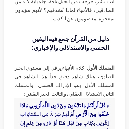
أنت بشر، خرجت من الجبل ناقة، جاء بآية لأنه مِن
الصادقين، فالأنبياء لماذا نُصَدقهم؟ لأنهم مؤيدون
بمعجزة، معصومون عن الكذب.
دليل من القرآن جمع فيه اليقين
الحسي والاستدلالي والإخباري:
المسلك الأول:
كلام الأنبياء يرقى إلى مستوى الخبر
الصادق، هناك شاهد دقيق جداً هذا الشاهد في
المسلك الأول وهو الإدراك الحسي، والمسلك
الثاني الاستدلال العقلي، والثالث الخبر اليقيني:
﴿
قُلْ أَرَأَيْتُمْ مَا تَدْعُونَ مِنْ دُونِ اللَّهِ أَرُونِي مَاذَا
خَلَقُوا مِنَ الْأَرْضِ
أَمْ لَهُمْ شِرْكٌ فِي السَّمَاوَاتِ
اِئْتُونِي بِكِتَابٍ مِنْ قَبْلِ هَذَا أَوْ أَثَارَةٍ مِنْ عِلْمٍ إِنْ