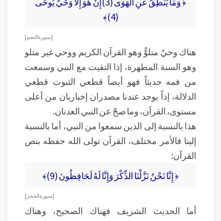
﴿ وَمَا يَنْطِقُ عَنِ الْهَوَى (3)إِنْ هُوَ إِلَّا وَحْيٌ يُوحَى
(4)﴾
[ سورة النجم ]
هناك وحيٌ متلوٌّ وهو القرآن الكريم ووحي غير متلو
وهو السنة المطهرة، إذا التقيت مع النبي وسمعت
من فمه حديثاً فهو أيضاً قطعي الثبوت قطعي
الدلالة، إذاً يوجد عندنا مصدران إخباريان من أعلى
مستوى، القرآن، وما صحّ عن النبي العدنان.
هذا بالنسبة إلى الذين سمعوا من النبي، أما بالنسبة
إلينا فالأمر مختلف، القرآن تولى الله حفظه بنص
القرآن:
﴿ إِنَّا نَحْنُ نَزَّلْنَا الذِّكْرَ وَإِنَّا لَهُ لَحَافِظُونَ (9)﴾
[ سورة الحجر ]
أما الحديث الشريف فهناك الصحيح، وهناك