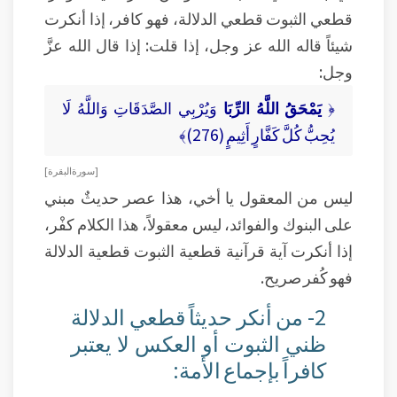
قطعي الثبوت قطعي الدلالة، فهو كافر، إذا أنكرت
شيئاً قاله الله عز وجل، إذا قلت: إذا قال الله عزَّ
وجل:
﴿
يَمْحَقُ اللَّهُ الرِّبَا
وَيُرْبِي الصَّدَقَاتِ وَاللَّهُ لَا
يُحِبُّ كُلَّ كَفَّارٍ أَثِيمٍ (276)﴾
[ سورة البقرة ]
ليس من المعقول يا أخي، هذا عصر حديثٌ مبني
على البنوك والفوائد، ليس معقولاً، هذا الكلام كفْر،
إذا أنكرت آية قرآنية قطعية الثبوت قطعية الدلالة
فهو كُفر صريح.
2- من أنكر حديثاً قطعي الدلالة
ظني الثبوت أو العكس لا يعتبر
كافراً بإجماع الأمة: