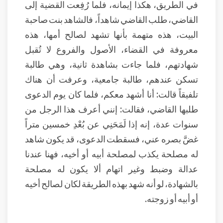
في الطريق، هكذا إيمانه، فلما رُفِعت القضية إلى
القاضي، طلب القاضي شاهداً، فالشاهد بنت صاحبة
البيت، هذه متهمة بأنها تشهد لصالح أمها، هذه
معروفة في القضاء، الأصول والفروع لا تُقبل
شهادتهم، فلما جاءت بشاهدة ثانية، وهي طالبة
تسكن عندهم، طالبة جامعية، وعرفت أن هناك
تلفيقاً قالت: أنا أشهد معكم، فلما كان يوم الدعوى
طلبها القاضي، فقالت: إنني أعرف هذا الرجل من
سنوات عدة، إنه إذا لَمَحَنِي عن بُعْدِ خمسين متراً
غضَّ بصره عني، فسقطت الدعوى، قد يكون شاهد
له مصلحة يكذب لمصلحة أبيه أو أخيه، فهنا عندنا
عدالة وضبط وغير اتهام ألا يكون له مصلحة
بالشهادة، لو أنه شهد بهذه الطريقة لكان لصالح أخيه
أو أبيه أو زوجته.