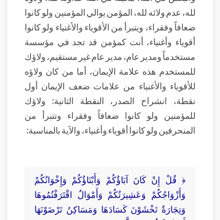
لله، عدم ولائه لله، المؤمن يوالي المؤمنين ولو كانوا
ضعافاً وفقراء، ويتبرأ من الأقوياء والأغنياء ولو كانوا
أقوياء وأغنياء، أنت كمؤمن قد تجد في مؤسسة
مستخدماً ومدير عام، مدير عام غير مستقيم، ولاؤك
للمستخدم هذه علامة الإيمان، أما من كان ولاؤه
للأقوياء والأغنياء من علامات ضعف الإيمان أول
نقطة، انشراح الصدر، النقطة الثانية: ولاؤك
للمؤمنين ولو كانوا ضعافاً وفقراء وتتبرأ من
المنحرفين ولو كانوا أقوياء وأغنياء، والآية بالمناسبة:
﴿ قُلْ إِنْ كَانَ آبَاؤُكُمْ وَأَبْنَاؤُكُمْ وَإِخْوَانُكُمْ
وَأَزْوَاجُكُمْ وَعَشِيرَتُكُمْ وَأَمْوَالٌ اقْتَرَفْتُمُوهَا
وَتِجَارَةٌ تَخْشَوْنَ كَسَادَهَا وَمَسَاكِنُ تَرْضَوْنَهَا