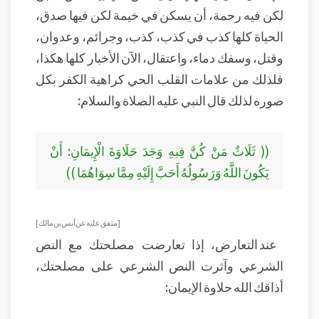
لكن فيه رحمة، أن يسكن في خيمة لكن فيها صدق،
الحياة كلها كذب في كذب، كذب، وجرائم، وعدوان،
وقتل، وسفك دماء، واعتقال، الآن الأخبار كلها هكذا،
فلذلك من علامات القلب الحي كراهية الكفر بكل
صوره لذلك قال النبي عليه الصلاة والسلام:
(( ثَلَاثٌ مَنْ كُنَّ فِيهِ وَجَدَ حَلَاوَةَ الْإِيمَانِ: أَنْ
يَكُونَ اللَّهُ وَرَسُولُهُ أَحَبَّ إِلَيْهِ مِمَّا سِوَاهُمَا ))
[ متفق عليه عن أنس بن مالك ]
عند التعارض، إذا تعارضت مصلحتك مع النص
الشرعي وآثرت النص الشرعي على مصلحتك،
أذاقك الله حلاوة الإيمان: