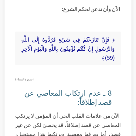
الآن وأن تذعن لحكم الشرع:
﴿ فَإِنْ تَنَازَعْتُمْ فِي شَيْءٍ فَرُدُّوهُ إِلَى اللَّهِ
وَالرَّسُولِ إِنْ كُنْتُمْ تُؤْمِنُونَ بِاللَّهِ وَالْيَوْمِ الْآخِرِ
(59) ﴾
(سورة النساء )
8 ـ عدم ارتكاب المعاصي عن
قصد إطلاقاً:
الآن من علامات القلب الحي أن المؤمن لا يرتكب
المعاصي عن قصد إطلاقاً، قد يخطئ لكن عن غير
قصد، أما يعرفها معصية ويرتكبها هذا مستحيل،