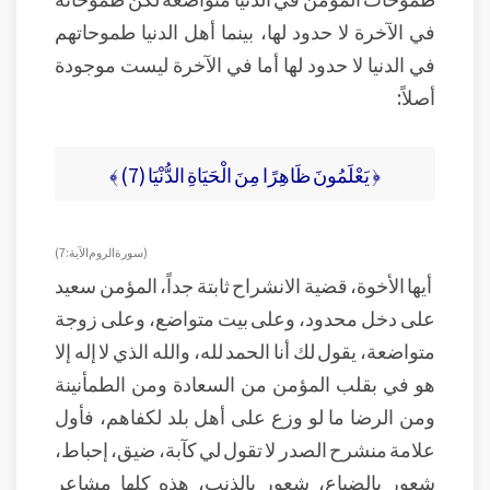
في الآخرة لا حدود لها، بينما أهل الدنيا طموحاتهم
في الدنيا لا حدود لها أما في الآخرة ليست موجودة
أصلاً:
﴿ يَعْلَمُونَ ظَاهِرًا مِنَ الْحَيَاةِ الدُّنْيَا (7) ﴾
( سورة الروم الآية: 7 )
أيها الأخوة، قضية الانشراح ثابتة جداً، المؤمن سعيد
على دخل محدود، وعلى بيت متواضع، وعلى زوجة
متواضعة، يقول لك أنا الحمد لله، والله الذي لا إله إلا
هو في بقلب المؤمن من السعادة ومن الطمأنينة
ومن الرضا ما لو وزع على أهل بلد لكفاهم، فأول
علامة منشرح الصدر لا تقول لي كآبة، ضيق، إحباط،
شعور بالضياع، شعور بالذنب، هذه كلها مشاعر