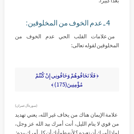
بعداً كبيراً.
4 ـ عدم الخوف من المخلوقين:
من علامات القلب الحي عدم الخوف من
المخلوقين لقوله تعالى:
﴿ فَلَا تَخَافُوهُمْ وَخَافُونِي إِنْ كُنْتُمْ
مُؤْمِنِينَ(175) ﴾
( سورة آل عمران )
علامة الإيمان هناك من يخاف غير الله، يعني تهديد
من قوي لا ينام الليل، أنت أمرك بيد الله عز وجل،
لماذا أمرك أن تعبده ؟ لأنه طمأنك أن كل أمرك بيده: