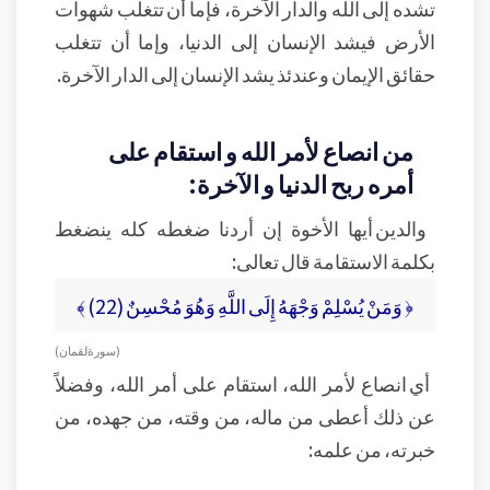
تشده إلى الله والدار الآخرة، فإما أن تتغلب شهوات
الأرض فيشد الإنسان إلى الدنيا، وإما أن تتغلب
حقائق الإيمان وعندئذ يشد الإنسان إلى الدار الآخرة.
من انصاع لأمر الله و استقام على
أمره ربح الدنيا و الآخرة:
والدين أيها الأخوة إن أردنا ضغطه كله ينضغط
بكلمة الاستقامة قال تعالى:
﴿ وَمَنْ يُسْلِمْ وَجْهَهُ إِلَى اللَّهِ وَهُوَ مُحْسِنٌ (22) ﴾
( سورة لقمان )
أي انصاع لأمر الله، استقام على أمر الله، وفضلاً
عن ذلك أعطى من ماله، من وقته، من جهده، من
خبرته، من علمه: