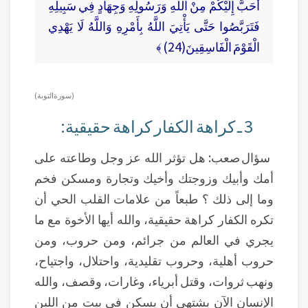
أَحَبَّ إِلَيْكُمْ مِنْ اللَّهِ وَرَسُولِهِ وَجِهَادٍ فِي سَبِيلِهِ
فَتَرَبَّصُوا حَتَّى يَأْتِيَ اللَّهُ بِأَمْرِهِ وَاللَّهُ لَا يَهْدِي
الْقَوْمَ الْفَاسِقِينَ(24) ﴾
( سورة التوبة)
3 ـ كراهة الكفار كراهة حقيقية:
سؤال صعب: هل تؤثر الله عز وجل وطاعته على
أمك وأبيك وزوجتك وأخيك وتجارة ومسكن فخم
وما إلى ذلك ؟ طبعاً من علامات القلب الحي أن
تكره الكفار كراهة حقيقية، والله أيها الأخوة مع ما
يجري في العالم من جرائم، ومن حروب، ومن
حروب أهلية، وحروب تقليدية، واحتلال، واجتياح،
ونهب ثروات، وقتل أبرياء، وغارات، وقصف، والله
الإنسان الآن يشتهي أن يسكن في بيت من اللبن