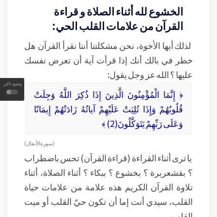
الخشوع لله أثناء الصلاة و قراءة
القرآن من علامات القلب الحي:
لذلك أيها الأخوة، نحن مشكلتنا أننا نقرأ القرآن هل
خطر في بالك أنك إذا قرأت آية أن تعرض نفسك
عليها ؟ الله عز وجل يقول:
وضع داكن
﴿ إِنَّمَا الْمُؤْمِنُونَ الَّذِينَ إِذَا ذُكِرَ اللَّهُ وَجِلَتْ
قُلُوبُهُمْ وَإِذَا تُلِيَتْ عَلَيْهِمْ آياتُهُ زَادَتْهُمْ إِيمَانًَا
وَعَلَى رَبِّهِمْ يَتَوَكَّلُونَ(2) ﴾
( سورة الأنفال)
يا ترى أثناء القراءة (قراءة القرآن) تحس باضطراب
؟ بقشعريرة ؟ بخشوع ؟ ببكاء ؟ أثناء الصلاة، أثناء
تلاوة القرآن الكريم هذه علامة من علامات حياة
القلب، سيدي أنت إما أن تكون حيّ القلب أو ميت
القلب.