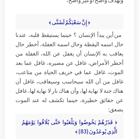
﴿ إِنَّ سَعْيَكُمْ لَشَتَّى ﴾
من أين يبدأ الإنسان ؟ حينما يستيقظ قلبه، عندنا
حال اسمه اليقظة وحال اسمه الغفلة، أخطر حال
يعاقب به الإنسان أن يغفل عن الله، الغفلة من
أخطر الأمراض، غافل عن مصيره، غافل عما بعد
الموت، غافل عما في خريف الحياة من متاعب،
غافل من أن الله سيحاسب وسيعاقب، غافل أن
هناك جنة لا نهاية لها، وأن هناك نار لا نهاية لها، غافل
عن حقائق خطيرة، حينما تكشف له عند الموت
يصعق:
﴿ فَذَرْهُمْ يَخُوضُوا وَيَلْعَبُوا حَتَّى يُلَاقُوا يَوْمَهُمُ
الَّذِي يُوعَدُونَ (83) ﴾