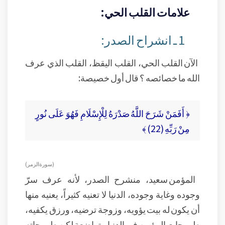
علامات القلب الحي:
1 ـ انشراح الصدر:
الآن القلب الحي، القلب اليقظ، القلب الذي عرف
الله ما خصائصه ؟ قال أول خصيصة:
﴿ أَفَمَنْ شَرَحَ اللَّهُ صَدْرَهُ لِلْإِسْلَامِ فَهُوَ عَلَى نُورٍ
مِنْ رَبِّهِ (22) ﴾
(سورة الزمر)
المؤمن سعيد، منشرح الصدر، لأنه عرف سرّ
وجوده وغاية وجوده، الدنيا لا تعنيه كثيراً، يعنيه منها
أن يكون له بيت يؤويه، وزوجة ترضيه، ورزق يكفيه،
طموحات المؤمن في الدنيا متواضعة لكن طموحاته