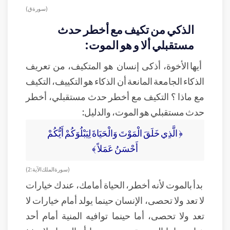
( سورة ق )
الذكي من تكيف مع أخطر حدث
مستقبلي ألا و هو الموت:
أيها الأخوة، أذكى إنسان هو المتكيف، من تعريف
الذكاء الجامعة المانعة أن الذكاء هو التكييف، التكيف
مع ماذا ؟ التكيف مع أخطر حدث مستقبلي، أخطر
حدث مستقبلي هو الموت، والدليل:
﴿ الَّذِي خَلَقَ الْمَوْتَ وَالْحَيَاةَ لِيَبْلُوَكُمْ أَيُّكُمْ
أَحْسَنُ عَمَلاً ﴾
( سورة الملك الآية: 2 )
بدأ بالموت لأنه أخطر، الحياة أمامك، عندك خيارات
لا تعد ولا تحصى، الإنسان حينما يولد أمام خيارات لا
تعد ولا تحصى، أما حينما توافيه المنية أمام أحد