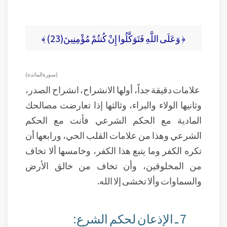
﴿ وَعَلَى اللَّهِ فَتَوَكَّلُوا إِنْ كُنتُمْ مُؤْمِنِينَ(23) ﴾
( سورة المائدة )
علامات دقيقة جداً، أولها الانشراح، انشراح الصدر،
وثانيها الولاء والبراء، وثالثها إذا تعارضت مصالحك
المادية مع الحكم الشرعي فأنت مع الحكم
الشرعي وهذا من علامات القلب الحي، ورابعها أن
تكره الكفر وما يتبع هذا الكفر، وخامسها ألا تخاف
من المخلوقين، وأن تخاف من خالق الأرض
والسماوات وألا تخشى إلا الله.
7 ـ الإذعان لحكم الشرع: