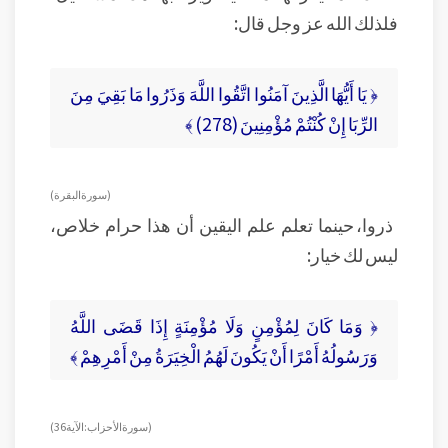
فلذلك الله عز وجل قال:
﴿ يَا أَيُّهَا الَّذِينَ آمَنُوا اتَّقُوا اللَّهَ وَذَرُوا مَا بَقِيَ مِنَ
الرِّبَا إِنْ كُنْتُمْ مُؤْمِنِينَ (278) ﴾
(سورة البقرة)
ذروا، حينما تعلم علم اليقين أن هذا حرام خلاص،
ليس لك خيار:
﴿ وَمَا كَانَ لِمُؤْمِنٍ وَلَا مُؤْمِنَةٍ إِذَا قَضَى اللَّهُ
وَرَسُولُهُ أَمْرًا أَنْ يَكُونَ لَهُمُ الْخِيَرَةُ مِنْ أَمْرِهِمْ ﴾
( سورة الأحزاب: الآية 36)