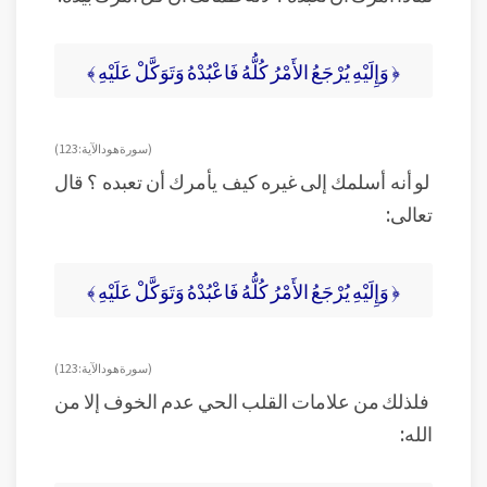
﴿ وَإِلَيْهِ يُرْجَعُ الأَمْرُ كُلُّهُ فَاعْبُدْهُ وَتَوَكَّلْ عَلَيْهِ ﴾
( سورة هود الآية: 123 )
لو أنه أسلمك إلى غيره كيف يأمرك أن تعبده ؟ قال
تعالى:
﴿ وَإِلَيْهِ يُرْجَعُ الأَمْرُ كُلُّهُ فَاعْبُدْهُ وَتَوَكَّلْ عَلَيْهِ ﴾
( سورة هود الآية: 123 )
فلذلك من علامات القلب الحي عدم الخوف إلا من
الله: