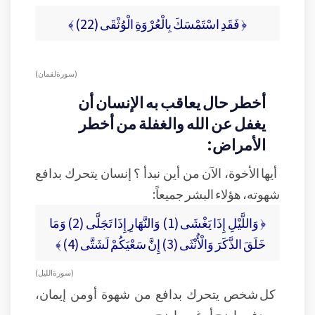
﴿ فَقَدِ اسْتَمْسَكَ بِالْعُرْوَةِ الْوُثْقَى (22) ﴾
( سورة لقمان )
أخطر حال يعاقب به الإنسان أن
يغفل عن الله والغفلة من أخطر
الأمراض:
أيها الأخوة، الآن من أين نبدأ ؟ إنسان يتحرك بدافع
شهوته، هؤلاء البشر جميعاً:
﴿ وَاللَّيْلِ إِذَا يَغْشَى (1) وَالنَّهَارِ إِذَا تَجَلَّى (2) وَمَا
خَلَقَ الذَّكَرَ وَالْأُنْثَى (3) إِنَّ سَعْيَكُمْ لَشَتَّى (4) ﴾
( سورة الليل )
كل شخص يتحرك بدافع من شهوة أومن إيمان،
وبهدف واضح أو غير واضح،