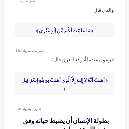
( سورة النازعات )
والذي قال:
﴿ مَا عَلِمْتُ لَكُم مِّنْ إِلَهٍ غَيْرِي ﴾
( سورة القصص الآية: 38 )
فرعون عندما أدركه الغرق قال:
﴿ آمَنتُ أَنَّهُ لا إِلِـهَ إِلاَّ الَّذِي آمَنَتْ بِهِ بَنُو إِسْرَائِيلَ
﴾
( سورة يونس الآية: 90 )
بطولة الإنسان أن يضبط حياته وفق
منهج الله عز وجل: