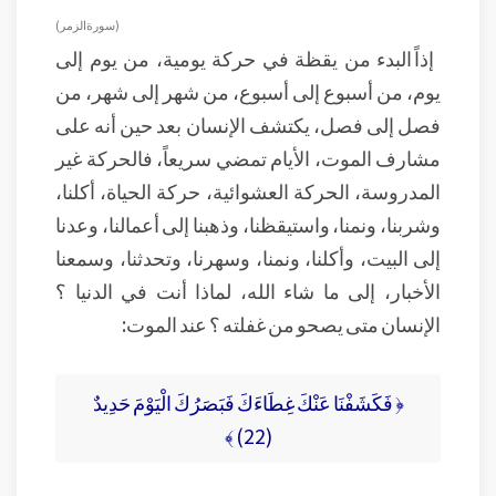
( سورة الزمر )
إذاً البدء من يقظة في حركة يومية، من يوم إلى
يوم، من أسبوع إلى أسبوع، من شهر إلى شهر، من
فصل إلى فصل، يكتشف الإنسان بعد حين أنه على
مشارف الموت، الأيام تمضي سريعاً، فالحركة غير
المدروسة، الحركة العشوائية، حركة الحياة، أكلنا،
وشربنا، ونمنا، واستيقظنا، وذهبنا إلى أعمالنا، وعدنا
إلى البيت، وأكلنا، ونمنا، وسهرنا، وتحدثنا، وسمعنا
الأخبار، إلى ما شاء الله، لماذا أنت في الدنيا ؟
الإنسان متى يصحو من غفلته ؟ عند الموت:
﴿ فَكَشَفْنَا عَنْكَ غِطَاءَكَ فَبَصَرُكَ الْيَوْمَ حَدِيدٌ
(22) ﴾