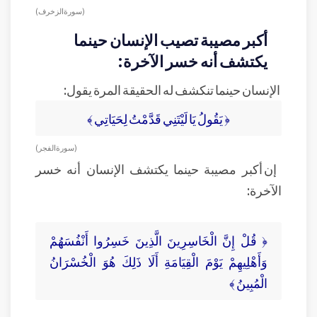
(سورة الزخرف)
أكبر مصيبة تصيب الإنسان حينما
يكتشف أنه خسر الآخرة:
الإنسان حينما تنكشف له الحقيقة المرة يقول:
﴿ يَقُولُ يَا لَيْتَنِي قَدَّمْتُ لِحَيَاتِي ﴾
( سورة الفجر )
إن أكبر مصيبة حينما يكتشف الإنسان أنه خسر
الآخرة:
﴿ قُلْ إِنَّ الْخَاسِرِينَ الَّذِينَ خَسِرُوا أَنْفُسَهُمْ
وَأَهْلِيهِمْ يَوْمَ الْقِيَامَةِ أَلَا ذَلِكَ هُوَ الْخُسْرَانُ
الْمُبِينُ ﴾