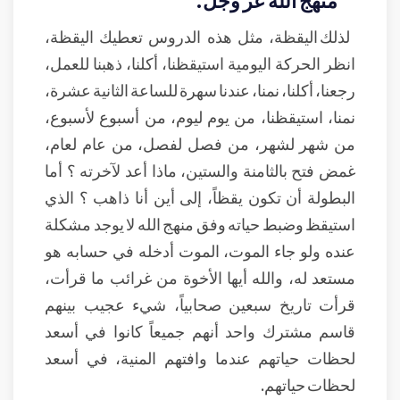
لذلك اليقظة، مثل هذه الدروس تعطيك اليقظة،
انظر الحركة اليومية استيقظنا، أكلنا، ذهبنا للعمل،
رجعنا، أكلنا، نمنا، عندنا سهرة للساعة الثانية عشرة،
نمنا، استيقظنا، من يوم ليوم، من أسبوع لأسبوع،
من شهر لشهر، من فصل لفصل، من عام لعام،
غمض فتح بالثامنة والستين، ماذا أعد لآخرته ؟ أما
البطولة أن تكون يقظاً، إلى أين أنا ذاهب ؟ الذي
استيقظ وضبط حياته وفق منهج الله لا يوجد مشكلة
عنده ولو جاء الموت، الموت أدخله في حسابه هو
مستعد له، والله أيها الأخوة من غرائب ما قرأت،
قرأت تاريخ سبعين صحابياً، شيء عجيب بينهم
قاسم مشترك واحد أنهم جميعاً كانوا في أسعد
لحظات حياتهم عندما وافتهم المنية، في أسعد
لحظات حياتهم.