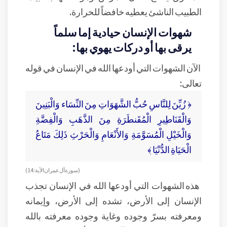
الطبيب الناشئ يعطيه خافضاً للحرارة.
شهوات الإنسان حيادية إما سلماً
يرقى بها أو دركات يهوي بها:
الآن الشهوات التي أودعها الله في الإنسان في قوله
تعالى:
﴿ زُيِّنَ لِلنَّاسِ حُبُّ الشَّهَوَاتِ مِنَ النِّسَاء وَالْبَنِينَ
وَالْقَنَاطِيرِ الْمُقَنطَرَةِ مِنَ الذَّهَبِ وَالْفِضَّةِ
وَالْخَيْلِ الْمُسَوَّمَةِ وَالأَنْعَامِ وَالْحَرْثِ ذَلِكَ مَتَاعُ
الْحَيَاةِ الدُّنْيَا ﴾
( سورة آل عمران الآية: 14 )
هذه الشهوات التي أودعها الله في الإنسان تجذب
الإنسان إلى الأرض، تشده إلى الأرض، وإيمانه
ومعرفته بسرّ وجوده وغاية وجوده معرفته بالله