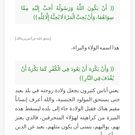
(( أَنْ يَكُونَ اللَّهُ وَرَسُولُهُ أَحَبَّ إِلَيْهِ مِمَّا
سِوَاهُمَا، وَأَنْ يُحِبَّ الْمَرْءَ لَا يُحِبُّهُ إِلَّا لِلَّهِ ))
[ متفق عليه عن أنس بن مالك ]
هذا اسمه الولاء والبراء،
(( وَأَنْ يَكْرَهَ أَنْ يَعُودَ فِي الْكُفْرِ كَمَا يَكْرَهُ أَنْ
يُقْذَفَ فِي النَّارِ ))
يعني أناس كثيرون يجعل ولادة زوجته في بلد بعيد
حتى يستحق المولود الجنسية، والله أعرف إنساناً
مقيم هناك فقبل الولادة جاء إلى بلده ليسقط هذه
الميزة من كراهيته لهؤلاء المنحرفين، فالذي يعتز
بهم، يواليهم، يتمنى أن يكون مثلهم، بعيد عن الدين