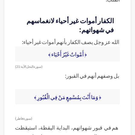
الكفار أموات غير أحياء لانغماسهم
في شهواتهم:
الله عز وجل يصف الكفار بأنهم أموات غير أحياء:
﴿ أَمْواتٌ غَيْرُ أَحْيَاء ﴾
( سورة النحل الآية: 21 )
بل وصفهم أنهم في القبور:
﴿ وَمَا أَنْتَ بِمُسْمِعٍ مَنْ فِي الْقُبُورِ ﴾
( سورة فاطر )
هم في قبور شهواتهم، البداية اليقظة، استيقظت