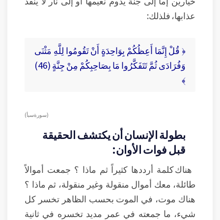
خيارين إما إلى جنة يدوم نعيمها أو إلى نار لا ينفذ
عذابها، فلذلك:
﴿ قُلْ إِنَّمَا أَعِظُكُمْ بِوَاحِدَةٍ أَنْ تَقُومُوا لِلَّهِ مَثْنَى
وَفُرَادَى ثُمَّ تَتَفَكَّرُوا مَا بِصَاحِبِكُمْ مِنْ جِنَّةٍ (46)
﴾
( سورة سبأ )
بطولة الإنسان أن يكتشف الحقيقة
قبل فوات الأوان:
هناك كلمة أرددها كثيراً ثم ماذا ؟ جمعت أموالاً
طائلة، معك أموال منقولة وغير منقولة، ثم ماذا ؟
هناك موت، في الموت بحسب الظاهر تخسر كل
شيء، ما جمعته في عمر مديد تخسره في ثانية