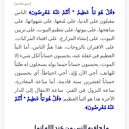
[ سورة النجم ]
﴿قُلْ هُوَ نَبَأٌ عَظِيمٌ * أَنْتُمْ عَنْهُ مُعْرِضُونَ﴾
الناس
مقبلون على الدنيا، على مُتعها، على شهواتها، على
مباهجها، على بيوتها، على تنظيم البيوت، على تزيين
البيوت، على إنشاء المزارع، على اقتناء المركبات،
على الاقتران بالزوجات، هذا همُّ الناس، أما النبأ
العظيم في غفلة عنه، يحسبون حساباً لكل شيء إلا
الموت، يحسبون حساباً حينما يولد يسجلون له طلباً
للهاتف، أخي الآن وُلِد، أخي احتياطاً، أي يحسبون
حساباً لعشرين سنة قادمة، أما ساعة المغادرة،
ساعة النزول في القبر، ساعة الانتقال إلى الدار
الآخرة هذا هو النبأ العظيم:
﴿قُلْ هُوَ نَبَأٌ عَظِيمٌ * أَنْتُمْ
عَنْهُ مُعْرِضُونَ﴾
.
ما جاء به النبي من عند الله إنما