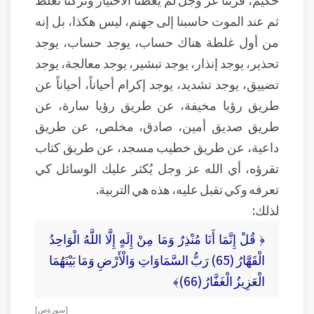
ثم عند الموت حاسبنا إلى جهنم، ليس هكذا، بل إنه
من أول غلطة هناك حساب، يوجد حساب، يوجد
تحذير، يوجد إنذار، يوجد تبشير، يوجد معالجة، يوجد
تضييق، يوجد تشديد، يوجد إكرام أحياناً، أحياناً عن
طريق رؤيا مخيفة، عن طريق رؤيا سارة، عن
طريق صديق أمين، صادق، مخلص، عن طريق
داعية، عن طريق خطيب مسجد، عن طريق كتاب
تقرؤه، أي الله عز وجل يُكثر عليك الوسائل كي
تعرفه وكي تقبل عليه، هذه هي التربية.
لذلك:
﴿ قُلْ إِنَّمَا أَنَا مُنْذِرٌ وَمَا مِنْ إِلَهٍ إِلَّا اللَّهُ الْوَاحِدُ
الْقَهَّارُ (65) رَبُّ السَّمَاوَاتِ وَالْأَرْضِ وَمَا بَيْنَهُمَا
الْعَزِيزُ الْغَفَّارُ (66)﴾
[ سورة ص ]