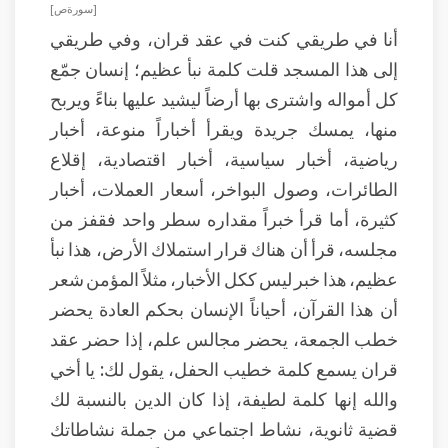
[ سورة ص ]
أنا في طريقي كنت في عقد قران، وفي طريقي
إلى هذا المسجد قلت كلمة نبأ عظيم؛ إنسان جمّع
كل أمواله واشترى بها أرضاً ليشيد عليها بناءً ويربح
منها، يمسك جريدة ويقرأ أخباراً منوعة، أخبار
رياضية، أخبار سياسية، أخبار اقتصادية، إقلاع
الطائرات، وصول البواخر، أسعار العملات، أخبار
كثيرة، أما قرأ خبراً مقداره سطر واحد فقفز من
مجلسه، قرأ أن هناك قرار استملاك الأرض، هذا نبأ
عظيم، هذا خبر ليس ككل الأخبار، مثلاً المؤمن شعر
أن هذا القرآن، أحياناً الإنسان بحكم العادة يحضر
خطب الجمعة، يحضر مجالس علم، إذا حضر عقد
قران يسمع كلمة خطيب الحفل، يقول لك: يا أخي
والله إنها كلمة لطيفة، إذا كان الدين بالنسبة لك
قضية ثانوية، نشاط اجتماعي من جملة نشاطاتك