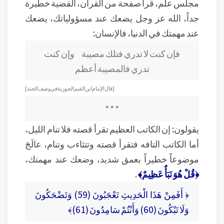
مجلس علم، قرأ صفحة من القرآن، القضية خطيرة
جداً، الله عز وجل يضعك عند مسؤولياتك، يضعك
عند مهمتك في الدنيا، فالإنسان:
فإن كنت لا تدري فتلك مصيبة وإن كنت
تدري فالمصيبة أعظم
[ قال الإمام ابن القيم الجوزية في وصف الجنة ]
* * *
يقولون: إن الكاتب العظيم تقرأ قصته فلا تنام الليل،
أما الكاتب التافه فتقرأ قصته وتتثاءب وتنام، عالَجَ
موضوعاً خطيراً بعمق شديد، وضعك عند مهمتك،
﴿قُلْ هُوَ نَبَأٌ عَظِيمٌ﴾
.
﴿ أَفَمِنْ هَذَا الْحَدِيثِ تَعْجَبُونَ (59) وَتَضْحَكُونَ
وَلَا تَبْكُونَ (60) وَأَنْتُمْ سَامِدُونَ (61)﴾