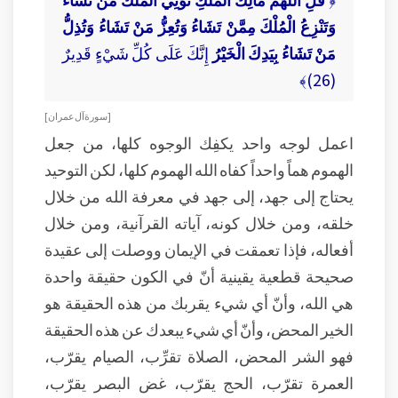
وَتَنْزِعُ الْمُلْكَ مِمَّنْ تَشَاءُ وَتُعِزُّ مَنْ تَشَاءُ وَتُذِلُّ
مَنْ تَشَاءُ بِيَدِكَ الْخَيْرُ
إِنَّكَ عَلَى كُلِّ شَيْءٍ قَدِيرٌ
(26)﴾
[ سورة آل عمران ]
اعمل لوجه واحد يكفِك الوجوه كلها، من جعل
الهموم هماً واحداً كفاه الله الهموم كلها، لكن التوحيد
يحتاج إلى جهد، إلى جهد في معرفة الله من خلال
خلقه، ومن خلال كونه، آياته القرآنية، ومن خلال
أفعاله، فإذا تعمقت في الإيمان ووصلت إلى عقيدة
صحيحة قطعية يقينية أنّ في الكون حقيقة واحدة
هي الله، وأنّ أي شيء يقربك من هذه الحقيقة هو
الخير المحض، وأنّ أي شيء يبعدك عن هذه الحقيقة
فهو الشر المحض، الصلاة تقرِّب، الصيام يقرّب،
العمرة تقرّب، الحج يقرّب، غض البصر يقرّب،