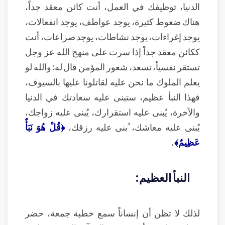
الدنيا، توظيفك في العمل، أنت كائن معقد جداً،
هناك ضغوط كثيرة، يوجد عواطف، يوجد انفعالات،
يوجد إغراءات، يوجد نشاطات، يوجد صراعات، أنت
ككائن معقد جداً إذا سرت على منهج الله عز وجل
تستقر نفسياً، تسعد، شعور المؤمن قال له: والله لو
يعلم الملوك ما نحن عليه لقاتلونا عليها بالسيوف،
فهذا النبأ عظيم، ستبنى عليه سعادتك في الدنيا
والآخرة، يُبنى عليه استقرارك، يُبنى عليه زواجك،
يُبنى عليه معاشك، ُبنى عليه رزقك،
﴿قُلْ هُوَ نَبَأٌ
عَظِيمٌ﴾
.
النبأ العظيم:
لذلك لا تظن أن إنساناً سمع خطبة جمعة، حضر