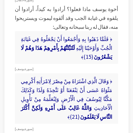
أخوة يوسف ماذا فعلوا؟ أرادوا به كيداً، أرادوا أن
يلقوه في غيابة الجب وقد ألقوه ليموت ويستريحوا
منه، فقال له ربنا سبحانه وتعالى:
﴿ فَلَمَّا ذَهَبُوا بِهِ وَأَجْمَعُوا أَنْ يَجْعَلُوهُ فِي غَيَابَةِ
الْجُبِّ وَأَوْحَيْنَا إِلَيْهِ
لَتُنَبِّئَنَّهُمْ بِأَمْرِهِمْ هَذَا وَهُمْ لَا
يَشْعُرُونَ
(15)﴾
[ سورة يوسف ]
﴿ وَقَالَ الَّذِي اشْتَرَاهُ مِنْ مِصْرَ لِامْرَأَتِهِ أَكْرِمِي
مَثْوَاهُ عَسَى أَنْ يَنْفَعَنَا أَوْ نَتَّخِذَهُ وَلَدًا وَكَذَلِكَ
مَكَّنَّا لِيُوسُفَ فِي الْأَرْضِ وَلِنُعَلِّمَهُ مِنْ تَأْوِيلِ
الْأَحَادِيثِ
وَاللَّهُ غَالِبٌ عَلَى أَمْرِهِ وَلَكِنَّ أَكْثَرَ
النَّاسِ لَا يَعْلَمُونَ
(21)﴾
[ سورة يوسف ]