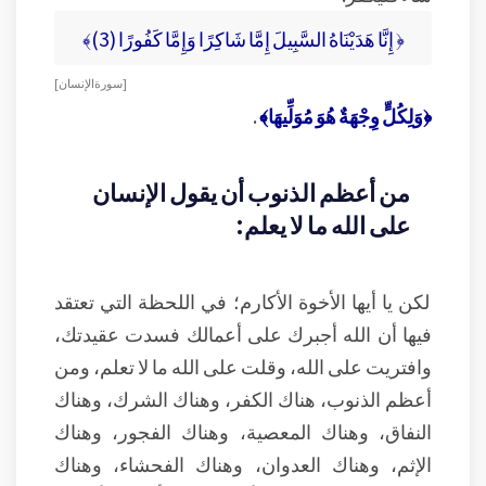
﴿ إِنَّا هَدَيْنَاهُ السَّبِيلَ إِمَّا شَاكِرًا وَإِمَّا كَفُورًا (3)﴾
[ سورة الإنسان ]
﴿وَلِكُلٍّ وِجْهَةٌ هُوَ مُوَلِّيهَا﴾
.
من أعظم الذنوب أن يقول الإنسان
على الله ما لا يعلم:
لكن يا أيها الأخوة الأكارم؛ في اللحظة التي تعتقد
فيها أن الله أجبرك على أعمالك فسدت عقيدتك،
وافتريت على الله، وقلت على الله ما لا تعلم، ومن
أعظم الذنوب، هناك الكفر، وهناك الشرك، وهناك
النفاق، وهناك المعصية، وهناك الفجور، وهناك
الإثم، وهناك العدوان، وهناك الفحشاء، وهناك