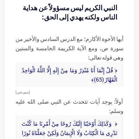
النبي الكريم ليس مسؤولاً عن هداية
الناس ولكنه يهدي إلى الحق:
أيها الأخوة الأكارم؛ مع الدرس السادس والأخير من
سورة ص، ومع الآية الكريمة الخامسة والستين
وهي قوله تعالى:
﴿ قُلْ إِنَّمَا أَنَا مُنْذِرٌ وَمَا مِنْ إِلَهٍ إِلَّا اللَّهُ الْوَاحِدُ
الْقَهَّارُ (65)﴾
[ سورة ص ]
أولاً: يوجد آيات تتحدث عن النبي صلى الله عليه
وسلم:
﴿ وَكَذَلِكَ أَوْحَيْنَا إِلَيْكَ رُوحًا مِنْ أَمْرِنَا مَا كُنْتَ
تَدْرِي مَا الْكِتَابُ وَلَا الْإِيمَانُ وَلَكِنْ جَعَلْنَاهُ نُورًا