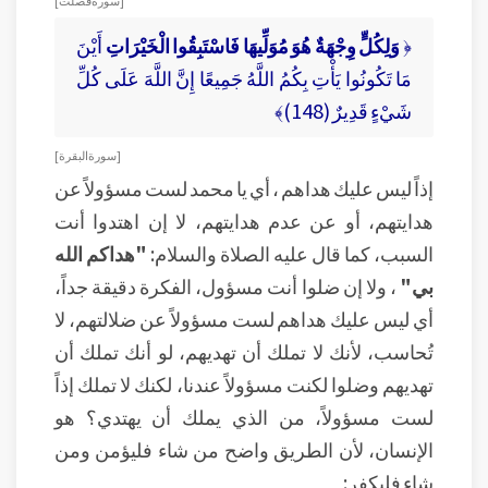
[ سورة فصلت ]
﴿
وَلِكُلٍّ وِجْهَةٌ هُوَ مُوَلِّيهَا فَاسْتَبِقُوا الْخَيْرَاتِ
أَيْنَ
مَا تَكُونُوا يَأْتِ بِكُمُ اللَّهُ جَمِيعًا إِنَّ اللَّهَ عَلَى كُلِّ
شَيْءٍ قَدِيرٌ (148)﴾
[ سورة البقرة ]
إذاً ليس عليك هداهم ، أي يا محمد لست مسؤولاً عن
هدايتهم، أو عن عدم هدايتهم، لا إن اهتدوا أنت
السبب، كما قال عليه الصلاة والسلام:
"هداكم الله
بي"
، ولا إن ضلوا أنت مسؤول، الفكرة دقيقة جداً،
أي ليس عليك هداهم لست مسؤولاً عن ضلالتهم، لا
تُحاسب، لأنك لا تملك أن تهديهم، لو أنك تملك أن
تهديهم وضلوا لكنت مسؤولاً عندنا، لكنك لا تملك إذاً
لست مسؤولاً، من الذي يملك أن يهتدي؟ هو
الإنسان، لأن الطريق واضح من شاء فليؤمن ومن
شاء فليكفر: