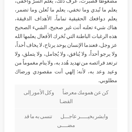
مضغوطاً فصبرت، عرف ذلك، يعلم السرّ وأخفى،
يعلم ما تُبدي وما تخفي، يعلم ما تُعلن وما تضمر،
يعلم دوافعك الحقيقية تماماً، الأهداف الدقيقة،
هناك شيء تعلنه أنت غير صحيح، الشيء الصحيح
هذه الرغبات الباطنة التي تُحَرك الأفعال يعلمها الله
عز وجل، فعندما الإنسان يوحد يرتاح، لا يخاف أحداً،
ولا يرجو أحداً، ولا يُنافق، ولا يُجامل، ولا يتملق، ولا
ترتعد فرائصه من تهديد هُدد به، ولا ينام مغموماً من
وعيد وعد به، لأنه: إلهي أنت مقصودي ورضاك
مطلوبي.
كن عن همومك معرضاً وكل الأمور إلى
القضـا
وابشر بخيـــــر عاجـــل تنسى به ما قد
مضــــى