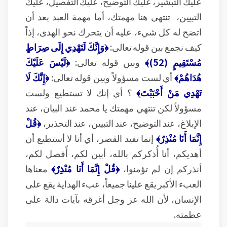
عليك التبشير، عليك التوضيح، عليك التفصيل، عليك
التبيين، تنتهي هنا مهمتك، أما مهمة العبد بعد أن
اتضح له كل شيء، عليه أن يتحرك نحو الهدى، إذاً
كيف نجمع بين قوله تعالى:
﴿وَإِنَّكَ لَتَهْدِي إِلَى صِرَاطٍ
مُسْتَقِيمٍ (52)﴾
وبين قوله تعالى:
﴿لَيْسَ عَلَيْكَ
هُدَاهُمْ﴾
أي لست مسؤولاً وبين قوله تعالى:
﴿إِنَّكَ لَا
تَهْدِي مَنْ أَحْبَبْتَ﴾
؟ أي إنك لا تستطيع ولست
مسؤولاً لكن تنتهي مهمتك يا محمد عند البيان، عند
الإبلاغ، عند التوضيح، عند التبيين، عند التحذير،
﴿قُلْ
إِنَّمَا أَنَا مُنْذِرٌ﴾
إنما تفيد القصر، أي أنا لا أستطيع أن
أهديكم، أنا أُذكركم بالله، أبين لكم، أًفصل لكم،
أنذركم إن لم تؤمنوا،
﴿قُلْ إِنَّمَا أَنَا مُنْذِرٌ﴾
معناها
العبء الأكبر يقع علينا جميعاً، عبء الهداية يقع على
الإنسان، لأن الله عز وجل أغرقه بآيات دالة على
عظمته.