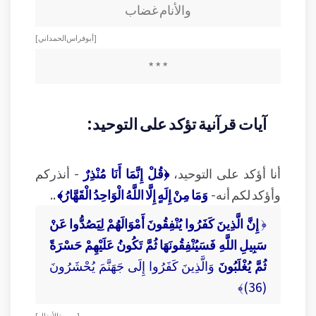
والأنام غضاب
[ أبو فراس الحمداني ]
* * *
آيات قرآنية تؤكد على التوحيد:
أنا أؤكد على التوحيد،
﴿قُلْ إِنَّمَا أَنَا مُنْذِرٌ
- أنذركم
وأؤكد لكم أنه-
وَمَا مِنْ إِلَهٍ إِلَّا اللَّهُ الْوَاحِدُ الْقَهَّارُ﴾
..
﴿
إِنَّ الَّذِينَ كَفَرُوا يُنْفِقُونَ أَمْوَالَهُمْ لِيَصُدُّوا عَنْ
سَبِيلِ اللَّهِ فَسَيُنْفِقُونَهَا ثُمَّ تَكُونُ عَلَيْهِمْ حَسْرَةً
ثُمَّ يُغْلَبُونَ
وَالَّذِينَ كَفَرُوا إِلَى جَهَنَّمَ يُحْشَرُونَ
(36)﴾
[ سورة الأنفال ]