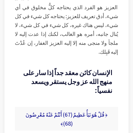
العزيز هو الفرد الذي يحتاجه كلُّ مخلوق في أي
شيء، أدق تعريف للعزيز: يحتاجه كل شيء في كل
شيء، ليس هناك غيره، كل شيء في كل شيء، لا
يُنال جانبه، أمره هو الغالب، لكنك إذا عدت إليه لا
ملجأ ولا منجى منه إلا إليه العزيز الغفار، إن عُدْتَ
إليه قَبِلك.
الإنسان كائن معقد جداً إذا سار على
منهج الله عز وجل يستقر ويسعد
نفسياً:
﴿ قُلْ هُوَ نَبَأٌ عَظِيمٌ (67) أَنْتُمْ عَنْهُ مُعْرِضُونَ
(68)﴾