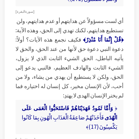
[ سورة البقرة ]
أي لست مسؤولاً عن هدايتهم أو عدم هدايتهم، ولن
تستطيع هدايتهم، لكنك تهدي إلى الحق، وهذه الآية:
﴿قُلْ إِنَّمَا أَنَا مُنْذِرٌ﴾
فكيف نجمع هذه الآيات؟ أولاً:
دعوة النبي دعوة حق لأنها من عند الحق، والحق لا
يأتيه الباطل، الحق الشيء الثابت الذي لا يزول،
الشيء الثابت والهادف العظيم، فالنبي يدعو إلى
الحق، ولكن لا يستطيع أن يهدي من يشاء، ولا من
أحب، لأن الإنسان مخير، كل إنسان له اختياره فما
لم يختر الإنسان الهدى لا يهتدِ:
﴿
وَأَمَّا ثَمُودُ فَهَدَيْنَاهُمْ فَاسْتَحَبُّوا الْعَمَى عَلَى
الْهُدَى
فَأَخَذَتْهُمْ صَاعِقَةُ الْعَذَابِ الْهُونِ بِمَا كَانُوا
يَكْسِبُونَ (17)﴾