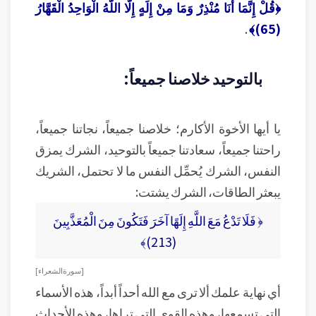
﴿قُلْ إِنَّمَا أَنَا مُنْذِرٌ وَمَا مِنْ إِلَهٍ إِلَّا اللَّهُ الْوَاحِدُ الْقَهَّارُ
.
(65)﴾
بالتوحيد خلاصنا جميعاً:
يا أيها الأخوة الأكارم؛ خلاصنا جميعاً، نجاتنا جميعاً،
راحتنا جميعاً، سعادتنا جميعاً بالتوحيد، الشرك يمزق
النفس، الشرك يُحمِّل النفس ما لا تحتمل، الشريك
يبعثر الطاقات، الشرك يشتت:
﴿ فَلَا تَدْعُ مَعَ اللَّهِ إِلَهًا آخَرَ فَتَكُونَ مِنَ الْمُعَذَّبِينَ
(213)﴾
[ سورة الشعراء ]
أي نهاية علمك ألا ترى مع الله أحداً أبداً، هذه الأسماء
التي تسمعها، وهذه القوى التي تراها، وهذه الأحداث