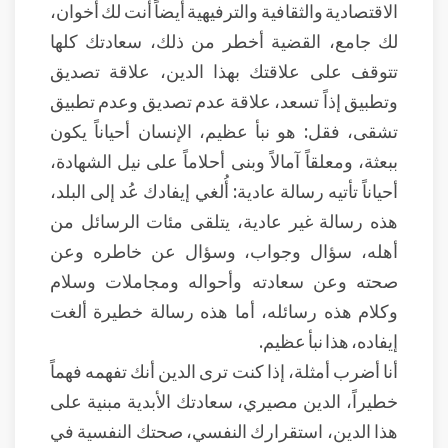
الاقتصادية والثقافية والترفيهية أيضاً أنت لك أخوان،
لك جامع، القضية أخطر من ذلك، سعادتك كلها
تتوقف على علاقتك بهذا الدين، علاقة تصديق
وتطبيق إذاً تسعد، علاقة عدم تصديق وعدم تطبيق
تشقى، فقل: هو نبأ عظيم، الإنسان أحياناً يكون
ببعثة، ومعلقاً آمالاً وبنى أحلاماً على نيل الشهادة،
أحياناً تأتيه رسالة عادية: أُلغي إيفادك عُد إلى البلد،
هذه رسالة غير عادية، يتلقى مئات الرسائل من
أهله، سؤال وجواب، وسؤال عن خاطره وعن
صحته وعن سعادته وأحواله ومجاملات وسلام
وكلام هذه رسائله، أما هذه رسالة خطيرة ألغت
إيفاده، هذا نبأ عظيم.
أنا أضرب أمثلة، إذا كنت ترى الدين أنك تفهمه فهماً
خطيراً، الدين مصيري، سعادتك الأبدية مبنية على
هذا الدين، استقرارك النفسي، صحتك النفسية في