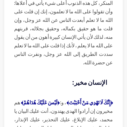
المنكر، كل هذه الذنوب أعلى شيء يأتي في أعلاها:
وأن تقولوا على الله ما لا تعلمون، إنك إن قلت على
الله ما لا تعلم أبعدت الناس عن الله عز وجل، وإن
قلت ما هو حقيق بكماله، وحقيق بجلاله، قربتهم
منه، لذلك لأن يأتي الإنسان كبيرة أهون من أن يقول
على الله ما لا يعلم ، لأنك إذا قلت على الله ما لا تعلم
سددت الطريق إلى الله عز وجل، ونفرت الناس
عن حضرة الله.
الإنسان مخير:
﴿إِنَّكَ لَا تَهْدِي مَنْ أَحْبَبْتَ﴾
، و:
﴿لَيْسَ عَلَيْكَ هُدَاهُمْ﴾
هم
مخيرون إن أرادوا الهدى يهتدون، أنت عليك البيان يا
محمد، عليك الإبلاغ، عليك التحذير، عليك الإنذار،