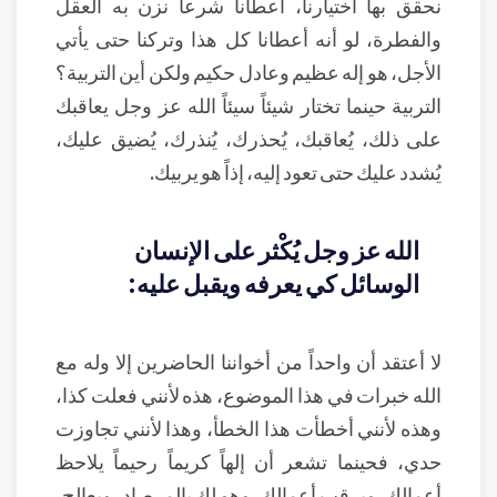
نحقق بها اختيارنا، أعطانا شرعاً نزن به العقل
والفطرة، لو أنه أعطانا كل هذا وتركنا حتى يأتي
الأجل، هو إله عظيم وعادل حكيم ولكن أين التربية؟
التربية حينما تختار شيئاً سيئاً الله عز وجل يعاقبك
على ذلك، يُعاقبك، يُحذرك، يُنذرك، يُضيق عليك،
يُشدد عليك حتى تعود إليه، إذاً هو يربيك.
الله عز وجل يُكْثر على الإنسان
الوسائل كي يعرفه ويقبل عليه:
لا أعتقد أن واحداً من أخواننا الحاضرين إلا وله مع
الله خبرات في هذا الموضوع، هذه لأنني فعلت كذا،
وهذه لأنني أخطأت هذا الخطأ، وهذا لأنني تجاوزت
حدي، فحينما تشعر أن إلهاً كريماً رحيماً يلاحظ
أعمالك، ويرقب أعمالك، وهو لك بالمرصاد، ويعالج،