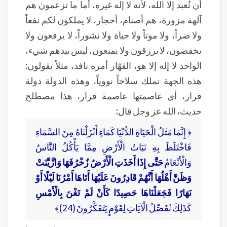
أن تُعبد إلا الله، لأنه لا إله غيره، أما ما تزعمون هم
آلهة مزورة، هم أصنام، أحجار، لا يملكون لكم نفعاً
ولا ضراً، ولا موتاً ولا حياة ولا نشوراً، لا يرفعون ولا
يخفضون، لا يرزقون ولا يمنعون، ليس بيدهم شيء،
الواحد لا إله إلا هو، القهّار أمره نافذ، مثلاً يقولون:
هذه الجهة تملك سلاحاً نووياً، وهذه الدولة دولة
قرار، أي عاصمتها عاصمة قرار، هذا مصطلح
حديث، الله عز وجل قال:
﴿ إِنَّمَا مَثَلُ الْحَيَاةِ الدُّنْيَا كَمَاءٍ أَنْزَلْنَاهُ مِنَ السَّمَاءِ
فَاخْتَلَطَ بِهِ نَبَاتُ الْأَرْضِ مِمَّا يَأْكُلُ النَّاسُ
وَالْأَنْعَامُ
حَتَّى إِذَا أَخَذَتِ الْأَرْضُ زُخْرُفَهَا وَازَّيَّنَتْ
وَظَنَّ أَهْلُهَا أَنَّهُمْ قَادِرُونَ عَلَيْهَا أَتَاهَا أَمْرُنَا لَيْلًا أَوْ
نَهَارًا فَجَعَلْنَاهَا حَصِيدًا كَأَنْ لَمْ تَغْنَ بِالْأَمْسِ
كَذَلِكَ نُفَصِّلُ الْآيَاتِ لِقَوْمٍ يَتَفَكَّرُونَ (24)﴾