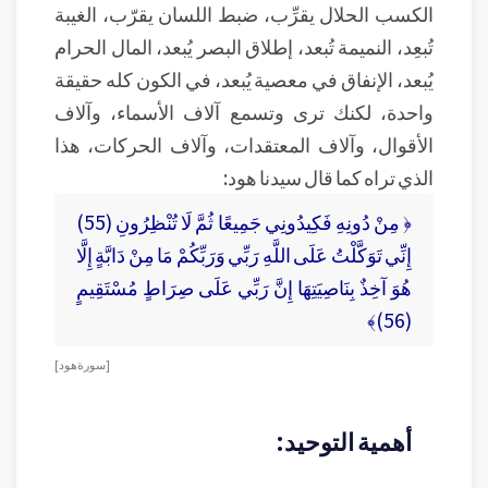
الكسب الحلال يقرِّب، ضبط اللسان يقرّب، الغيبة
تُبعِد، النميمة تُبعد، إطلاق البصر يُبعد، المال الحرام
يُبعد، الإنفاق في معصية يُبعد، في الكون كله حقيقة
واحدة، لكنك ترى وتسمع آلاف الأسماء، وآلاف
الأقوال، وآلاف المعتقدات، وآلاف الحركات، هذا
الذي تراه كما قال سيدنا هود:
﴿ مِنْ دُونِهِ فَكِيدُونِي جَمِيعًا ثُمَّ لَا تُنْظِرُونِ (55)
إِنِّي تَوَكَّلْتُ عَلَى اللَّهِ رَبِّي وَرَبِّكُمْ مَا مِنْ دَابَّةٍ إِلَّا
هُوَ آخِذٌ بِنَاصِيَتِهَا إِنَّ رَبِّي عَلَى صِرَاطٍ مُسْتَقِيمٍ
(56)﴾
[ سورة هود ]
أهمية التوحيد: