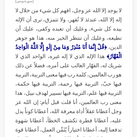
[ سورة يونس ]
لا يوجد إلا الله عز وجل، افهم كل شيء من خلال لا
إله إلا الله، عندئذ لا تُقهر، ولا تتمزق، ترى أن الإله
بيده كل شيء، وعليك أن تعبده وكفى، عليك أن
تطيعه، وعليك أن تنتظر الخير منه، هذا هو جوهر
الدين،
﴿قُلْ إِنَّمَا أَنَا مُنْذِرٌ وَمَا مِنْ إِلَهٍ إِلَّا اللَّهُ الْوَاحِدُ
الْقَهَّارُ﴾
هذا الإله الذي لا إله غيره، الواحد الذي لا
شريك له، القهّار الغالب على أمره، فضلاً عن ذلك
هو رب العالمين، كلمة رب فيها معنى التربية، التربية
فيها حبّ، التربية فيها رحمة، التربية فيها حكمة،
التربية فيها علم، التربية فيها تسيير لهدف نبيل، هذا
معنى رب العالمين، أنا قلت قبل أيام: إن الله عز
وجل أعطانا عقلاً أداة معرفة الله، أعطانا كوناً‌ يدل
عليه، أعطانا فطرة تكشف الخطأ، أعطانا شهوة
تدفعنا إليه، أعطانا اختياراً يُثَمِّن العمل، أعطانا قوة