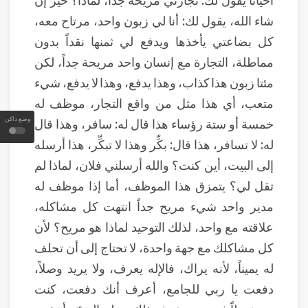
شاء الله، يقول لك: أنا لي زبون واحد، مرتاح معه،
كل بضاعتي يأخذها ويدفع لي ثمنها نقداً بدون
مماطلة، التجارة مع إنسان واحد مريحة جداً، لكن
مئتا زبون هذا كذاب، وهذا يدفع، وهذا لا يدفع، شيء
متعب، أي هذا مثل من واقع التجار، موظف له
وضع داكن
خمسة أو ستة رؤساء هذا قال له: سافر، وهذا قال
له: لا تسافر، هذا قال: بكِّر وهذا لا تبكِّر، هذا أرسله
إلى البيت، أين كنت؟ والله أرسلني فلان، لماذا لم
تقل لي؟ يتمزق هذا الموظف، أما إذا موظف له
مدير واحد شيء مريح جداً انتهت كل مشاكله،
علاقته مع واحد، لذلك التوحيد لماذا هو مريح؟ لأن
كل مشاكلك مع جهة واحدة، لا تحتاج إلى أن تحلف
له يميناً، لأنه يراك، فالإله يعرف، ولا يريد وصلاً،
دفعت يا ربي للجامع، أعرف أنك دفعت، كنت