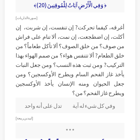
﴿ وَفِي الْأَرْضِ آيَاتٌ لِلْمُوقِنِينَ (20)﴾
[ سورة الذاريات ]
أغرقه، كيفما تحركت? إن تنفست، إن شربت، إن
أكلت، إن اضطجعت، إن نمت، ألا تنام على فراش
من صوف؟ من خلق الصوف؟ ألا تأكل طعاماً؟ من
خلق الطعام? ألا تتنفس هواء؟ من صمم الهواء بهذا
التركيب? ومن ثبت هذه النسب؟ ومن جعل النبات
يأخذ غاز الفحم السام ويطرح الأوكسجين؟ ومن
جعل الحيوان ومنه الإنسان يأخذ الأوكسجين
ويطرح غاز الفحم؟ من؟
وفي كل شيء له آية تدل على أنه واحد
[ لبيد بن ربيعة ]
* * *