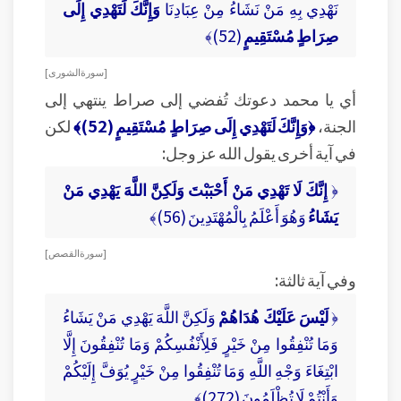
نَهْدِي بِهِ مَنْ نَشَاءُ مِنْ عِبَادِنَا
وَإِنَّكَ لَتَهْدِي إِلَى
صِرَاطٍ مُسْتَقِيمٍ
(52)﴾
[ سورة الشورى ]
أي يا محمد دعوتك تُفضي إلى صراط ينتهي إلى
الجنة،
﴿وَإِنَّكَ لَتَهْدِي إِلَى صِرَاطٍ مُسْتَقِيمٍ (52)﴾
لكن
في آية أخرى يقول الله عز وجل:
﴿
إِنَّكَ لَا تَهْدِي مَنْ أَحْبَبْتَ وَلَكِنَّ اللَّهَ يَهْدِي مَنْ
يَشَاءُ
وَهُوَ أَعْلَمُ بِالْمُهْتَدِينَ (56)﴾
[ سورة القصص ]
وفي آية ثالثة:
﴿
لَيْسَ عَلَيْكَ هُدَاهُمْ
وَلَكِنَّ اللَّهَ يَهْدِي مَنْ يَشَاءُ
وَمَا تُنْفِقُوا مِنْ خَيْرٍ فَلِأَنْفُسِكُمْ وَمَا تُنْفِقُونَ إِلَّا
ابْتِغَاءَ وَجْهِ اللَّهِ وَمَا تُنْفِقُوا مِنْ خَيْرٍ يُوَفَّ إِلَيْكُمْ
وَأَنْتُمْ لَا تُظْلَمُونَ (272)﴾