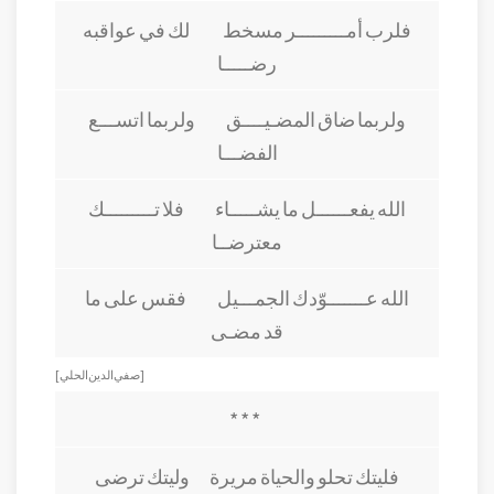
فلرب أمـــــــــر مسخط لك في عواقبه
رضـــــا
ولربما ضاق المضـيــــق ولربما اتســـع
الفضـــا
الله يفعــــــل ما يشـــــاء فلا تـــــــــك
معترضــا
الله عـــــــوّدك الجمـــيل فقس على ما
قد مضـى
[ صفي الدين الحلي ]
* * *
فليتك تحلو والحياة مريرة وليتك ترضى