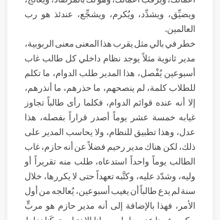
ويضيِّق، ويشدِّد، ويُكرم، ويشجِّع، عندئذ هو رب
العالمين.
خطر في بالي مثل يقرب هذا المعنى معنى الربوبية،
مدير ثانوية مثلاً يوجد نظام داخلي كل طالب غاب
أسبوعين يُفْصل، هذا المدير طلب الدوام، ما تكلم
للطلاب كلمة، لم ينصحهم، ما حذرهم، ما أنذرهم،
إلا أنه عنده قوائم الدوام، فكلما رأى طالباً تجاوز
غيابه خمسة عشر يوماً أصدر قراراً بفصله، هذا
عدل، وهذا تطبيق للنظام، ولا يحاسب المدير على
ذلك، لكن هناك مدير رحيم فضلاً عن أنه حازم، غاب
الطالب يوماً واحداً استدعاه، طلب منه تقريراً أو
وليه، وشدّد عليه، وكتَّبه تعهداً حتى لا يكررها، خلال
سنة لم يدع طالباً أن يغيب أسبوعين، يُعالجه من أول
الأمر، فهذا بالإضافة إلى أنه مدير حازم هو مربٍّ
حكيم، فربنا عز وجل لم يعطنا الاختيار وتركَنا نغلط