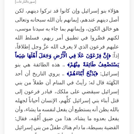
[ سورة النازعات ]
هؤلاء بنو إسرائيل وإن كانوا قد تركوا دينهم، لكن
أصل دينهم عندهم، إيمانهم بأن الله سبحانه وتعالى
هو خالق الكون، وإيمانهم بما جاء به سيدنا موسى،
لكنهم قصَّروا في تطبيق أمر ربهم، فسلط الله
عليهم فرعون الذي لا يعرف الله عزَّ وجل إطلاقاً،
إذاً:
﴿إِنَّ فِرْعَوْنَ عَلَا فِي الْأَرْضِ وَجَعَلَ أَهْلَهَا شِيَعاً
يَسْتَضْعِفُ طَائِفَةً مِنْهُمْ﴾
.. هذه الطائفة هي بنو
إسرائيل:
﴿يُذَبِّحُ أَبْنَاءَهُمْ﴾
.. يروي التاريخ أن أحد
الكَهَنَة قال له: رأيتُ في المنام أن طفلاً من بني
إسرائيل سيقضي على ملكك، فبادر فرعون إلى
قتل أبناء بني إسرائيل كلِّهم، الإنسان أحياناً لجهله
بالله يظن أنه يستطيع أن يفعل لنفسه ما يشاء، وأن
يفعل بعدوه ما يشاء، هذا من ضيق أُفُقِه، فقال:
القضية بسيطة، ما دام هناك طفلٌ من بني إسرائيل