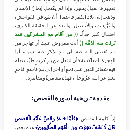
تفجيرها سهلٌ يسير، وإذا لم يكتمل إيمانُ الإنسان
وذهب إلى بلاد الكفر فاحتمال أنْ يقع في الفواحش،
والتُرُّهات، والأباطيل، والبعد عن الحقيقة الكبرى،
احتمال كبير جداً..
(( من أقام مع المشركين فقد
بَرِئت منه الذمَّة ))
أنت مفروض عليك أن تهاجر من
بلد يُعصى الله فيه إلى بلدٍ يذكَرُ فيه اسمه، أما
الهجرة المعاكسة فأن تنتقل من بلدٍ كريمٍ طيِّب تقام
فيه شعائر الدين على نحوٍ أو آخر إلى بلدٍ فاسقٍ فاجرٍ
بعيدٍ عن الله عزَّ وجل، فهذه مغامرةٌ ومقامرة.
مقدمة تاريخية لسورة القصص:
إذاً كلمة القصص:
﴿فَلَمَّا جَاءَهُ وَقَصَّ عَلَيْهِ الْقَصَصَ
قَالَ لَا تَخَفْ نَجَوْتَ مِنَ الْقَوْمِ الظَّالِمِينَ﴾
هذه بعض