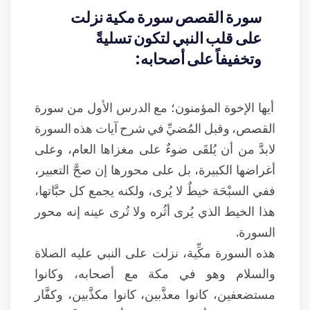
سورة القصص سورة مكية نزلت
على قلب النبي لتكون تسليةً
وتخفيفاً على أصحابه:
أيها الإخوة المؤمنون؛ مع الدرس الأول من سورة
القصص، وقبل المُضيِّ في شرح آيات هذه السورة
لابدَّ من أن يُلقَى ضوءٌ على مغزاها العام، وعلى
أغراضها الكبيرة، بل على محورها إن صحَّ التعبير،
ففي السبْحَة خيطٌ لا يُرى، ولكنه يجمع كل حبَّاتها،
هذا الخيط الذي يُرى أثُره ولا تُرى عينه إنه محور
السورة.
هذه السورة مكِّية، نزلت على النبي عليه الصلاة
والسلام وهو في مكة مع أصحابه، وكانوا
مستضعفين، كانوا معذَّبين، كانوا مكذَّبين، وكفَّار