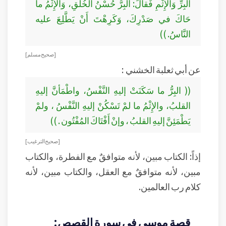
البِرِّ وَالإِثْمِ فَقالَ: البِرُّ حُسْنُ الخُلُقِ، وَالإِثْمُ ما
حَاكَ في صَدْرِكَ، وَكَرِهْتَ أَنْ يَطَّلِعَ عليه
النَّاسُ. ))
[ صحيح مسلم ]
عن أبي ثعلبة الخشني :
(( البِرُّ ما سَكَنَتْ إليهِ النَّفْسُ، واطْمَأنَّ إليهِ
القلبُ، والإِثْمُ ما لمْ تَسْكُنْ إليهِ النَّفْسُ ، ولمْ
يَطْمَئِنَّ إليهِ القلبُ ، وإنْ أَفْتَاكَ المُفْتُون . ))
[ صحيح الترغيب ]
إذاً: الكتاب مبين، لأنه متوافقٌ مع الفطرة، والكتاب
مبين، لأنه متوافقٌ مع العقل، والكتاب مبين، لأنه
كلام رب العالمين.
قصة موسى في سورة القصص: