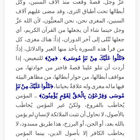
عزَّ وجل. قصةٌ وقعت منذ آلاف السنين، وكلُّ
أبطالها تحت أطباق الثرى، وقد مضى عليهم آلاف
السنين، المغزى نحن، نحن المعنيُّون، لأن الله عزَّ
وجل حينما شاء أن يجعلها من القرآن الكريم، أي
جعلها تُتْلى إلى آخر الدوران، إذاً: هناك مغزى، كل
من قرأ هذه السورة يأخذ منها العبر والدلائل، إذاً:
﴿نَتْلُوا عَلَيْكَ مِنْ نَبَإِ مُوسَى﴾
،
﴿مِنْ﴾
للتبعيض، إذا
أردت أن تتلو علينا قصةً فاختر من حوادثها، من
مواقف أبطالها، من حوار أبطالها، من مظاهر البيئة
فيها ما له مغزى وله علاقةٌ بحياتنا،
﴿نَتْلُوا عَلَيْكَ مِنْ نَبَإِ
مُوسَى وَفِرْعَوْنَ بِالْحَقِّ لِقَوْمٍ يُؤْمِنُونَ﴾
.. المؤمن
يُخاطَب بالفروع، ولكنّ غير المؤمن يُخاطَب
بالأصول، لا تحاول أن تثبت الملائكة لإنسانٍ لم يؤمن
بالله بعد، أو الجن، أو البرزخ، هذا طريق مسدود، لا
يخاطَب الكافر إلا بأصول الدين، بينما المؤمن