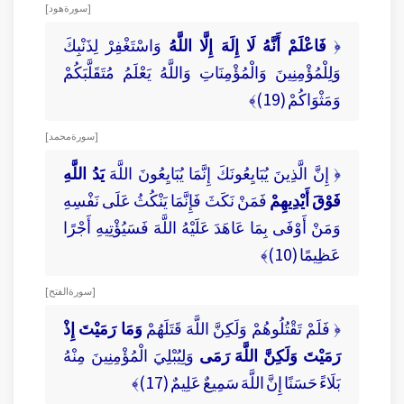
[ سورة هود ]
﴿
فَاعْلَمْ أَنَّهُ لَا إِلَهَ إِلَّا اللَّهُ
وَاسْتَغْفِرْ لِذَنْبِكَ
وَلِلْمُؤْمِنِينَ وَالْمُؤْمِنَاتِ وَاللَّهُ يَعْلَمُ مُتَقَلَّبَكُمْ
وَمَثْوَاكُمْ (19)﴾
[ سورة محمد ]
﴿ إِنَّ الَّذِينَ يُبَايِعُونَكَ إِنَّمَا يُبَايِعُونَ اللَّهَ
يَدُ اللَّهِ
فَوْقَ أَيْدِيهِمْ
فَمَنْ نَكَثَ فَإِنَّمَا يَنْكُثُ عَلَى نَفْسِهِ
وَمَنْ أَوْفَى بِمَا عَاهَدَ عَلَيْهُ اللَّهَ فَسَيُؤْتِيهِ أَجْرًا
عَظِيمًا (10)﴾
[ سورة الفتح ]
﴿ فَلَمْ تَقْتُلُوهُمْ وَلَكِنَّ اللَّهَ قَتَلَهُمْ
وَمَا رَمَيْتَ إِذْ
رَمَيْتَ وَلَكِنَّ اللَّهَ رَمَى
وَلِيُبْلِيَ الْمُؤْمِنِينَ مِنْهُ
بَلَاءً حَسَنًا إِنَّ اللَّهَ سَمِيعٌ عَلِيمٌ (17)﴾