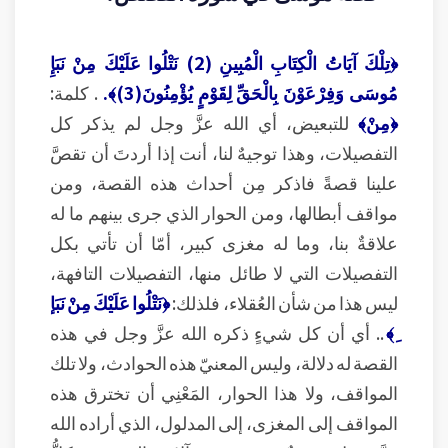
﴿تِلْكَ آيَاتُ الْكِتَابِ الْمُبِينِ (2) نَتْلُوا عَلَيْكَ مِنْ نَبَإِ
مُوسَى وَفِرْعَوْنَ بِالْحَقِّ لِقَوْمٍ يُؤْمِنُونَ(3)﴾.
. كلمة:
﴿مِنْ﴾
للتبعيض، أي الله عزَّ وجل لم يذكر كل
التفصيلات، وهذا توجيهٌ لنا، أنت إذا أردتَ أن تقصَّ
علينا قصةً فاذكر مِن أحداث هذه القصة، ومن
مواقف أبطالها، ومن الحوار الذي جرى بينهم ما له
علاقةٌ بنا، وما له مغزى كبير، أمّا أن تأتي بكل
التفصيلات التي لا طائل منها، التفصيلات التافهة،
ليس هذا من شأن العُقلاء، فلذلك:
﴿نَتْلُوا عَلَيْكَ مِنْ نَبَإ
ِ﴾
.. أي أن كل شيءٍ ذكره الله عزَّ وجل في هذه
القصة له دلالة، وليس المعنيّ هذه الحوادث، ولا تلك
المواقف، ولا هذا الحوار، المَعْنِي أن تخترق هذه
المواقف إلى المغزى، إلى المدلول، الذي أراده الله