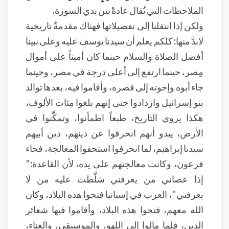
الملاحظات التي تُقال عادةً بين يدي السورة.
ولكن إذا انتقلنا إلى تفصيلاتها فهناك مقدمةٌ تاريخية
لابدَّ منها: كلكم يعلم أن سيدنا يوسف عليه وعلى نبينا
أفضل الصلاة والسلام حينما كان أميناً على أموال
مِصر، حينما ارتفع إلى أعلى درجة في مصر، وحينما
جاء أبوه وإخوته إلى قصره، وأقاموا فيه، بعدها توالد
بنو إسرائيل وازدادوا حتى إنهم بلغوا مِئات الألوف،
هكذا يروي التاريخ، طبعاً اطمأنوا، وتمكَّنوا في
الأرض، يبدو أنهم انحرفوا عن دينهم، دين أبيهم
سيدنا إبراهيم، لما انحرفوا استحقوا المعالجة، فجاء
فرعون، وكانت معالجتهم على يده، لأن القاعدة:"
إذا عصاني من يعرفني سَلَّطت عليه من لا
يعرفني"، العرب في إسبانيا فتحوا هذه البلاد، وكان
الله معهم، فتحوا هذه البلاد، وأقاموا فيها شعائر
الدين، فلما مالوا إلى اللهوِ، والموسيقى، والغِناء،