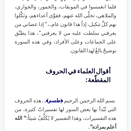
فلما انغمسوا في الموبقات، والخمور، والجواري،
والملاهي، تخلَّى الله عنهم، فقوَّى أعداءهم، ونَكَّلوا
بهم كلَّ تنكيل، إذاً هذا قانون عام..،" إذا عصاني من
يعرفني سلطت عليه من لا يعرفني"، هذا يطبَّق
على الجماعات وعلى الأفراد، وفي هذه السورة
توضيحٌ بالغٌ لهذا القانون.
أقوال العلماء في الحروف
المقطّعة:
بسم الله الرحمن الرحيم
﴿طسم﴾.
. هذه الحروف
التي تُبْدأ بها بعض السور لها تفسيراتٌ كثيرة، من
هذه التفسيرات، وهذا التفسير لا يُكَلِّفُ شيئاً:
" الله
أعلم بمراده".