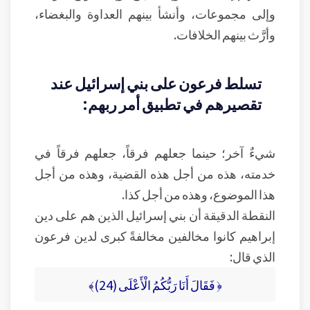
وإلى مجموعات، وأنشأ بينهم العداوة والبغضاء،
وأرَّث بينهم الخلافات.
تسلط فرعون على بني إسرائيل عند
تقصيرهم في تطبيق أمر ربهم:
شيءٌ آخر؛ حينما جعلهم فرقاً، جعلهم فرقاً في
خدمته، هذه من أجل هذه القضية، وهذه من أجل
هذا الموضوع، وهذه من أجل كذا.
النقطة الدقيقة أن بني إسرائيل الذين هم على دين
إبراهيم كانوا مخالفين مخالفةً كبرى لدين فرعون
الذي قال:
﴿ فَقَالَ أَنَا رَبُّكُمُ الْأَعْلَى (24)﴾