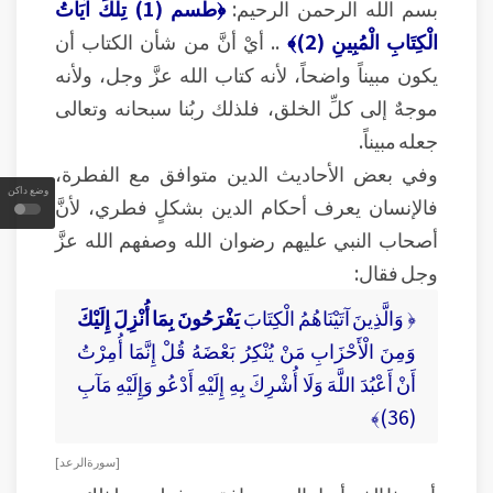
بسم الله الرحمن الرحيم:
﴿طسم (1) تِلْكَ آيَاتُ
الْكِتَابِ الْمُبِينِ (2)﴾
.. أيْ أنَّ من شأن الكتاب أن
يكون مبيناً واضحاً، لأنه كتاب الله عزَّ وجل، ولأنه
موجهٌ إلى كلِّ الخلق، فلذلك ربُنا سبحانه وتعالى
جعله مبيناً.
وفي بعض الأحاديث الدين متوافق مع الفطرة،
وضع داكن
فالإنسان يعرف أحكام الدين بشكلٍ فطري، لأنَّ
أصحاب النبي عليهم رضوان الله وصفهم الله عزَّ
وجل فقال:
﴿ وَالَّذِينَ آتَيْنَاهُمُ الْكِتَابَ
يَفْرَحُونَ بِمَا أُنْزِلَ إِلَيْكَ
وَمِنَ الْأَحْزَابِ مَنْ يُنْكِرُ بَعْضَهُ قُلْ إِنَّمَا أُمِرْتُ
أَنْ أَعْبُدَ اللَّهَ وَلَا أُشْرِكَ بِهِ إِلَيْهِ أَدْعُو وَإِلَيْهِ مَآبِ
(36)﴾
[ سورة الرعد ]