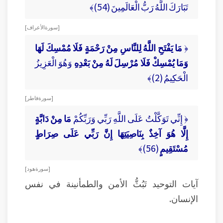
تَبَارَكَ اللَّهُ رَبُّ الْعَالَمِينَ (54)﴾
[ سورة الأعراف ]
﴿
مَا يَفْتَحِ اللَّهُ لِلنَّاسِ مِنْ رَحْمَةٍ فَلَا مُمْسِكَ لَهَا
وَمَا يُمْسِكْ فَلَا مُرْسِلَ لَهُ مِنْ بَعْدِهِ
وَهُوَ الْعَزِيزُ
الْحَكِيمُ (2)﴾
[ سورة فاطر ]
﴿ إِنِّي تَوَكَّلْتُ عَلَى اللَّهِ رَبِّي وَرَبِّكُمْ
مَا مِنْ دَابَّةٍ
إِلَّا هُوَ آخِذٌ بِنَاصِيَتِهَا إِنَّ رَبِّي عَلَى صِرَاطٍ
مُسْتَقِيمٍ
(56)﴾
[ سورة هود ]
آيات التوحيد تَبُثُّ الأمن والطمأنينة في نفس
الإنسان.