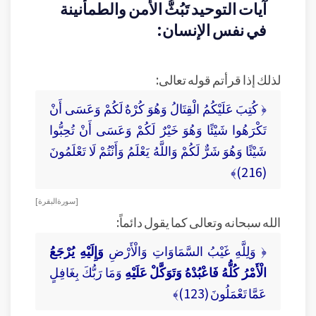
آيات التوحيد تَبُثُّ الأمن والطمأنينة
في نفس الإنسان:
لذلك إذا قرأتم قوله تعالى:
﴿ كُتِبَ عَلَيْكُمُ الْقِتَالُ وَهُوَ كُرْهٌ لَكُمْ وَعَسَى أَنْ
تَكْرَهُوا شَيْئًا وَهُوَ خَيْرٌ لَكُمْ وَعَسَى أَنْ تُحِبُّوا
شَيْئًا وَهُوَ شَرٌّ لَكُمْ وَاللَّهُ يَعْلَمُ وَأَنْتُمْ لَا تَعْلَمُونَ
(216)﴾
[ سورة البقرة ]
الله سبحانه وتعالى كما يقول دائماً:
﴿ وَلِلَّهِ غَيْبُ السَّمَاوَاتِ وَالْأَرْضِ
وَإِلَيْهِ يُرْجَعُ
الْأَمْرُ كُلُّهُ فَاعْبُدْهُ وَتَوَكَّلْ عَلَيْهِ
وَمَا رَبُّكَ بِغَافِلٍ
عَمَّا تَعْمَلُونَ (123)﴾