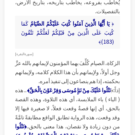
يُخاطَب بفروعه، يخاطَب بتاريخه، بتاريخ الأرض،
بالتفصيلات.
﴿
يَا أَيُّهَا الَّذِينَ آمَنُوا كُتِبَ عَلَيْكُمُ الصِّيَامُ
كَمَا
كُتِبَ عَلَى الَّذِينَ مِنْ قَبْلِكُمْ لَعَلَّكُمْ تَتَّقُونَ
(183)﴾
[ سورة البقرة ]
الزكاة، الصيام كُلِّفَ بهما المؤمنون لإيمانهم بالله عزَّ
وجل أولاً، ولإيمانهم بأن هذا الكلام كلامه، ولإيمانهم
بحكمته، إذا هم ينصاعون إلى تنفيذ أمره.
إذاً:﴿
نَتْلُوا عَلَيْكَ مِنْ نَبَإِ مُوسَى وَفِرْعَوْنَ بِالْحَقِّ﴾
.. هذه
( الباء ) باء الملابسة، أي هذه التلاوة، وهذه القصة
بالحق، أي إنها قصةٌ وقعت فعلاً، لا صغيرة فيها إلا
وقد وقعت، هذه الرواية تطابق الواقع مطابقةً تامَّةً
من دون زيادة ولا نقصان، هذا معنى بالحق..
﴿نَتْلُوا