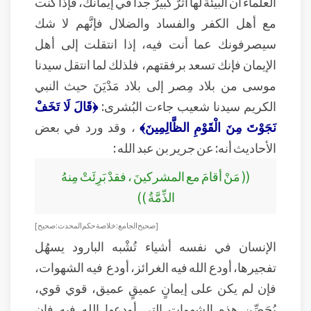
العلماء أن البيئة لها أثرٌ كبيرٌ جداً في إيمانك، فإذا كنت
مع أهل الكفر والفساد والضلال فإنَّهم لا شك
سيصرفونك عما أنت فيه، إذا انتقلت إلى أهل
الإيمان فإنك تسعد برفقتهم، فلذلك لما انتقل سيدنا
موسى من بلاد مِصر إلى بلاد مَدْيَنَ حيث النبي
الكريم سيدنا شعيب جاءت البُشرى:
﴿قَالَ لَا تَخَفْ
نَجَوْتَ مِنَ الْقَوْمِ الظَّالِمِينَ﴾
، وقد ورد في بعض
الأحاديث أنه: عن جرير بن عبد الله :
(( مَنْ أقامَ مع المشركينَ ، فقدْ بَرِئَتْ مِنهُ
الذِّمَّةُ ))
[ صحيح الجامع: خلاصة حكم المحدث : صحيح ]
الإنسان في نفسه أشياء تُشْبه البارود يسهُل
تفجيرها، أودع الله فيه الغرائز، أودع فيه الشهوات،
فإن لم يكن على إيمانٍ عميقٍ عميق، قوي قوي،
يُحَصِّن هذه الشهوات التي أودعها الله فيه فإن