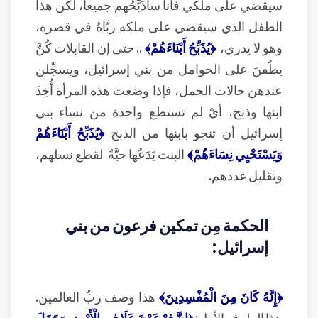
سيقضي على ملكي فأنا سأذَبِّحُهم جميعاً، لكن هذا
الطفل الذي سيقضي على ملكه ربَّاهُ في قصره،
وهو لا يدري،
﴿يُذَبِّحُ أَبْنَاءَهُمْ﴾
.. حتى إن القابلات كُنَّ
يطُفنَ على الحوامل من بني إسرائيل، ويسجِّلن
عندهن حالات الحمل، فإذا وضعت هذه المرأة أُخِذَ
ابنها وذبح، أيْ لم تستطع واحدة من نساء بني
إسرائيل أن تنجو بابنها من الذبح
﴿يُذَبِّحُ أَبْنَاءَهُمْ
وَيَسْتَحْيِي نِسَاءَهُمْ﴾
البنت يَدَعُها حيَّةً لقطع نسلهم،
وتقليل عددهم.
الحكمة مِن تمكين فرعون من بني
إسرائيل:
﴿إِنَّهُ كَانَ مِنَ الْمُفْسِدِينَ﴾
هذا وصف ربِّ العالمين.
هذا الطرف الأول:
﴿إِنَّ فِرْعَوْنَ عَلَا فِي الْأَرْضِ وَجَعَلَ