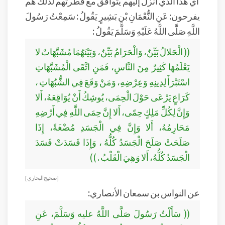
أي هذا الذي أنزل إليهم يتوافق مع فطرتهم لذلك هم
يفرحون: عَنِ النُّعْمَانِ بْنِ بَشِيرٍ يَقُولُ : سَمِعْتُ رَسُولَ
اللَّهِ صَلَّى اللَّهُ عَلَيْهِ وَسَلَّمَ يَقُولُ :
(( الْحَلالُ بَيِّنٌ، وَالْحَرَامُ بَيِّنٌ، وَبَيْنَهُمَا مُشَبَّهَاتٌ لا
يَعْلَمُهَا كَثِيرٌ مِنَ النَّاسِ، فَمَنِ اتَّقَى الْمُشَبَّهَاتِ
اسْتَبْرَأَ لِدِينِهِ وَعِرْضِهِ، وَمَنْ وَقَعَ فِي الشُّبُهَاتِ ،
كَرَاعٍ يَرْعَى حَوْلَ الْحِمَى، يُوشِكُ أَنْ يُوَاقِعَهُ، أَلا
وَإِنَّ لِكُلِّ مَلِكٍ حِمًى، أَلا إِنَّ حِمَى اللَّهِ فِي أَرْضِهِ
مَحَارِمُهُ، أَلا وَإِنَّ فِي الْجَسَدِ مُضْغَةً، إِذَا
صَلَحَتْ صَلَحَ الْجَسَدُ كُلُّهُ ، وَإِذَا فَسَدَتْ فَسَدَ
الْجَسَدُ كُلُّهُ، أَلا وَهِيَ الْقَلْبُ . ))
[ صحيح البخاري ]
عن النواس بن سمعان الأنصاري:
(( سَأَلْتُ رَسُولَ صَلَّى اللَّهُ عليه وَسَلَّمَ، عَنِ