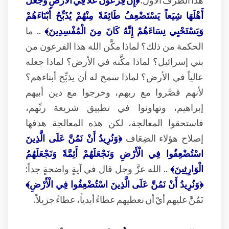
أَهْلَهَا شِيَعاً يَسْتَضْعِفُ طَائِفَةً مِنْهُمْ يُذَبِّحُ أَبْنَاءَهُمْ
وَيَسْتَحْيِي نِسَاءَهُمْ إِنَّهُ كَانَ مِنَ الْمُفْسِدِينَ﴾
.. ما
الحكمة من ذلك؟ لماذا مكَّن الله هذا الفرعون من
بني إسرائيل؟ لماذا مكَّنه في الأرض؟ لماذا جعله
عالياً في الأرض؟ لماذا سمح له أن يذبِّح أبناءهم؟
لأنهم قصَّروا مع ربهم، وخرجوا مع دين أبيهم
إبراهيم، وتهاونوا في تطبيق شريعة ربِّهم،
فاستحقوا المعالجة، لكن هذه المعالجة هدفها
إصلاح هؤلاء الضِعَاف
﴿وَنُرِيدُ أَنْ نَمُنَّ عَلَى الَّذِينَ
اسْتُضْعِفُوا فِي الْأَرْضِ وَنَجْعَلَهُمْ أَئِمَّةً وَنَجْعَلَهُمُ
الْوَارِثِينَ﴾
.. الله عزَّ وجل قال في آيةٍ واضحةٍ جداً:
﴿وَنُرِيدُ أَنْ نَمُنَّ عَلَى الَّذِينَ اسْتُضْعِفُوا فِي الْأَرْضِ﴾
نَمُنَّ عليهم أيْ أن نعطيهم عطاءً أبدياً، عطاءً جزيلاً.