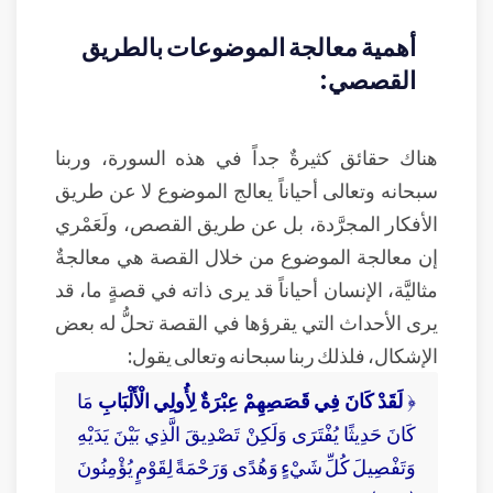
أهمية معالجة الموضوعات بالطريق
القصصي:
هناك حقائق كثيرةٌ جداً في هذه السورة، وربنا
سبحانه وتعالى أحياناً يعالج الموضوع لا عن طريق
الأفكار المجرَّدة، بل عن طريق القصص، ولَعَمْري
إن معالجة الموضوع من خلال القصة هي معالجةٌ
مثاليَّة، الإنسان أحياناً قد يرى ذاته في قصةٍ ما، قد
يرى الأحداث التي يقرؤها في القصة تحلُّ له بعض
الإشكال، فلذلك ربنا سبحانه وتعالى يقول:
﴿
لَقَدْ كَانَ فِي قَصَصِهِمْ عِبْرَةٌ لِأُولِي الْأَلْبَابِ
مَا
كَانَ حَدِيثًا يُفْتَرَى وَلَكِنْ تَصْدِيقَ الَّذِي بَيْنَ يَدَيْهِ
وَتَفْصِيلَ كُلِّ شَيْءٍ وَهُدًى وَرَحْمَةً لِقَوْمٍ يُؤْمِنُونَ