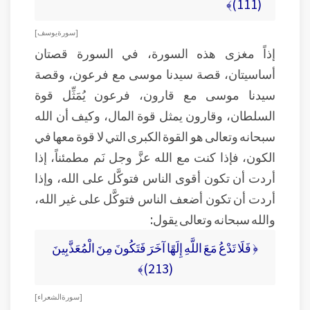
(111)﴾
[ سورة يوسف ]
إذاً مغزى هذه السورة، في السورة قصتان
أساسيتان، قصة سيدنا موسى مع فرعون، وقصة
سيدنا موسى مع قارون، فرعون يُمَثِّل قوة
السلطان، وقارون يمثل قوة المال، وكيف أن الله
سبحانه وتعالى هو القوة الكبرى التي لا قوة معها في
الكون، فإذا كنت مع الله عزَّ وجل نَم مطمئناً، إذا
أردت أن تكون أقوى الناس فتوكَّل على الله، وإذا
أردت أن تكون أضعف الناس فتوكَّل على غير الله،
والله سبحانه وتعالى يقول:
﴿ فَلَا تَدْعُ مَعَ اللَّهِ إِلَهًا آخَرَ فَتَكُونَ مِنَ الْمُعَذَّبِينَ
(213)﴾
[ سورة الشعراء ]