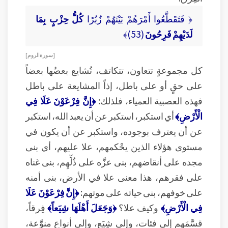
﴿ فَتَقَطَّعُوا أَمْرَهُمْ بَيْنَهُمْ زُبُرًا
كُلُّ حِزْبٍ بِمَا
لَدَيْهِمْ فَرِحُونَ
(53)﴾
[ سورة الروم ]
كل مجموعةٍ تتعاون، تتكاتف، تُشايع بعضُها بعضاً
على حقٍ أو على باطل، إذاً المشايعة على باطل
فهذه العصبية العمياء، فلذلك:
﴿إِنَّ فِرْعَوْنَ عَلَا فِي
الْأَرْضِ﴾
أي استكبر، استكبر عن أن يعبد الله، استكبر
عن أن يعترف بوجوده، واستكبر عن أن يكون في
مستوى هؤلاء الذين يحْكمهم، علا عليهم، أي بنى
مجده على أنقاضهم، بنى عزَّه على ذُلِّهِم، بنى غناه
على فقرهم، هذا معنى علا في الأرض، بنى أمنه
على خوفهم، بنى حياته على موتهم:
﴿إِنَّ فِرْعَوْنَ عَلَا
فِي الْأَرْضِ﴾
وكيف علا؟
﴿وَجَعَلَ أَهْلَهَا شِيَعاً﴾
فِرقاً،
قسَّمَهم إلى فئات، وإلى شِيَع، وإلى أنواع منوَّعة،