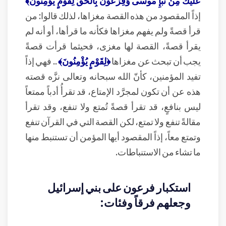
عَلَيْكَ مِنْ نَبَإِ مُوسَى وَفِرْعَوْنَ بِالْحَقِّ لِقَوْمٍ يُؤْمِنُونَ﴾
إذاً المقصود من هذه القصة مغزاها، لذلك قالوا: من
قرأ قصةً ولم يفهم مغزاها فكأنه ما قرأها، أو أنه لم
يقرأ قصةً، القصة لها مغزى، فحيثما قرأت قصةً
يجب أن تبحث عن مغزاها
﴿لِقَوْمٍ يُؤْمِنُونَ﴾
.. فهي إذاً
تفيد المؤمنين، كأنّ الله سبحانه وتعالى نزَّه قصته
هذه عن أن تكون لمجرَّد الإمتاع، قد تقرأُ أدباً ممتعاً
ليس بنافعٍ، قد تقرأ قصةً تُمتع ولا تنفع، وقد تقرأ
مقالةً تنفع ولا تمتع، لكن القصة التي في القرآن تنفع
وتمتع معاً، إذاً المقصود أيها المؤمن أن تستنبط منها
ما تشاء من الاستنباطات.
استكبار فرعون على بني إسرائيل
وجعلهم فرقاً وفئات: