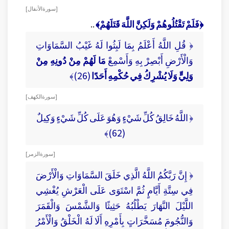
[ سورة الأنفال ]
﴿فَلَمْ تَقْتُلُوهُمْ وَلَكِنَّ اللَّهَ قَتَلَهُمْ﴾
..
﴿ قُلِ اللَّهُ أَعْلَمُ بِمَا لَبِثُوا لَهُ غَيْبُ السَّمَاوَاتِ
وَالْأَرْضِ أَبْصِرْ بِهِ وَأَسْمِعْ
مَا لَهُمْ مِنْ دُونِهِ مِنْ
وَلِيٍّ وَلَا يُشْرِكُ فِي حُكْمِهِ أَحَدًا
(26)﴾
[ سورة الكهف ]
﴿ اللَّهُ خَالِقُ كُلِّ شَيْءٍ وَهُوَ عَلَى كُلِّ شَيْءٍ وَكِيلٌ
(62)﴾
[ سورة الزمر ]
﴿ إِنَّ رَبَّكُمُ اللَّهُ الَّذِي خَلَقَ السَّمَاوَاتِ وَالْأَرْضَ
فِي سِتَّةِ أَيَّامٍ ثُمَّ اسْتَوَى عَلَى الْعَرْشِ يُغْشِي
اللَّيْلَ النَّهَارَ يَطْلُبُهُ حَثِيثًا وَالشَّمْسَ وَالْقَمَرَ
وَالنُّجُومَ مُسَخَّرَاتٍ بِأَمْرِهِ أَلَا لَهُ الْخَلْقُ وَالْأَمْرُ