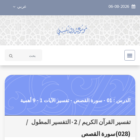
06-08-2026
عربي
الدرس : 01 - سورة القصص - تفسير الآيات 1 - 9 أهمية
تفسير القرآن الكريم / ٠2التفسير المطول
/
(028)سورة القصص