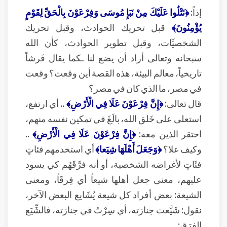
إذاً:
﴿نَتْلُوا عَلَيْكَ مِنْ نَبَإِ مُوسَى وَفِرْعَوْنَ بِالْحَقِّ لِقَوْمٍ
يُؤْمِنُونَ﴾
قبل تحريك الحوادث، وقبل تحريك
الشخصيِّات، وقبل تطوير الحوادث، كأن الله
سبحانه وتعالى أراد أن يضع لنا ـكما يقال فَرشاً
تاريخياً، معالم البيئة، هذه القصة أين وقعت؟ وقعت
في مصر، ما الذي كان في مصر؟
قال تعالى:
﴿إِنَّ فِرْعَوْنَ عَلَا فِي الْأَرْضِ﴾
.. أي ارتفع،
استعلى على خَلق الله، بالَغَ في تمكين نفسه منهم،
احتقر الذين معه:
﴿إِنَّ فِرْعَوْنَ عَلَا فِي الْأَرْضِ﴾
..
وكيف علا؟
﴿وَجَعَلَ أَهْلَهَا شِيَعا﴾
أي استخدمهم فئاتٍ
فئَاتٍ لأغراضه الشخصية، أو أنه فرَّقَهُم كي يسود
عليهم، معنى جعل أهلها شيعاً أي فِرقَاً، ومعنى
الشيعة: بعض أفراد كل شيعة يُشَايع البعض الآخر،
نقول: شَيَّعت جنازته، أي سِرْتُ في جنازته، فالشِّيَع
الفِرَق: