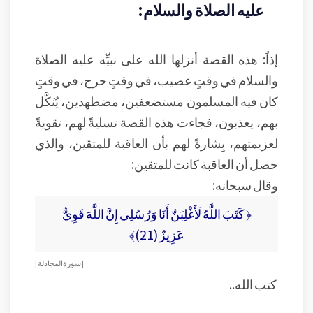
عليه الصلاة والسلام:
إذاً: هذه القصة أنزلها الله على نبيِّه عليه الصلاة
والسلام في وقتٍ عصيب، في وقتٍ حرج، في وقتٍ
كان فيه المسلمون مستضعفين، مضطهدين، يُنَكَّل
بهم، يعذبون، فجاءت هذه القصة تسليةً لهم، تقويةً
لعزيمتهم، بِشارةً لهم بأن العاقبة للمتقين، والذي
حصل أن العاقبة كانت للمتقين:
وقال سبحانه:
﴿ كَتَبَ اللَّهُ لَأَغْلِبَنَّ أَنَا وَرُسُلِي إِنَّ اللَّهَ قَوِيٌّ
عَزِيزٌ (21)﴾
[ سورة المجادلة ]
كتب الله..