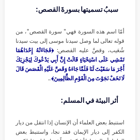
سببُ تسميتها بسورةَ القصص:
أمّا اسم هذه السورة فهي" سورة القصص"، من
قوله تعالى لما وصل سيدنا موسى إلى بيت سيدنا
شُعَيب، وقصَّ عليه القصص:
﴿فَجَاءَتْهُ إِحْدَاهُمَا
تَمْشِي عَلَى اسْتِحْيَاءٍ قَالَتْ إِنَّ أَبِي يَدْعُوكَ لِيَجْزِيَكَ
أَجْرَ مَا سَقَيْتَ لَنَا فَلَمَّا جَاءَهُ وَقَصَّ عَلَيْهِ الْقَصَصَ قَالَ
لَا تَخَفْ نَجَوْتَ مِنَ الْقَوْمِ الظَّالِمِينَ﴾
..
أثر البيئة في المسلم:
استنبط بعض العلماء أن الإنسان إذا انتقل من ديار
الكفر إلى ديار الإيمان فقد نجا، واستنبط بعض