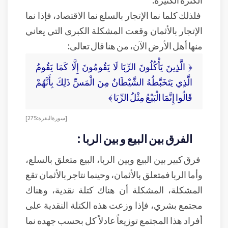
فلذلك كلما نما الإتجار بالسلع نما الاقتصاد، فإذا نما
الإتجار بالأثمان وقعت المشكلة الكبرى التي يعاني
منها أهل الأرض الآن، من هنا قال تعالى:
﴿ الَّذِينَ يَأْكُلُونَ الرِّبَا لَا يَقُومُونَ إِلَّا كَمَا يَقُومُ
الَّذِي يَتَخَبَّطُهُ الشَّيْطَانُ مِنَ الْمَسِّ ذَلِكَ بِأَنَّهُمْ
قَالُوا إِنَّمَا الْبَيْعُ مِثْلُ الرِّبَا ﴾
[سورة البقرة: 275]
الفرق بين البيع و بين الربا :
فرق كبير بين البيع وبين الربا، البيع متعلق بالسلع،
وأما الربا فمتعلق بالأثمان، وحينما نتاجر بالأثمان تقع
المشكلة، المشكلة أن هناك كتلة نقدية، وهناك
مجتمع بشري، فإذا وزعت هذه الكتلة النقدية على
أفراد هذا المجتمع توزيعاً عادلاً كل بحسب جهده نما