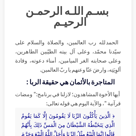
بسـم اللـه الرحمـن
الرحيـم
الحمد لله رب العالمين، والصلاة والسلام على
سيّدنا محمّد، وعلى آل بيته الطيّبين الطاهرين،
وعلى صحابته الغر الميامين، أمناء دعوته، وقادة
ألوِيَتِه، وارضَ عنّا وعنهم يا ربّ العالمين.
المتاجرة بالأثمان هي حقيقة الربا :
أيها الأخوة المشاهدون؛ لازلنا في برنامج:" ومضات
قرآنية "، والآية اليوم هي قوله تعالى:
﴿ الَّذِينَ يَأْكُلُونَ الرِّبَا لَا يَقُومُونَ إِلَّا كَمَا يَقُومُ
الَّذِي يَتَخَبَّطُهُ الشَّيْطَانُ مِنَ الْمَسِّ ذَلِكَ بِأَنَّهُمْ
قَالُوا إِنَّمَا الْبَيْعُ مِثْلُ الرِّبَا وَأَحَلَّ اللَّهُ الْبَيْعَ وَحَرَّمَ