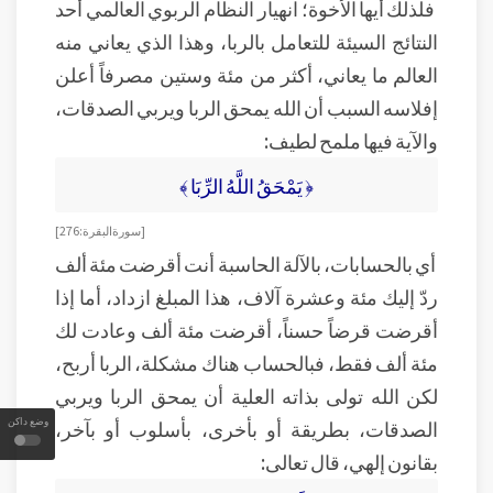
فلذلك أيها الأخوة؛ انهيار النظام الربوي العالمي أحد
النتائج السيئة للتعامل بالربا، وهذا الذي يعاني منه
العالم ما يعاني، أكثر من مئة وستين مصرفاً أعلن
إفلاسه السبب أن الله يمحق الربا ويربي الصدقات،
والآية فيها ملمح لطيف:
﴿ يَمْحَقُ اللَّهُ الرِّبَا ﴾
[ سورة البقرة: 276 ]
أي بالحسابات، بالآلة الحاسبة أنت أقرضت مئة ألف
ردّ إليك مئة وعشرة آلاف، هذا المبلغ ازداد، أما إذا
أقرضت قرضاً حسناً، أقرضت مئة ألف وعادت لك
مئة ألف فقط، فبالحساب هناك مشكلة، الربا أربح،
لكن الله تولى بذاته العلية أن يمحق الربا ويربي
وضع داكن
الصدقات، بطريقة أو بأخرى، بأسلوب أو بآخر،
بقانون إلهي، قال تعالى: