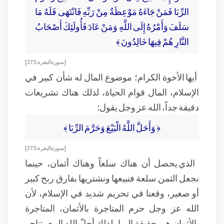
الرِّبَا فَمَنْ جَاءَهُ مَوْعِظَةٌ مِنْ رَبِّهِ فَانْتَهَى فَلَهُ مَا
سَلَفَ وَأَمْرُهُ إِلَى اللَّهِ وَمَنْ عَادَ فَأُولَئِكَ أَصْحَابُ
النَّارِ هُمْ فِيهَا خَالِدُونَ ﴾
[سورة البقرة: 275]
أيها الأخوة الكرام؛ موضوع المال له شأن كبير في
الإسلام، المال قوام الحياة، لذلك هناك تشريعات
دقيقة جداً، الله عز وجل يقول:
﴿ وَأَحَلَّ اللَّهُ الْبَيْعَ وَحَرَّمَ الرِّبَا ﴾
[سورة البقرة: 275]
الذي يحصل أن هناك سلعاً وهناك أثمان، حينما
نجعل الثمن سلعة فنبيعها ونشتريها بفارق ربح كبير
أو صغير، وقعنا في تحريم شديد في الإسلام، لأن
الله عز وجل حرم المتاجرة بالأثمان، المتاجرة
بالأثمان هي حقيقة الربا، لذلك أحلّ الله البيع، تتاجر