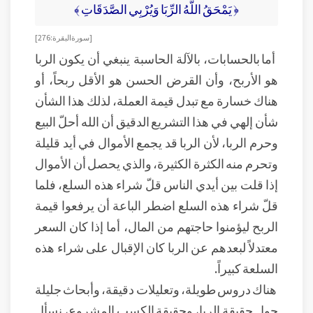
﴿ يَمْحَقُ اللَّهُ الرِّبَا وَيُرْبِي الصَّدَقَاتِ ﴾
[ سورة البقرة: 276 ]
أما بالحسابات، بالآلة الحاسبة ينبغي أن يكون الربا
هو الأربح، وأن القرض الحسن هو الأقل ربحاً، أو
هناك خسارة مع تبدل قيمة العملة، لذلك هذا الشأن
شأن إلهي في هذا التشريع الدقيق أن الله أحلّ البيع
وحرم الربا، لأن الربا قد يجمع الأموال في أيد قليلة
وتحرم منه الكثرة الكثيرة، والذي يحصل أن الأموال
إذا قلت بين أيدي الناس قلّ شراء هذه السلع، فلما
قلّ شراء هذه السلع اضطر الباعة أن يرفعوا قيمة
الربح ليؤمنوا حاجتهم من المال، أما إذا كان السعر
معتدلاً لبعدهم عن الربا كان الإقبال على شراء هذه
السلعة كبيراً.
هناك دروس طويلة، وتعليلات دقيقة، وأبحاث جليلة
حول حقيقة الربا، وحقيقة الكسب المشروع، نسأل