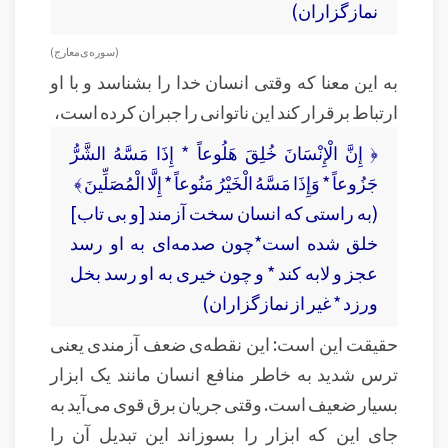
نمازگزاران)
( سوره‌ی معارج )
به این معنا که وقتی انسان خدا را بشناسد و با او
ارتباط برقرار کند این ناتوانی را جبران کرده است،
﴿ إِنَّ الْإِنْسَانَ خُلِقَ هَلُوعاً * إِذَا مَسَّهُ الشَّرُّ
جَزُوعاً * وَإِذَا مَسَّهُ الْخَيْرُ مَنُوعاً * إِلَّا الْمُصَلِّينَ ﴾
(به راستى كه انسان سخت آزمند [و بى‏ تاب]
خلق شده است*چون صدمه‏‌اى به او رسد
عجز و لابه كند * و چون خيرى به او رسد بخل
ورزد * غير از نمازگزاران)
حقیقت این است: این نقطه‌ی ضعف آزمندی یعنی
ترس شدید به خاطر منافع انسان مانند یک ابزار
بسیار ضعیف است. وقتی جریان برق قوی می‌آید به
جای این که ابزار را بسوزاند این تبدیل آن را