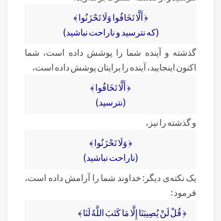
﴿ أَلَّا تَخَافُوا وَلَا تَحْزَنُوا ﴾
(که نترسید و ناراحت نباشید)
گذشته و آینده شما را پوشش داده است، شما
اکنون اینجایید، آینده را برایتان پوشش داده است،
﴿ أَلَّا تَخَافُوا ﴾
(نترسید)
و گذشته را نیز،
﴿ وَلَا تَحْزَنُوا ﴾
(ناراحت نباشید)
یک نکته‌ی دیگر: خداوند شما را آرامش داده است،
فرمود :
﴿ قُلْ لَنْ يُصِيبَنَا إِلَّا مَا كَتَبَ اللَّهُ لَنَا ﴾