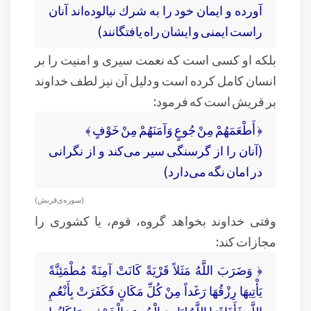
آورده و ايمان خود را به شرك نيالوده‏‌اند آنان
راست ايمنى و ايشان راه ‏يافتگانند)
بلکه او کسی است که نعمت سیری و امنیت را بر
انسان کامل کرده است و دلیل آن نیز لطف خداوند
بر قریش است که فرمود:
﴿ أَطْعَمَهُمْ مِنْ جُوعٍ وَآمَنَهُمْ مِنْ خَوْفٍ ﴾
(آنان را از گرسنگی سیر می‌کند و از نگرانی
در امان نگه می‌دارد)
( سوره‌ی قريش )
وقتی خداوند بخواهد گروه، قوم، یا کشوری را
مجازات کند:
﴿ وَضَرَبَ اللَّهُ مَثَلاً قَرْيَةً كَانَتْ آمِنَةً مُطْمَئِنَّةً
يَأْتِيهَا رِزْقُهَا رَغَداً مِنْ كُلِّ مَكَانٍ فَكَفَرَتْ بِأَنْعُمِ