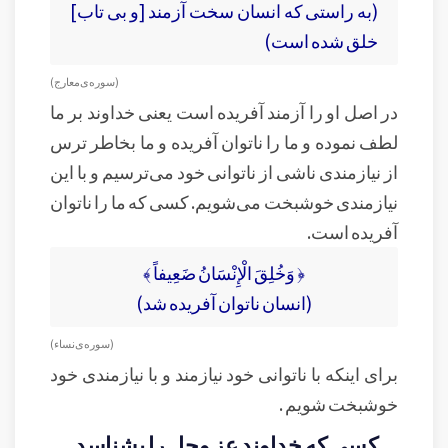
(به راستى كه انسان سخت آزمند [و بى‏ تاب]
خلق شده است)
( سوره‌ی معارج )
در اصل او را آزمند آفریده است یعنی خداوند بر ما
لطف نموده و ما را ناتوان آفریده و ما بخاطر ترس
از نیازمندی ناشی از ناتوانی خود می‌ترسیم و با این
نیازمندی خوشبخت می‌شویم. کسی که ما را ناتوان
آفریده است.
﴿ وَخُلِقَ الْإِنْسَانُ ضَعِيفاً ﴾
(انسان ناتوان آفریده شد)
( سوره‌ی نساء )
برای اینکه با ناتوانی خود نیازمند و با نیازمندی خود
خوشبخت شویم .
کسی که خداوند عز وجل را بشناسد