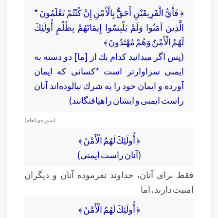
﴿ فَأَيُّ الْفَرِيقَيْنِ أَحَقُّ بِالْأَمْنِ إِنْ كُنْتُمْ تَعْلَمُونَ *
الَّذِينَ آمَنُوا وَلَمْ يَلْبِسُوا إِيمَانَهُمْ بِظُلْمٍ أُولَئِكَ
لَهُمُ الْأَمْنُ وَهُمْ مُهْتَدُونَ ﴾
(پس اگر میدانید كدام يك از [ما] دو دسته به
ايمنى سزاوارتر است *كسانى كه ايمان
آورده و ايمان خود را به شرك نيالوده‌اند آنان
راست ايمنى و ايشان راه‏يافتگانند)
( سوره‌ی انعام )
﴿ أُولَئِكَ لَهُمُ الْأَمْنُ ﴾
(آنان راست ايمنى)
فقط برای آنان، خداوند نفرموده آنان و دیگران
امنیت دارند، اما
﴿ أُولَئِكَ لَهُمُ الْأَمْنُ ﴾