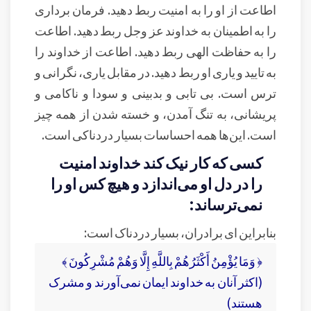
اطاعت از او را به امنیت ربط دهید. فرمان برداری
را به اطمینان به خداوند عز وجل ربط دهید. اطاعت
را به حفاظت الهی ربط دهید. اطاعت از خداوند را
به تایید و یاری او ربط دهید. در مقابل یاری، نگرانی و
ترس است. بی تابی و بدبینی و سودا و ناکامی و
پریشانی، به تنگ آمدن، و خسته شدن از همه چیز
است. این‌ها همه احساسات بسیار دردناکی است.
کسی که کار نیک کند خداوند امنیت
را در دل او می‌اندازد و هیچ کس او را
نمی‌ترساند:
بنابراین ای برادران، بسیار دردناک است:
﴿ وَمَا يُؤْمِنُ أَكْثَرُهُمْ بِاللَّهِ إِلَّا وَهُمْ مُشْرِكُونَ ﴾
(اکثر آنان به خداوند ایمان نمی‌آورند و مشرک
هستند)