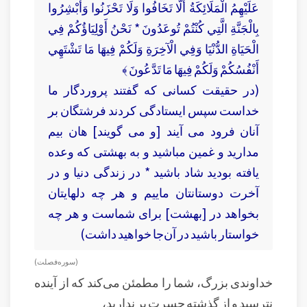
عَلَيْهِمُ الْمَلَائِكَةُ أَلَّا تَخَافُوا وَلَا تَحْزَنُوا وَأَبْشِرُوا
بِالْجَنَّةِ الَّتِي كُنْتُمْ تُوعَدُونَ * نَحْنُ أَوْلِيَاؤُكُمْ فِي
الْحَيَاةِ الدُّنْيَا وَفِي الْآخِرَةِ وَلَكُمْ فِيهَا مَا تَشْتَهِي
أَنْفُسُكُمْ وَلَكُمْ فِيهَا مَا تَدَّعُونَ ﴾
(در حقيقت كسانى كه گفتند پروردگار ما
خداست‏ سپس ايستادگى كردند فرشتگان بر
آنان فرود مى ‏آيند [و مى‏ گويند] هان بيم
مداريد و غمين مباشيد و به بهشتى كه وعده
يافته بوديد شاد باشيد * در زندگى دنيا و در
آخرت دوستانتان ماييم و هر چه دلهايتان
بخواهد در [بهشت] براى شماست و هر چه
خواستار باشيد در آن‌جا خواهيد داشت)
( سوره فصلت )
خداوندی بزرگ، شما را مطمئن می‌کند که از آینده
نترسید و از گذشته حسرت بر ندارید،