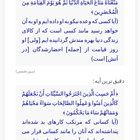
مَتَّعْنَاهُ مَتَاعَ الْحَيَاةِ الدُّنْيَا ثُمَّ هُوَ يَوْمَ الْقِيَامَةِ مِنَ
الْمُحْضَرِينَ ﴾
(آيا كسى كه وعده نيكو به او داده‏ ايم و او به آن
خواهد رسيد مانند كسى است كه از كالاى
زندگى دنيا بهره‏ مندش گردانيده‏ ايم [ولى] او
روز قيامت از [جمله] احضارشدگان [در
آتش] است)
( سوره قصص )
دقیق ترین آیه :
﴿ أَمْ حَسِبَ الَّذِينَ اجْتَرَحُوا السَّيِّئَاتِ أَنْ نَجْعَلَهُمْ
كَالَّذِينَ آمَنُوا وَعَمِلُوا الصَّالِحَاتِ سَوَاءً مَحْيَاهُمْ
وَمَمَاتُهُمْ سَاءَ مَا يَحْكُمُونَ ﴾
(آيا كسانى كه مرتكب كارهاى بد شده‌اند
پنداشته‌اند كه آنان را مانند كسانى قرار مى‏