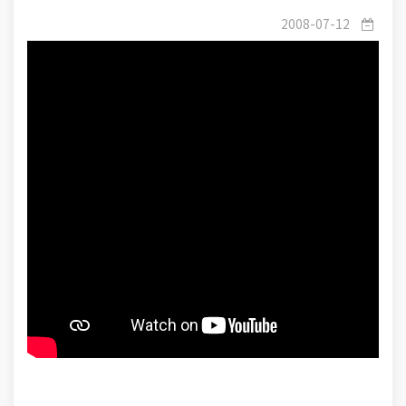
(16-36) : تربیت روانی -2- پدیده‌ی ترس
2008-07-12