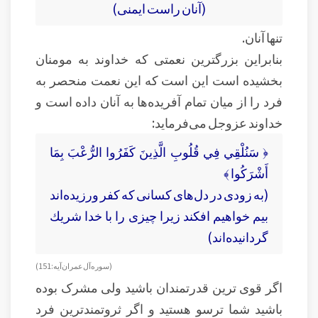
(آنان راست ايمنى)
تنها آنان.
بنابراین بزرگترین نعمتی که خداوند به مومنان
بخشیده است این است که این نعمت منحصر به
فرد را از میان تمام آفریده‌ها به آنان داده است و
خداوند عزوجل می‌فرماید:
﴿ سَنُلْقِي فِي قُلُوبِ الَّذِينَ كَفَرُوا الرُّعْبَ بِمَا
أَشْرَكُوا ﴾
(به زودى در دل‌هاى كسانى كه كفر ورزيده‏‌اند
بيم خواهيم افكند زيرا چيزى را با خدا شريك
گردانيده‏‌اند)
( سوره آل عمران آيه: 151 )
اگر قوی ترین قدرتمندان باشید ولی مشرک بوده
باشید شما ترسو هستید و اگر ثروتمندترین فرد