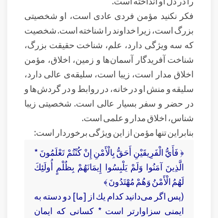
را در دل او انداخته است.
فکر نکنید مؤمن فردی عادی است، او شخصیتی
بزرگ است، زیرا خداوند را شناخته است. شخصیت
که سه ويژگی دارد، علم، شناخت حقیقت بزرگ،
شناخت آفریدگار آسمان‌ها و زمین، اخلاق، مؤمن
اخلاق مدار است، زیبا است، سلیقه‌ی عالی دارد،
سلیقه و منش او در خانه، در روابط و در گردش‌ها و
در حضر و سفر بسیار عالی است. شخصیتی زیبا
شناس، اخلاق مدار و علمی است.
بنابراین تنها مؤمن از این ويژگی برخوردار است:
﴿ فَأَيُّ الْفَرِيقَيْنِ أَحَقُّ بِالْأَمْنِ إِنْ كُنْتُمْ تَعْلَمُونَ *
الَّذِينَ آمَنُوا وَلَمْ يَلْبِسُوا إِيمَانَهُمْ بِظُلْمٍ أُولَئِكَ
لَهُمُ الْأَمْنُ وَهُمْ مُهْتَدُونَ ﴾
(پس اگر می‌دانید كدام يك از [ما] دو دسته به
ايمنى سزاوارتر است * كسانى كه ايمان