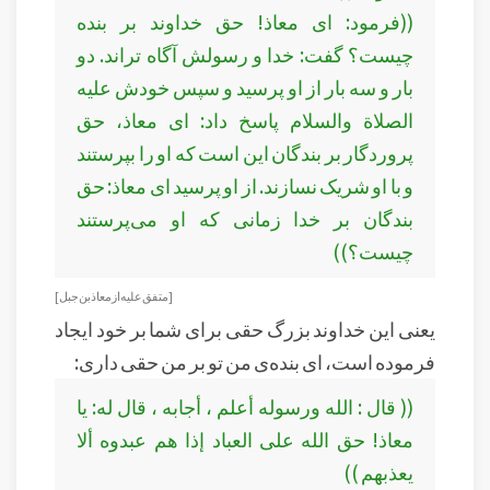
((فرمود: ای معاذ! حق خداوند بر بنده
چیست؟ گفت: خدا و رسولش آگاه تراند. دو
بار و سه بار از او پرسید و سپس خودش علیه
الصلاة والسلام پاسخ داد: ای معاذ، حق
پروردگار بر بندگان این است که او را بپرستند
و با او شریک نسازند. از او پرسید ای معاذ: حق
بندگان بر خدا زمانی که او می‌پرستند
چیست؟))
[متفق عليه از معاذ بن جبل]
یعنی این خداوند بزرگ حقی برای شما بر خود ایجاد
فرموده است، ای بنده‌ی من تو بر من حقی داری:
(( قال : الله ورسوله أعلم ، أجابه ، قال له: يا
معاذ! حق الله على العباد إذا هم عبدوه ألا
يعذبهم ))