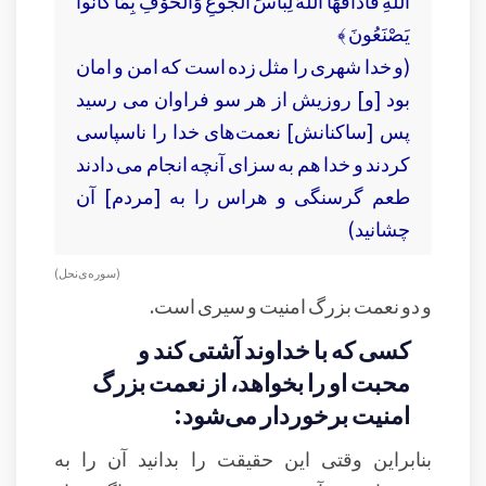
اللَّهِ فَأَذَاقَهَا اللَّهُ لِبَاسَ الْجُوعِ وَالْخَوْفِ بِمَا كَانُوا
يَصْنَعُونَ ﴾
(و خدا شهرى را مثل زده است كه امن و امان
بود [و] روزيش از هر سو فراوان مى ‏رسيد
پس [ساكنانش] نعمت‌هاى خدا را ناسپاسى
كردند و خدا هم به سزاى آنچه انجام مى‏ دادند
طعم گرسنگى و هراس را به [مردم] آن
چشانيد)
( سوره‌ی نحل )
و دو نعمت بزرگ امنیت و سیری است.
کسی که با خداوند آشتی کند و
محبت او را بخواهد، از نعمت بزرگ
امنیت برخوردار می‌شود:
بنابراین وقتی این حقیقت را بدانید آن را به