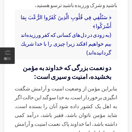
باشید و شرک ورزیده باشید ترسو هستید،
﴿ سَنُلْقِي فِي قُلُوبِ الَّذِينَ كَفَرُوا الرُّعْبَ بِمَا
أَشْرَكُوا ﴾
(به زودى در دل‌هاى كسانى كه كفر ورزيده‏‌اند
بيم خواهيم افكند زيرا چيزى را با خدا شريك
گردانيده‏‌اند)
حالت
سیاه
دو نعمت بزرگی که خداوند به مؤمن
بخشیده، امنیت و سیری است:
بنابراین مؤمن از وضعیت امنیت و آرامش شگفت
انگیزی برخوردار است. به خدا سوگند این حالت اگر
به اهل یک کشور داده شود آنان را بسنده است.
شاید مؤمن ناتوان باشد، فقیر باشد، درآمد کمی
داشته باشد، اما خداوند پاک نعمت امنیت و آرامش