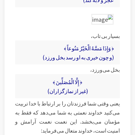
بسیار بی تاب،
﴿ وَإِذَا مَسَّهُ الْخَيْرُ مَنُوعاً ﴾
(و چون خيرى به او رسد بخل ورزد)
بخل می‌ورزد،
﴿ إِلَّا الْمُصَلِّينَ ﴾
(غير از نمازگزاران)
یعنی وقتی شما فرزندتان را بر ارتباط با خدا تربیت
می‌کنید خداوند نعمتی به شما می‌دهد که فقط به
مؤمنان می‌بخشد. این نعمت نعمت آرامش و
امنیت است، خداوند متعال می‌فرماید: