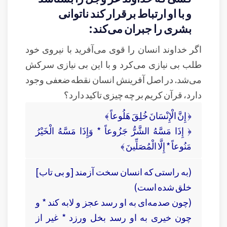
و با او ارتباط برقرار کند ناتوانی
بشری را جبران می‌کند:
اگر خداوند انسان را قوی می‌آفرید با نیروی خود
طلب بی نیازی می‌کرد و با این بی نیازی سرکش
می‌شد. در اصل آفرینش انسان نقطه ضعفی وجود
دارد، قرآن کریم بر چه چیزی تاکید دارد؟
﴿ إِنَّ الْإِنْسَانَ خُلِقَ هَلُوعاً ﴾
﴿ إِذَا مَسَّهُ الشَّرُّ جَزُوعاً * وَإِذَا مَسَّهُ الْخَيْرُ
مَنُوعاً * إِلَّا الْمُصَلِّينَ ﴾
(به راستى كه انسان سخت آزمند [و بى‏ تاب]
خلق شده است)
(چون صدمه‏‌اى به او رسد عجز و لابه كند * و
چون خيرى به او رسد بخل ورزد * غير از