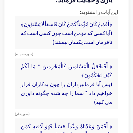
این آیات را بشنوید:
﴿ أَفَمَنْ كَانَ مُؤْمِناً كَمَنْ كَانَ فَاسِقاً لَا يَسْتَوُونَ ﴾
(آيا كسى كه مؤمن است چون كسى است كه
نافرمان است‏ يكسان نيستند)
( سوره سجده )
﴿ أَفَنَجْعَلُ الْمُسْلِمِينَ كَالْمُجْرِمِينَ * مَا لَكُمْ
كَيْفَ تَحْكُمُونَ ﴾
(پس آيا فرمانبرداران را چون بدكاران قرار
خواهيم داد * شما را چه شده چگونه داورى
مى ‏كنيد)
( سوره قلم )
﴿ أَفَمَنْ وَعَدْنَاهُ وَعْداً حَسَناً فَهُوَ لَاقِيهِ كَمَنْ