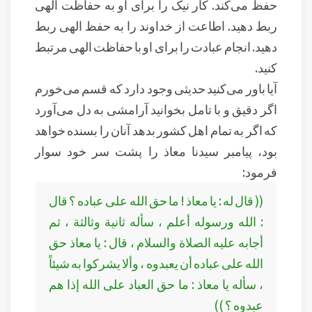
حفظ می‌کند. کار نیک را برای او به حفاظت الهی
ربط دهید. اطاعت از خداوند را به حفظ الهی ربط
دهید. انجام عبادت را برای او با حفاظت الهی مرتبط
کنید.
آیا باور می‌کنید حدیثی وجود دارد که قسم می‌خورم
اگر دقیق و با تامل بخوانید آرامشی به دل می‌آورد
که اگر به تمام اهل کشور بدهد آنان را بسنده خواهد
بود، پیامبر سیدنا معاذ را پشت سر خود سوار
فرمود:
(( قال له : يا معاذ ! ما حق الله على عباده ؟ قال
: الله ورسوله أعلم ، سأله ثانية وثالثة ، ثم
أجابه عليه الصلاة والسلام ، قال : يا معاذ حق
الله على عباده أن يعبدوه ، وألا يشركوا به شيئاً
، سأله يا معاذ : ما حق العباد على الله إذا هم
عبدوه ؟ ))