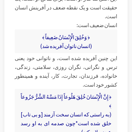
حقیقت است و یک نقطه ضعف در آفرینش انسان
است.
انسان ضعيف است:
﴿ وَخُلِقَ الْإِنْسَانُ ضَعِيفاً ﴾
(انسان ناتوان آفریده شد)
این چنین آفریده شده است، و ناتوانی خود یعنی
ترس و نگرانی، نگران روزی، سلامتی، زندگی،
خانواده، فرزندان، تجارت، کار، آینده و همینطور
کشور خود است.
﴿ إِنَّ الْإِنْسَانَ خُلِقَ هَلُوعاً إِذَا مَسَّهُ الشَّرُّ جَزُوعاً
﴾
(به راستى كه انسان سخت آزمند [و بى‏ تاب]
خلق شده است*چون صدمه‏ اى به او رسد
عجز و لابه كند)