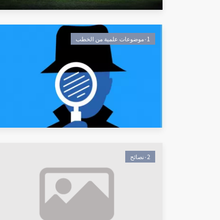
٠1موضوعات علمية من الخطب
٠2نصائح