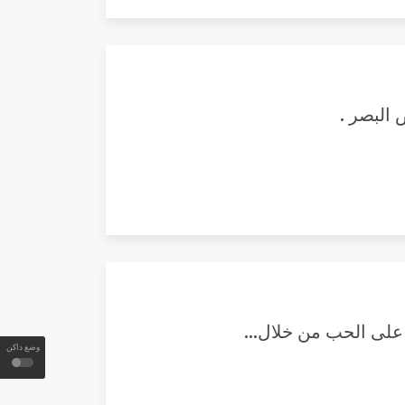
وضع داكن