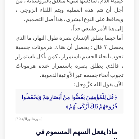
أجل أن تتم هذه العملية ويتم اللقاء الزوجي ،
ويحافَظ على النوع البشري ، هذا أصل التصميم .
إلى هنا الأمر طبيعي جداً .
أما حينما يطلق الإنسان بصره طول النهار، ما الذي
يحصل ؟ قال : يحصل أن هناك هرمونات جنسية
تجوب أنحاء الجسم باستمرار ، كمن يأكل باستمرار
، فالذي يطلق بصره باستمرار عنده هرموناتٌ
تجوب أنحاء جسمه عبر الأوعية الدموية .
الآن يقول الله عزَّ وجل :
﴿ قُلْ لِلْمُؤْمِنِينَ يَغُضُّوا مِنْ أَبْصَارِهِمْ وَيَحْفَظُوا
فُرُوجَهُمْ ذَلِكَ أَزْكَى لَهُمْ ﴾
[ سورة النور الآية : 30 ]
ماذا يفعل السهم المسموم في