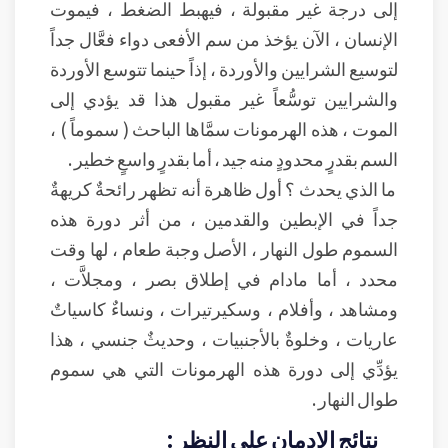
إلى درجة غير مقبولة ، فيهبط الضغط ، فيموت
الإنسان ، الآن يؤخذ من سم الأفعى دواء فعَّال جداً
لتوسيع الشرايين والأوردة ، إذاً حينما تتوسع الأوردة
والشرايين توسُّعاً غير مقبول هذا قد يؤدي إلى
الموت ، هذه الهرمونات سمَّاها الباحث ( سموماً ) ،
السم بقدرٍ محدودٍ منه جيد ، أما بقدرٍ واسعٍ خطير .
ما الذي يحدث ؟ أول ظاهرة أنه تظهر رائحةٌ كريهةٌ
جداً في الإبطين والقدمين ، من أثر دورة هذه
السموم طول النهار ، الأصل وجبة طعام ، لها وقت
محدد ، أما مادام في إطلاق بصر ، ومجلاَّت ،
ومشاهد ، وأفلام ، وسكيرتيرات ، ونساءٌ كاسياتٌ
عاريات ، وخلوةٌ بالأجنبيات ، وحديثٌ جنسي ، هذا
يؤدِّي إلى دورة هذه الهرمونات التي هي سموم
طوال النهار .
نتائج الإدمان على النظر :