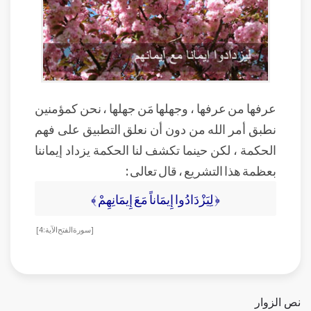
عرفها من عرفها ، وجهلها مَن جهلها ، نحن كمؤمنين
نطبق أمر الله من دون أن نعلق التطبيق على فهم
الحكمة ، لكن حينما تكشف لنا الحكمة يزداد إيماننا
بعظمة هذا التشريع ، قال تعالى :
﴿ لِيَزْدَادُوا إِيمَاناً مَعَ إِيمَانِهِمْ ﴾
[ سورة الفتح الآية : 4 ]
نص الزوار