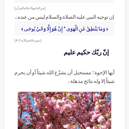
[ من الجامع لأحكام القرآن ]
إن توجيه النبي عليه الصلاة والسلام ليس من عنده ..
﴿ وَمَا يَنْطِقُ عَنِ الْهَوَى * إِنْ هُوَ إِلَّا وَحْيٌ يُوحَى ﴾
[ سورة النجم الآية : 3-4 ]
إنّ ربّك حكيم عليم
أيها الإخوة ؛ مستحيل أن يشرِّع الله شيئاً أو أن يحرم
شيئاً إلا وله نتائج مذهلة ،