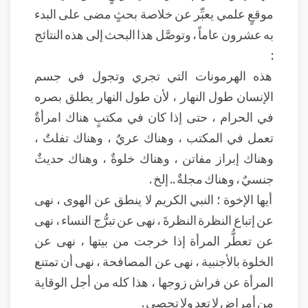
موقعٍ علمي يعبِّر عن خلاصة بحثٍ مضى على البدء
به عشرون عاماً ، وتوصَّل هذا البحث إلى هذه النتائج
:
هذه الهرمونات التي تجري وتجول في جسم
الإنسان طول النهار ، لأن طول النهار يطلق بصره
في الحرام ، حتى إذا كان في مكتبٍ هناك امرأةٌ
تعمل في المكتب ، وهناك عريٌ ، وهناك تفلتٌ ،
وهناك إبراز مفاتن ، وهناك خلوةٌ ، وهناك حديثٌ
جنسيٌ ، وهناك مجلةٌ .. إلخ .
أيها الإخوة ؛ النبي الكريم لا ينطق عن الهوى ، نهى
عن إتباع النظرة النظرةَ ، نهى عن تبرُّج النساء ، نهى
عن تعطُّر المرأة إذا خرجت من بيتها ، نهى عن
الخلوة بالأجنبية ، نهى عن المصافحة ، نهى أن تمتنع
المرأة عن فراش زوجها ، هذا كله من أجل الوقاية
من أمراض لا تعد ولا تحصى .