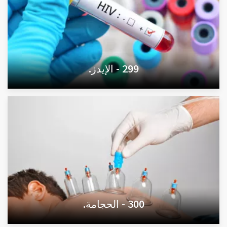
299 - الإيدز.
300 - الحجامة.