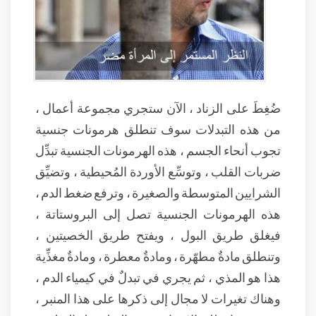
ضُغِطَ على الزناد ، الآن ستجري مجموعة أعمال ،
من هذه التبدلات سوف تنطلق هرمونات جنسية
تجوب أنحاء الجسم ، هذه الهرمونات الجنسية تبدِّل
ضربات القلب ، وتوسِّع الأوردة المُحيطية ، وتضيِّق
الشرايين المتوسطة والصغيرة ، وترفع ضغط الدم ،
هذه الهرمونات الجنسية تصل إلى البروستاتة ،
فيغلق طريق البول ، ويفتح طريق الخصيتين ،
وتنطلق مادةٌ مطهّرة ، ومادةٌ معطرة ، ومادةٌ مغذِّية
هذا هو المذي ، ثم يجري في تبدلٌ في كيمياء الدم ،
وهناك تغيرات لا مجال إلى ذكرها على هذا المنبر ،