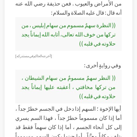
من الأمراض والعيوب . فعن حذيفة رضي الله عنه
أنه قال : قال عليه الصلاة والسلام :
(( النظرة سهمٌ مسموم من سهام إبليس ، من
تركها من خوف الله تعالى، أثابه الله إيماناً يجد
حلاوته في قلبه ))
[ أخرجه الحاكم في مستدركه ]
وفي روايةٍ أخرى :
(( النظر سهمٌ مسمومٌ من سهام الشيطان ،
من تركها مخافتي ، أعقبته عليها إيماناً يجد
حلاوته في قلبه ))
أيها الإخوة ؛ السهم إذا دخل في الجسم خطرٌ جداً ،
أما إذا كان مسموماً خطرٌ جداً ، فهذا السم يسري
إلى كل أنحاء الجسم ، أما إذا كان سهماً فقط قد
يتلف مكاناً معيَّناً ، أما حينما يكون السهم مسموماً