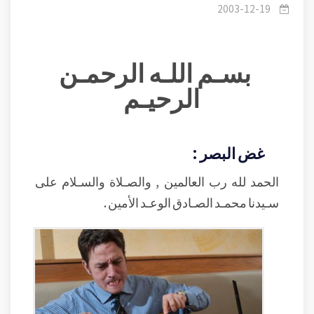
.
2003-12-19
بسـم اللـه الرحمـن
الرحيـم
غض البصر :
الحمد لله رب العالمين , والصـلاة والسـلام على
سـيدنا محمـد الصـادق الوعـد الأمين .