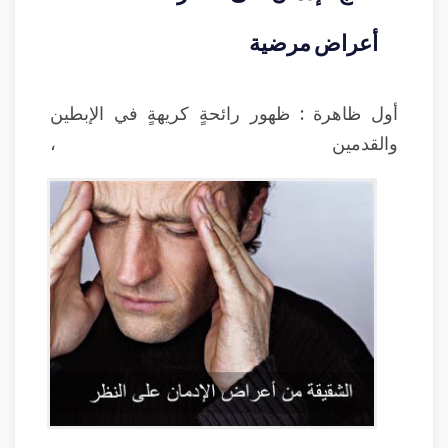
أعراض مرضية
أول ظاهرة : ظهور رائحةٍ كريهةٍ في الإبطين
والقدمين ،