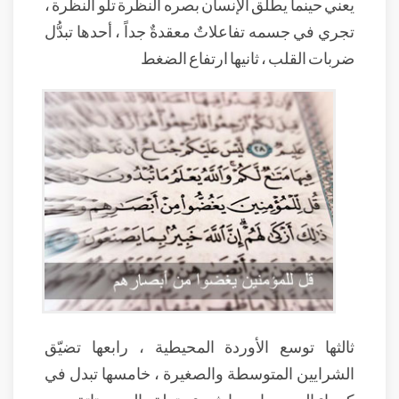
يعني حينما يطلق الإنسان بصره النظرة تلو النظرة ،
تجري في جسمه تفاعلاتٌ معقدةٌ جداً ، أحدها تبدُّل
ضربات القلب ، ثانيها ارتفاع الضغط
ثالثها توسع الأوردة المحيطية ، رابعها تضيّق
الشرايين المتوسطة والصغيرة ، خامسها تبدل في
كيمياء الدم ، سادسها شيء متعلق بالبروستاتة ، من