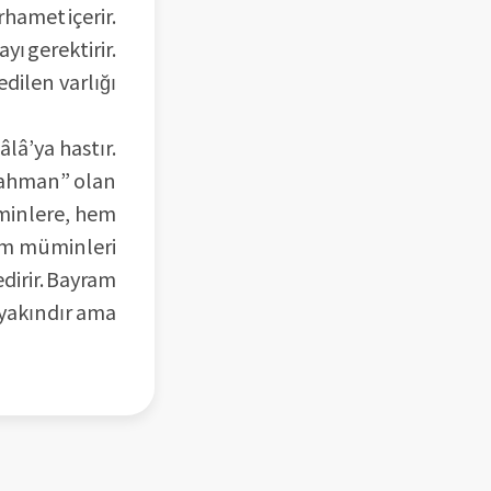
hamet içerir.
ı gerektirir.
dilen varlığı
lâ’ya hastır.
-Rahman” olan
üminlere, hem
hem müminleri
edirir. Bayram
a yakındır ama