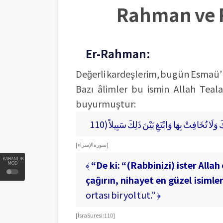
Rahman ve R
Er-Rahman:
Değerli kardeşlerim, bugün Esmaü’
Bazı âlimler bu ismin Allah Teal
buyurmuştur:
[ سورة الإسراء ]
KARANLIK
﴾
“De ki: “(Rabbinizi) ister Allah
MOD
çağırın, nihayet en güzel isimle
ortası bir yol tut.” ﴿
[ İsra Suresi: 110 ]