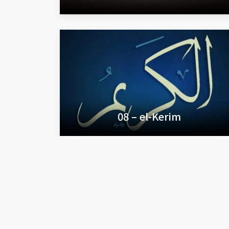
08 – el-Kerim
Nablusi İslami İlimler Ansiklope