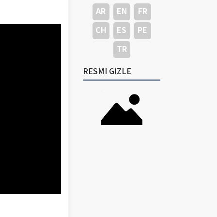
AR
EN
FR
CH
ES
PE
TR
RESMI GIZLE