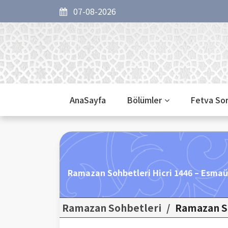
07-08-2026
AnaSayfa
Bölümler
Fetva So
Ramazan Sohbetleri Hicri 1446 – Esmaü
Ramazan Sohbetleri
/
Ramazan So