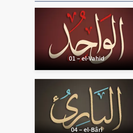
01 – el-Vahid
04 – el-Bâri