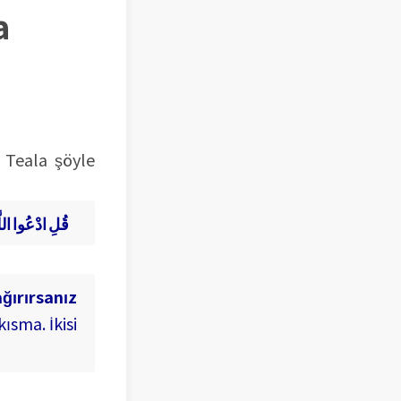
la
 Teala şöyle
وَلَا تَجْهَرْ بِصَلَاتِكَ وَلَا تُخَافِتْ بِهَا وَابْتَغِ بَيْنَ ذَلِكَ سَبِيلاً (110
قُلِ ادْعُوا اللَّ
ağırırsanız
ısma. İkisi