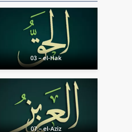
03 – el-Hak
07 – el-Aziz