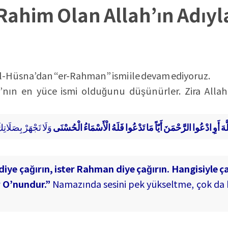
ahim Olan Allah’ın Adıy
l-Hüsna’dan “er-Rahman” ismi ile devam ediyoruz.
a’nın en yüce ismi olduğunu düşünürler. Zira Allah
هَ أَوِ ادْعُوا الرَّحْمَنَ أَيّاً مَا تَدْعُوا فَلَهُ الْأَسْمَاءُ الْحُسْنَى
 diye çağırın, ister Rahman diye çağırın. Hangisiyle ç
r O’nundur.”
Namazında sesini pek yükseltme, çok da k