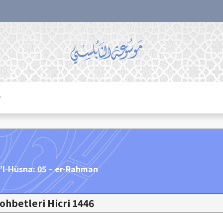
r
’l-Hüsna: 05 – er-Rahman
hbetleri Hicri 1446