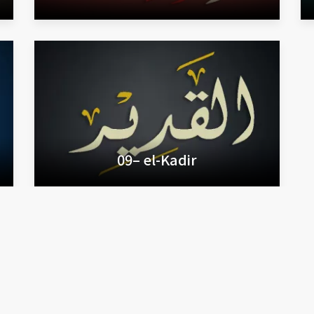
09– el-Kadir
disi – Allah Rızası İçin Vakfedilmiştir – Tasarım ve Yönetim: