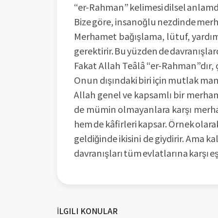
“er-Rahman” kelimesi dilsel anlamd
Bize göre, insanoğlu nezdinde merha
Merhamet bağışlama, lütuf, yardım 
gerektirir. Bu yüzden de davranışlar
Fakat Allah Teâlâ “er-Rahman”dır, ç
Onun dışındaki biri için mutlak ma
Allah genel ve kapsamlı bir merham
de mümin olmayanlara karşı merhamet
hem de kâfirleri kapsar. Örnek olarak 
geldiğinde ikisini de giydirir. Ama 
davranışları tüm evlatlarına karşı eşi
İLGILI KONULAR