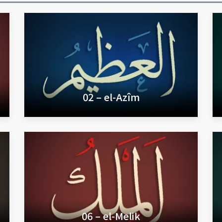
02 – el-Azîm
06 – el-Melik