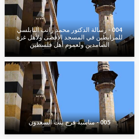
004 - رسالة الدكتور محمد راتب النابلسي
للمرابطين في المسجد الأقصى ولأهل غزة
الصامدين ولعموم أهل فلسطين
005 - مناسبة فرح بنت السعدون