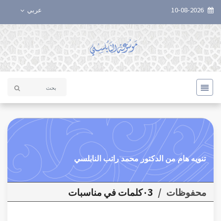
10-08-2026
عربي
تنويه هام من الدكتور محمد راتب النابلسي
محفوظات
/
٠3كلمات في مناسبات