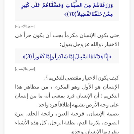
وَرَزَقْنَاهُمْ مِنَ الطَّيِّبَاتِ وَفَضَّلْنَاهُمْ عَلَى كَثِيرٍ
مِمَّنْ خَلَقْنَا تَفْضِيلاً (70)﴾
[ سورة الإسراء ]
حتى يكون الإنسان مكرماً يجب أن يكون حراً في
الاختيار ، والله عز وجل يقول :
﴿ إِنَّا هَدَيْنَاهُ السَّبِيلَ إِمَّا شَاكِراً وَإِمَّا كَفُوراً (3)﴾
[ سورة الإنسان ]
كيف يكون الاختيار مقتضى للتكريم؟.
الإنسان هو الأول وهو المكرم ، من مظاهر هذا
التكريم : أن الإنسان فرد بمعنى أنه ما من إنسان
على وجه الأرض يشبهه إطلاقاً فرد واحد.
بصمة الإنسان، قزحية العين، رائحة الجلد، نبرة
الصوت، بلازما الدم، نطفة الرجل، كل هذه الأشياء
ينفرد بها الإنسان لوحده.