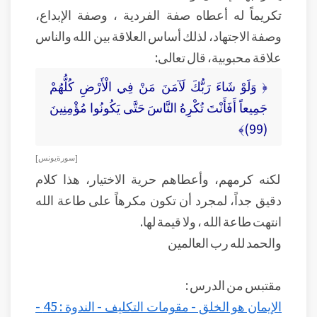
تكريماً له أعطاه صفة الفردية ، وصفة الإبداع،
وصفة الاجتهاد، لذلك أساس العلاقة بين الله والناس
علاقة محبوبية، قال تعالى:
﴿ وَلَوْ شَاءَ رَبُّكَ لَآمَنَ مَنْ فِي الْأَرْضِ كُلُّهُمْ
جَمِيعاً أَفَأَنْتَ تُكْرِهُ النَّاسَ حَتَّى يَكُونُوا مُؤْمِنِينَ
(99)﴾
[ سورة يونس ]
لكنه كرمهم، وأعطاهم حرية الاختيار، هذا كلام
دقيق جداً، لمجرد أن تكون مكرهاً على طاعة الله
انتهت طاعة الله ، ولا قيمة لها.
والحمد لله رب العالمين
مقتبس من الدرس :
الإيمان هو الخلق - مقومات التكليف - الندوة : 45 -