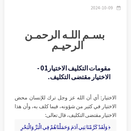
2024-10-09
بسـم اللـه الرحمـن
الرحيـم
مقومات التكليف الاختيار01 -
الاختيار مقتضى التكليف.
الاختيار: أي أن الله عز وجل ترك للإنسان محض
الاختيار في كثير من شؤونه، فيما كلف به، وأن هذا
الاختيار مقتضى التكليف، قال تعالى:
﴿ وَلَقَدْ كَرَّمْنَا بَنِي آدَمَ وَحَمَلْنَاهُمْ فِي الْبَرِّ وَالْبَحْرِ