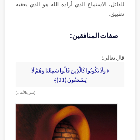
للقائل، الاستماع الذي أراده الله هو الذي يعقبه
تطبيق.
صفات المنافقين:
قال تعالى:
﴿ وَلَا تَكُونُوا كَالَّذِينَ قَالُوا سَمِعْنَا وَهُمْ لَا
يَسْمَعُونَ (21)﴾
[ سورة الأنفال ]