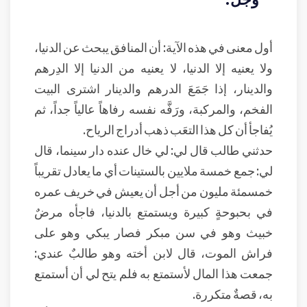
أول معنى في هذه الآية: أن المنافق يبحث عن الدنيا،
ولا يعنيه إلا الدنيا، لا يعنيه من الدنيا إلا الدِرهم
والدينار، إذا جَمَعَ الدرهم والدينار اشترى البيت
الفخم، والمركبة، ورَفَّه نفسه رفاهاً عالياً جداً، ثم
يُفاجأ أن كل هذا التعَب ذهب أدراج الرياح.
حدثني طالب قال لي: لي خال عنده دار سينما، قال
لي: جمع خمسة ملايين بالستينات أي ما يعادل تقريباً
خمسمئة مليون من أجل أن يعيش في خريف عمره
في بحبوحةٍ كبيرة ويستمتع بالدنيا، فاجأه مرضٌ
خبيث وهو في سن مبكر فصار يبكي وهو على
فراش الموت، قال لابن أخته وهو طالبٌ عندي:
جمعت هذا المال لأستمتع به فلم يتح لي أن أستمتع
به، قصةٌ متكررة.