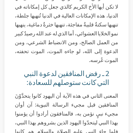
لا تكن أيها الأخ الكريم كالذي جعل كل إمكاناته في
الدنيا، هذه الإمكانات العالية في الدنيا تُنهيها جلطة،
تنهيها سكتةٌ قلبيةٌ مفاجئة، تنهيها خثرةٌ دماغية، ينهيها
نمو الخلايا العشوائي، أما الذي له عند الله رصيدٌ كبير
من العمل الصالح، ومن الانضباط الشرعي، ومن
الدعوة إلى الله، لو جاءه الموت، الموت تحفته،
الموت عُرسه.
2 ـ رفض المنافقين لدعوة النبي
التي كانت ستوصلهم للسعادة:
المعنى الثاني في هذه الآية أن اليهود كانوا يتحدَّوْنَ
المنافقين قبل مجيء الرسالة النبوية: آن أوان
مجيء نبيٍ نؤمن به، فالمنافقون أرادوا أن يؤمنوا
بهذا النبي ليتحدّوا اليهود الذين بشروهم بهذا النبي،
فلما جاء النبي عليه الصلاة والسلام هم كانوا