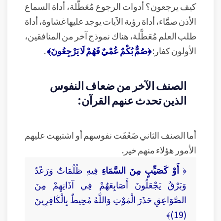
كيف يرجعون؟ أدوات الرجوع مُعَطَّلة، أداة السماع
الأذن صمَّاء، أداة رؤية الآيات يوجد عليها غشاوة، أداة
طلب العلم مُعَطَّلة، هناك نموذج آخر من المنافقين،
الأولون كفار:
﴿صُمٌّ بُكْمٌ عُمْيٌ فَهُمْ لَا يَرْجِعُونَ﴾
.
الصنف الآخر من ضعاف النفوس
الذين تحدث عنهم القرآن:
أما الصنف الثاني ضَعُفَت نفوسهم أو اشتبهت عليهم
الأمور هؤلاء منهم خير.
﴿
أَوْ كَصَيِّبٍ مِنَ السَّمَاءِ
فِيهِ ظُلُمَاتٌ وَرَعْدٌ
وَبَرْقٌ يَجْعَلُونَ أَصَابِعَهُمْ فِي آذَانِهِمْ مِنَ
الصَّوَاعِقِ حَذَرَ الْمَوْتِ وَاللَّهُ مُحِيطٌ بِالْكَافِرِينَ
(19)﴾