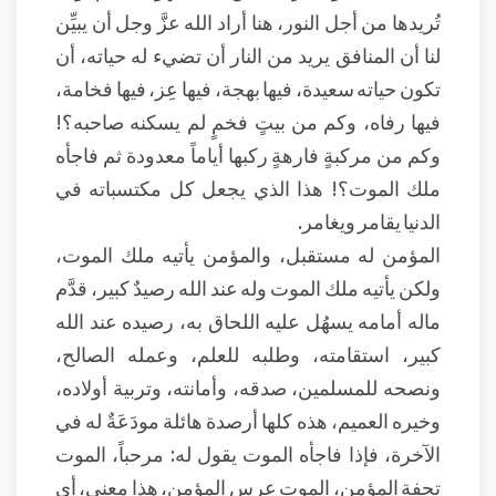
تُريدها من أجل النور، هنا أراد الله عزَّ وجل أن يبيِّن
لنا أن المنافق يريد من النار أن تضيء له حياته، أن
تكون حياته سعيدة، فيها بهجة، فيها عِز، فيها فخامة،
فيها رفاه، وكم من بيتٍ فخمٍ لم يسكنه صاحبه؟!
وكم من مركبةٍ فارهةٍ ركبها أياماً معدودة ثم فاجأه
ملك الموت؟! هذا الذي يجعل كل مكتسباته في
الدنيا يقامر ويغامر.
المؤمن له مستقبل، والمؤمن يأتيه ملك الموت،
ولكن يأتيه ملك الموت وله عند الله رصيدٌ كبير، قدَّم
ماله أمامه يسهُل عليه اللحاق به، رصيده عند الله
كبير، استقامته، وطلبه للعلم، وعمله الصالح،
ونصحه للمسلمين، صدقه، وأمانته، وتربية أولاده،
وخيره العميم، هذه كلها أرصدة هائلة مودَعَةٌ له في
الآخرة، فإذا فاجأه الموت يقول له: مرحباً، الموت
تحفة المؤمن، الموت عرس المؤمن، هذا معنى، أي