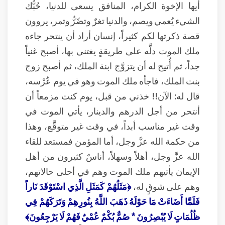
أيها الإخوة الكرام، المنافق يسعى للدنيا، حُبُّك
الشيء يُعمي ويصم، والدنيا تغرٌ وتضّرُّ وتمر، يروون
قصة ذكرتها لكم كثيراً، إنسان أراد أن ينتحر جاءه
ملك الموت دلَّه على طريقةٍ يغتني بها، أصبح غنياً
جداً، ثم أُتيح له أن يتزوَّج ابنة الملك، ثم أصبح زوج
بنت الملك، فاجأه ملك الموت وهو في يوم عُرْسه،
قال له: الآن!! خذني من قبل، يوم كنت مزمعاً أن
أنتحر من أجل الدرهم والدينار، يأتي الموت في
وقت غير مناسب أبداً، في وقت غير متوقَّع، وهذا
من حكمة الله عزَّ وجل، أما المؤمن فمستعد للقاء
الله عزَّ وجل، أهلاً وسهلاً، أناسٌ كثيرون من أهل
الإيمان يأتيهم ملك الموت وهم في أحلى حالاتهم،
وهم على شوقٍ له،
﴿مَثَلُهُمْ كَمَثَلِ الَّذِي اسْتَوْقَدَ نَاراً
فَلَمَّا أَضَاءَتْ مَا حَوْلَهُ ذَهَبَ اللَّهُ بِنُورِهِمْ وَتَرَكَهُمْ فِي
ظُلُمَاتٍ لَا يُبْصِرُونَ * صُمٌّ بُكْمٌ عُمْيٌ فَهُمْ لَا يَرْجِعُونَ﴾