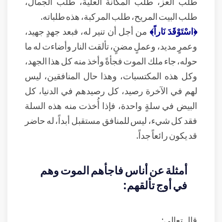
طلب العز، طلب المكانة العلّية، طلب الجمال،
طلب البيت المريح، طلب المركبة، هذه طلباته.
﴿اسْتَوْقَدَ نَاراً﴾
من أجل أن تنير له، فبعد جهدٍ جهيد،
وعمرٍ مديد، وعملٍ مضنٍ، تألقت النار وأضاءت له ما
حوله، جاء ملك الموت فجأةً وأخذ منه كل هذا الجهد،
وكل هذه المكتسبات، وهذا حال المنافقين، ليس
لهم في الآخرة رصيد، كل رصيدهم في الدنيا، كل
البيض في سلةٍ واحدة، فإذا أُخذت منه هذه السلة
فقد كل شيء، ليس للمنافق مستقبل أبداً، له حاضر
قد يكون رائعاً جداً.
أمثلة عن أناس فاجأهم الموت وهم
في أوج تألقهم:
قال تعالى: