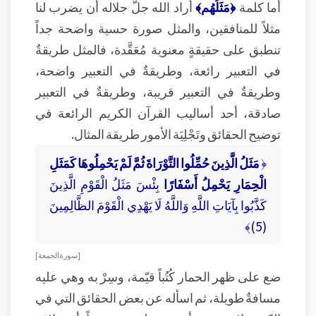
أما كلمة
﴿مَثَلُهُم﴾
أراد الله جلَّ جلاله أن يضرب لنا
مثلاً للمنافقين، والمثل صورة حسية واضحة جداً
تنطبق على حقيقةٍ معنوية مُعَقَّدة، فالمثل طريقةٌ
في التعبير رائعة، وطريقةٌ في التعبير واضحة،
وطريقةٌ في التعبير قريبة، وطريقةٌ في التعبير
صادقة، أحد أساليب القرآن الكريم الرائعة في
توضيح الحقائق وتَجْلِيَة الأمور طريقة المثال.
﴿
مَثَلُ الَّذِينَ حُمِّلُوا التَّوْرَاةَ ثُمَّ لَمْ يَحْمِلُوهَا كَمَثَلِ
الْحِمَارِ يَحْمِلُ أَسْفَارًا
بِئْسَ مَثَلُ الْقَوْمِ الَّذِينَ
كَذَّبُوا بِآيَاتِ اللَّهِ وَاللَّهُ لَا يَهْدِي الْقَوْمَ الظَّالِمِينَ
(5)﴾
[ سورة الجمعة ]
ضع على ظهر الحمار كُتُباً قيّمة، وسِرْ به وهي عليه
مسافةٌ طويلة، ثم اسأله عن بعض الحقائق التي في