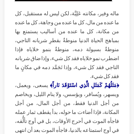
ماله وفير، مكانته عَلِيَّة، لكن ليس له مستقبل، كل
ما عنده من مال، كل ما عنده من وجاهة، كل ما عنده
من مكانة، كل ما عنده من أساليب يستمتع بها
بمباهج الحياة الدنيا منوطةٌ بقطرِ شريانه التاجي،
منوطةٌ بسيولة دمه، منوطةٌ بنمو خلاياه فإذا
اضطرب نمو خلاياه فقد كل شيء، وإذا ضاق شريانه
التاجي فقد كل شيء، وإذا تَجَمَّد دمه في مكانٍ ما
فقد كل شيء.
﴿مَثَلُهُمْ كَمَثَلِ الَّذِي اسْتَوْقَدَ نَاراً﴾
يسعى، ويعمل،
ويسهر، ويُسافر، ويؤسس، ولا ينام الليل، ويخاصم
من أجل الدنيا فقط، من أجل المال، من أجل
المكانة، فإذا أضاءت ما حوله، بدأ يقطف ثمار عمله
فاجأه الموت في أحرج الأوقات، بل في أوج تألُّقه،
في أوج استمتاعه بالدنيا، فاجأه الموت بعد أن انتهى