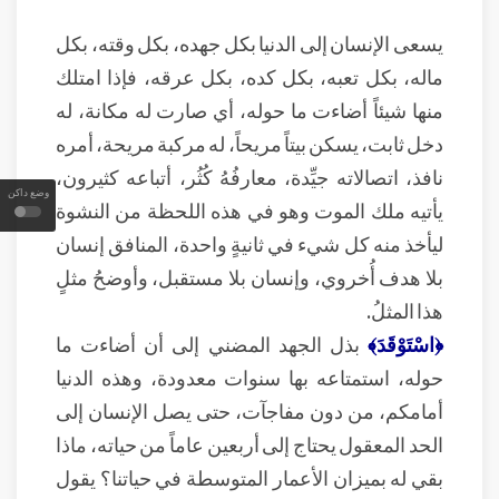
يسعى الإنسان إلى الدنيا بكل جهده، بكل وقته، بكل
ماله، بكل تعبه، بكل كده، بكل عرقه، فإذا امتلك
منها شيئاً أضاءت ما حوله، أي صارت له مكانة، له
دخل ثابت، يسكن بيتاً مريحاً، له مركبة مريحة، أمره
نافذ، اتصالاته جيِّدة، معارفُهُ كُثُر، أتباعه كثيرون،
وضع داكن
يأتيه ملك الموت وهو في هذه اللحظة من النشوة
ليأخذ منه كل شيء في ثانيةٍ واحدة، المنافق إنسان
بلا هدف أُخروي، وإنسان بلا مستقبل، وأوضحُ مثلٍ
هذا المثلُ.
﴿اسْتَوْقَدَ﴾
بذل الجهد المضني إلى أن أضاءت ما
حوله، استمتاعه بها سنوات معدودة، وهذه الدنيا
أمامكم، من دون مفاجآت، حتى يصل الإنسان إلى
الحد المعقول يحتاج إلى أربعين عاماً من حياته، ماذا
بقي له بميزان الأعمار المتوسطة في حياتنا؟ يقول