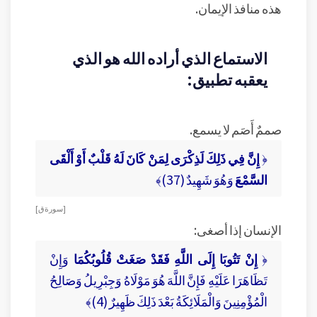
هذه منافذ الإيمان.
الاستماع الذي أراده الله هو الذي
يعقبه تطبيق:
صممٌ أَصَم لا يسمع.
﴿
إِنَّ فِي ذَلِكَ لَذِكْرَى لِمَنْ كَانَ لَهُ قَلْبٌ أَوْ أَلْقَى
السَّمْعَ
وَهُوَ شَهِيدٌ (37)﴾
[ سورة ق ]
الإنسان إذا أصغى:
﴿
إِنْ تَتُوبَا إِلَى اللَّهِ فَقَدْ صَغَتْ قُلُوبُكُمَا
وَإِنْ
تَظَاهَرَا عَلَيْهِ فَإِنَّ اللَّهَ هُوَ مَوْلَاهُ وَجِبْرِيلُ وَصَالِحُ
الْمُؤْمِنِينَ وَالْمَلَائِكَةُ بَعْدَ ذَلِكَ ظَهِيرٌ (4)﴾