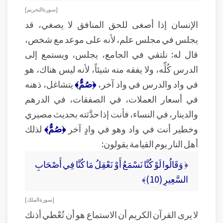
[ سورة التحريم ]
الإنسان إذا أصغى للحق المنافق لا يصغي، قد
يجلس في مجلس علم، لأنه على موعد مع شخص،
قال له: نلتقي في الجامع، يجلس، ويستمع إلى
الدرس كُلِّه، ولا يفقه منه شيئاً، لأنه ليس هناك، هو
في واد والدرس في واد آخر،
﴿صُمٌّ﴾
يتشاغل، ذهنه
في أسعار العملات، في الصفقات، في الدرهم
والدينار، في النساء، فأنت إذا حدَّثته بحديث مصيري
وخطير أنت في واد وهو في وادٍ آخر
﴿صُمٌّ﴾
لذلك
أهل النار يوم القيامة يقولون:
﴿ وَقَالُوا لَوْ كُنَّا نَسْمَعُ أَوْ نَعْقِلُ مَا كُنَّا فِي أَصْحَابِ
السَّعِيرِ (10)﴾
[ سورة الملك ]
لا يرى القرآن الكريم أن الاستماع هو أن تُعْطي أذنك