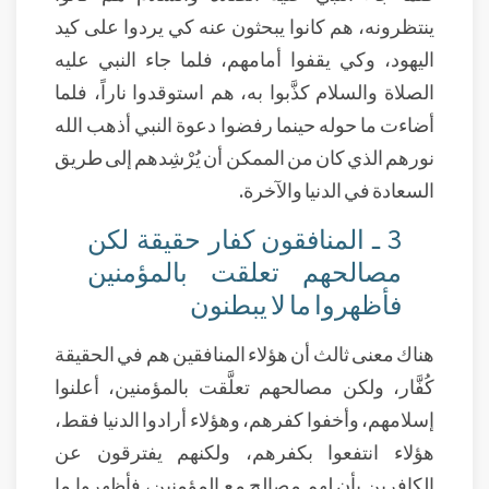
ينتظرونه، هم كانوا يبحثون عنه كي يردوا على كيد
اليهود، وكي يقفوا أمامهم، فلما جاء النبي عليه
الصلاة والسلام كذَّبوا به، هم استوقدوا ناراً، فلما
أضاءت ما حوله حينما رفضوا دعوة النبي أذهب الله
نورهم الذي كان من الممكن أن يُرْشِدهم إلى طريق
السعادة في الدنيا والآخرة.
3 ـ المنافقون كفار حقيقة لكن
مصالحهم تعلقت بالمؤمنين
فأظهروا ما لا يبطنون
هناك معنى ثالث أن هؤلاء المنافقين هم في الحقيقة
كُفَّار، ولكن مصالحهم تعلَّقت بالمؤمنين، أعلنوا
إسلامهم، وأخفوا كفرهم، وهؤلاء أرادوا الدنيا فقط،
هؤلاء انتفعوا بكفرهم، ولكنهم يفترقون عن
الكافرين بأن لهم مصالح مع المؤمنين، فأظهروا ما