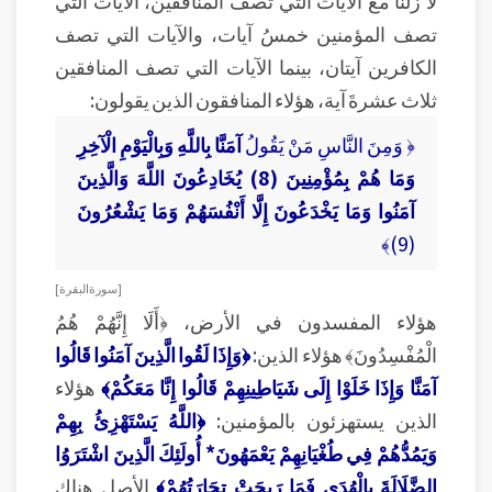
تصف المؤمنين خمسُ آيات، والآيات التي تصف
الكافرين آيتان، بينما الآيات التي تصف المنافقين
ثلاث عشرةَ آية، هؤلاء المنافقون الذين يقولون:
﴿ وَمِنَ النَّاسِ مَنْ يَقُولُ
آمَنَّا بِاللَّهِ وَبِالْيَوْمِ الْآخِرِ
وَمَا هُمْ بِمُؤْمِنِينَ (8) يُخَادِعُونَ اللَّهَ وَالَّذِينَ
آمَنُوا وَمَا يَخْدَعُونَ إِلَّا أَنْفُسَهُمْ وَمَا يَشْعُرُونَ
(9)﴾
[ سورة البقرة ]
هؤلاء المفسدون في الأرض، ﴿أَلَا إِنَّهُمْ هُمُ
الْمُفْسِدُونَ﴾ هؤلاء الذين:
﴿وَإِذَا لَقُوا الَّذِينَ آمَنُوا قَالُوا
آمَنَّا وَإِذَا خَلَوْا إِلَى شَيَاطِينِهِمْ قَالُوا إِنَّا مَعَكُمْ﴾
هؤلاء
الذين يستهزئون بالمؤمنين:
﴿اللَّهُ يَسْتَهْزِئُ بِهِمْ
وَيَمُدُّهُمْ فِي طُغْيَانِهِمْ يَعْمَهُونَ* أُولَئِكَ الَّذِينَ اشْتَرَوُا
الضَّلَالَةَ بِالْهُدَى فَمَا رَبِحَتْ تِجَارَتُهُمْ﴾
الأصل هناك