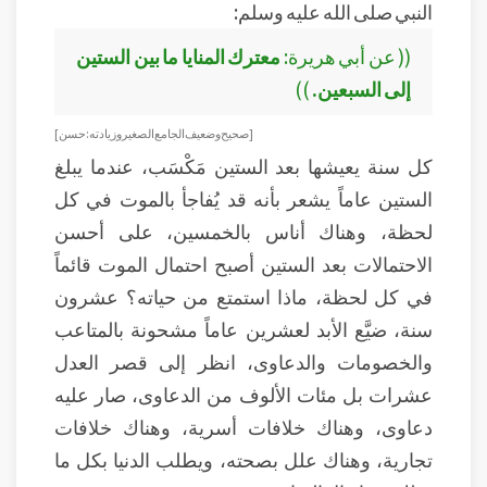
النبي صلى الله عليه وسلم:
(( عن أبي هريرة:
معترك المنايا ما بين الستين
إلى السبعين.
))
[ صحيح وضعيف الجامع الصغير وزيادته : حسن ]
كل سنة يعيشها بعد الستين مَكْسَب، عندما يبلغ
الستين عاماً يشعر بأنه قد يُفاجأ بالموت في كل
لحظة، وهناك أناس بالخمسين، على أحسن
الاحتمالات بعد الستين أصبح احتمال الموت قائماً
في كل لحظة، ماذا استمتع من حياته؟ عشرون
سنة، ضيَّع الأبد لعشرين عاماً مشحونة بالمتاعب
والخصومات والدعاوى، انظر إلى قصر العدل
عشرات بل مئات الألوف من الدعاوى، صار عليه
دعاوى، وهناك خلافات أسرية، وهناك خلافات
تجارية، وهناك علل بصحته، ويطلب الدنيا بكل ما