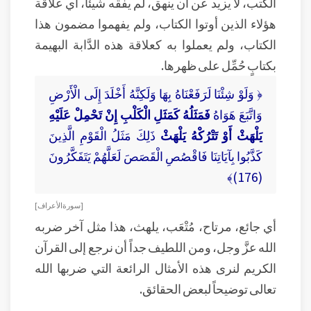
الكتب، لا يزيد عن أن ينهق، لم يفقه شيئاً، أي علاقة
هؤلاء الذين أوتوا الكتاب، ولم يفهموا مضمون هذا
الكتاب، ولم يعملوا به كعلاقة هذه الدَّابة البهيمة
بكتابٍ حُمِّل على ظهرها.
﴿ وَلَوْ شِئْنَا لَرَفَعْنَاهُ بِهَا وَلَكِنَّهُ أَخْلَدَ إِلَى الْأَرْضِ
وَاتَّبَعَ هَوَاهُ
فَمَثَلُهُ كَمَثَلِ الْكَلْبِ إِنْ تَحْمِلْ عَلَيْهِ
يَلْهَثْ أَوْ تَتْرُكْهُ يَلْهَثْ
ذَلِكَ مَثَلُ الْقَوْمِ الَّذِينَ
كَذَّبُوا بِآيَاتِنَا فَاقْصُصِ الْقَصَصَ لَعَلَّهُمْ يَتَفَكَّرُونَ
(176)﴾
[ سورة الأعراف ]
أي جائع، مرتاح، مُتْعَب، يلهث، هذا مثل آخر ضربه
الله عزَّ وجل، ومن اللطيف جداً أن نرجع إلى القرآن
الكريم لنرى هذه الأمثال الرائعة التي ضربها الله
تعالى توضيحاً لبعض الحقائق.