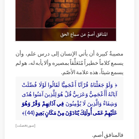
مصيبةٌ كبيرة أن يأتي الإنسان إلى درس علم، وأن
يسمع كلاماً خطيراً مُتَعَلِّقاً بمصيره وألا يأبه له، هو لم
يسمع شيئاً، هذه علامة الأصّم.
﴿ وَلَوْ جَعَلْنَاهُ قُرْآنًا أَعْجَمِيًّا لَقَالُوا لَوْلَا فُصِّلَتْ
آيَاتُهُ أَأَعْجَمِيٌّ وَعَرَبِيٌّ قُلْ هُوَ لِلَّذِينَ آمَنُوا هُدًى
وَشِفَاءٌ وَالَّذِينَ لَا يُؤْمِنُونَ
فِي آذَانِهِمْ وَقْرٌ وَهُوَ
عَلَيْهِمْ عَمًى أُولَئِكَ يُنَادَوْنَ مِنْ مَكَانٍ بَعِيدٍ
(44)﴾
[ سورة فصلت ]
فالمنافق أصم.