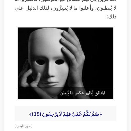
لا يُبطنون، وأعلنوا ما لا يُسِرُّون، لذلك الدليل على
ذلك:
﴿ صُمٌّ بُكْمٌ عُمْيٌ فَهُمْ لَا يَرْجِعُونَ (18)﴾
[ سورة البقرة ]