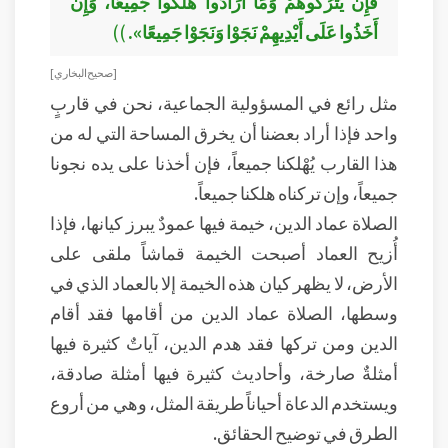
فَإِنْ يَتْرُكُوهُمْ وَمَا أَرَادُوا هَلَكُوا جَمِيعًا، وَإِنْ
أَخَذُوا عَلَى أَيْدِيهِمْ نَجَوْا وَنَجَوْا جَمِيعًا».
))
[ صحيح البخاري ]
مثل رائع في المسؤولية الجماعية، نحن في قاربٍ
واحد فإذا أراد بعضنا أن يخرق المساحة التي له من
هذا القارب يُهْلكنا جميعاً، فإن أخذنا على يده نجونا
جميعاً، وإن تركناه هلكنا جميعاً.
الصلاة عماد الدين، خيمة فيها عمودٌ يبرز كيانها، فإذا
أُزيح العماد أصبحت الخيمة قماشاً ملقى على
الأرض، لا يظهر كيان هذه الخيمة إلا بالعماد الذي في
وسطها، الصلاة عماد الدين من أقامها فقد أقام
الدين ومن تركها فقد هدم الدين، آياتٌ كثيرة فيها
أمثلةٌ صارخة، وأحاديث كثيرة فيها أمثلة صادقة،
ويستخدم الدعاة أحياناً طريقة المثل، وهي من أروع
الطرق في توضيح الحقائق.