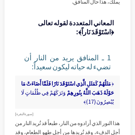
يملك، هذا حال المنافق.
المعاني المتعددة لقوله تعالى
﴿اسْتَوْقَدَ نَاراً﴾:
1 ـ المنافق يريد من النار أن
تضيء له حياته ليكون سعيداً:
﴿
مَثَلُهُمْ كَمَثَلِ الَّذِي اسْتَوْقَدَ نَارًا فَلَمَّا أَضَاءَتْ مَا
حَوْلَهُ ذَهَبَ اللَّهُ بِنُورِهِمْ
وَتَرَكَهُمْ فِي ظُلُمَاتٍ لَا
يُبْصِرُونَ (17)﴾
[ سورة البقرة ]
هذا النور الذي أرادوه من النار، طبعاً قد تُريد النار من
أجل الدفء، وقد تُريدها من أجل طهو الطعام، وقد