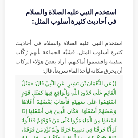
استخدم النبي عليه الصلاة والسلام
في أحاديث كثيرة أسلوب المثل:
استخدم النبي عليه الصلاة والسلام في أحاديث
كثيرة أسلوب المثل، فَشَبَّه الجماعة بأنهم رُكَّاب
سفينة واقتسموا أماكنهم، أراد بعضٌ هؤلاء الركاب
أن يخرق مكانه ليأخذ الماء سريعاً، قال:
(( عن النُّعْمَانَ بْنَ بَشِيرٍ عَنِ النَّبِيِّ قَالَ: «مَثَلُ
الْقَائِمِ عَلَى حُدُودِ اللَّهِ وَالْوَاقِعِ فِيهَا كَمَثَلِ قَوْمٍ
اسْتَهَمُوا عَلَى سَفِينَةٍ فَأَصَابَ بَعْضُهُمْ أَعْلاهَا
وَبَعْضُهُمْ أَسْفَلَهَا، فَكَانَ الَّذِينَ فِي أَسْفَلِهَا إِذَا
اسْتَقَوْا مِنَ الْمَاءِ مَرُّوا عَلَى مَنْ فَوْقَهُمْ فَقَالُوا:
لَوْ أَنَّا خَرَقْنَا فِي نَصِيبِنَا خَرْقًا وَلَمْ نُؤْذِ مَنْ فَوْقَنَا،