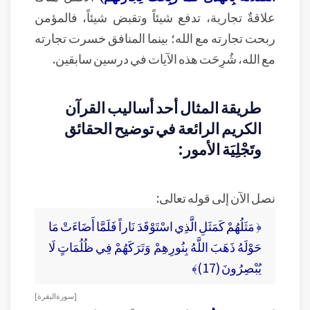
علاقةٌ تجارية، تدفع شيئاً وتقبض شيئاً، فالمؤمن
ربحت تجارته مع الله؛ بينما المنافق خسرت تجارته
مع الله، شُرِحَت هذه الآيات في درسين سابقين.
طريقة المثال أحد أساليب القرآن
الكريم الرائعة في توضيح الحقائق
وتَجْلِيَة الأمور:
نصل الآن إلى قوله تعالى:
﴿ مَثَلُهُمْ كَمَثَلِ الَّذِي اسْتَوْقَدَ نَاراً فَلَمَّا أَضَاءَتْ مَا
حَوْلَهُ ذَهَبَ اللَّهُ بِنُورِهِمْ وَتَرَكَهُمْ فِي ظُلُمَاتٍ لَا
يُبْصِرُونَ (17)﴾
[ سورة البقرة ]