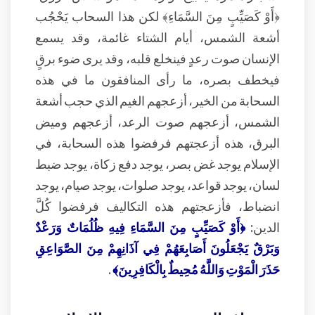
﴿أَوْ كَصَيِّبٍ مِنَ السَّمَاءِ﴾ لكن هذا السحاب يَحْجُب
أشعة الشمس، أيام الشتاء غائمة، وقد يسمع
الإنسان صوت رعدٍ فينخلع قلبه، وقد يرى ضوء برقٍ
فيخطف بصره، ما رأى المنافقون ما في هذه
السحابة من الخير، أزعجهم الغيم الذي حجب أشعة
الشمس، أزعجهم صوت الرعد، أزعجهم وميض
البرق، هذه أزعجتهم فرفضوا هذه السحابة، في
الإسلام يوجد غض بصر، يوجد دفع زكاة، يوجد ضبط
لسان، يوجد قواعد، يوجد صلوات، يوجد صيام، يوجد
انضباط، فأزعجتهم هذه التكاليف فرفضوا كُلَّ
الدين:
﴿أَوْ كَصَيِّبٍ مِنَ السَّمَاءِ فِيهِ ظُلُمَاتٌ وَرَعْدٌ
وَبَرْقٌ يَجْعَلُونَ أَصَابِعَهُمْ فِي آذَانِهِمْ مِنَ الصَّوَاعِقِ
حَذَرَ الْمَوْتِ وَاللَّهُ مُحِيطٌ بِالْكَافِرِينَ﴾
.