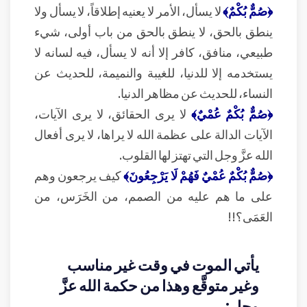
﴿صُمٌّ بُكْمٌ﴾
لا يسأل، الأمر لا يعنيه إطلاقاً، لا يسأل ولا
ينطق بالحق، لا ينطق بالحق من باب أولى، شيء
طبيعي، منافق، كافر إلا أنه لا يسأل، فيه لسانه لا
يستخدمه إلا للدنيا، للغيبة والنميمة، للحديث عن
النساء، للحديث عن مظاهر الدنيا.
﴿صُمٌّ بُكْمٌ عُمْيٌ﴾
لا يرى الحقائق، لا يرى الآيات،
الآيات الدالة على عظمة الله لا يراها، لا يرى أفعال
الله عزَّ وجل التي تهتز لها القلوب.
﴿صُمٌّ بُكْمٌ عُمْيٌ فَهُمْ لَا يَرْجِعُونَ﴾
كيف يرجعون وهم
على ما هم عليه من الصمم، من الخَرَس، من
العَمَى؟!!
يأتي الموت في وقت غير مناسب
وغير متوقَّع وهذا من حكمة الله عزَّ
وجل: