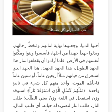
أحبوا الدنيا، وجعلوها نهاية آمالهم ومَحَطَّ رحالهم،
وبذلوا جهداً جهيداً من أجلها، فأسسوا وبنوا ومكَّنوا
أنفسهم في الأرض، فلما أرادوا أن يقطفوا ثمار هذا
الجهد الطويل، هذا الجهد الجهيد، هذا الجهد الذي
استغرق من حياتهم مثلاً أربعين عاماً، أو ستين عاماً
فاجأهُم الموت، وأخذ منهم كل شيء في ثانيةٍ
واحدة، ﴿مَثَلُهُمْ كَمَثَلِ الَّذِي اسْتَوْقَدَ نَاراً﴾ استوقد
وزن استفعل في اللغة وزنٌ يعني الطَلَب؛ طلب
النار، طلب النار لتضيء له حياته، أي طلب المال،