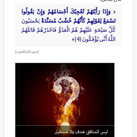
﴿
وَإِذَا رَأَيْتَهُمْ تُعْجِبُكَ أَجْسَامُهُمْ وَإِنْ يَقُولُوا
تَسْمَعْ لِقَوْلِهِمْ كَأَنَّهُمْ خُشُبٌ مُسَنَّدَةٌ
يَحْسَبُونَ
كُلَّ صَيْحَةٍ عَلَيْهِمْ هُمُ الْعَدُوُّ فَاحْذَرْهُمْ قَاتَلَهُمُ
اللَّهُ أَنَّى يُؤْفَكُونَ (4)﴾
[ سورة المنافقون ]