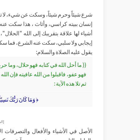
شرع شيئاً وحرم شيئاً، وسكت عن شيء، لا تح
إنسان ببيته كراسي، وأثاث ، هذا سكت ع
أشياء لها علاقة بتقريبك إلى الله "الحلال"،
إيجابي ولا سلبي، سكت عنه الشرع، فما سكت 
يقول عليه الصلاة والسلام:
(( ما أحل الله في كتابه فهو حلال، وما 
فهو عفو، فاقبلوا من الله عافيته فإن الله ل
ثم تلا هذه الآية :
﴿ وَمَا كَانَ رَبُّكَ نَسِيّ
[الب
الأصل في الأشياء والأفعال والتصرفات الإ
بالدليل الثابت، حديث صحيح، آية محكمة