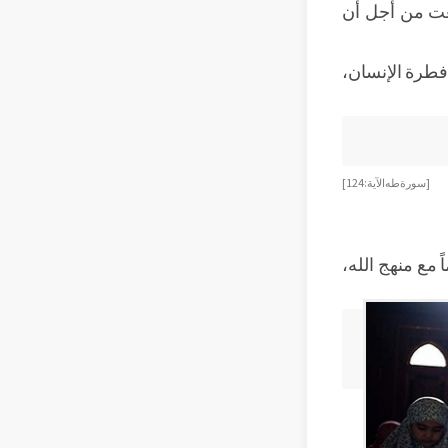
نعت من أجل أن
 فطرة الإنسان،
[ سورة طه الآية: 124 ]
مع منهج الله،