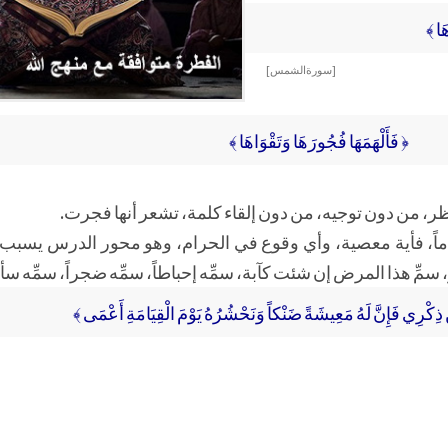
َا ﴾
[ سورة الشمس ]
﴿ فَأَلْهَمَهَا فُجُورَهَا وَتَقْوَاهَا ﴾
ظر، من دون توجيه، من دون إلقاء كلمة، تشعر أنها فجرت.
تاماً، فأية معصية، وأي وقوع في الحرام، وهو محور الدرس يسبب 
ّ هذا المرض إن شئت كآبة، سمِّه إحباطاً، سمِّه ضجراً، سمِّه سأماً،
كْرِي فَإِنَّ لَهُ مَعِيشَةً ضَنْكاً وَنَحْشُرُهُ يَوْمَ الْقِيَامَةِ أَعْمَى ﴾