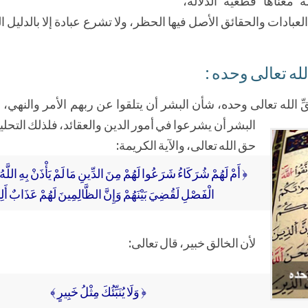
لعبادات والحقائق الأصل فيها الحظر، ولا تشرع عبادة إلا بالدليل 
قِّ الله تعالى وحده، شأن البشر أن يتلقوا عن ربهم الأمر والنهي،
و
البشر أن يشرعوا في أمور الدين والعقائد، فلذلك التحل
حق الله تعالى، والآية الكريمة:
﴿ أَمْ لَهُمْ شُرَكَاءُ شَرَعُوا لَهُمْ مِنَ الدِّينِ مَا لَمْ يَأْذَنْ بِهِ اللَّهُ و
الْفَصْلِ لَقُضِيَ بَيْنَهُمْ وَإِنَّ الظَّالِمِينَ لَهُمْ عَذَابٌ أَلِ
لأن الخالق خبير، قال تعالى:
﴿ وَلَا يُنَبِّئُكَ مِثْلُ خَبِيرٍ ﴾