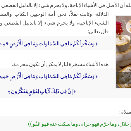
الله أن الأصل في الأشياء الإباحة، ولا يحرم شيء إلا بالدليل القطع
الدلالة، وثابت نقلاً،
نحن أمة الوحيين الكتاب والسن
الشيء الإباحية، ولا يحرم شيء إلا بالدليل القطعي وا
قال تعالى:
﴿ وَسَخَّرَ لَكُمْ مَا فِي السَّمَاوَاتِ وَمَا فِي الْأَرْضِ جَمِيعاً
هذه الأشياء مسخرة لنا , لا يمكن أن تكون محرمة،
﴿ وَسَخَّرَ لَكُمْ مَا فِي السَّمَاوَاتِ وَمَا فِي الْأَرْضِ جَمِيعاً
﴿ إِنَّ فِي ذَلِكَ لَآيَاتٍ لِقَوْمٍ يَتَفَكَّرُونَ ﴾
سلام:
و حلال، وما حرَّم فهو حرام، وما سكت عنه فهو عَفْو ))