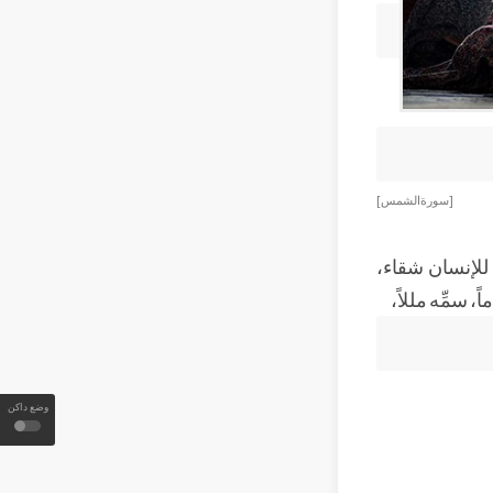
[ سورة الشمس ]
للإنسان شقاء،
 سمِّه مللاً،
وضع داكن