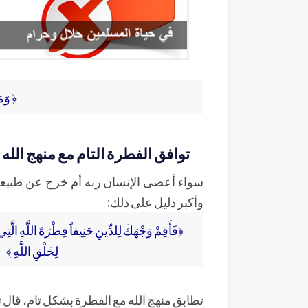
﴿ وَمَ
توافق الفطرة التام مع منهج الله
سواء أعصى الإنسان ربه أم خرج عن طبيعة ف
وأكبر دليل على ذلك:
﴿فَأَقِمْ وَجْهَكَ لِلدِّينِ حَنِيفاً فِطْرَةَ اللَّهِ الَّتِي
لِخَلْقِ اللَّهِ ﴾
تطابق منهج الله مع الفطرة بشكل تام، قال ت