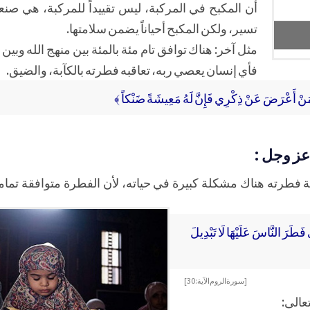
أن المكبح في المركبة، ليس تقييداً للمركبة، هي ص
تسير، ولكن المكبح أحياناً يضمن سلامتها.
مثل آخر: هناك توافق تام مئة بالمئة بين منهج الله وبين
فأي إنسان يعصي ربه، تعاقبه فطرته بالكآبة، والضيق.
نْ أَعْرَضَ عَنْ ذِكْرِي فَإِنَّ لَهُ مَعِيشَةً ضَنْكاً ﴾
 عز وجل :
طرته هناك مشكلة كبيرة في حياته، لأن الفطرة متوافقة تماماً 
 فَطَرَ النَّاسَ عَلَيْهَا لَا تَبْدِيلَ
[ سورة الروم الآية: 30 ]
عالى: