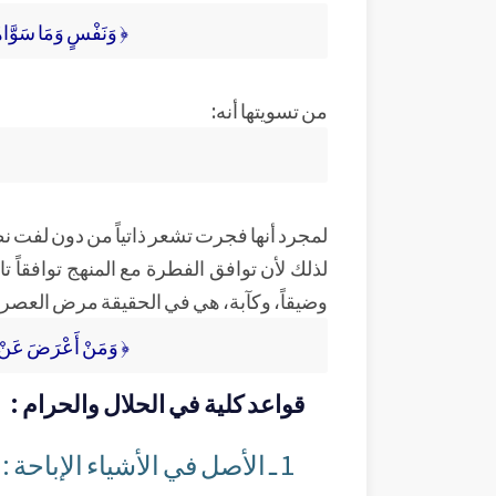
﴿ وَنَفْسٍ وَمَا سَوَّاه
من تسويتها أنه:
لمجرد أنها فجرت تشعر ذاتياً من دون لفت ن
لذلك لأن توافق الفطرة مع المنهج توافقاً 
وضيقاً، وكآبة، هي في الحقيقة مرض العصر، سمِ
﴿ وَمَنْ أَعْرَضَ عَنْ ذِ
قواعد كلية في الحلال والحرام :
1 ـ الأصل في الأشياء الإباحة :