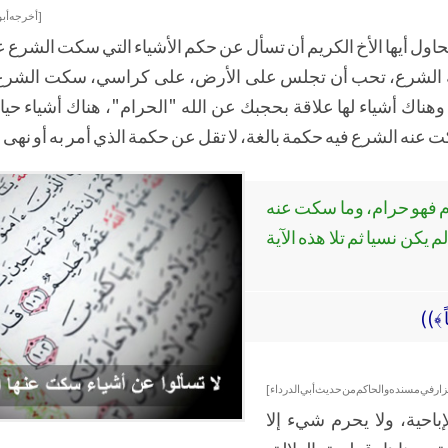
[أخرجه أبو 
اول أيها الأخ الكريم أن تسأل عن حكم الأشياء التي سكت الشرع عن
نه الشرع، تحب أن تجلس على الأرض، على كراسي، سكت الشرع ع
 وهناك أشياء لها علاقة بحجبك عن الله "الحرام"، هناك أشياء حياد
عنه الشرع فيه حكمة بالغة، لا تقل عن حكمة الذي أمر به أو نهى ع
حرم فهو حرام، وما سكت عنه
م يكن نسيا ثم تلا هذه الآية
اً ﴾))
زار في مسنده و الحاكم من حديث أبي الدرداء]
باحية، ولا يحرم شيء إلا
 معناها قطعية الدلالة،