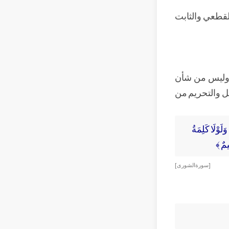
القطعي والثابت
ليس من شأن
يل والتحريم من
َلَوْلَا كَلِمَةُ
يمٌ ﴾
[ سورة الشورى ]