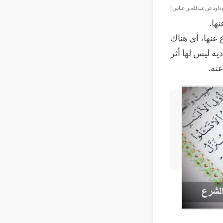
داود عن عبد لله بن عباس ]
ها.
نها، أي هناك
ية ليس لها أثر
نه.