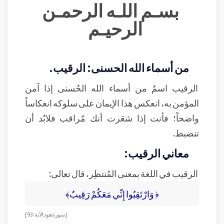
بسـم اللـه الرحمـن
الرحيـم
من أسماء الله الحسنى: الرقيب.
الرقيب اسمٌ من أسماء الله الحُسنى إذا آمن
المؤمن به، انعكس هذا الإيمان على سلوكه انعكاساً
واضحاً؛ فأنت إذا شعَرت أنك مٌراقب فلابٌد أن
تنضبط.
معاني الرقيب:
الرقيب في اللغة بمعنى المُنتظِر، قال تعالى:
﴿ وَارْتَقِبُوا إِنِّي مَعَكُمْ رَقِيبٌ﴾
[ سورة هود الآية: 93]