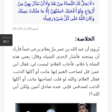
﴿ لَا يَحِلُّ لَكَ النِّسَاءُ مِنْ بَعْدُ وَلَا أَنْ تَبَدَّلَ بِهِنَّ مِنْ
أَزْوَاجٍ وَلَوْ أَعْجَبَكَ حُسْنُهُنَّ إِلَّا مَا مَلَكَتْ يَمِينُكَ
وَكَانَ اللَّهُ عَلَى كُلِّ شَيْءٍ رَقِيباً﴾
[ سورة الأحزاب الآية: 52]
الخلاصة:
وضع داكن
يُروى أن عبد الله بن عمر مرَّ بِغلام يرعى غنماً فأراد
أن يمتحنه فأشار لإحدى الشياه وقال: بِعني هذه
الشاة يا غلام، فأجاب الغلام: ليست لي. فقال ابن
عمر: قل لصاحب الغنم إنها ماتت أو أكلها الذئب،
فقال الغلام: والله لو قلت لصاحبها ماتت أو أكلها
الذئب لصدقني فإني عنده صادق أمين ولكن أين
الله؟!