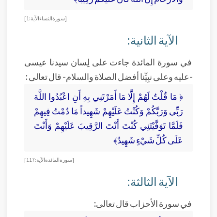
[ سورة النساء الآية: 1]
الآية الثانية:
في سورة المائدة جاءت على لِسان سيدنا عيسى
-عليه وعلى نبِيِّنا أفضل الصلاة والسلام- قال تعالى :
﴿ مَا قُلْتُ لَهُمْ إِلَّا مَا أَمَرْتَنِي بِهِ أَنِ اعْبُدُوا اللَّهَ
رَبِّي وَرَبَّكُمْ وَكُنْتُ عَلَيْهِمْ شَهِيداً مَا دُمْتُ فِيهِمْ
فَلَمَّا تَوَفَّيْتَنِي كُنْتَ أَنْتَ الرَّقِيبَ عَلَيْهِمْ وَأَنْتَ
عَلَى كُلِّ شَيْءٍ شَهِيدٌ﴾
[ سورة المائدة الآية: 117]
الآية الثالثة:
في سورة الأحزاب قال تعالى: