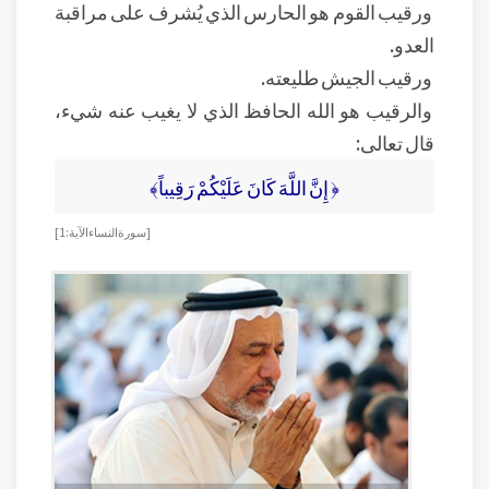
ورقيب القوم هو الحارس الذي يُشرف على مراقبة
العدو.
ورقيب الجيش طليعته.
والرقيب هو الله الحافظ الذي لا يغيب عنه شيء،
قال تعالى:
﴿ إِنَّ اللَّهَ كَانَ عَلَيْكُمْ رَقِيباً﴾
[ سورة النساء الآية: 1]