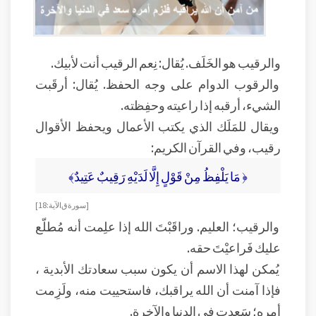
والرقيب هو الخَلَف. يُقال: نِعم الرقيب أنت لأبيك.
والرقوب الدوام على وجه الحفظ. يُقال: أرقَبت
الشيء، أرقبه إذا راعيته وحفِظته.
ويقال للمَلَك الذي يكتب الأعمال ويحفظ الأقوال
رقيب، وفي القرآن الكريم:
﴿ مَا يَلْفِظُ مِنْ قَوْلٍ إِلَّا لَدَيْهِ رَقِيبٌ عَتِيدٌ﴾
[ سورة ق الآية: 18]
والرقيب؛ العليم. وراقَبْتَ الله إذا علِمت أنه مُطلّع
عليك فَراعيْتَ حقه.
يُمكن لهذا الاسم أن يكون سبب سعادتك الأبدية ،
فإذا آمنت أن الله يراقبك، فاستحييت منه، ولَزِمت
أمره؛ سَعِدت في الدنيا والآخرة.