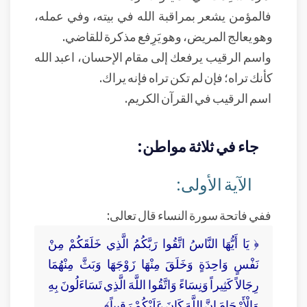
فالمؤمن يشعر بمراقبة الله في بيته، وفي عمله،
وهو يعالج المريض، وهو يَرِفع مذكرة للقاضي.
واسم الرقيب يرفعك إلى مقام الإحسان، اعبد الله
كأنك تراه؛ فإن لم تكن تراه فإنه يراك.
اسم الرقيب في القرآن الكريم.
جاء في ثلاثة مواطن:
الآية الأولى:
ففي فاتحة سورة النساء قال تعالى:
﴿ يَا أَيُّهَا النَّاسُ اتَّقُوا رَبَّكُمُ الَّذِي خَلَقَكُمْ مِنْ
نَفْسٍ وَاحِدَةٍ وَخَلَقَ مِنْهَا زَوْجَهَا وَبَثَّ مِنْهُمَا
رِجَالاً كَثِيراً وَنِسَاءً وَاتَّقُوا اللَّهَ الَّذِي تَسَاءَلُونَ بِهِ
وَالْأَرْحَامَ إِنَّ اللَّهَ كَانَ عَلَيْكُمْ رَقِيباً﴾