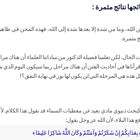
ها نتائج مثمرة :
 من الله، وما من شدة إلا بعدها شدة إلى الله، فهذه المحن في ظاه
ج مثمرة.
لحال، لكن تعلمنا فضيلة الدكتور من ساداتنا العلماء أن هناك م
 وقرأناها في أحاديث الفتن أن هناك مراحل ربما سيكون اليوم الذي 
ل هذه هي المرحلة التي لن يكون لها نور في نهاية النفق؟!
ا كبحث دنيوي مادي بعيد عن معطيات السماء قد نقول هذا الكلام. لأنه 
ع هذا البلاء، لأن الله عز وجل يقول:
ُ بِعَذَابِكُمْ إِنْ شَكَرْتُمْ وَآمَنْتُمْ وَكَانَ اللَّهُ شَاكِرًا عَلِيمًا ﴾