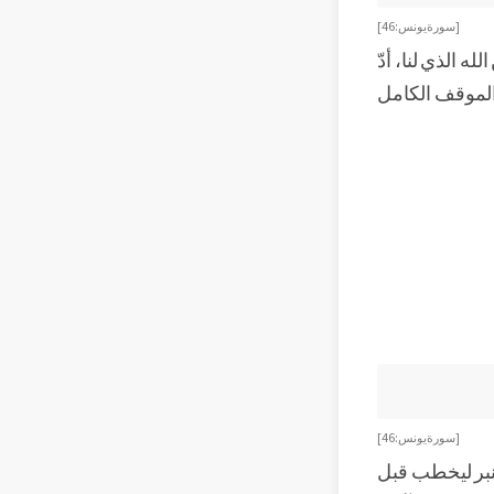
[سورة يونس:46]
ه الذي لنا، أدّ
 الموقف الكامل
[سورة يونس:46]
منبر ليخطب قبل