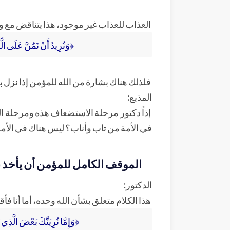
العذاب للعذاب غير موجود، هذا يتناقض مع وج
﴿وَنُرِيدُ أَنْ نَمُنَّ عَلَى الّ
فلذلك هناك بشارة من الله للمؤمن إذا نزل
المذيع:
إذاً دكتور مرحلة الاستضعاف هذه ومرحلة ال
في الأمة من تاب وأناب؟ ليس هناك في الأ
الموقف الكامل للمؤمن أن يأخذ با
الدكتور:
هذا الكلام متعلق بشأن الله وحده، أما أنا ف
﴿وَإِمَّا نُرِيَنَّكَ بَعْضَ الَّذِي ن