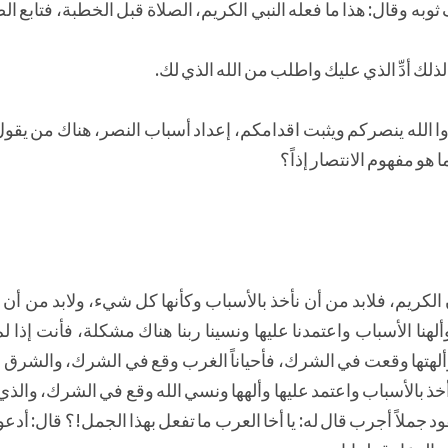
ه وقال: هذا ما فعله النبي الكريم، الصلاة قبل الخطبة، فتابع ال
 لذلك أدِّ الذي عليك واطلب من الله الذي لك.
وا الله ينصركم ويثبت اقدامكم، إعداد أسباب النصر، هناك من يقول: 
 هو مفهوم الانتصار إذاً؟
لكريم، فلابد من أن نأخذ بالأسباب وكأنها كل شيء، ولابد من أن 
ألهنا الأسباب واعتمدنا عليها ونسينا ربنا هناك مشكلة، فأنت إذا لم
وألهتها وقعت في الشرك، فأحياناً الغرب وقع في الشرك، والشرق
خذ بالأسباب واعتمد عليها وألهها ونسي الله وقع في الشرك، والذي ل
د جملاً أجرب قال له: يا أخا العرب ما تفعل بهذا الجمل!؟ قال: أدعو