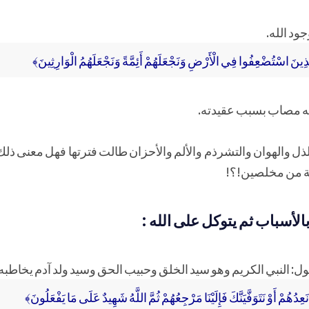
ود الله.
َذِينَ اسْتُضْعِفُوا فِي الْأَرْضِ وَنَجْعَلَهُمْ أَئِمَّةً وَنَجْعَلَهُمُ الْوَارِثِينَ﴾
 به مصاب بسبب عقيدته.
ذل والهوان والتشرذم والألم والأحزان طالت فترتها فهل معنى ذلك
مة من مخلصين!؟!
لأسباب ثم يتوكل على الله :
أقول: النبي الكريم وهو سيد الخلق وحبيب الحق وسيد ولد آدم يخاطبه 
َعِدُهُمْ أَوْ نَتَوَفَّيَنَّكَ فَإِلَيْنَا مَرْجِعُهُمْ ثُمَّ اللَّهُ شَهِيدٌ عَلَى مَا يَفْعَلُونَ﴾