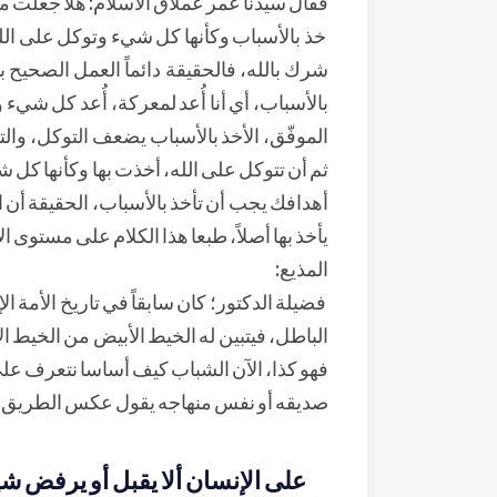
فقال سيدنا عمر عملاق الاسلام: هلا جعلت مع
خذ بالأسباب وكأنها كل شيء وتوكل على الله 
شرك بالله، فالحقيقة دائماً العمل الصحيح ب
بالأسباب، أي أنا أُعد لمعركة، أُعد كل شيء
الموفّق، الأخذ بالأسباب يضعف التوكل، والت
ثم أن تتوكل على الله، أخذت بها وكأنها كل 
أهدافك يجب أن تأخذ بالأسباب، الحقيقة أن ال
يأخذ بها أصلاً، طبعا هذا الكلام على مستوى الأ
المذيع:
فضيلة الدكتور؛ كان سابقاً في تاريخ الأمة
الباطل، فيتبين له الخيط الأبيض من الخيط ال
فهو كذا، الآن الشباب كيف أساسا نتعرف على 
صديقه أو نفس منهاجه يقول عكس الطريق الآ
على الإنسان ألا يقبل أو يرفض شيئاً