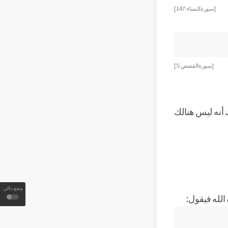
[سورة النساء:147]
[سورة القصص:5]
 أنه ليس هنالك
وضع داكن
الله فيقول: