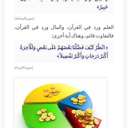
خَبِيرٌ﴾
( سورة المجادلة )
العلم ورد في القرآن، والمال ورد في القرآن،
فالتفاوت قائم، وهناك آية أخرى:
﴿ انْظُرْ كَيْفَ فَضَّلْنَا بَعْضَهُمْ عَلَى بَعْضٍ وَلَلْآخِرَةُ
أَكْبَرُ دَرَجَاتٍ وَأَكْبَرُ تَفْضِيلاً ﴾
( سورة الإسراء)