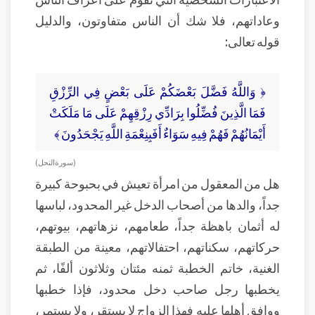
وعاداتهم، فلا شك أن الناس متفاوتون، والدليل
قوله تعالى:
﴿ وَاللَّهُ فَضَّلَ بَعْضَكُمْ عَلَى بَعْضٍ فِي الرِّزْقِ
فَمَا الَّذِينَ فُضِّلُوا بِرَادِّي رِزْقِهِمْ عَلَى مَا مَلَكَتْ
أَيْمَانُهُمْ فَهُمْ فِيهِ سَوَاءٌ أَفَبِنِعْمَةِ اللَّهِ يَجْحَدُونَ ﴾
( سورة النحل )
هل من المعقول من امرأة تعيش في بحبوحة كبيرة
جداً، والدها من أصحاب الدخل غير المحدود، لباسها
له أثمان باهظة جداً، طعامهم، نزهاتهم، بيوتهم،
حركاتهم، سكناتهم، احتفالاتهم، معينة من الطبقة
الغنية، خاتم الخطبة ثمنه مئتان وثلاثون ألفًا، ثم
يخطبها رجل صاحب دخل محدود، فإذا خطبها
ووافق أهلها عليه فهذا الزواج لا يستقر، ولا يستمر،