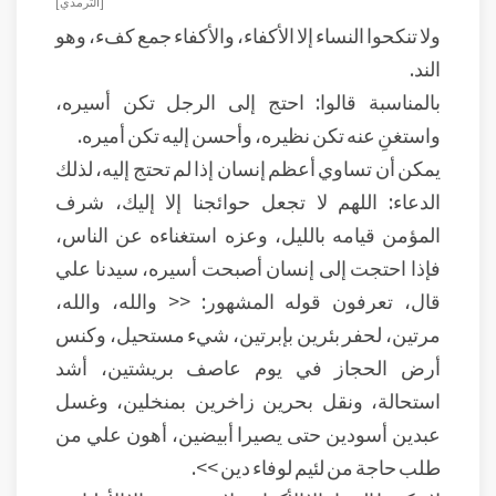
[ الترمذي]
ولا تنكحوا النساء إلا الأكفاء، والأكفاء جمع كفء، وهو
الند.
بالمناسبة قالوا: احتج إلى الرجل تكن أسيره،
واستغنِ عنه تكن نظيره، وأحسن إليه تكن أميره.
يمكن أن تساوي أعظم إنسان إذا لم تحتج إليه، لذلك
الدعاء: اللهم لا تجعل حوائجنا إلا إليك، شرف
المؤمن قيامه بالليل، وعزه استغناءه عن الناس،
فإذا احتجت إلى إنسان أصبحت أسيره، سيدنا علي
قال، تعرفون قوله المشهور: << والله، والله،
مرتين، لحفر بئرين بإبرتين، شيء مستحيل، وكنس
أرض الحجاز في يوم عاصف بريشتين، أشد
استحالة، ونقل بحرين زاخرين بمنخلين، وغسل
عبدين أسودين حتى يصيرا أبيضين، أهون علي من
طلب حاجة من لئيم لوفاء دين >>.