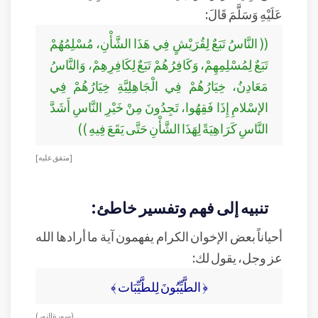
عَلَيْهِ وَسَلَّمَ قَالَ:
(( النَّاسُ تَبَعٌ لِقُرَيْشٍ فِي هَذَا الشَّأْنِ، مُسْلِمُهُمْ
تَبَعٌ لِمُسْلِمِهِمْ، وَكَافِرُهُمْ تَبَعٌ لِكَافِرِهِمْ، وَالنَّاسُ
مَعَادِنُ، خِيَارُهُمْ فِي الْجَاهِلِيَّةِ خِيَارُهُمْ فِي
الإسْلامِ إِذَا فَقِهُوا، تَجِدُونَ مِنْ خَيْرِ النَّاسِ أَشَدَّ
النَّاسِ كَرَاهِيَةً لِهَذَا الشَّأْنِ حَتَّى يَقَعَ فِيهِ ))
[ متفق عليه]
تنبيه إلى فهم وتفسير خاطئ:
أحياناً بعض الإخوان الكرام يفهمون آية ما أرادها الله
عز وجل، يقول لك:
﴿ الطَّيِّبُونَ لِلطَّيِّبَات ﴾
( سورة النور )