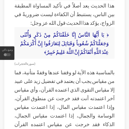
هذا الحديث يعد أصلاً في تأكيد المساواة المطبقة
بين الناس، يستنبط أن الكفاءة ليست ضروريةً في
الزواج، يؤكد هذا الحديث قول الله عز وجل:
﴿ يَا أَيُّهَا النَّاسُ إِنَّا خَلَقْنَاكُمْ مِنْ ذَكَرٍ وَأُنْثَى
وَجَعَلْنَاكُمْ شُعُوباً وَقَبَائِلَ لِتَعَارَفُوا إِنَّ أَكْرَمَكُمْ
وضع داكن
عِنْدَ اللَّهِ أَتْقَاكُمْ إِنَّ اللَّهَ عَلِيمٌ خَبِيرٌ﴾
( سورة الحجرات )
بالمناسبة هذه الآية لو وقفنا عندها وقفةً متأنية، فما
من مقياس يجب أن يعتمد في تفضيل زيد على عبيد
إلا مقياس التقوى الذي اعتمده القرآن، وأي مقياس
آخر اعتمدته أنت فقد خرجت عن منطوق القرآن،
وإذا اعتمدت مقياس المال، إذا اعتمدت مقياس
الوسامة والجمال، إذا اعتمدت مقياس الجمال،
الذكاء فقد خرجت عن مقياس اعتمده القرآن