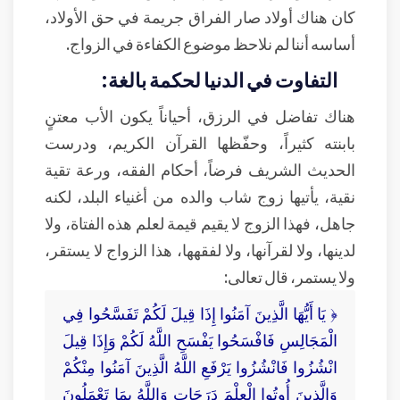
كان هناك أولاد صار الفراق جريمة في حق الأولاد،
أساسه أننا لم نلاحظ موضوع الكفاءة في الزواج.
التفاوت في الدنيا لحكمة بالغة:
هناك تفاضل في الرزق، أحياناً يكون الأب معتنٍ
بابنته كثيراً، وحفّظها القرآن الكريم، ودرست
الحديث الشريف فرضاً، أحكام الفقه، ورعة تقية
نقية، يأتيها زوج شاب والده من أغنياء البلد، لكنه
جاهل، فهذا الزوج لا يقيم قيمة لعلم هذه الفتاة، ولا
لدينها، ولا لقرآنها، ولا لفقهها، هذا الزواج لا يستقر،
ولا يستمر، قال تعالى:
﴿ يَا أَيُّهَا الَّذِينَ آمَنُوا إِذَا قِيلَ لَكُمْ تَفَسَّحُوا فِي
الْمَجَالِسِ فَافْسَحُوا يَفْسَحِ اللَّهُ لَكُمْ وَإِذَا قِيلَ
انْشُزُوا فَانْشُزُوا يَرْفَعِ اللَّهُ الَّذِينَ آمَنُوا مِنْكُمْ
وَالَّذِينَ أُوتُوا الْعِلْمَ دَرَجَاتٍ وَاللَّهُ بِمَا تَعْمَلُونَ