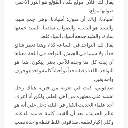
يقال لك: فلان مولع بكذا، المُوَلع هو الثور الأحمر،
صوابها مولع.
أسيادنا، إياك أن تقول: أسيادنا، وهي جمع سيد،
والسيد هو الذئب، والصواب سادتنا، السيد جمعها
سادة، والسّيد جمعه أسياد، أسياد غلط.
يقال لك: التواجد في الساعة كذا، وهذا تعبير شائع
جداً، ولا سيما في الجيش، التواجد في اللغة معناها
أن يبث كل منا وجده للآخر، يعني يبكون، هذا هو
التواجد، اللغة دقيقة جداً، وأحياناً كلمة واحدة وحرف
واحد يغير.
صدقوني، كنت في تعزية من فترة، هناك رجل
اشتبه علي مظهره من أهل العلم، ولكن أنا أعرف
أحد علماء الحديث الكبار في البلد، دخل علي أنه هو
عالم الحديث، بعد أن ألقيت كلمة قدمته للدعاء،
وكلي إكبار لعلمه، صدقوني غلط غلطة واحدة نصب