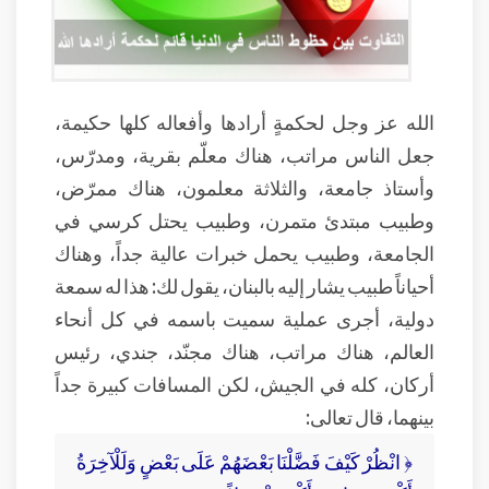
الله عز وجل لحكمةٍ أرادها وأفعاله كلها حكيمة،
جعل الناس مراتب، هناك معلّم بقرية، ومدرّس،
وأستاذ جامعة، والثلاثة معلمون، هناك ممرّض،
وطبيب مبتدئ متمرن، وطبيب يحتل كرسي في
الجامعة، وطبيب يحمل خبرات عالية جداً، وهناك
أحياناً طبيب يشار إليه بالبنان، يقول لك: هذا له سمعة
دولية، أجرى عملية سميت باسمه في كل أنحاء
العالم، هناك مراتب، هناك مجنّد، جندي، رئيس
أركان، كله في الجيش، لكن المسافات كبيرة جداً
بينهما، قال تعالى:
﴿ انْظُرْ كَيْفَ فَضَّلْنَا بَعْضَهُمْ عَلَى بَعْضٍ وَلَلْآخِرَةُ