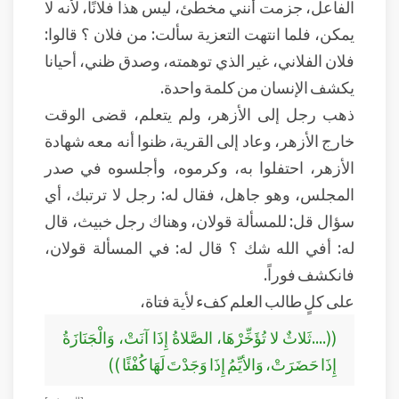
الفاعل، جزمت أنني مخطئ، ليس هذا فلانًا، لأنه لا
يمكن، فلما انتهت التعزية سألت: من فلان ؟ قالوا:
فلان الفلاني، غير الذي توهمته، وصدق ظني، أحيانا
يكشف الإنسان من كلمة واحدة.
ذهب رجل إلى الأزهر، ولم يتعلم، قضى الوقت
خارج الأزهر، وعاد إلى القرية، ظنوا أنه معه شهادة
الأزهر، احتفلوا به، وكرموه، وأجلسوه في صدر
المجلس، وهو جاهل، فقال له: رجل لا ترتبك، أي
سؤال قل: للمسألة قولان، وهناك رجل خبيث، قال
له: أفي الله شك ؟ قال له: في المسألة قولان،
فانكشف فوراً.
على كلٍ طالب العلم كفء لأية فتاة،
((....ثَلاثٌ لا تُؤَخِّرْهَا، الصَّلاةُ إِذَا آنَتْ، وَالْجَنَازَةُ
إِذَا حَضَرَتْ، وَالأيِّمُ إِذَا وَجَدْتَ لَهَا كُفْئًا ))