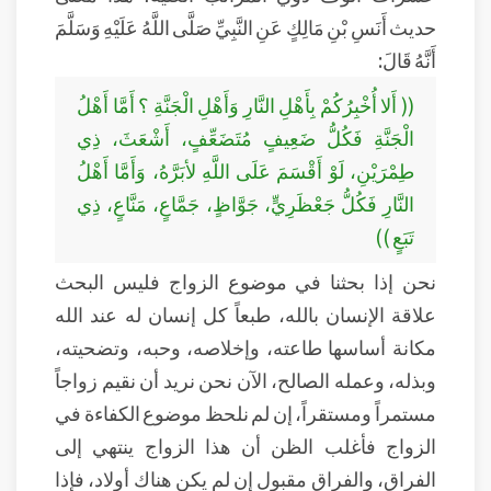
حديث أَنَسِ بْنِ مَالِكٍ عَنِ النَّبِيِّ صَلَّى اللَّهُ عَلَيْهِ وَسَلَّمَ
أَنَّهُ قَالَ:
(( أَلا أُخْبِرُكُمْ بِأَهْلِ النَّارِ وَأَهْلِ الْجَنَّةِ ؟ أَمَّا أَهْلُ
الْجَنَّةِ فَكُلُّ ضَعِيفٍ مُتَضَعِّفٍ، أَشْعَثَ، ذِي
طِمْرَيْنِ، لَوْ أَقْسَمَ عَلَى اللَّهِ لأبَرَّهُ، وَأَمَّا أَهْلُ
النَّارِ فَكُلُّ جَعْظَرِيٍّ، جَوَّاظٍ، جَمَّاعٍ، مَنَّاعٍ، ذِي
تَبَعٍ ))
نحن إذا بحثنا في موضوع الزواج فليس البحث
علاقة الإنسان بالله، طبعاً كل إنسان له عند الله
مكانة أساسها طاعته، وإخلاصه، وحبه، وتضحيته،
وبذله، وعمله الصالح، الآن نحن نريد أن نقيم زواجاً
مستمراً ومستقراً، إن لم نلحظ موضوع الكفاءة في
الزواج فأغلب الظن أن هذا الزواج ينتهي إلى
الفراق، والفراق مقبول إن لم يكن هناك أولاد، فإذا