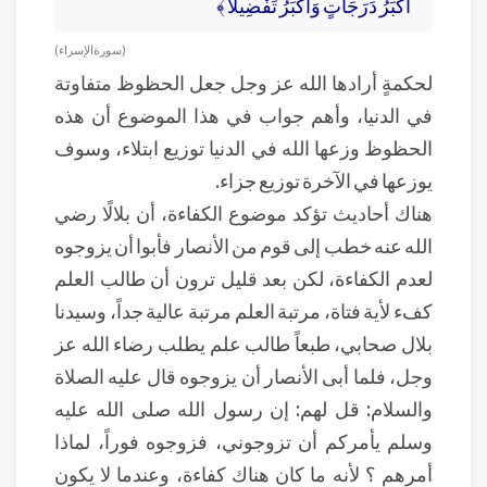
أَكْبَرُ دَرَجَاتٍ وَأَكْبَرُ تَفْضِيلاً ﴾
( سورة الإسراء )
لحكمةٍ أرادها الله عز وجل جعل الحظوظ متفاوتة
في الدنيا، وأهم جواب في هذا الموضوع أن هذه
الحظوظ وزعها الله في الدنيا توزيع ابتلاء، وسوف
يوزعها في الآخرة توزيع جزاء.
هناك أحاديث تؤكد موضوع الكفاءة، أن بلالًا رضي
الله عنه خطب إلى قوم من الأنصار فأبوا أن يزوجوه
لعدم الكفاءة، لكن بعد قليل ترون أن طالب العلم
كفء لأية فتاة، مرتبة العلم مرتبة عالية جداً، وسيدنا
بلال صحابي، طبعاً طالب علم يطلب رضاء الله عز
وجل، فلما أبى الأنصار أن يزوجوه قال عليه الصلاة
والسلام: قل لهم: إن رسول الله صلى الله عليه
وسلم يأمركم أن تزوجوني، فزوجوه فوراً، لماذا
أمرهم ؟ لأنه ما كان هناك كفاءة، وعندما لا يكون