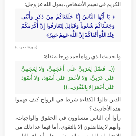
الكريم في تقييم الأشخاص، يقول الله عز وجل:
﴿ يَا أَيُّهَا النَّاسُ إِنَّا خَلَقْنَاكُمْ مِنْ ذَكَرٍ وَأُنْثَى
وَجَعَلْنَاكُمْ شُعُوباً وَقَبَائِلَ لِتَعَارَفُوا إِنَّ أَكْرَمَكُمْ
عِنْدَ اللَّهِ أَتْقَاكُمْ إِنَّ اللَّهَ عَلِيمٌ خَبِيرٌ﴾
( سورة الحجرات )
والحديث الذي رواه أحمد ورجاله ثقاة:
((... فَضْلَ لِعَرَبِيٍّ عَلَى أَعْجَمِيٍّ، وَلا لِعَجَمِيٍّ
عَلَى عَرَبِيٍّ، وَلا لأحْمَرَ عَلَى أَسْوَدَ، وَلا أَسْوَدَ
عَلَى أَحْمَرَ إِلا بِالتَّقْوَى... ))
الذين قالوا: الكفاءة شرط في الزواج كيف فهموا
هذه الأحاديث ؟
رأوا أن الناس متساوون في الحقوق والواجبات،
وأنهم لا يتفاضلون إلا بالتقوى، أما فيما عدا ذلك من
الاعتبارات الشخصية التي تقوم على أعراف الناس