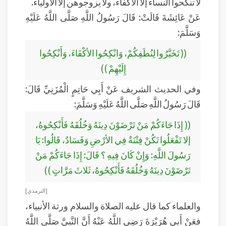
لا تنكحوا النساء إلا الأكفاء، ولا يزوجوهن إلا الأولياء.
عَنْ عَائِشَةَ قَالَتْ: قَالَ رَسُولُ اللَّهِ صَلَّى اللَّهُ عَلَيْهِ
وَسَلَّمَ:
(( تَخَيَّرُوا لِنُطَفِكُمْ، وَانْكِحُوا الأكْفَاءَ، وَأَنْكِحُوا
إِلَيْهِمْ ))
وفي الحديث الشريف عَنْ أَبِي حَاتِمٍ الْمُزَنِيِّ قَالَ:
قَالَ رَسُولُ اللَّهِ صَلَّى اللَّهُ عَلَيْهِ وَسَلَّمَ:
(( إِذَا جَاءَكُمْ مَنْ تَرْضَوْنَ دِينَهُ وَخُلُقَهُ فَأَنْكِحُوهُ،
إلا تَفْعَلُوا تَكُنْ فِتْنَةٌ فِي الأرْضِ وَفَسَادٌ، قَالُوا: يَا
رَسُولَ اللَّهِ: وَإِنْ كَانَ فِيهِ ؟ قَالَ: إِذَا جَاءَكُمْ مَنْ
تَرْضَوْنَ دِينَهُ وَخُلُقَهُ فَأَنْكِحُوهُ، ثَلاثَ مَرَّاتٍ ))
[ الترمذي]
والعلماء كما قال عليه الصلاة والسلام ورثة الأنبياء،
فعَنْ أَبِي هُرَيْرَةَ رَضِي اللَّهُ عَنْهُ أَنَّ النَّبِيَّ صَلَّى اللَّهُ