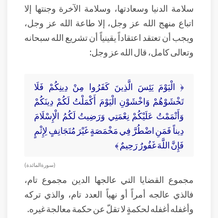
سلامة الدنيا وسعادتها، وسلامة الآخرة وجنتها إلا
اتباع منهج الله عز وجل، إلا طاعة الله عز وجل،
ويجب أن تعتقد اعتقاداً يقينياً أن تشريع الله سبحانه
وتعالى كامل، قال الله عز وجل:
﴿ الْيَوْمَ يَئِسَ الَّذِينَ كَفَرُوا مِنْ دِينِكُمْ فَلَا
تَخْشَوْهُمْ وَاخْشَوْنِ الْيَوْمَ أَكْمَلْتُ لَكُمْ دِينَكُمْ
وَأَتْمَمْتُ عَلَيْكُمْ نِعْمَتِي وَرَضِيتُ لَكُمُ الْإِسْلَامَ
دِيناً فَمَنِ اضْطُرَّ فِي مَخْمَصَةٍ غَيْرَ مُتَجَانِفٍ لِإِثْمٍ
فَإِنَّ اللَّهَ غَفُورٌ رَحِيمٌ ﴾
( سورة المائدة )
مجموع القضايا التي عالجها الدين مجموع تام،
فالذي عالجه أمراً أو نهياً العدد تام، والذي تركه
وأغفله أغفله لحكمةٍ لا تقلّ عن حكمة معالجة غيره.