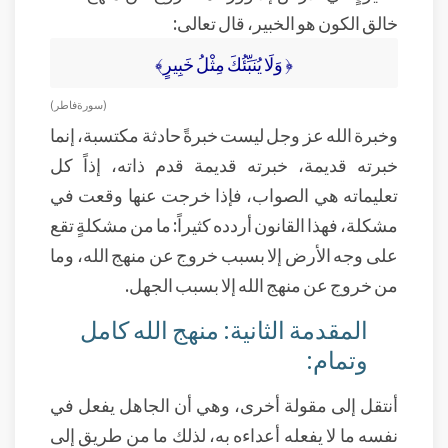
خالق الكون هو الخبير، قال تعالى:
﴿ وَلَا يُنَبِّئُكَ مِثْلُ خَبِيرٍ﴾
( سورة فاطر )
وخبرة الله عز وجل ليست خبرةً حادثة مكتسبة، إنما
خبرته قديمة، خبرته قديمة قدم ذاته، إذاً كل
تعليماته هي الصواب، فإذا خرجت عنها وقعت في
مشكلة، فهذا القانون أردده كثيراً: ما من مشكلةٍ تقع
على وجه الأرض إلا بسبب خروج عن منهج الله، وما
من خروج عن منهج الله إلا بسبب الجهل.
المقدمة الثانية: منهج الله كامل
وتمام:
أنتقل إلى مقولة أخرى، وهي أن الجاهل يفعل في
نفسه ما لا يفعله أعداءه به، لذلك ما من طريق إلى