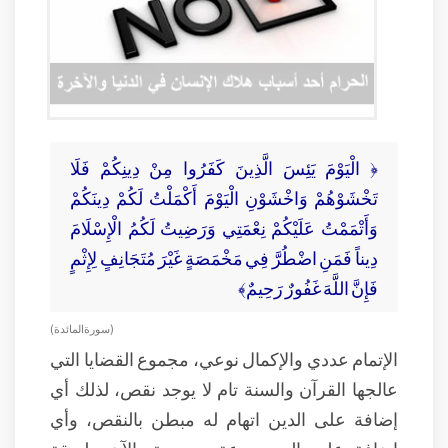
﴿ الْيَوْمَ يَئِسَ الَّذِينَ كَفَرُوا مِنْ دِينِكُمْ فَلَا
تَخْشَوْهُمْ وَاخْشَوْنِ الْيَوْمَ أَكْمَلْتُ لَكُمْ دِينَكُمْ
وَأَتْمَمْتُ عَلَيْكُمْ نِعْمَتِي وَرَضِيتُ لَكُمُ الْإِسْلَامَ
دِيناً فَمَنِ اضْطُرَّ فِي مَخْمَصَةٍ غَيْرَ مُتَجَانِفٍ لِإِثْمٍ
فَإِنَّ اللَّهَ غَفُورٌ رَحِيمٌ﴾
( سورة المائدة )
الإتمام عددي والإكمال نوعي، مجموع القضايا التي
عالجها القرآن والسنة تام لا يوجد نقص، لذلك أي
إضافة على الدين اتهام له مبطن بالنقص، وأي
إضافة على الدين بدعة مردودة، الآن طريقة