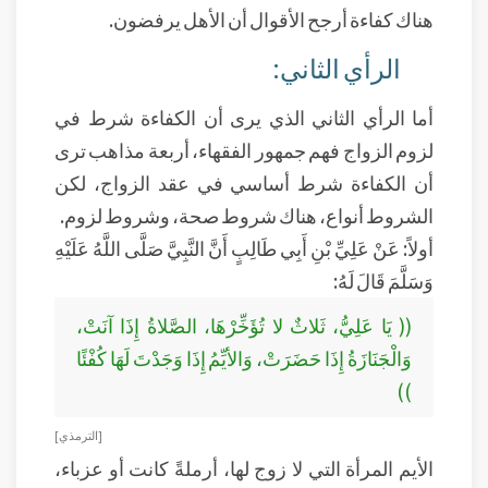
هناك كفاءة أرجح الأقوال أن الأهل يرفضون.
الرأي الثاني:
أما الرأي الثاني الذي يرى أن الكفاءة شرط في
لزوم الزواج فهم جمهور الفقهاء، أربعة مذاهب ترى
أن الكفاءة شرط أساسي في عقد الزواج، لكن
الشروط أنواع، هناك شروط صحة، وشروط لزوم.
أولاً: عَنْ عَلِيِّ بْنِ أَبِي طَالِبٍ أَنَّ النَّبِيَّ صَلَّى اللَّهُ عَلَيْهِ
وَسَلَّمَ قَالَ لَهُ:
(( يَا عَلِيُّ، ثَلاثٌ لا تُؤَخِّرْهَا، الصَّلاةُ إِذَا آنَتْ،
وَالْجَنَازَةُ إِذَا حَضَرَتْ، وَالأيِّمُ إِذَا وَجَدْتَ لَهَا كُفْئًا
))
[ الترمذي]
الأيم المرأة التي لا زوج لها، أرملةً كانت أو عزباء،