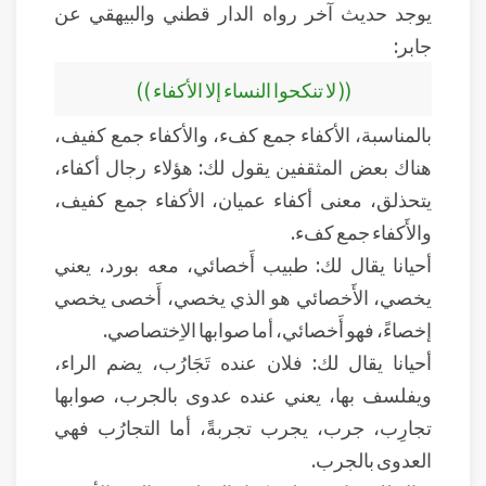
يوجد حديث آخر رواه الدار قطني والبيهقي عن
جابر:
(( لا تنكحوا النساء إلا الأكفاء ))
بالمناسبة، الأكفاء جمع كفء، والأكفاء جمع كفيف،
هناك بعض المثقفين يقول لك: هؤلاء رجال أكفاء،
يتحذلق، معنى أكفاء عميان، الأكفاء جمع كفيف،
والأَكفاء جمع كفء.
أحيانا يقال لك: طبيب أَخصائي، معه بورد، يعني
يخصي، الأَخصائي هو الذي يخصي، أَخصى يخصي
إخصاءً، فهو أَخصائي، أما صوابها الاِختصاصي.
أحيانا يقال لك: فلان عنده تَجَارُب، يضم الراء،
ويفلسف بها، يعني عنده عدوى بالجرب، صوابها
تجارِب، جرب، يجرب تجربةً، أما التجارُب فهي
العدوى بالجرب.