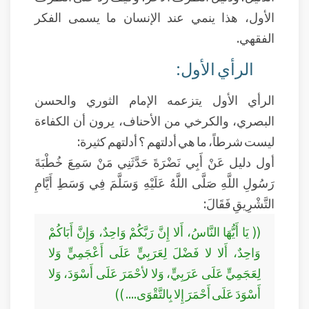
الأول، هذا ينمي عند الإنسان ما يسمى الفكر
الفقهي.
الرأي الأول:
الرأي الأول يتزعمه الإمام الثوري والحسن
البصري، والكرخي من الأحناف، يرون أن الكفاءة
ليست شرطاً، ما هي أدلتهم ؟ أدلتهم كثيرة:
أول دليل عَنْ أَبِي نَضْرَةَ حَدَّثَنِي مَنْ سَمِعَ خُطْبَةَ
رَسُولِ اللَّهِ صَلَّى اللَّهُ عَلَيْهِ وَسَلَّمَ فِي وَسَطِ أَيَّامِ
التَّشْرِيقِ فَقَالَ:
(( يَا أَيُّهَا النَّاسُ، أَلا إِنَّ رَبَّكُمْ وَاحِدٌ، وَإِنَّ أَبَاكُمْ
وَاحِدٌ، أَلا لا فَضْلَ لِعَرَبِيٍّ عَلَى أَعْجَمِيٍّ وَلا
لِعَجَمِيٍّ عَلَى عَرَبِيٍّ، وَلا لأحْمَرَ عَلَى أَسْوَدَ، وَلا
أَسْوَدَ عَلَى أَحْمَرَ إِلا بِالتَّقْوَى.... ))