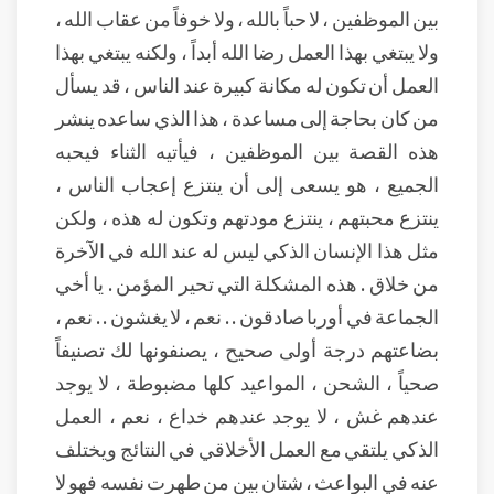
بين الموظفين ، لا حباً بالله ، ولا خوفاً من عقاب الله ،
ولا يبتغي بهذا العمل رضا الله أبداً ، ولكنه يبتغي بهذا
العمل أن تكون له مكانة كبيرة عند الناس ، قد يسأل
من كان بحاجة إلى مساعدة ، هذا الذي ساعده ينشر
هذه القصة بين الموظفين ، فيأتيه الثناء فيحبه
الجميع ، هو يسعى إلى أن ينتزع إعجاب الناس ،
ينتزع محبتهم ، ينتزع مودتهم وتكون له هذه ، ولكن
مثل هذا الإنسان الذكي ليس له عند الله في الآخرة
من خلاق . هذه المشكلة التي تحير المؤمن . يا أخي
الجماعة في أوربا صادقون . . نعم ، لا يغشون . . نعم ،
بضاعتهم درجة أولى صحيح ، يصنفونها لك تصنيفاً
صحياً ، الشحن ، المواعيد كلها مضبوطة ، لا يوجد
عندهم غش ، لا يوجد عندهم خداع ، نعم ، العمل
الذكي يلتقي مع العمل الأخلاقي في النتائج ويختلف
عنه في البواعث ، شتان بين من طهرت نفسه فهو لا