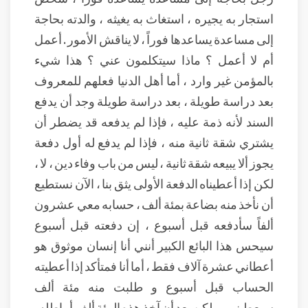
استجار به يجيره ، استغاث به يغيثه ، والدته بحاجة
إلى مساعدة يساعدها فوراً ، لا يناقش الأمور . أعمل
أم لا أعمل ؟ ماذا سيتكلمون عني ؟ هذا شيء
بالمؤمن غير وارد ، أما أهل الدنيا فعلهم للمعروف
بعد دراسة طويلة ، بعد دراسة طويلة وجد أن يدفع
السند لأنه ذمة عليه ، فإذا لم يدفعه قد يضطر أن
يشتري شقة ثانية منه ، فإذا لم يدفع له أول دفعة
يجوز ألا يبيعه شقة ثانية ، ليس من باب وفاء دين ، لا ،
لكن إذا أعطيناه الدفعة الأولى يثق بنا ، الآن نستطيع
أن نأخذ منه بضاعة بمئة ألف ، حسابه معي عشرون
ألفاً سأدفعه قبل أسبوع ، إن دفعته قبل أسبوع
سيحس هذا البائع الكبير أنني أنا إنسان موثوق هو
أعطاني عشرة آلاف فقط ، أما أنا فمتأكد إذا أعطيته
الحساب قبل أسبوع و طلبت منه مئة ألف
سيعطيني ، ولكن بعد أن آخذ هذه المئة ألف أماطله .