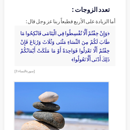
تعدد الزوجات :
أما الزيادة على الأربع فطبعاً ربنا عز وجل قال :
﴿وَإِنْ خِفْتُمْ أَلَّا تُقْسِطُوا فِي الْيَتَامَى فَانْكِحُوا مَا
طَابَ لَكُمْ مِنَ النِّسَاءِ مَثْنَى وَثُلَاثَ وَرُبَاعَ فَإِنْ
خِفْتُمْ أَلَّا تَعْدِلُوا فَوَاحِدَةً أَوْ مَا مَلَكَتْ أَيْمَانُكُمْ
ذَلِكَ أَدْنَى أَلَّا تَعُولُوا﴾
[سورة النساء : 3]