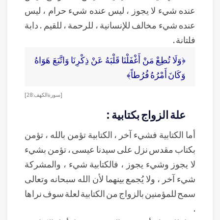
عنده شيء لا يجوز ، ليس عنده شيء حرام ، ليس
عنده شيء مخالف للإنسانية ، للرحمة ، للقيم . دابة
فلتانة .
﴿وَلَا تُطِعْ مَنْ أَغْفَلْنَا قَلْبَهُ عَنْ ذِكْرِنَا وَاتَّبَعَ هَوَاهُ
وَكَانَ أَمْرُهُ فُرُطاً﴾
[سورة الكهف : 28]
علة الزواج بكتابية :
أما الكتابية فشيء آخر ، الكتابية تؤمن بالله ، تؤمن
بكتاب مقدس نزل على سيدنا عيسى ، تؤمن بشيء
لا يجوز وشيء يجوز ، فالكتابية شيء ، والمشركة
شيء آخر ، ولا يُجمع بينهما لأن الله سبحانه وتعالى
سمح للمؤمنين بالزواج من الكتابية لعلة سوف نراها
.