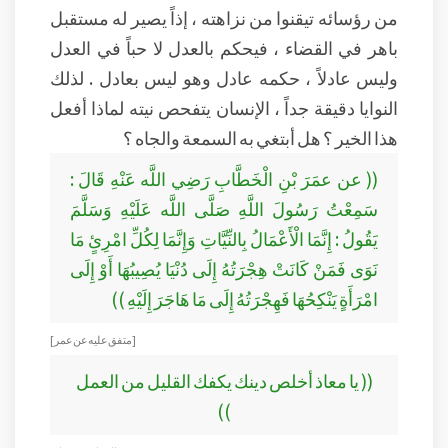
من رؤسائه تيقنوا من نزاهته ، إذاً يصير له مستقبل
باهر في القضاء ، فيحكم بالعدل لا حباً في العدل
وليس عادلاً ، حكمه عادل وهو ليس بعادل . لذلك
النوايا دقيقة جداً ، الإنسان يتفحص نيته لماذا أفعل
هذا الخير ؟ هل أبتغي به السمعة والجاه ؟
(( عن عمَرَ بْنِ الْخَطَّابِ رَضِي اللَّه عَنْهِ قَالَ :
سَمِعْتُ رَسُولَ اللَّهِ صَلَّى اللَّه عَلَيْهِ وَسَلَّمَ
يَقُولُ : إِنَّمَا الْأَعْمَالُ بِالنِّيَّاتِ وَإِنَّمَا لِكُلِّ امْرِئٍ مَا
نَوَى فَمَنْ كَانَتْ هِجْرَتُهُ إِلَى دُنْيَا يُصِيبُهَا أَوْ إِلَى
امْرَأَةٍ يَنْكِحُهَا فَهِجْرَتُهُ إِلَى مَا هَاجَرَ إِلَيْهِ ))
[متفق عليه عن عمر ]
(( يا معاذ أخلص دينك يكفك القليل من العمل
))