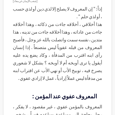
[شعب الإيمان عن معاذ]
إذاً : " إن المعروف لا يصلح إلا لذي دين أو لذي حسب
، أو لذي حلم " .
هذا أخلاقي ، أخلاقه جاءت من ذكائه ، وهذا أخلاقه
جاءت من عاداته ، وهذا أخلاقه جاءت من تدينه ، هذا
متدين ، نفسه سمت واتصلت بالله عز وجل ، فأصبح
المعروف من قبله عفوياً ليس متصنعاً . إذا إنسان
رأى ابنه اقترب من المدفأة ، وكاد يضع يده عليه
أيقول يا ترى أوبخه أم لا أوبخه ؟ بشكل لا شعوري
يصرخ فيه ، توبيخ الأب أو نهي الأب عن اقتراب ابنه
من مدفأة ليس عملاً إرادياً ، عمل لا إرادي عفوي .
المعروف عفوي عند المؤمن :
المعروف بالمؤمن عفوي ، غير مقصود ، لا يفكر ،
رجل بحاجة إلى مساعدة يساعده فوراً ، شخص