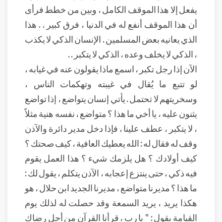
يفعل إلا هذا الموقف الكامل ، وبين من خطط فرأى
أن هذا الموقف أنفع له في الدنيا ، فرق كبير . . هذا
الذي يعانيه بعض المسلمين . الإنسان الذكي لا يكذب
، الذكي لا يخلف وعده ، الذكي لا يتكبر . .
الآن إذا رجل تكبر ، اسمع ماذا يقولون عنه في غيابه ،
لو تتبع ما يُقال في غيبته وتهكمات الناس ،
وسخريتهم لا تحتمل . يأتي إنسان يتواضع ، إذا تواضع
يثنون عليه ، يا أخي ما هذا ؟ متواضع ، نفسه هنية مثلاً
، لا يتكبر ، عطف علينا ، فإذا دخل مدير دائرة والآذن
وقف له فقال له : الله يعطيك العافية ، كيف صحتك ؟
كيف أولادك ؟ هل يلزمك شيء ؟ هذا العمل يقوم
فيه ذكي ، حتى ينتزع إعجابه ، الآذن يتكلم ، يقول لك :
ما هذا ؟ مديرنا متواضع ، مديرنا الجديد ابن حلال ، هو
هكذا يريد ، يريد السمعة وقد حصلت له لذلك يوم
القيامة يقول : " يا رب ، قرأنا القرآن من أجل رضاك