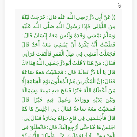
و:
(( عَنْ أَبِي ذَرٍّ رَضِي اللَّه عَنْه قَالَ : خَرَجْتُ لَيْلَةً
مِنَ اللَّيَالِي فَإِذَا رَسُولُ اللَّهِ صَلَّى اللَّه عَلَيْهِ
وَسَلَّمَ يَمْشِي وَحْدَهُ وَلَيْسَ مَعَهُ إِنْسَانٌ قَالَ :
فَظَنَنْتُ أَنَّهُ يَكْرَهُ أَنْ يَمْشِيَ مَعَهُ أَحَدٌ قَالَ
فَجَعَلْتُ أَمْشِي فِي ظِلِّ الْقَمَرِ فَالْتَفَتَ فَرَآنِي
فَقَالَ : مَنْ هَذَا ؟ قُلْتُ أَبُو ذَرٍّ جَعَلَنِي اللَّهُ فِدَاءَكَ
قَالَ يَا أَبَا ذَرٍّ تَعَالَهْ قَالَ : فَمَشَيْتُ مَعَهُ سَاعَةً
فَقَالَ : إِنَّ الْمُكْثِرِينَ هُمُ الْمُقِلُّونَ يَوْمَ الْقِيَامَةِ إِلَّا
مَنْ أَعْطَاهُ اللَّهُ خَيْرًا فَنَفَحَ فِيهِ يَمِينَهُ وَشِمَالَهُ
وَبَيْنَ يَدَيْهِ وَوَرَاءَهُ وَعَمِلَ فِيهِ خَيْرًا قَالَ
فَمَشَيْتُ مَعَهُ سَاعَةً فَقَالَ : لِي اجْلِسْ هَا هُنَا
قَالَ فَأَجْلَسَنِي فِي قَاعٍ حَوْلَهُ حِجَارَةٌ فَقَالَ لِي :
اجْلِسْ هَا هُنَا حَتَّى أَرْجِعَ إِلَيْكَ قَالَ : فَانْطَلَقَ فِي
الْحَرَّةِ حَتَّى لَا أَرَاهُ فَلَبِثَ عَنِّي فَأَطَالَ اللُّبْثَ ثُمَّ