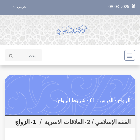
09-08-2026
عربي
الزواج - الدرس : 01 - شروط الزواج.
الفقه الإسلامي / ٠2العلاقات الاسرية
/
٠1الزواج