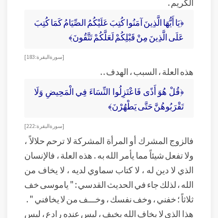
الكريم .
﴿يَا أَيُّهَا الَّذِينَ آمَنُوا كُتِبَ عَلَيْكُمُ الصِّيَامُ كَمَا كُتِبَ
عَلَى الَّذِينَ مِنْ قَبْلِكُمْ لَعَلَّكُمْ تَتَّقُونَ﴾
[سورة البقرة : 183]
هذه العلة ، السبب ، الهدف . .
﴿قُلْ هُوَ أَذًى فَاعْتَزِلُوا النِّسَاءَ فِي الْمَحِيضِ وَلَا
تَقْرَبُوهُنَّ حَتَّى يَطْهُرْنَ﴾
[سورة البقرة : 222]
فالزوج المشرك أو المرأة المشركة لا ترحم حلالاً ،
ولا تفعل شيئاً مما يأمر الله به . هذه العلة ، فالإنسان
الذي لا دين له ، لا كتاب سماوي لديه ، لا يخاف من
الله ، لذلك جاء في الحديث القدسي : " ياموسى خف
ثلاثاً ؛ خفني ، وخف نفسك ، وخـــف من لا يخافني " .
هذا الذي لا يخاف الله يخيف ، ليس عنده رادع ، ليس