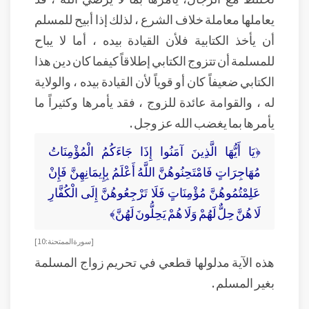
يعاملها معاملة خلاف الشرع ، لذلك إذا أبيح للمسلم
أن يأخذ الكتابية فلأن القيادة بيده ، أما لا يباح
للمسلمة أن تتزوج الكتابي إطلاقاً كيفما كان دين هذا
الكتابي ضعيفاً كان أو قوياً لأن القيادة بيده ، والولاية
له ، والقوامة عائدة للزوج ، فقد يأمرها وكثيراً ما
يأمرها بما يغضب الله عز وجل .
﴿يَا أَيُّهَا الَّذِينَ آمَنُوا إِذَا جَاءَكُمُ الْمُؤْمِنَاتُ
مُهَاجِرَاتٍ فَامْتَحِنُوهُنَّ اللَّهُ أَعْلَمُ بِإِيمَانِهِنَّ فَإِنْ
عَلِمْتُمُوهُنَّ مُؤْمِنَاتٍ فَلَا تَرْجِعُوهُنَّ إِلَى الْكُفَّارِ
لَا هُنَّ حِلٌّ لَهُمْ وَلَا هُمْ يَحِلُّونَ لَهُنَّ﴾
[سورة الممتحنة :10]
هذه الآية مدلولها قطعي في تحريم زواج المسلمة
بغير المسلم .