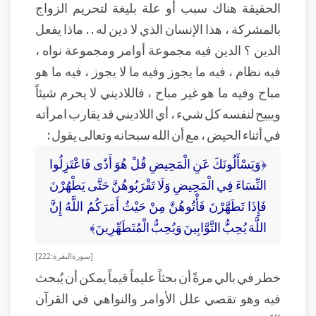
الحقيقة هناك سبب أو علة بليغة لتحريم الزواج
بالمشركة ، هذا الإنسان الذي لا دين له . . ماذا يفعل
الدين ؟ الدين فيه مجموعة أوامر ومجموعة نواه ،
فيه نظام ، فيه ما يجوز وفيه ما لا يجوز ، فيه ما هو
مباح وفيه ما هو غير مباح ، فاللاديني لا يحرم شيئاً
ويبيح لنفسه كل شيء ، أي اللاديني قد يقارب امرأته
في أثناء الحيض ، مع أن الله سبحانه وتعالى يقول :
﴿وَيَسْأَلُونَكَ عَنِ الْمَحِيضِ قُلْ هُوَ أَذًى فَاعْتَزِلُوا
النِّسَاءَ فِي الْمَحِيضِ وَلَا تَقْرَبُوهُنَّ حَتَّى يَطْهُرْنَ
فَإِذَا تَطَهَّرْنَ فَأْتُوهُنَّ مِنْ حَيْثُ أَمَرَكُمُ اللَّهُ إِنَّ
اللَّهَ يُحِبُّ التَّوَّابِينَ وَيُحِبُّ الْمُتَطَهِّرِينَ﴾
[سورة البقرة : 222]
خطر في بالي مرةً أن بحثاً عليماً قيماً يمكن أن يُبحث
فيه وهو تقصي علل الأوامر والنواهي في القرآن