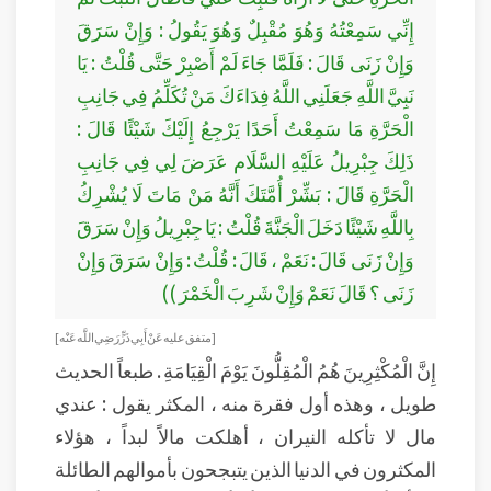
إِنِّي سَمِعْتُهُ وَهُوَ مُقْبِلٌ وَهُوَ يَقُولُ : وَإِنْ سَرَقَ
وَإِنْ زَنَى قَالَ : فَلَمَّا جَاءَ لَمْ أَصْبِرْ حَتَّى قُلْتُ : يَا
نَبِيَّ اللَّهِ جَعَلَنِي اللَّهُ فِدَاءَكَ مَنْ تُكَلِّمُ فِي جَانِبِ
الْحَرَّةِ مَا سَمِعْتُ أَحَدًا يَرْجِعُ إِلَيْكَ شَيْئًا قَالَ :
ذَلِكَ جِبْرِيلُ عَلَيْهِ السَّلَام عَرَضَ لِي فِي جَانِبِ
الْحَرَّةِ قَالَ : بَشِّرْ أُمَّتَكَ أَنَّهُ مَنْ مَاتَ لَا يُشْرِكُ
بِاللَّهِ شَيْئًا دَخَلَ الْجَنَّةَ قُلْتُ : يَا جِبْرِيلُ وَإِنْ سَرَقَ
وَإِنْ زَنَى قَالَ : نَعَمْ ، قَالَ : قُلْتُ : وَإِنْ سَرَقَ وَإِنْ
زَنَى ؟ قَالَ نَعَمْ وَإِنْ شَرِبَ الْخَمْرَ ))
[متفق عليه عَنْ أَبِي ذَرٍّ رَضِي اللَّه عَنْه]
إِنَّ الْمُكْثِرِينَ هُمُ الْمُقِلُّونَ يَوْمَ الْقِيَامَةِ . طبعاً الحديث
طويل ، وهذه أول فقرة منه ، المكثر يقول : عندي
مال لا تأكله النيران ، أهلكت مالاً لبداً ، هؤلاء
المكثرون في الدنيا الذين يتبجحون بأموالهم الطائلة