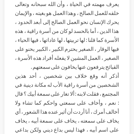
يعرف مهمته في الحياة ، وأن الله سبحانه وتعالى
خلقه للعمل الصالح ، وهذا العمل هو بغيته ، والإيمان
يحرك الإنسان نحو العمل الصالح إلى أبعد الحدود ،
هذا الدين ، أما بالحسد لو كان من أسرة راقية ، هذه
الأسرة كما قلنا : لها تربيتها ، لها عاداتها ، فيها الحياء ،
فيها الوقار ، الصغير يحترم الكبير ، الكبير يحنو على
الصغير ، العمل المشين لا يفعله أفراد هذه الأسرة ،
القبائح يترفعون عنها يخافون على سمعتهم .
أذكر أنه وقع خلاف بين شخصين ، أحد هذين
الشخصين من أسرة راقية الأب له مكانة دينية في
المجتمع ، فقلت لابنه : ألا تغار على سمعة أبيك ؟ قال
: نعم ، وأخاف على سمعتي واحكم كما تشاء ولا
أخالف أمرك ، أنا أردت أن أثير عنده هذا الشعور ، أي
يخاف على سمعته ، يخاف على سمعة أبيه ، يخاف
على اسم أبيه ، فهذا ليس بداع ديني ولكن بداعي