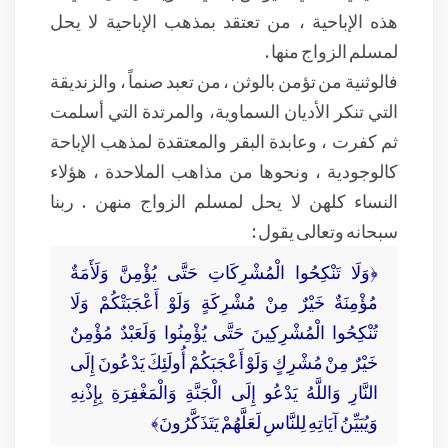
هذه الإباحية ، من تعتقد بمذهب الإباحية لا يحل
لمسلم الزواج منها .
فالوثنية من تؤمن بالوثن ، من تعبد صنماً ، والزنديقة
التي تنكر الأديان السماوية، والمرتدة التي أسلمت
ثم كفرت ، وعابدة البقر والمعتقدة لمذهب الإباحة
كالوجودية ، ونحوها من مذاهب الملاحدة ، هؤلاء
النساء كلهن لا يحل لمسلم الزواج منهن . ربنا
سبحانه وتعالى يقول :
﴿وَلَا تَنْكِحُوا الْمُشْرِكَاتِ حَتَّى يُؤْمِنَّ وَلَأَمَةٌ
مُؤْمِنَةٌ خَيْرٌ مِنْ مُشْرِكَةٍ وَلَوْ أَعْجَبَتْكُمْ وَلَا
تُنْكِحُوا الْمُشْرِكِينَ حَتَّى يُؤْمِنُوا وَلَعَبْدٌ مُؤْمِنٌ
خَيْرٌ مِنْ مُشْرِكٍ وَلَوْ أَعْجَبَكُمْ أُولَئِكَ يَدْعُونَ إِلَى
النَّارِ وَاللَّهُ يَدْعُو إِلَى الْجَنَّةِ وَالْمَغْفِرَةِ بِإِذْنِهِ
وَيُبَيِّنُ آيَاتِهِ لِلنَّاسِ لَعَلَّهُمْ يَتَذَكَّرُونَ﴾