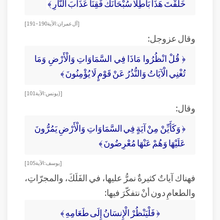
خَلَقْتَ هَذَا بَاطِلًا سُبْحَانَكَ فَقِنَا عَذَابَ النَّارِ ﴾
[ آل عمران: الآية 190 – 191]
وقال عزوجل:
﴿ قُلْ انْظُرُوا مَاذَا فِي السَّمَاوَاتِ وَالْأَرْضِ وَمَا
تُغْنِي الْآيَاتُ وَالنُّذُرُ عَنْ قَوْمٍ لَا يُؤْمِنُونَ ﴾
[ ( يونس: الآية 101]
وقال:
﴿ وَكَأَيِّنْ مِنْ آيَةٍ فِي السَّمَاوَاتِ وَالْأَرْضِ يَمُرُّونَ
عَلَيْهَا وَهُمْ عَنْهَا مُعْرِضُونَ ﴾
[ يوسف: الآية 105 ]
فهناك آياتٌ كثيرةٌ نمرُّ عليها، في الفَلَكَ، والمجرّاتِ،
والطعامِ دون أنْ نتفكّرَ فيها:
﴿ فَلْيَنْظُرْ الْإِنسَانُ إِلَى طَعَامِهِ ﴾