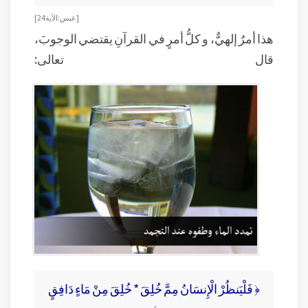
[ عبس: الآية 24 ]
هذا أمرٌ إلهيٌّ، و كلُّ أمرٍ في القرآنِ يقتضي الوجوبَ،
قال تعالى:
﴿ فَلْيَنظُرْ الْإِنسَانُ مِمَّ خُلِقَ * خُلِقَ مِنْ مَاءٍ دَافِقٍ