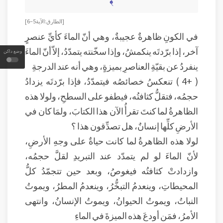
﴾
[ الطارق: الآية 5 – 6 ]
في الكونِ ظاهرةٌ عجيبةٌ، وهي أنّ الماءَ كأيِّ عنصرٍ
آخر، إذا برّدتَه ينكمشُ، وإذا سخّنته يتمدّدُ، إلاّ أنّ الماءَ
وضع داكن
ينفردُ عن بقيّةِ العناصرِ بميزةٍ، وهي أنه عند الدرجةِ
( +4 ) تنعكسُ خصائصُه فيتمدّدُ، فإذا برّدتَه يزدادُ
حجمُه، فتقلُّ كثافتُه، فيطفو على السطحِ، ولولا هذه
الظاهرةُ لما كنتَ تقرأُ الآن هذا الكتابَ، ولمَا كان في
الأرضِ كلِّها إنسانٌ، هل تصدِّقون هذا ؟
لولا هذه الظاهرةُ لما كانت حياةٌ على وجهِ الأرضِ،
لأنّ الماءَ لو لم يتمدّد عند التبريدِ لقلَّ حجمُه،
وازدادتْ كثافتُه فيغوصُ، وبعد حين تتجمّدُ كلُّ
المحيطاتِ، وينعدمُ التبخُّرُ، وينعدمُ المطرُ، ويموتُ
النباتُ، ويموتُ الحيوانُ، ويموتُ الإنسانُ، وانتهى
الأمرُ، فمَن أودعَ هذه الميزةَ في الماءِ