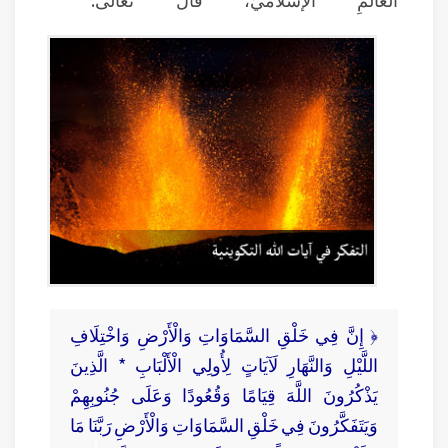
﴿ إِنَّ فِي خَلْقِ السَّمَاوَاتِ وَالْأَرْضِ وَاخْتِلَافِ
اللَّيْلِ وَالنَّهَارِ لَآيَاتٍ لِأُولِي الْأَلْبَابِ * الَّذِينَ
يَذْكُرُونَ اللَّهَ قِيَامًا وَقُعُودًا وَعَلَى جُنُوبِهِمْ
وَيَتَفَكَّرُونَ فِي خَلْقِ السَّمَاوَاتِ وَالْأَرْضِ رَبَّنَا مَا