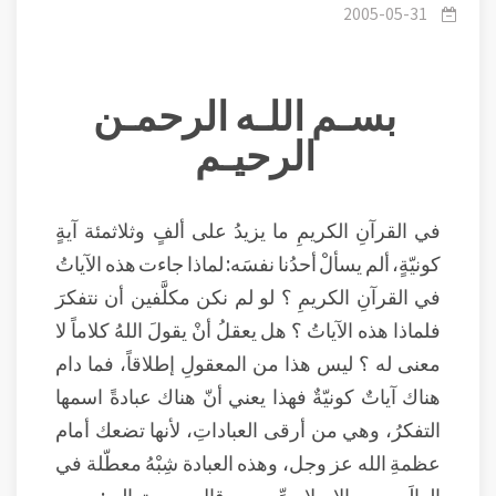
1 - الكون
2005-05-31
بسـم اللـه الرحمـن
الرحيـم
في القرآنِ الكريمِ ما يزيدُ على ألفٍ وثلاثمئة آيةٍ
كونيّةٍ، ألم يسألْ أحدُنا نفسَه: لماذا جاءت هذه الآياتُ
في القرآنِ الكريمِ ؟ لو لم نكن مكلَّفين أن نتفكرَ
فلماذا هذه الآياتُ ؟ هل يعقلُ أنْ يقولَ اللهُ كلاماً لا
معنى له ؟ ليس هذا من المعقولِ إطلاقاً، فما دام
هناك آياتٌ كونيّةٌ فهذا يعني أنّ هناك عبادةً اسمها
التفكرُ، وهي من أرقى العباداتِ، لأنها تضعك أمام
عظمةِ الله عز وجل، وهذه العبادة شِبْهُ معطّلة في
العالَمِ الإسلاميِّ، قال تعالى: