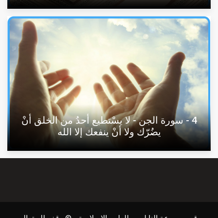
4 - سورة الجن - لا يسْتطيع أحدُ من الخلق أنْ
يضُرّك ولا أنْ ينفعك إلا الله
موقع موسوعة النابلسي للعلوم الإسلامية - © وقف لله تعالى -