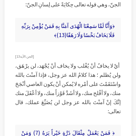
الجنّ، وهي قوله تعالى حِكايَةً على لِسانِ الجنّ:
﴿وَأَنَّا لَمَّا سَمِعْنَا الْهُدَى آمَنَّا بِهِ فَمَنْ يُؤْمِنْ بِرَبِّهِ
فَلَا يَخَافُ بَخْسًا وَلَا رَهَقًا(13)﴾
[ الجن: الآية 13 ]
أيْ لا يخافُ أنْ يُغْلب ولا يخاف أنْ يُجْهَد، لن يرْهَق،
ولن يُظلم ؛ هذا كلامُ الله عز وجل، فإذا آمنْتَ بالله
واسْتَقَمْتَ على أمْره لا يُمكن أنْ يكون العاصي أنْجَحَ
منك، ولا أفْلح منك، ولا أشَدَّ فَوْزاً منك، ولا أعْقَلَ منك
إنَّكَ إنْ آمنْتَ بالله عز وجل لن يُضَيِّعَ عملك، قال
تعالى:
﴿ فَمَنْ يَعْمَلْ مِثْقَالَ ذَرَّةٍ خَيْراً يَرَهُ (7) وَمَنْ