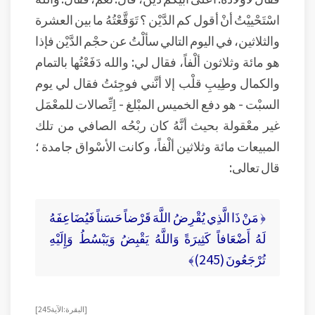
اسْتَحْييْتُ أنْ أقول كم الدَّيْن ؟‍ تَوَقَّعْتُهُ ما بين العشرة
والثلاثين، في اليوم التالي سألْتُ عن حجْم الدَّيْن فإذا
هو مائة وثلاثون ألْفاً، فقال لي: والله دَفَعْتُها بالتمام
والكمال وطِيبِ قلْب إلا أنَّني فوجِئتُ فقال لي يوم
السبْت - هو دفع الخميس المبْلغ - اِتِّصالات للمعْمَل
غير معْقولة بحيث أنَّهُ كان ربْحُه الصافي من تلك
المبيعات مائة وثلاثين ألْفاً، وكانت الأسْواق جامدة ؛
قال تعالى:
﴿ مَنْ ذَا الَّذِي يُقْرِضُ اللَّهَ قَرْضاً حَسَناً فَيُضَاعِفَهُ
لَهُ أَضْعَافاً كَثِيرَةً وَاللَّهُ يَقْبِضُ وَيَبْسُطُ وَإِلَيْهِ
تُرْجَعُونَ (245)﴾
[ البقرة: الآية 245 ]