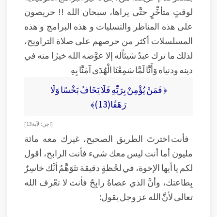
لوقتٍ متأخِّرٍ حتَّى يراها، سبحان الله !! حريصون
على هذه المناظر والتسليات و هذه البرامج و هذه
المسلسلات أكثر من حرصهم على صلاة التراويح،
لذلك ما ترك عبدٌ شيئاًله إلا عوَّضه الله خيرًا منه في
دينه ودنياه وَأَنَّا لَمَّا سَمِعْنَا الْهُدَى آمَنَّا بِهِ
﴿ فَمَنْ يُؤْمِنْ بِرَبِّهِ فَلَا يَخَافُ بَخْسًا وَلَا
رَهَقًا(13)﴾
[ اجن: الآية 13 ]
فأنت اخترتَ الطريق الصحيح، غيرك معه مائة
مليون أما أنت ليس معك شيء فأنت الرابح، أقول
لكم يا أيها الإخوة، في لحْظةٍ دقيقة تتَوَهَّمُ أنَّك خاسِرٌ
بِطاعتك، وأنَّ الذي عصاهُ رابِحٌ فأنت لا تعْرف الله
تعالى لأنَّ الله عز وجل يقول: