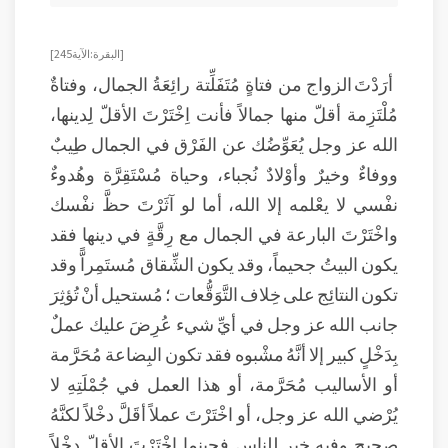
[ البقرة: الآية 245 ]
أرَدْتَ الزواج من فتاةٍ مُتَفَلِّتة رائِعَةُ الجمال، وفتاةٌ
مُلْتَزِمة أقلّ منها جمالاً فأنت اِخْتَرْتَ الأقلّ لِدينها،
الله عز وجل يُعَوِّضُك عن الفَرْق في الجمال طِيبٌ
ووفاءٌ وخيرٌ وأوْلادٌ نُجباء، وحياة مُسْتَقِرَّة وهُدوءٌ
نفْسي لا يعْلمه إلا الله، أما لو آثَرْتَ حظَّ نفْسك
واخْتَرْتَ البارعة في الجمال مع رِقَّةٍ في دينها فقد
يكون البيتُ جحيماً، وقد يكون الشِّقاق مُستَمِراًّ وقد
تكون النتائِج على خِلاف التَّوَقُّعات ؛ مُستحيل أنْ تُؤثِرَ
جانب الله عز وجل في أيِّ شيء عُرِضَ عليك عملٌ
بِدَخْلٍ كبير إلا أنَّهُ مشْبوه فقد تكون البِضاعة مُحَرَّمة
أو الأساليب مُحَرَّمة، أو هذا العمل في جُمْلَتِهِ لا
يُرْضي الله عز وجل، أو اخْتَرْتَ عملاً أقَلَّ دخْلاً لكنَّهُ
صحيح وفيه خير للناس فحينما اخْتَرْتَ الأقلّ دخْلاً