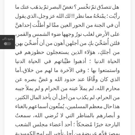
هل تتصدّق ثمّ تخْسر ؟ تغضّ البصر ثمّ يذهَب عنك ما
رأيْت ؛ يمْنحُهُ مما نظر ‍‍!! لك الله عز وجل،الذي يقول
أن في الجنة من الحور العين ممَّا لو أطلَّت إحداهنَّ
على الأرض لغلب نورُ وجهها ضوء الشمس والقمر،
وضع داكن
فلئن أُضَحِّيَ بكِ من أجلهن أهون من أن أُضحِّيَ بهن
من أجلكِ، هؤلاء الذين يستعجلون حظوزهم في
الحياة الدنيا ؛ أذهبوا طيِّباتهم في الحياة الدنيا
واستمتعوا بها ؛ وفي الآخرة ما لهم من خلاق،أما
الذي كان وقَّافًا عند حدود الله و غضَّ بصره عن
محارم الله، لم يملأ عينه من الحرام و لم يملأ جيبه
من الحرام، لم يكذب من أجل أن يأخذ المال الكثير،
هذا حال معظم المسلمين، يُمتِّعون أسماعهم بالغناء
و أبصارهم بالمناظر التي لا تُرضي الله، سمعتُ
البارحة خبرًا مُضحكاً ؛ أحد أعضاء مجلس الشعب
بمصرَ قدَّم عريضة من أجل تأخير البرامج الكوميدية