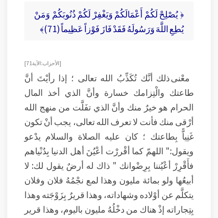
﴿ يُصْلِحْ لَكُمْ أَعْمَالَكُمْ وَيَغْفِرْ لَكُمْ ذُنُوبَكُمْ وَمَنْ
يُطِعِ اللَّهَ وَرَسُولَهُ فَقَدْ فَازَ فَوْزاً عَظِيماً (71)﴾
[ الأحزاب: الآية 71 ]
معْنى ذلك أنَّك تُكَذِّبُ الله تعالى ؛ إذا رأيْتَ أنَّ
طاعتك والْتِزامك خسارة وأنَّ الذي أخذ المال
الحرام هو خيرٌ منك وأنَّ الذي تفَلَّت من منهج الله
أرْقى منك فأنت لا تعرف الله تعالى، يجب أنْ تكون
غَنِياًّ بِطاعتك ؛ كان عليه الصلاة والسلام يدْعو
ويقول:" اللهمّ كما أقْررْت أعْيُنَ أهل الدنيا بِدُنْياهم
فأَقْرِرْ أعْيُننا بِرِضْوانك " ذاك له أرضٌ يقول لك: لا
أبيعُها ولو بمائة مليون وهذا لمع نجْمُهُ فلان وفلان
يتكلَّم عن أوْلاده وشهاداته، وهذا قريرٌ بِزَوْجَته وهذا
بِتِجاراته إذْ هناك من دخْلُهُ مليون باليوم، وهذا قرير