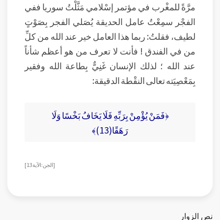
مرَّةً للمغْرب في مؤتمر إسْلامي مَثَّلْتُ سوريا ففي
الفجْر سمِعْتُ عامل الحديقة يُصَلي الفجر بِصَوْتٍ
لطيف، فقلتُ: ربما هذا العامل خير عند الله من كلِّ
من في الفندق ! فأنت لا تعرف من هو أعظم شأناً
عند الله ؛ لذلك الإنسان غَنِيٌّ بِطاعة الله وفقير
بِمَعْصِيَته تعالى النقْطة الدقيقة:
﴿فَمَنْ يُؤْمِنْ بِرَبِّهِ فَلَا يَخَافُ بَخْسًا وَلَا
رَهَقًا(13)﴾
[ الجن: الآية 13 ]
نص الزوار