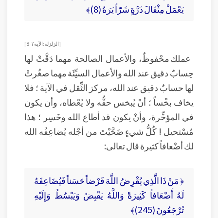
يَعْمَلْ مِثْقَالَ ذَرَّةٍ شَرّاً يَرَهُ (8)﴾
[ الزلزلة: الآية 7-8 ]
عملك محْفوظٌ، والأعمال الصالحة مهما دَقَّتْ لها
حِسابٌ دقيق عند الله والأعمال السيِّئَة مهما صغُرتْ
لها حسابٌ دقيق عند الله، مركز الثِّقل في الآية ؛ فلا
يخاف بخْساً ؛ أنْ يُبخس حقُّه ولا يُعْطاه، وأن يكون
في المؤخِّرة، وأنْ يكون قد أطاع الله وخَسِر ؛ هذا
مُسْتحيل ! كُلُّ شيءٍ ضَحَّيْتَ من أجْله يُضاعِفُه الله
لك أضْعافاً كثيرة قال تعالى:
﴿ مَنْ ذَا الَّذِي يُقْرِضُ اللَّهَ قَرْضاً حَسَناً فَيُضَاعِفَهُ
لَهُ أَضْعَافاً كَثِيرَةً وَاللَّهُ يَقْبِضُ وَيَبْسُطُ وَإِلَيْهِ
تُرْجَعُونَ (245)﴾