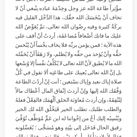
مؤْثِراً طاعة الله عز وجل وخِدْمَةَ عباده ينْبغي أنْ لا
تخاف أنْ يبْخَسَكَ الله حقَّك، هذا الدَّخْل القليل فيه
بركَةٌ كثيرة وفيه رِضْوان الله تعالى، ثمَّ يُعَوِّضُ الله
عليك ما فاتك أضْعافاً مُضاعَفَة، أردتُ أنْ أقف على
هذه الآية ؛ فمن يؤمن بربِّه فلا يخاف بخْساً أنْ يُبْخسَ
حقُّه وأنْ يُؤخذ من حقِّه ولا يُظلم، ولا رَهَقَاً أنْ يُحَمِّله
الله ما لا يُطيق لأنَّ الله تعالى لا يُكَلِّفُ نفْساً إلا وُسْعها
بل إنَّ الله تعالى يُعينك على طاعَتِه ألا تقول في كُلِّ
صلاة إياك نعبد وإياك نسْتعين ؛ أنت إنْ أردْتَ الطاعة
وَفَّقَك الله إليها وإنْ أردتَ إنْفاق المال أعْطاك مالاً
لِتُنْفِقَهُ، وإن أردتَ مُعاوَنَة الخلق ألْهَمَك فالفِعْلُ فعلهُ
والطلب طلبك، تطلب الخير فَيَخْلُق الله لك الخير
ويُنْسِبُه إليك أخٌ من إخْواننا له ابن عَمٍّ مُوَظَّف تُوُفِّيَ
رقيق الحال فَدَخَل إلى بيْتِهِ وهو مُسَجًّى ؛ يُغَسِّلونه
فقال لأولاده: أَعَلى أبيكم دَيْن، قال: نعم، فقال: والله