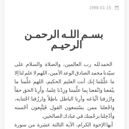
على أمر الله
1998-01-15
بسـم اللـه الرحمـن
الرحيـم
الحمد لله رب العالمين، والصلاة والسلام على
سيّدنا محمد الصادق الوعد الأمين، اللهم لا علم لنا إلا
ما علَّمْتنا إنك أنت العليم الحكيم، اللهم علِّمنا ما
ينْفعنا وانْفعنا بِما علَّمتنا وزِدْنا عِلما، وأَرِنا الحق حقاً
وارْزقنا اتِّباعه وأرِنا الباطل باطِلاً وارزُقنا اجْتنابه،
واجْعلنا ممن يسْتمعون القول فَيَتَّبِعون أحْسنه
وأدْخِلنا برحْمتك في عبادك الصالحين.
أيها الإخوة الكرام، الآية الثالثة عشرة من سورة